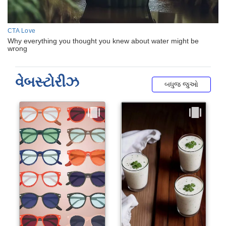
વેબસ્ટોરીઝ
બધુજ જુઓ