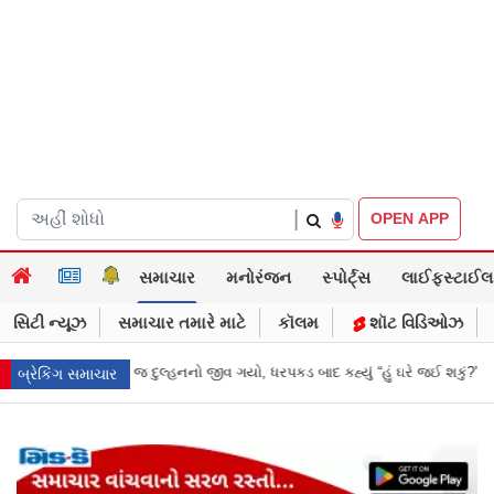
|
OPEN APP
સમાચાર
મનોરંજન
સ્પોર્ટ્સ
લાઈફસ્ટાઈલ
સિટી ન્યૂઝ
સમાચાર તમારે માટે
કૉલમ
શૉટ વિડિઓઝ
 ધરપકડ બાદ કહ્યું “હું ઘરે જઈ શકું?”
‘હું બાબા બાગેશ્વર નથી...’: IIT દિલ્હીમાં
બ્રેકિંગ સમાચાર