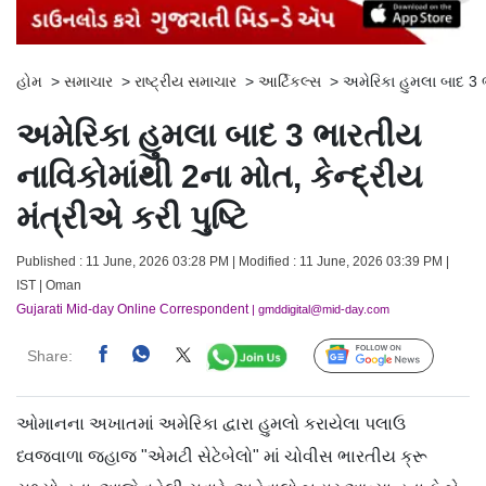
હોમ
>
સમાચાર
>
રાષ્ટ્રીય સમાચાર
>
આર્ટિકલ્સ
>
અમેરિકા હુમલા બાદ 3 ભા
અમેરિકા હુમલા બાદ 3 ભારતીય
નાવિકોમાંથી 2ના મોત, કેન્દ્રીય
મંત્રીએ કરી પુષ્ટિ
Published : 11 June, 2026 03:28 PM | Modified : 11 June, 2026 03:39 PM |
IST | Oman
Gujarati Mid-day Online Correspondent
| gmddigital@mid-day.com
Share:
Follow Us
ઓમાનના અખાતમાં અમેરિકા દ્વારા હુમલો કરાયેલા પલાઉ
ધ્વજવાળા જહાજ "એમટી સેટેબેલો" માં ચોવીસ ભારતીય ક્રૂ