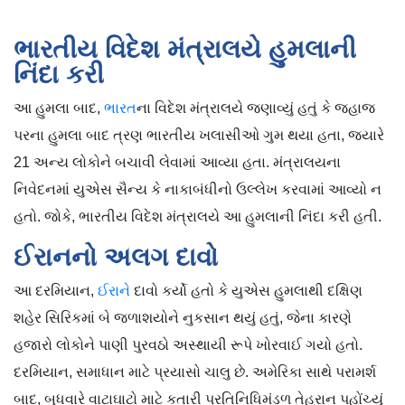
ભારતીય વિદેશ મંત્રાલયે હુમલાની
નિંદા કરી
આ હુમલા બાદ,
ભારત
ના વિદેશ મંત્રાલયે જણાવ્યું હતું કે જહાજ
પરના હુમલા બાદ ત્રણ ભારતીય ખલાસીઓ ગુમ થયા હતા, જ્યારે
21 અન્ય લોકોને બચાવી લેવામાં આવ્યા હતા. મંત્રાલયના
નિવેદનમાં યુએસ સૈન્ય કે નાકાબંધીનો ઉલ્લેખ કરવામાં આવ્યો ન
હતો. જોકે, ભારતીય વિદેશ મંત્રાલયે આ હુમલાની નિંદા કરી હતી.
ઈરાનનો અલગ દાવો
આ દરમિયાન,
ઈરાને
દાવો કર્યો હતો કે યુએસ હુમલાથી દક્ષિણ
શહેર સિરિકમાં બે જળાશયોને નુકસાન થયું હતું, જેના કારણે
હજારો લોકોને પાણી પુરવઠો અસ્થાયી રૂપે ખોરવાઈ ગયો હતો.
દરમિયાન, સમાધાન માટે પ્રયાસો ચાલુ છે. અમેરિકા સાથે પરામર્શ
બાદ, બુધવારે વાટાઘાટો માટે કતારી પ્રતિનિધિમંડળ તેહરાન પહોંચ્યું