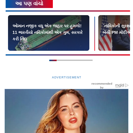
આ પણ વાંચો
ઓમાન નજીક વધુ એક જહાર પર હુમલો!
`નાવિકોની સુરક્ષા 
11 ભારતીયો નવિકોમાંથી એક ગુમ, સરકારે
બેસી PM મોદીએ ઉ
કરી નિંદા
ADVERTISEMENT