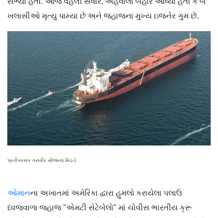
સભ્યો હતા. આજે વહેલી સવારે, અહેવાલો બહાર આવ્યા હતા કે બે
ખલાસીઓ મૃત્યુ પામ્યા છે અને જહાજના મુખ્ય ઇજનેર ગુમ છે.
પ્રતીકાત્મક તસવીર સૌજન્ય મિડ-ડે
ઓમાન
ના અખાતમાં અમેરિકા દ્વારા હુમલો કરાયેલા પલાઉ
ધ્વજવાળા જહાજ "એમટી સેટેબેલો" માં ચોવીસ ભારતીય ક્રૂ