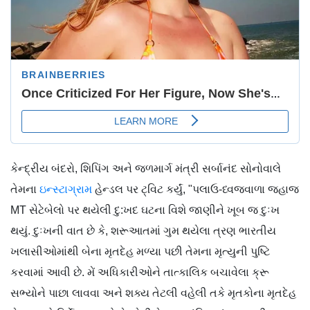
કેન્દ્રીય બંદરો, શિપિંગ અને જળમાર્ગ મંત્રી સર્બાનંદ સોનોવાલે
તેમના
ઇન્સ્ટાગ્રામ
હેન્ડલ પર ટ્વિટ કર્યું, "પલાઉ-ધ્વજવાળા જહાજ
MT સેટેબેલો પર થયેલી દુ:ખદ ઘટના વિશે જાણીને ખૂબ જ દુઃખ
થયું. દુઃખની વાત છે કે, શરૂઆતમાં ગુમ થયેલા ત્રણ ભારતીય
ખલાસીઓમાંથી બેના મૃતદેહ મળ્યા પછી તેમના મૃત્યુની પુષ્ટિ
કરવામાં આવી છે. મેં અધિકારીઓને તાત્કાલિક બચાવેલા ક્રૂ
સભ્યોને પાછા લાવવા અને શક્ય તેટલી વહેલી તકે મૃતકોના મૃતદેહ