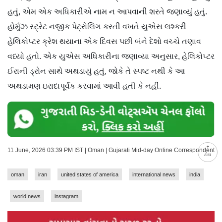
હતું, એમ એક અધિકારીએ નામ ન આપવાની શરતે જણાવ્યું હતું.
હોર્મુઝ સ્ટ્રેટ નજીક પેટ્રોલિંગ કરતી વખતે યુએસ લશ્કરી
હેલિકોપ્ટર ક્રેશ થયાના એક દિવસ પછી બંને દેશો વચ્ચે તણાવ
વધ્યો હતો. એક યુએસ અધિકારીના જણાવ્યા અનુસાર, હેલિકોપ્ટર
ઈરાની ડ્રોન સાથે અથડાયું હતું, જોકે તે સ્પષ્ટ નથી કે આ
અથડામણ ઇરાદાપૂર્વક કરવામાં આવી હતી કે નહીં.
11 June, 2026 03:39 PM IST | Oman | Gujarati Mid-day Online Correspondent
ટોચ
oman
iran
united states of america
international news
india
world news
instagram