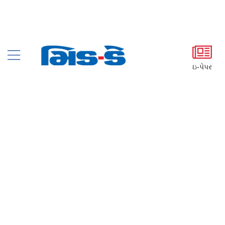
ઇ-પેપર