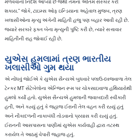
મેળવવાનો નિર્દેશ આપ્યો છે જેથી તેમના અંતિમ સંસ્કાર કરી
શકાય." જોકે, ટાઇમ્સ ઓફ ઇન્ડિયાના અહેવાલ મુજબ, ત્રણ
ખલાસીઓના મૃત્યુ અંગેની માહિતી હજુ પણ બહાર આવી રહી છે.
જ્યારે સરકારે ફક્ત બેના મૃત્યુની પુષ્ટિ કરી છે, ત્યારે સત્તાવાર
માહિતીની રાહ જોવાઈ રહી છે.
યુએસ હુમલામાં ત્રણ ભારતીય
ખલાસીઓ ગુમ થયા
એ નોંધવું જોઈએ કે યુએસ સૈન્યએ બુધવારે પલાઉ-ધ્વજવાળા તેલ
ટેન્કર MT સેટેબેલોના એન્જિન રૂમ પર ચોકસાઇવાળા હથિયારોથી
હુમલો કર્યો હતો. યુએસ સૈન્યએ હુમલાની જવાબદારી સ્વીકારી
હતી, અને કહ્યું હતું કે જહાજ ઈરાની તેલ વહન કરી રહ્યું હતું
અને નૌકાદળની નાકાબંધી તોડવાનો પ્રયાસ કરી રહ્યું હતું.
ઈરાનની આસપાસના પાણીમાં યુએસ કાર્યવાહી દ્વારા તટસ્થ
કરાયેલ તે આઠમું વેપારી જહાજ હતું.