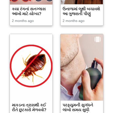
કયા રંગનાં સનગ્લાસ
ઉનાળામાં લૂથી બચાવશે
આંખો માટે યોગ્ય?
આ ગુજરાતી પીણું
2 months ago
2 months ago
માકડના ત્રાસથી કઈ
પરફ્યુમની સુગંધને
રીતે છુટકારો મેળવવો?
લાંબો સમય સુધી