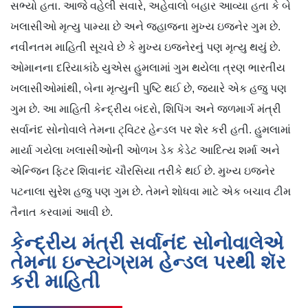
સભ્યો હતા. આજે વહેલી સવારે, અહેવાલો બહાર આવ્યા હતા કે બે
ખલાસીઓ મૃત્યુ પામ્યા છે અને જહાજના મુખ્ય ઇજનેર ગુમ છે.
નવીનતમ માહિતી સૂચવે છે કે મુખ્ય ઇજનેરનું પણ મૃત્યુ થયું છે.
ઓમાનના દરિયાકાંઠે યુએસ હુમલામાં ગુમ થયેલા ત્રણ ભારતીય
ખલાસીઓમાંથી, બેના મૃત્યુની પુષ્ટિ થઈ છે, જ્યારે એક હજુ પણ
ગુમ છે. આ માહિતી કેન્દ્રીય બંદરો, શિપિંગ અને જળમાર્ગ મંત્રી
સર્વાનંદ સોનોવાલે તેમના ટ્વિટર હેન્ડલ પર શેર કરી હતી. હુમલામાં
માર્યા ગયેલા ખલાસીઓની ઓળખ ડેક કેડેટ આદિત્ય શર્મા અને
એન્જિન ફિટર શિવાનંદ ચૌરસિયા તરીકે થઈ છે. મુખ્ય ઇજનેર
પટનાલા સુરેશ હજુ પણ ગુમ છે. તેમને શોધવા માટે એક બચાવ ટીમ
તૈનાત કરવામાં આવી છે.
કેન્દ્રીય મંત્રી સર્વાનંદ સોનોવાલેએ
તેમના ઇન્સ્ટાગ્રામ હેન્ડલ પરથી શૅર
કરી માહિતી