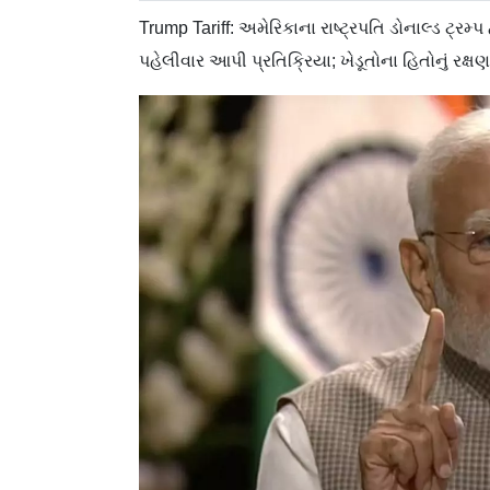
Trump Tariff: અમેરિકાના રાષ્ટ્રપતિ ડોનાલ્ડ ટ્રમ્
પહેલીવાર આપી પ્રતિક્રિયા; ખેડૂતોના હિતોનું રક્ષણ