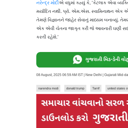
નરેન્દ્ર મોદી
એ વધુમાં કહ્યું કે, ‘કેટલાક એવા વ્યક
મર્યાદિત નથી. પ્રો. એમ.એસ. સ્વામિનાથન એક એવ
તેમણે વિજ્ઞાનને જાહેર સેવાનું માધ્યમ બનાવ્યું. તેમ
એક એવી ચેતના જાગૃત કરી જે આવનારી ઘણી સદી
કરતી રહેશે.’
08 August, 2025 06:59 AM IST | New Delhi | Gujarati Mid-
narendra modi
donald trump
Tarrif
united states 