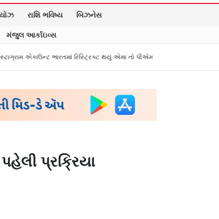
િયોઝ
રાશિ ભવિષ્ય
બિઝનેસ
મંજુલ આર્કાઇવ્સ
ારતમાં રિસ્ટ્રિક્ટ થયું એમા તો પીએમ મોદીને સંભળાવ્યું
Zepto, BookMyShow, ઇન
 પહેલી પ્રક્રિયા