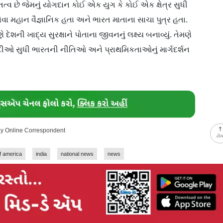
્તિત્વ છે જેમનું યોગદાન કોઈ એક યુગ કે કોઈ એક ક્ષેત્ર સુધી
ા મહાન વૈજ્ઞાનિક હતા અને ભારત માતાના સાચા પુત્ર હતા.
ણે દેશની ખાદ્ય સુરક્ષાને પોતાના જીવનનું લક્ષ્ય બનાવ્યું. તેમણે
ઓ સુધી ભારતની નીતિઓ અને પ્રાથમિકતાઓનું માર્ગદર્શન
day Online Correspondent
ટો
of america
india
national news
news