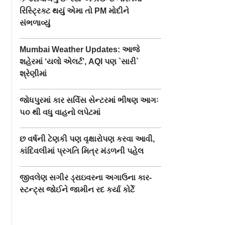
રિસ્ટ્રિક્ટ થયું એમા તો PM મોદીને
સંભળાવ્યું
Mumbai Weather Updates: આજે
શહેરમાં ‘યલો એલર્ટ’, AQI પણ `સારી`
શ્રેણીમાં
જોધપુરમાં કાર સર્વિસ સેન્ટરમાં ભીષણ આગઃ
૫૦ થી વધુ વાહનો લપેટમાં
છ વર્ષની ટેણકી પણ વૃક્ષારોપણ કરવા આવી,
કાંદિવલીમાં પ્રગતિ મિત્ર મંડળની પહેલ
જીવલેણ સગીર ડ્રાઇવરના અગાઉના કાર-
સ્ટન્ટ‍્સ જોઈને જામીન રદ કર્યા કોર્ટે