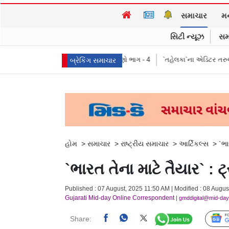
સમાચાર
મ
સિટી ન્યૂઝ
સમ
રતીકો, પ્રભાવ, અને લક્ષણો ભાગ - 4
`તહેલકા`ના એડિટર તરુણ તેજપાલ દોષિત, ૨૦૧૩
બ્રેકિંગ સમાચાર
હોમ
>
સમાચાર
>
રાષ્ટ્રીય સમાચાર
>
આર્ટિકલ્સ
>
`ભા
`ભારત તેના માટે તૈયાર` : 
Published : 07 August, 2025 11:50 AM | Modified : 08 Augus
Gujarati Mid-day Online Correspondent
| gmddigital@mid-da
Share: