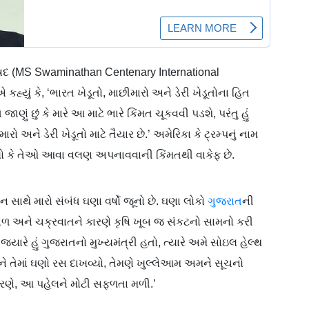
ષદ (MS Swaminathan Centenary International
કહ્યું કે, ‘ભારત ખેડૂતો, માછીમારો અને ડેરી ખેડૂતોના હિત
જાણું છું કે મારે આ માટે ભારે કિંમત ચૂકવવી પડશે, પરંતુ હું
ારો અને ડેરી ખેડૂતો માટે તૈયાર છે.’ અમેરિકા કે ટ્રમ્પનું નામ
પ્યો કે તેઓ આવા વલણ અપનાવવાની કિંમતથી વાકેફ છે.
થન સાથે મારો સંબંધ ઘણા વર્ષો જૂનો છે. ઘણા લોકો
ગુજરાત
ની
ાળ અને ચક્રવાતને કારણે કૃષિ ખૂબ જ સંકટનો સામનો કરી
જ્યારે હું ગુજરાતનો મુખ્યમંત્રી હતો, ત્યારે અમે સોઇલ હેલ્થ
ીનાથને તેમાં ઘણો રસ દાખવ્યો, તેમણે ખુલ્લેઆમ અમને સૂચનો
કારણે, આ પહેલને મોટી સફળતા મળી.’