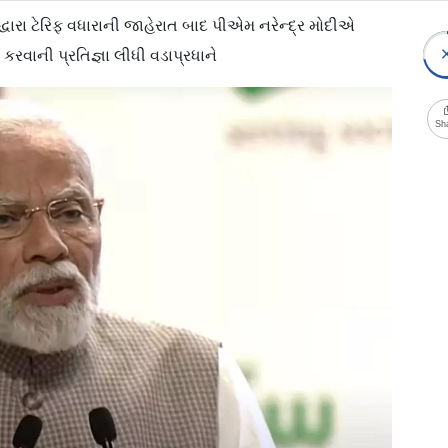
પ દ્વારા ટેરિફ વધારાની જાહેરાત બાદ પીએમ નરેન્દ્ર મોદીએ
 કરવાની પ્રતિજ્ઞા લીધી વડાપ્રધાને
Sh