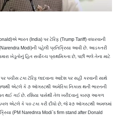
(Donald)એ ભારત (India) પર ટેરિફ (Trump Tariff) વધારવાની
દી (Narendra Modi)ની પહેલી પ્રતિક્રિયા આવી છે. આડકતરી
રા ખેડૂતોનું હિત સર્વોચ્ચ પ્રાથમિકતા છે, પછી ભલે તેના માટે
પર પચીસ ટકા ટૅરિફ લાદવાના આદેશ પર સહી કરવાની સાથે
. આજથી એટલે કે ૭ ઑગસ્ટથી અમેરિકા નિકાસ થતી ભારતની
ત થઈ ગઈ છે. રશિયા પાસેથી તેલ ખરીદવાનું કારણ આગળ
ને ડબલ એટલે કે ૫૦ ટકા કરી દીધો છે, જે ૨૭ ઑગસ્ટથી અમલમાં
્રિયા (PM Narednra Modi`s firm stand after Donald