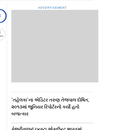
ADVERTISEMENT
are
`તહેલકા`ના એડિટર તરુણ તેજપાલ દોષિત,
૨૦૧૩માં જુનિયર રિપોર્ટરનો કર્યો હતો
બળાત્કાર
કેજરીવાલનું ઇન્સ્ટા એકાઉન્ટ ભારતમાં