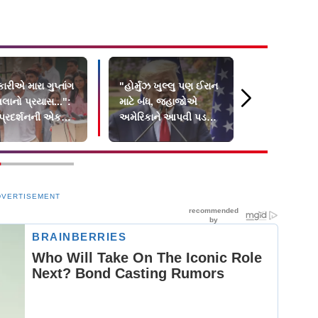
રીએ મારા ગુપ્તાંગ
"હોર્મુઝ ખુલ્લુ પણ ઈરાન
૧૮ મહિનાના
મલાનો પ્રયાસ...":
માટે બંધ, જહાજોએ
જમીન પર પછા
 પ્રદર્શનની એક
અમેરિકાને આપવી પડશે
નાખનારાને મા
ના આરોપો
20 ટકા ફી": ટ્રમ્પ
દિવસમાં ફાં
DVERTISEMENT