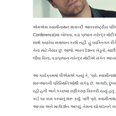
એમએસ સ્વામીનાથન શતાબ્દી આંતરરાષ્ટ્રીય પરિ
Conference)માં બોલતા, વડા પ્રધાન નરેન્દ્ર મોદીએ 
સાથે ક્યારેય સમાધાન કરશે નહીં. હું વ્યક્તિગત રીતે 
તેના માટે તૈયાર છું. આજે, ભારત દેશના ખેડૂતો, માછીમ
લીધા વિના, વડાપ્રધાન નરેન્દ્ર મોદીએ સંકેત આ
આ કાર્યક્રમમાં પીએમએ કહ્યું કે, ‘પ્રો. સ્વામીના
શરૂઆતની પરિસ્થિતિઓથી વાકેફ છે. અગાઉ, દુષ્ક
રહી હતી અને કચ્છમાં રણીકરણ વિસ્તરી રહ્યું હતું. 
કાર્ડ પર કામ કરવાનું શરૂ કર્યું. પછી પ્રો. સ્વામ
આપ્યા અને માર્ગદર્શન આપ્યું. તેમના યોગદાનને 