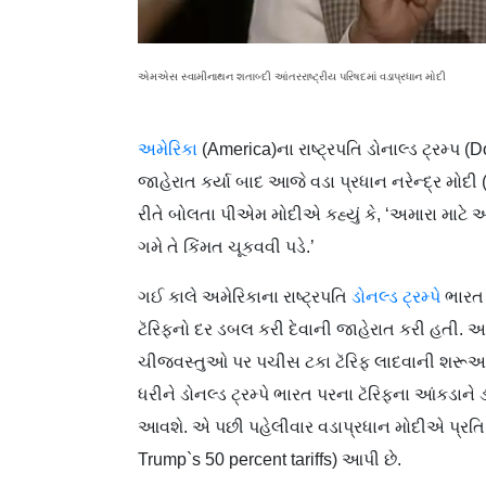
એમએસ સ્વામીનાથન શતાબ્દી આંતરરાષ્ટ્રીય પરિષદમાં વડાપ્રધાન મોદી
અમેરિકા
(America)ના રાષ્ટ્રપતિ ડોનાલ્ડ ટ્રમ્પ 
જાહેરાત કર્યા બાદ આજે વડા પ્રધાન નરેન્દ્ર મો
રીતે બોલતા પીએમ મોદીએ કહ્યું કે, ‘અમારા માટે અમા
ગમે તે કિંમત ચૂકવવી પડે.’
ગઈ કાલે અમેરિકાના રાષ્ટ્રપતિ
ડોનલ્ડ ટ્રમ્પે
ભારત 
ટૅરિફનો દર ડબલ કરી દેવાની જાહેરાત કરી હતી
ચીજવસ્તુઓ પર પચીસ ટકા ટૅરિફ લાદવાની શરૂઆ
ધરીને ડોનલ્ડ ટ્રમ્પે ભારત પરના ટૅરિફના આંકડા
આવશે. એ પછી પહેલીવાર વડાપ્રધાન મોદીએ પ્રતિક
Trump`s 50 percent tariffs) આપી છે.