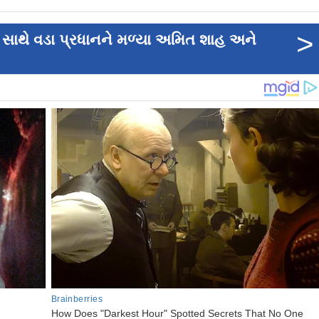
>
 સાથે વડા પ્રધાનને મળ્યા અમિત શાહ અને