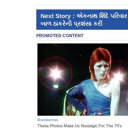
Next Story : એકનાથ શિંદે પરિવાર
બાળ ઠાકરેની પ્રશંસા કરી