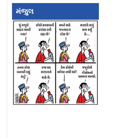
મંજુલ
 બાળકને
Trump Tariff: આ છે
ભારતનું અર્થતંત્ર
ડીને મારી
ટ્રમ્પના ટૅરિફનો તોડ, 3
મજબૂત, ૫૦ ટકા ટૅ
ત્ર ૪૧
સરળ સ્ટેપ્સ અને બચશે
કોઈ ફરક નહીં પડે
સીની સજા
ભારતીયોના પૈસા