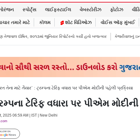
નોરંજન
સ્પોર્ટ્સ
લાઈફસ્ટાઈલ
વેબસ્ટોરીઝ
ફોટોઝ
વીડ
ાચાર તમારે માટે
કૉલમ
શૉટ વિડિઓઝ
વોઈસ ઑફ મુંબઈ
માં જુનિયર રિપોર્ટરનો કર્યો હતો બળાત્કાર
કેજરીવાલનું ઇન્સ્ટાગ્રામ એકાઉન્ટ ભ
રત તેના માટે તૈયાર` : ટ્રમ્પના ટેરિફ વધારા પર પીએમ મોદીની પહેલી પ્રક્રિયા
ટ્રમ્પના ટેરિફ વધારા પર પીએમ મોદીની
t, 2025 06:59 AM | IST | New Delhi
y.com
Follow Us