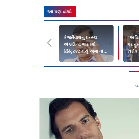
આ પણ વાંચો
કેજરીવાલનું ઇન્સ્ટા
"અધિકા
એકાઉન્ટ ભારતમાં
પર હુ
રિસ્ટ્રિક્ટ થયું એમા તો
વિરોધ
PM મોદીને સંભળાવ્યું
યુવતી
A