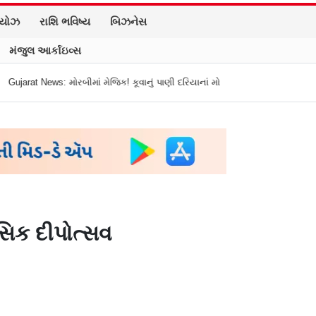
િયોઝ
રાશિ ભવિષ્ય
બિઝનેસ
મંજુલ આર્કાઇવ્સ
ં મેજિક! કૂવાનું પાણી દરિયાનાં મોજાંની જેમ ઊછળવા લાગ્યું, શું કહે છે નિષ્ણાતો?
સિક દીપોત્સવ