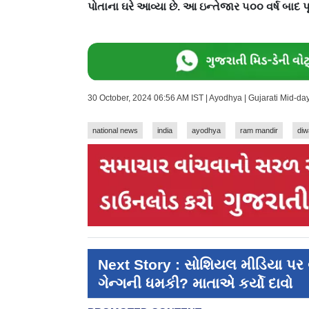
પોતાના ઘરે આવ્યા છે. આ ઇન્તેજાર ૫૦૦ વર્ષ બાદ પૂર
30 October, 2024 06:56 AM IST | Ayodhya | Gujarati Mid-d
national news
india
ayodhya
ram mandir
diw
Next Story : સોશિયલ મીડિયા પર 
ગેન્ગની ધમકી? માતાએ કર્યો દાવો