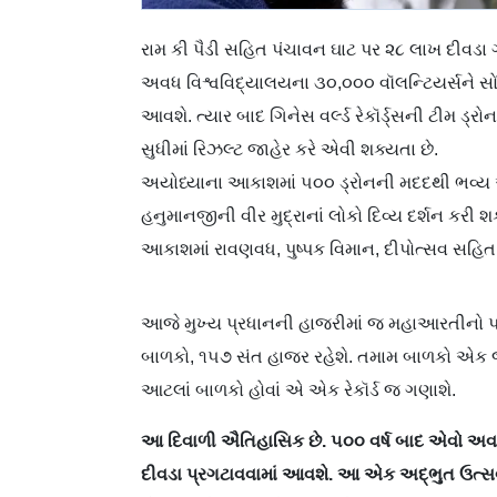
રામ કી પૈડી સહિત પંચાવન ઘાટ પર ૨૮ લાખ દીવડા 
અવધ વિશ્વવિદ્યાલયના ૩૦,૦૦૦ વૉલન્ટિયર્સને સોંપ
આવશે. ત્યાર બાદ ગિનેસ વર્લ્ડ રેકૉર્ડ્સની ટીમ 
સુધીમાં રિઝલ્ટ જાહેર કરે એવી શક્યતા છે.
અયોધ્યાના આકાશમાં ૫૦૦ ડ્રોનની મદદથી ભવ્ય એર
હનુમાનજીની વીર મુદ્રાનાં લોકો દિવ્ય દર્શન કર
આકાશમાં રાવણવધ, પુષ્પક વિમાન, દીપોત્સવ સહિત
આજે મુખ્ય પ્રધાનની હાજરીમાં જ મહાઆરતીનો પણ ર
બાળકો, ૧૫૭ સંત હાજર રહેશે. તમામ બાળકો એક 
આટલાં બાળકો હોવાં એ એક રેકૉર્ડ જ ગણાશે.
આ દિવાળી ઐતિહાસિક છે. ૫૦૦ વર્ષ બાદ એવો અવસર
દીવડા પ્રગટાવવામાં આવશે. આ એક અદ્ભુત ઉત્સ