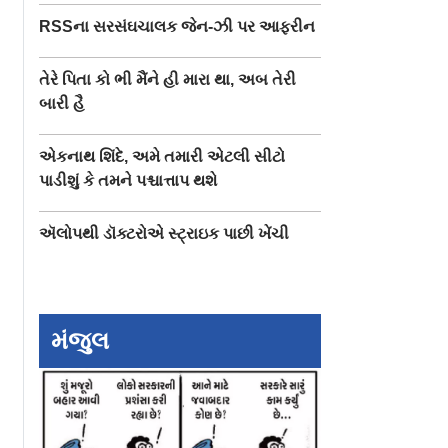
RSSના સરસંઘચાલક જેન-ઝી પર આફરીન
તેરે પિતા કો ભી મૈંને હી મારા થા, અબ તેરી
બારી હૈ
એકનાથ શિંદે, અમે તમારી એટલી સીટો
પાડીશું કે તમને પશ્ચાત્તાપ થશે
ઍલોપથી ડૉક્ટરોએ સ્ટ્રાઇક પાછી ખેંચી
મંજુલ