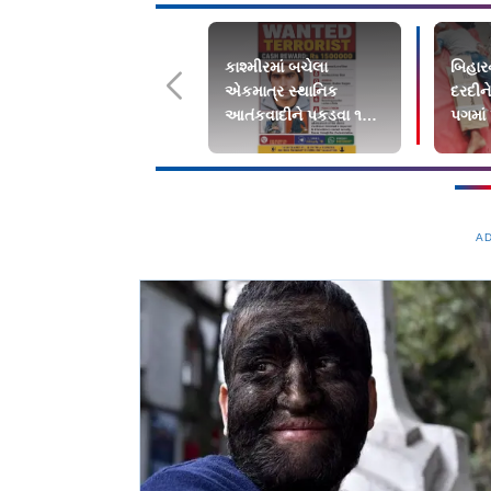
કાશ્મીરમાં બચેલા
બિહારન
એકમાત્ર સ્થાનિક
દરદીને
આતંકવાદીને પકડવા ૧૫
પગમાં પૂ
લાખનું ઇનામ
A