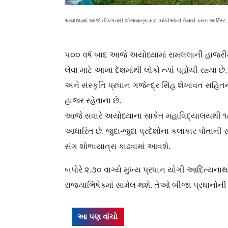
અયોધ્યામાં આજે નીકળનારી શોભાયાત્રા માટે ઝાંકીઓની તૈયારી કરતા આર્ટિસ્ટ.
૫૦૦ વર્ષ બાદ આજે અયોધ્યામાં રામલલાની હાજરી
લેવા માટે આખા દેશમાંથી લોકો ત્યાં પહોંચી રહ્યા છ
અને સંસ્કૃતિ પ્રધાન ગજેન્દ્ર સિંહ શેખાવત સહ
હાજર રહેવાના છે.
આજે સવારે અયોધ્યાના સાકેત મહાવિદ્યાલયથી ૧
આધારિત છે. જુદા-જુદા પ્રદેશોના કલાકાર પોતા
સંગ શોભાયાત્રા કાઢવામાં આવશે.
બપોરે ૨.૩૦ વાગ્યે મુખ્ય પ્રધાન યોગી આદિત્યનાથ
રાજ્યાભિષેકમાં સામેલ થશે. તેઓ બીજા પ્રધાનોની
આ પણ વાંચો