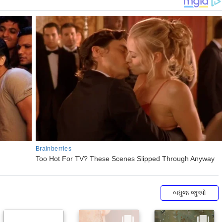
બધુજ જુઓ