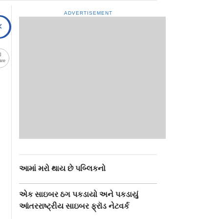
ADVERTISEMENT
are
આમાં મરો થાય છે પબ્લિકનો
એક સાઇબર ઠગ પકડાયો અને પકડાયું
આંતરરાષ્ટ્રીય સાઇબર ફ્રૉડ નેટવર્ક