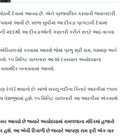
ગોઠવી દેવામાં આવ્યા છે. એને પ્રજ્વલિત કરવાની જવાબદારી
વામાં આવી છે. સાંજ સુધીમાં આ દીવડા પ્રગટાવી દેવામાં
ડ્રોનની મદદથી આ દીવડાઓની ગણતરી કરીને રાત્રે આઠ વાગ્યા
િયલ-શો કરવામાં આવશે જેમાં પ્રભુ શ્રી રામ, લક્ષ્મણ અને
ી શકશે. ૧૫ મિનિટ ચાલનારા આ શો દરમ્યાન અયોધ્યાના
 રામમંદિર બતાવવામાં આવશે.
ેકૉર્ડ થવાનો છે. સાંજે સરયૂ નદીના કિનારે આરતીમાં ૧૧૦૦
જ વેશભૂષામાં હશે. ૧૫ મિનિટ ચાલનારી આ આરતીમાં એકસાથે
 આવ્યો છે જ્યારે અયોધ્યામાં રામલલાના મંદિરમાં હજારો
વ હશે. આ એવી દિવાળી છે જ્યારે આપણા રામ ફરી એક વાર