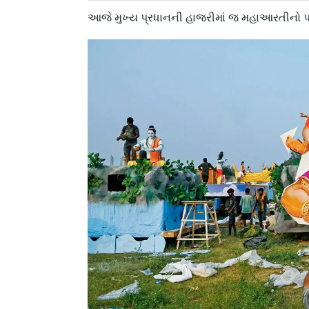
આજે મુખ્ય પ્રધાનની હાજરીમાં જ મહાઆરતીનો પણ 