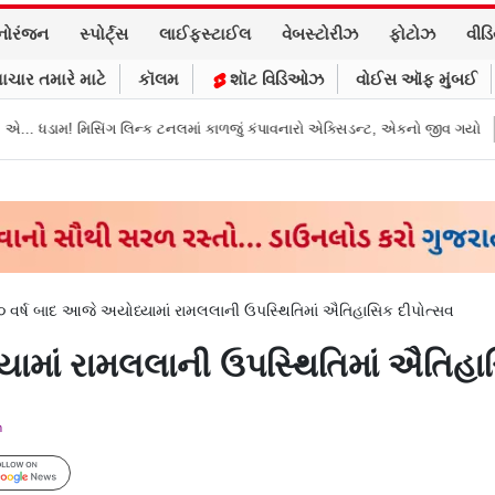
નોરંજન
સ્પોર્ટ્સ
લાઈફસ્ટાઈલ
વેબસ્ટોરીઝ
ફોટોઝ
વીડ
ાચાર તમારે માટે
કૉલમ
શૉટ વિડિઓઝ
વોઈસ ઑફ મુંબઈ
્ક ટનલમાં કાળજું કંપાવનારો એક્સિડન્ટ, એકનો જીવ ગયો
Gujarat News: મોરબીમા
 વર્ષ બાદ આજે અયોધ્યામાં રામલલાની ઉપસ્થિતિમાં ઐતિહાસિક દીપોત્સવ
યામાં રામલલાની ઉપસ્થિતિમાં ઐતિહા
m
Follow Us