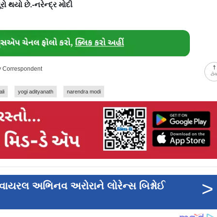
ો થયો છે.-નરેન્દ્ર મોદી
ay Correspondent
ટો
ali
yogi adityanath
narendra modi
>
વાયરલ અભિનવ અરોરાને લોરેન્સ બિશ્નોઈ