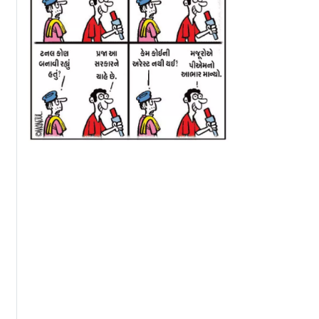
છોડાવવા
અયોધ્યા રામ મંદિર
રામ મંદિરની દાનચો
 ગાંધીનો
દાનચોરી: ભૂતપૂર્વ
સંસદ પરિસરમાં ના
હતો
અકાઉન્ટ ઇન્ચાર્જનો નવો
ભજવ્યું વિપક્ષે
ગંભીર આરોપ