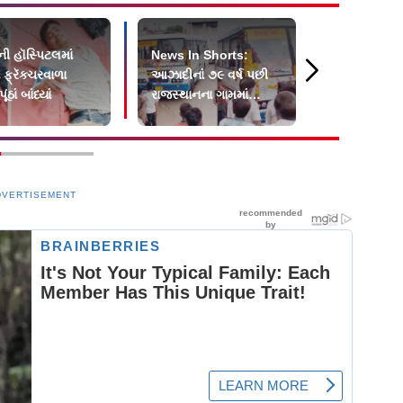
ી હૉસ્પિટલમાં
News In Shorts:
મારા ઉપવાસ 
 ફ્રૅક્ચરવાળા
આઝાદીનાં ૭૯ વર્ષ પછી
પત્નીએ રાહુલ
ંઠાં બાંધ્યાં
રાજસ્થાનના ગામમાં
સંપર્ક કર્યો 
પહેલી વાર સરકારી બસ
DVERTISEMENT