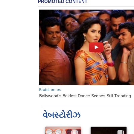
વેબસ્ટોરીઝ