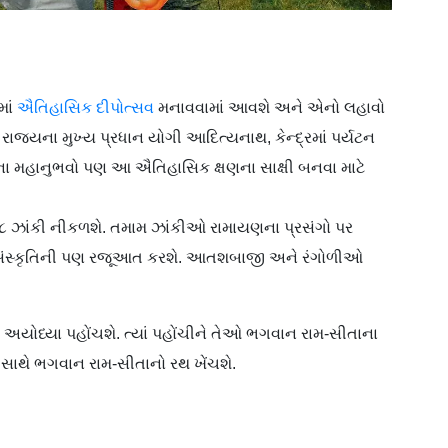
માં
ઐતિહાસિક દીપોત્સવ
મનાવવામાં આવશે અને એનો લહાવો
ે. રાજ્યના મુખ્ય પ્રધાન યોગી આદિત્યનાથ, કેન્દ્રમાં પર્યટન
િતના મહાનુભવો પણ આ ઐતિહાસિક ક્ષણના સાક્ષી બનવા માટે
૮ ઝાંકી નીકળશે. તમામ ઝાંકીઓ રામાયણના પ્રસંગો પર
ની સંસ્કૃતિની પણ રજૂઆત કરશે. આતશબાજી અને રંગોળીઓ
 અયોધ્યા પહોંચશે. ત્યાં પહોંચીને તેઓ ભગવાન રામ-સીતાના
 સાથે ભગવાન રામ-સીતાનો રથ ખેંચશે.