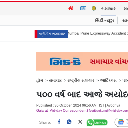
સમાચાર
મ
સિટી ન્યૂઝ
સમ
 આત્મહત્યા કરી
Mumbai Pune Expressway Accident : એ... ધડામ! મિસિંગ લિન
બ્રેકિંગ સમાચાર
હોમ
>
સમાચાર
>
રાષ્ટ્રીય સમાચાર
>
આર્ટિકલ્સ
>
૫૦૦
૫૦૦ વર્ષ બાદ આજે અયોધ્
Published : 30 October, 2024 06:56 AM | IST | Ayodhya
Gujarati Mid-day Correspondent
| feedbackgmd@mid-day.co
Share: