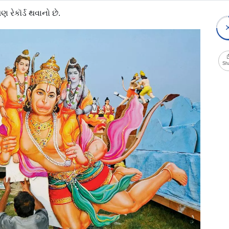
રેકૉર્ડ થવાનો છે.
Sh