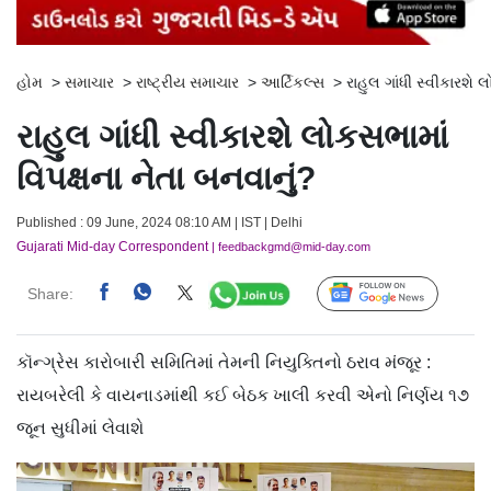
હોમ
>
સમાચાર
>
રાષ્ટ્રીય સમાચાર
>
આર્ટિકલ્સ
>
રાહુલ ગાંધી સ્વીકારશે 
રાહુલ ગાંધી સ્વીકારશે લોકસભામાં
વિપક્ષના નેતા બનવાનું?
Published : 09 June, 2024 08:10 AM | IST | Delhi
Gujarati Mid-day Correspondent
| feedbackgmd@mid-day.com
Share:
Follow Us
કૉન્ગ્રેસ કારોબારી સમિતિમાં તેમની નિયુક્તિનો ઠરાવ મંજૂર :
રાયબરેલી કે વાયનાડમાંથી કઈ બેઠક ખાલી કરવી એનો નિર્ણય ૧૭
જૂન સુધીમાં લેવાશે