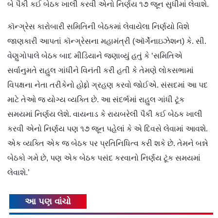
બે પૈકી કઈ બેઠક ખાલી કરવી એનો નિર્ણય ૧૭ જૂન સુધીમાં લેવાશે.
કૉન્ગ્રેસ કારોબારી સમિતિની બેઠકમાં લેવાયેલા નિર્ણયો વિશે
જાણકારી આપતાં કૉન્ગ્રેસના મહામંત્રી (ઑર્ગેનાઇઝેશન) કે. સી.
વેણુગોપાલે બેઠક બાદ મીડિયાને જણાવ્યું હતું કે ‘સમિતિએ
સર્વાનુમતે રાહુલ ગાંધીને વિનંતી કરી હતી કે તેમણે લોકસભામાં
વિપક્ષના નેતા તરીકેનો હોદ્દો ગ્રહણ કરવો જોઈએ. સંસદમાં આ પદ
માટે તેઓ જ યોગ્ય વ્યક્તિ છે. આ સંદર્ભમાં રાહુલ ગાંધી ટૂંક
સમયમાં નિર્ણય લેશે. વાયનાડ કે રાયબરેલી પૈકી કઈ બેઠક ખાલી
કરવી એનો નિર્ણય પણ ૧૭ જૂન પહેલાં કે એ દિવસે લેવામાં આવશે.
એક વ્યક્તિ એક જ બેઠક પર પ્રતિનિધિત્વ કરી શકે છે. તેમને બન્ને
બેઠકો ગમે છે, પણ એક બેઠક પસંદ કરવાનો નિર્ણય ટૂંક સમયમાં
લેવાશે.’
આ પણ વાંચો