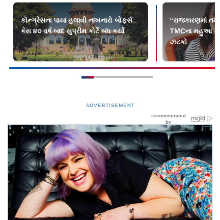
કૉન્ગ્રેસના પાયા હલાવી નાખનારો બોફર્સ
“રાજકારણમાં તમન
કેસ ૪૦ વર્ષ બાદ સુપ્રીમ કોર્ટે બંધ કર્યો
TMCના મહુઆ મોઇત્
ઝટકો
ADVERTISEMENT