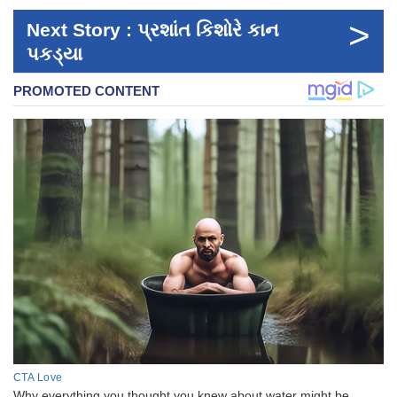
>
Next Story : પ્રશાંત કિશોરે કાન
પકડ્યા