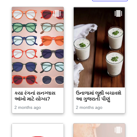
કયા રંગનાં સનગ્લાસ
ઉનાળામાં લૂથી બચાવશે
આંખો માટે યોગ્ય?
આ ગુજરાતી પીણું
2 months ago
2 months ago