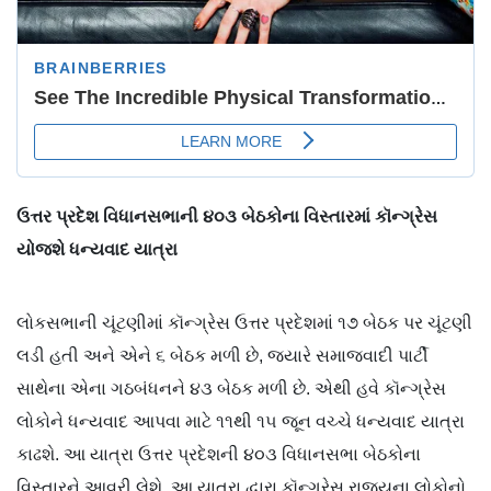
ઉત્તર પ્રદેશ વિધાનસભાની ૪૦૩ બેઠકોના વિસ્તારમાં કૉન્ગ્રેસ
યોજશે ધન્યવાદ યાત્રા
લોકસભાની ચૂંટણીમાં કૉન્ગ્રેસ ઉત્તર પ્રદેશમાં ૧૭ બેઠક પર ચૂંટણી
લડી હતી અને એને ૬ બેઠક મળી છે, જ્યારે સમાજવાદી પાર્ટી
સાથેના એના ગઠબંધનને ૪૩ બેઠક મળી છે. એથી હવે કૉન્ગ્રેસ
લોકોને ધન્યવાદ આપવા માટે ૧૧થી ૧૫ જૂન વચ્ચે ધન્યવાદ યાત્રા
કાઢશે. આ યાત્રા ઉત્તર પ્રદેશની ૪૦૩ વિધાનસભા બેઠકોના
વિસ્તારને આવરી લેશે. આ યાત્રા દ્વારા કૉન્ગ્રેસ રાજ્યના લોકોનો