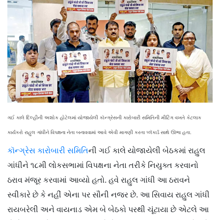
ગઈ કાલે દિલ્હીની અશોક હોટેલમાં યોજાયેલી કૉન્ગ્રેસની કારોબારી સમિતિની મીટિંગ વખતે કેટલાક
કાર્યકરો રાહુલ ગાંધીને વિપક્ષના નેતા બનાવવામાં આવે એવી માગણી કરતા પ્લૅકાર્ડ સાથે ઊભા હતા.
કૉન્ગ્રેસ કારોબારી સમિતિ
ની ગઈ કાલે યોજાયેલી બેઠકમાં રાહુલ
ગાંધીને ૧૮મી લોકસભામાં વિપક્ષના નેતા તરીકે નિયુક્ત કરવાનો
ઠરાવ મંજૂર કરવામાં આવ્યો હતો. હવે રાહુલ ગાંધી આ ઠરાવને
સ્વીકારે છે કે નહીં એના પર સૌની નજર છે. આ સિવાય રાહુલ ગાંધી
રાયબરેલી અને વાયનાડ એમ બે બેઠકો પરથી ચૂંટાયા છે એટલે આ