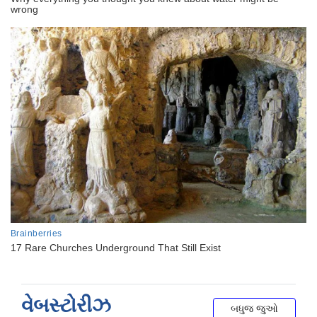
વેબસ્ટોરીઝ
બધુજ જુઓ