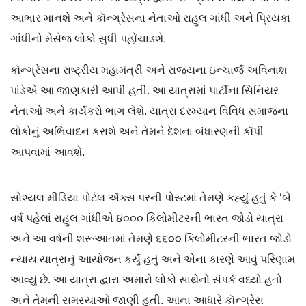
આભાર માનશે અને કૉન્ગ્રેસના નેતાઓ રાહુલ ગાંધી અને પ્રિયંકા
ગાંધીનો મેસેજ લોકો સુધી પહોંચાડશે.
કૉન્ગ્રેસના રાષ્ટ્રીય મહામંત્રી અને રાજ્યના ઇન્ચાર્જ અવિનાશ
પાંડેએ આ જાણકારી આપી હતી. આ યાત્રામાં પાર્ટીના સિનિયર
નેતાઓ અને કાર્યકરો ભાગ લેશે. યાત્રા દરમ્યાન વિવિધ સમાજના
લોકોનું અભિવાદન કરાશે અને તેમને દેશના બંધારણની કૉપી
આપવામાં આવશે.
સોશ્યલ મીડિયા પોર્ટલ ઍક્સ પરની પોસ્ટમાં તેમણે કહ્યું હતું કે ‘બે
વર્ષ પહેલાં રાહુલ ગાંધીએ ૪૦૦૦ કિલોમીટરની ભારત જોડો યાત્રા
અને આ વર્ષની શરૂઆતમાં તેમણે ૬૬૦૦ કિલોમીટરની ભારત જોડો
ન્યાય યાત્રાનું આયોજન કર્યું હતું અને એના કારણે આવું પરિણામ
આવ્યું છે. આ યાત્રા દ્વારા અમારો લોકો સાથેનો સંપર્ક વધ્યો હતો
અને તેમની સમસ્યાઓ જાણી હતી. આના આધારે કૉન્ગ્રેસ