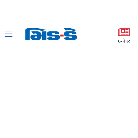
ઇ-પેપર