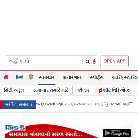
|
OPEN APP
સમાચાર
મનોરંજન
સ્પોર્ટ્સ
લાઈફસ્ટાઈલ
સિટી ન્યૂઝ
સમાચાર તમારે માટે
કૉલમ
શૉટ વિડિઓઝ
ધરપકડ બાદ કહ્યું “હું ઘરે જઈ શકું?”
‘હું બાબા બાગેશ્વર નથી...’: IIT દિલ્હીમાં 
બ્રેકિંગ સમાચાર