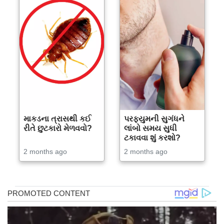
માકડના ત્રાસથી કઈ
પરફ્યુમની સુગંધને
રીતે છુટકારો મેળવવો?
લાંબો સમય સુધી
ટકાવવા શું કરશો?
2 months ago
2 months ago