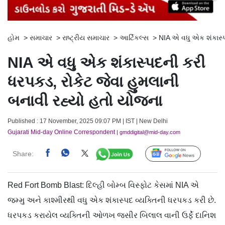
હોમ
>
સમાચાર
>
રાષ્ટ્રીય સમાચાર
>
આર્ટિકલ્સ
>
NIA એ વધુ એક શંકાસ્પ
NIA એ વધુ એક શંકાસ્પદની કરી
ધરપકડ, રોકેટ જેવા હુમલાની
બનાવી રહ્યો હતો યોજના
Published : 17 November, 2025 09:07 PM | IST | New Delhi
Gujarati Mid-day Online Correspondent
| gmddigital@mid-day.com
Share:
Follow Us
Red Fort Bomb Blast: દિલ્હી બોમ્બ વિસ્ફોટ કેસમાં NIA એ
જમ્મુ અને કાશ્મીરથી વધુ એક શંકાસ્પદ વ્યક્તિની ધરપકડ કરી છે.
ધરપકડ કરાયેલ વ્યક્તિની ઓળખ જસીર બિલાલ વાની ઉર્ફે દાનિશ