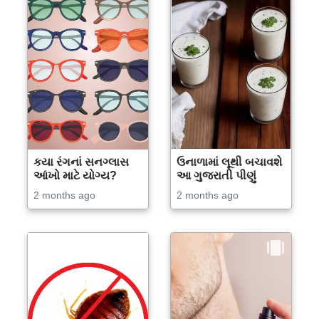
કયા રંગનાં સનગ્લાસ
ઉનાળામાં લૂથી બચાવશે
આંખો માટે યોગ્ય?
આ ગુજરાતી પીણું
2 months ago
2 months ago