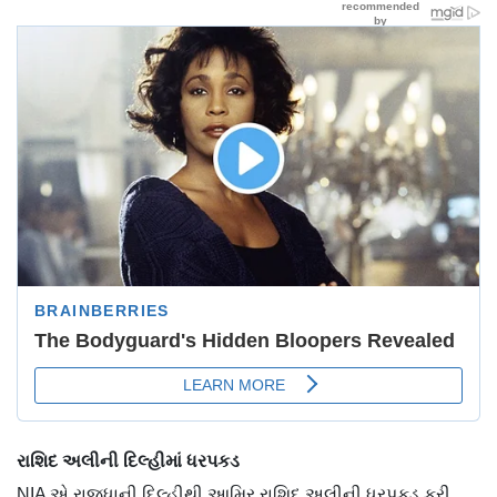
રાશિદ અલીની દિલ્હીમાં ધરપકડ
NIA એ રાજધાની દિલ્હીથી આમિર રાશિદ અલીની ધરપકડ કરી.