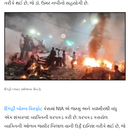
તરીકે થઈ છે, જે ડૉ. ઉમર નબીનો સહયોગી છે.
દિલ્હી બ્લાસ્ટ (સૌજન્ય: મિડ-ડે)
દિલ્હી બોમ્બ વિસ્ફોટ
કેસમાં NIA એ જમ્મુ અને કાશ્મીરથી વધુ
એક શંકાસ્પદ વ્યક્તિની ધરપકડ કરી છે. ધરપકડ કરાયેલ
વ્યક્તિની ઓળખ જસીર બિલાલ વાની ઉર્ફે દાનિશ તરીકે થઈ છે, જે