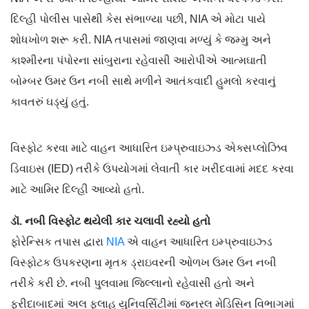
દિલ્હી પોલીસ પાસેથી કેસ સંભાળ્યા પછી, NIA એ મોટા પાયે
શોધખોળ શરૂ કરી. NIA તપાસમાં જાણવા મળ્યું કે જમ્મુ અને
કાશ્મીરના પંપોરના સાંબુરાના રહેવાસી આરોપીએ આત્મઘાતી
બોમ્બર ઉમર ઉન નબી સાથે મળીને આતંકવાદી હુમલો કરવાનું
કાવતરું ઘડ્યું હતું.
વિસ્ફોટ કરવા માટે વાહન આધારિત ઇમ્પ્રુવાઇઝ્ડ એક્સપ્લોઝિવ
ડિવાઇસ (IED) તરીકે ઉપયોગમાં લેવાતી કાર ખરીદવામાં મદદ કરવા
માટે આમિર દિલ્હી આવ્યો હતો.
ડૉ. નબી વિસ્ફોટ થયેલી કાર ચલાવી રહ્યો હતો
ફોરેન્સિક તપાસ દ્વારા
NIA
એ વાહન આધારિત ઇમ્પ્રુવાઇઝ્ડ
વિસ્ફોટક ઉપકરણના મૃતક ડ્રાઇવરની ઓળખ ઉમર ઉન નબી
તરીકે કરી છે. નબી પુલવામા જિલ્લાનો રહેવાસી હતો અને
ફરીદાબાદમાં અલ ફલાહ યુનિવર્સિટીમાં જનરલ મેડિસિન વિભાગમાં