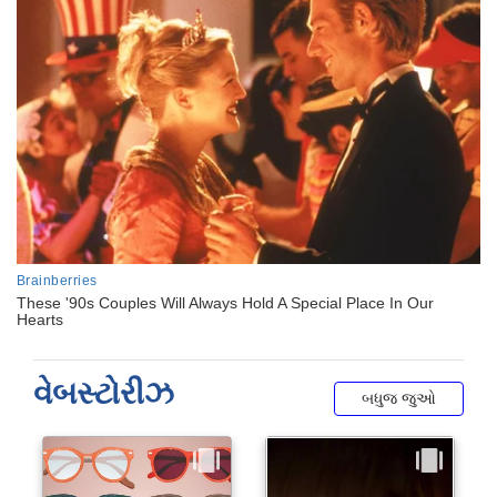
વેબસ્ટોરીઝ
બધુજ જુઓ