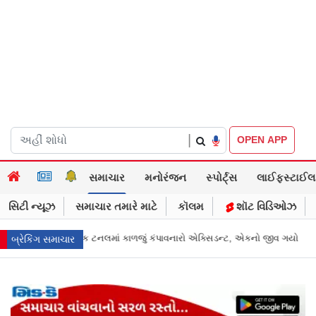
|
OPEN APP
સમાચાર
મનોરંજન
સ્પોર્ટ્સ
લાઈફસ્ટાઈલ
સિટી ન્યૂઝ
સમાચાર તમારે માટે
કૉલમ
શૉટ વિડિઓઝ
 એક્સિડન્ટ, એકનો જીવ ગયો
Gujarat News: મોરબીમાં મેજિક! કૂવાનું પાણી દરિયાના
બ્રેકિંગ સમાચાર