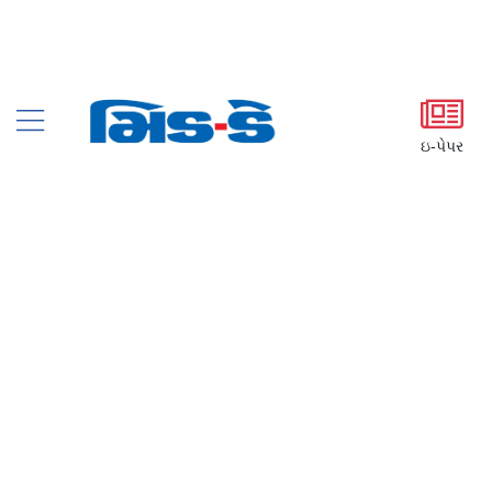
ઇ-પેપર