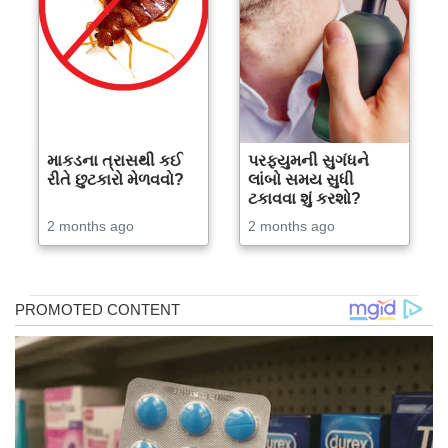
માકડના ત્રાસથી કઈ
પરફ્યુમની સુગંધને
રીતે છુટકારો મેળવવો?
લાંબો સમય સુધી
ટકાવવા શું કરશો?
2 months ago
2 months ago