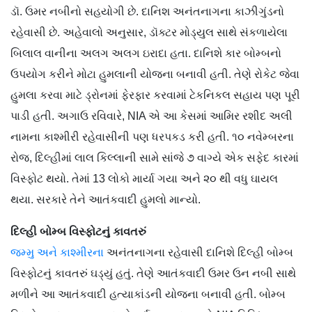
ડૉ. ઉમર નબીનો સહયોગી છે. દાનિશ અનંતનાગના કાઝીગુંડનો
રહેવાસી છે. અહેવાલો અનુસાર, ડૉક્ટર મોડ્યુલ સાથે સંકળાયેલા
બિલાલ વાનીના અલગ અલગ ઇરાદા હતા. દાનિશે કાર બોમ્બનો
ઉપયોગ કરીને મોટા હુમલાની યોજના બનાવી હતી. તેણે રોકેટ જેવા
હુમલા કરવા માટે ડ્રોનમાં ફેરફાર કરવામાં ટેકનિકલ સહાય પણ પૂરી
પાડી હતી. અગાઉ રવિવારે, NIA એ આ કેસમાં આમિર રશીદ અલી
નામના કાશ્મીરી રહેવાસીની પણ ધરપકડ કરી હતી. ૧૦ નવેમ્બરના
રોજ, દિલ્હીમાં લાલ કિલ્લાની સામે સાંજે ૭ વાગ્યે એક સફેદ કારમાં
વિસ્ફોટ થયો. તેમાં 13 લોકો માર્યા ગયા અને ૨૦ થી વધુ ઘાયલ
થયા. સરકારે તેને આતંકવાદી હુમલો માન્યો.
દિલ્હી બોમ્બ વિસ્ફોટનું કાવતરું
જમ્મુ અને કાશ્મીરના
અનંતનાગના રહેવાસી દાનિશે દિલ્હી બોમ્બ
વિસ્ફોટનું કાવતરું ઘડ્યું હતું. તેણે આતંકવાદી ઉમર ઉન નબી સાથે
મળીને આ આતંકવાદી હત્યાકાંડની યોજના બનાવી હતી. બોમ્બ