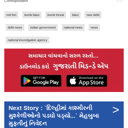
Correspondent
red fort
bomb blast
bomb threat
blast
new delhi
delhi news
indian government
national news
news
national investigation agency
>
Next Story : `દિલ્હીમાં કાશ્મીરની
મુશ્કેલીઓનો પડઘો પડ્યો...` મેહબુબા
મુફ્તીનું નિવેદન