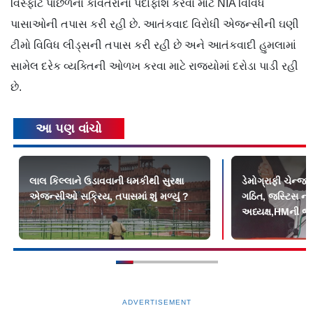
વિસ્ફોટ પાછળના કાવતરાનો પર્દાફાશ કરવા માટે NIA વિવિધ
પાસાઓની તપાસ કરી રહી છે. આતંકવાદ વિરોધી એજન્સીની ઘણી
ટીમો વિવિધ લીડ્સની તપાસ કરી રહી છે અને આતંકવાદી હુમલામાં
સામેલ દરેક વ્યક્તિની ઓળખ કરવા માટે રાજ્યોમાં દરોડા પાડી રહી
છે.
આ પણ વાંચો
લાલ કિલ્લાને ઉડાવવાની ધમકીથી સુરક્ષા
ડેમોગ્રાફી ચેન્જ
એજન્સીઓ સક્રિય, તપાસમાં શું મળ્યું ?
ગઠિત, જસ્ટિસ ન
અધ્યક્ષ,HMની જા
ADVERTISEMENT