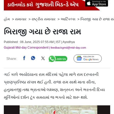
હોમ
>
સમાચાર
>
રાષ્ટ્રીય સમાચાર
>
આર્ટિકલ્સ
>
બિરાજી ગયા છે રાજા ર
બિરાજી ગયા છે રાજા રામ
Published : 06 June, 2025 07:55 AM | IST | Ayodhya
Gujarati Mid-day Correspondent
| feedbackgmd@mid-day.com
Share:
Follow Us
ગઈ કાલે અયોધ્યાના રામ મંદિરમાં પહેલા માળે રામ દરબારની
પ્રાણપ્રતિષ્ઠા સંપન્ન થઈ હતી. રાજા રામ સાથે માતા સીતા,
હનુમાનજી તથા ભ્રાતાઓ લક્ષ્મણ, શત્રુઘ્ન અને ભરતની દિવ્ય
મૂર્તિઓનાં દર્શન ટૂંક સમયમાં જ ભક્તો માટે શરૂ થશે.