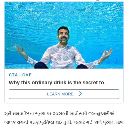
શ્રી રામ મ‌ંદિરના ભૂતલ પર ૨૦૨૪ની બાવીસમી જાન્યુઆરીએ
બાલક રામની પ્રાણપ્રતિષ્ઠા થઈ હતી, જ્યારે ગઈ કાલે પ્રથમ માળ