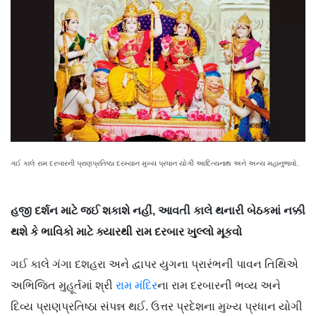
ગઈ કાલે રામ દરબારની પ્રાણપ્રતિષ્ઠા દરમ્યાન મુખ્ય પ્રધાન યોગી આદિત્યનાથ અને અન્ય મહાનુભાવો.
હજી દર્શન માટે જઈ શકાશે નહીં, આવતી કાલે થનારી બેઠકમાં નક્કી
થશે કે ભાવિકો માટે ક્યારથી રામ દરબાર ખુલ્લો મૂકવો
ગઈ કાલે ગંગા દશહરા અને દ્વાપર યુગના પ્રારંભની પાવન તિથિએ
અભિજિત મુહૂર્તમાં શ્રી
રામ મંદિર
ના રામ દરબારની ભવ્ય અને
દિવ્ય પ્રાણપ્રતિષ્ઠા સંપન્ન થઈ. ઉત્તર પ્રદેશના મુખ્ય પ્રધાન યોગી