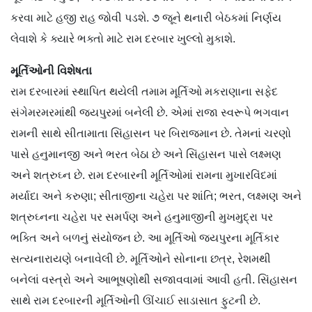
કરવા માટે હજી રાહ જોવી પડશે. ૭ જૂને થનારી બેઠકમાં નિર્ણય
લેવાશે કે ક્યારે ભક્તો માટે રામ દરબાર ખુલ્લો મુકાશે.
મૂર્તિઓની વિશેષતા
રામ દરબારમાં સ્થાપિત થયેલી તમામ મૂર્તિઓ મકરાણાના સફેદ
સંગેમરમરમાંથી જયપુરમાં બનેલી છે. એમાં રાજા સ્વરૂપે ભગવાન
રામની સાથે સીતામાતા સિંહાસન પર બિરાજમાન છે. તેમનાં ચરણો
પાસે હનુમાનજી અને ભરત બેઠા છે અને સિંહાસન પાસે લક્ષ્મણ
અને શત્રુઘ્ન છે. રામ દરબારની મૂર્તિઓમાં રામના મુખારવિંદમાં
મર્યાદા અને કરુણા; સીતાજીના ચહેરા પર શાંતિ; ભરત, લક્ષ્મણ અને
શત્રુઘ્નના ચહેરા પર સમર્પણ અને હનુમાજીની મુખમુદ્રા પર
ભક્તિ અને બળનું સંયોજન છે. આ મૂર્તિઓ જયપુરના મૂર્તિકાર
સત્યનારાયણે બનાવેલી છે. મૂર્તિઓને સોનાના છત્ર, રેશમથી
બનેલાં વસ્ત્રો અને આભૂષણોથી સજાવવામાં આવી હતી. સિંહાસન
સાથે રામ દરબારની મૂર્તિઓની ઊંચાઈ સાડાસાત ફુટની છે.