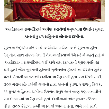
અયોધ્યાના રામમંદિરમાં અર્પણ કરાયેલાં ધનુષબાણ ઉપરાંત મુગટ,
કાનનાં કુંડળ સહિતના સોનાના દાગીના.
સુરતના ઉદ્યોગપતિ સાથે અયોધ્યા ગયેલા અને સુરતના હીરા
ઉદ્યોગ સાથે સંકળાયેલા દિનેશ નાવડિયાએ ‘મિડ-ડે’ને કહ્યું હતું કે
‘અયોધ્યાના રામમંદિરમાં ગઈ કાલે રામ દરબારની પ્રાણપ્રતિષ્ઠા
થઈ હતી જેમાં સુરતની હીરાની ગ્રીનલૅબ ફૅક્ટરીના ચૅરમૅન મુકેશ
પટેલે પોતાની ભાવનાથી દાગીના અર્પણ કર્યા હતા. ૩૦ કિલો ચાંદી,
૩૦૦ ગ્રામ સોનામાંથી ગળાનો હાર, કાનનાં કુંડળ, કપાળનું તિલક,
૧૧ મુગટ સહિતના દાગીના ઉપરાંત ધનુષ અને બાણ પણ બનાવીને
રામ દરબારમાં અર્પણ કર્યાં હતાં. દાગીનામાં એક હજાર કૅરૅટના
હીરા, ૩૦૦ કૅરૅટના રૂબી જડવામાં આવ્યા હતા. અમે ત્યાં સાથે