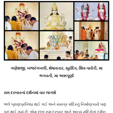
ગણેશજી, બજરંગબલી, શેષાવતાર, સૂર્યદેવ, શિવ-પાર્વતી, મા
ભગવતી, મા અન્નપૂર્ણા
રામ
દરબારનાં
દર્શનમાં
વાર
લાગશે
ભલે પ્રાણપ્રતિષ્ઠા થઈ ગઈ અને સમગ્ર મંદિરનું નિર્માણકાર્ય પણ
પૂરું થઈ ગયું છે, એમ છતાં રામ દરબાર અને અન્ય મંદિરોનાં દર્શન