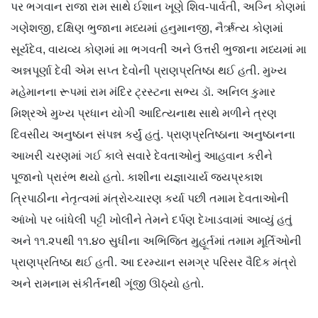
પર ભગવાન રાજા રામ સાથે ઈશાન ખૂણે શિવ-પાર્વતી, અગ્નિ કોણમાં
ગણેશજી, દક્ષિણ ભુજાના મધ્યમાં હનુમાનજી, નૈર્ઋત્ય કોણમાં
સૂર્યદેવ, વાયવ્ય કોણમાં મા ભગવતી અને ઉત્તરી ભુજાના મધ્યમાં મા
અન્નપૂર્ણા દેવી એમ સપ્ત દેવોની પ્રાણપ્રતિષ્ઠા થઈ હતી. મુખ્ય
મહેમાનના રૂપમાં રામ મંદિર ટ્રસ્ટના સભ્ય ડૉ. અનિલ કુમાર
મિશ્રએ મુખ્ય પ્રધાન યોગી આદિત્યનાથ સાથે મળીને ત્રણ
દિવસીય અનુષ્ઠાન સંપન્ન કર્યું હતું. પ્રાણપ્રતિષ્ઠાના અનુષ્ઠાનના
આખરી ચરણમાં ગઈ કાલે સવારે દેવતાઓનું આહવાન કરીને
પૂજાનો પ્રારંભ થયો હતો. કાશીના યજ્ઞાચાર્ય જયપ્રકાશ
ત્રિપાઠીના નેતૃત્વમાં મંત્રોચ્ચારણ કર્યા પછી તમામ દેવતાઓની
આંખો પર બાંધેલી પટ્ટી ખોલીને તેમને દર્પણ દેખાડવામાં આવ્યું હતું
અને ૧૧.૨૫થી ૧૧.૪૦ સુધીના અભિજિત મુહૂર્તમાં તમામ મૂર્તિઓની
પ્રાણપ્રતિષ્ઠા થઈ હતી. આ દરમ્યાન સમગ્ર પરિસર વૈદિક મંત્રો
અને રામનામ સંકીર્તનથી ગૂંજી ઊઠ્યો હતો.