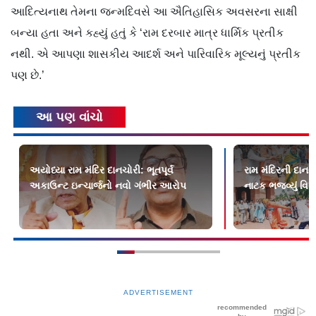
આદિત્યનાથ તેમના જન્મદિવસે આ ઐતિહાસિક અવસરના સાક્ષી
બન્યા હતા અને કહ્યું હતું કે ‘રામ દરબાર માત્ર ધાર્મિક પ્રતીક
નથી. એ આપણા શાસકીય આદર્શ અને પારિવારિક મૂલ્યનું પ્રતીક
પણ છે.’
આ પણ વાંચો
અયોધ્યા રામ મંદિર દાનચોરી: ભૂતપૂર્વ
રામ મંદિરની દાનચ
અકાઉન્ટ ઇન્ચાર્જનો નવો ગંભીર આરોપ
નાટક ભજવ્યું વિપક્
ADVERTISEMENT