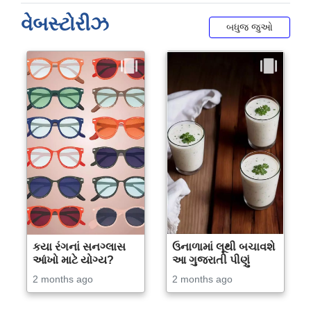
વેબસ્ટોરીઝ
બધુજ જુઓ
કયા રંગનાં સનગ્લાસ
ઉનાળામાં લૂથી બચાવશે
આંખો માટે યોગ્ય?
આ ગુજરાતી પીણું
2 months ago
2 months ago