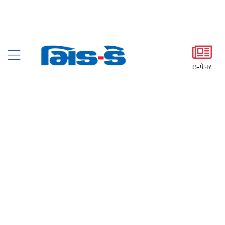
ઇ-પેપર