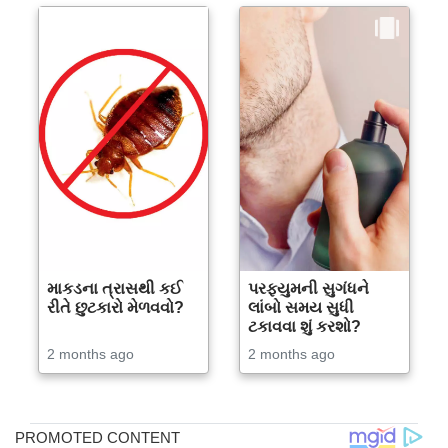
માકડના ત્રાસથી કઈ
પરફ્યુમની સુગંધને
રીતે છુટકારો મેળવવો?
લાંબો સમય સુધી
ટકાવવા શું કરશો?
2 months ago
2 months ago