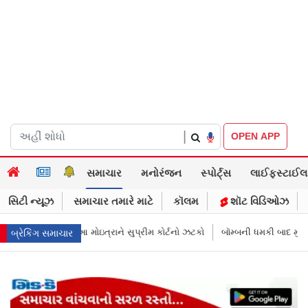
|
OPEN APP
સમાચાર
મનોરંજન
સ્પોર્ટ્સ
લાઈફસ્ટાઈલ
સિટી ન્યૂઝ
સમાચાર તમારે માટે
કૉલમ
શૉટ વિડિઓઝ
મ કોર્ટનો ઝટકો
બૉમ્બની ધમકી બાદ મુંબઈમાં હાઈ ઍલર્ટ: શહેરની સુરક્ષા વધારી
બ્રેકિંગ સમાચાર