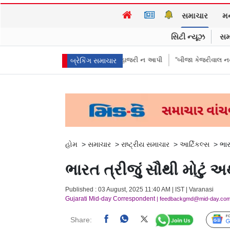
સમાચાર
મ
સિટી ન્યૂઝ
સમ
ીઓએ પૈસા મોકલાવ્યા પણ હાજરી ન આપી
“બીજા કેજરીવાલ નથી જોઈતા”: CJPના 
બ્રેકિંગ સમાચાર
હોમ
>
સમાચાર
>
રાષ્ટ્રીય સમાચાર
>
આર્ટિકલ્સ
>
ભાર
ભારત ત્રીજું સૌથી મોટું 
Published : 03 August, 2025 11:40 AM | IST | Varanasi
Gujarati Mid-day Correspondent
| feedbackgmd@mid-day.co
Share: