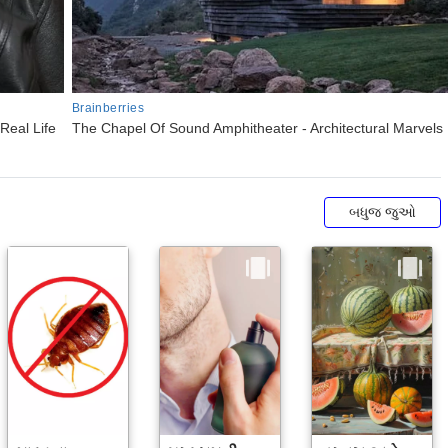
બધુજ જુઓ