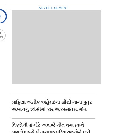
ADVERTISEMENT
are
માફિયા અતીક અહેમદના સૌથી નાના પુત્ર
અબાનનું ઝાંસીમાં કાર અકસ્માતમાં મોત
વિક્રોલીમાં મોટે અવાજે ગીત વગાડવાને
મામલે શખ્સે પોતાના જ પરિવારજનોને છરી