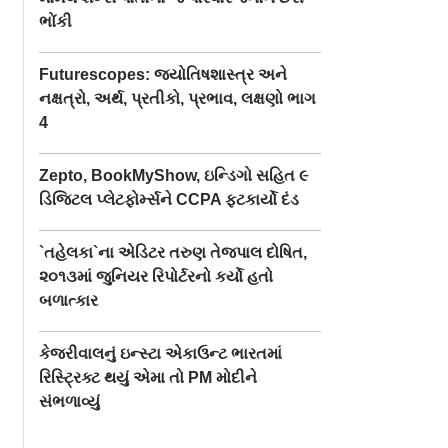
ભોંકી
Futurescopes: જ્યોતિષશાસ્ત્ર અને
નક્ષત્રો, અર્થ, પ્રતીકો, પ્રભાવ, લક્ષણો ભાગ
4
Zepto, BookMyShow, ઇન્ડિગો સહિત ૯
ડિજિટલ પ્લેટફોર્મ્સને CCPA ફટકાર્યો દંડ
`તહેલકા`ના એડિટર તરુણ તેજપાલ દોષિત,
૨૦૧૩માં જુનિયર રિપોર્ટરનો કર્યો હતો
બળાત્કાર
કેજરીવાલનું ઇન્સ્ટા એકાઉન્ટ ભારતમાં
રિસ્ટ્રિક્ટ થયું એમા તો PM મોદીને
સંભળાવ્યું