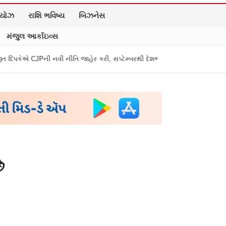
િયોઝ
રાશિ ભવિષ્ય
બિઝનેસ
મંજુલ આર્કાઇવ્સ
નીતિ જાહેર કરી, સપ્ટેમ્બરથી દેશભારમાં થશે શરૂ
તુકારામ મુંઢે On Fire: "સ
ે