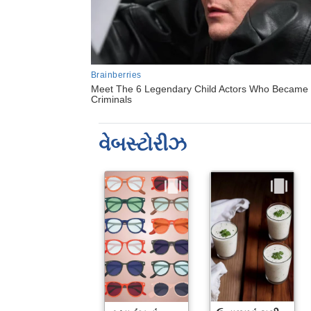
વેબસ્ટોરીઝ