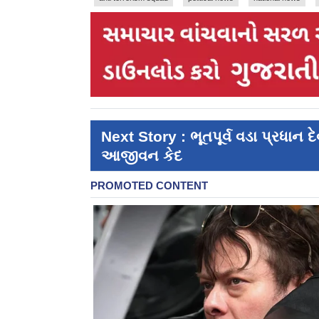
Next Story : ભૂતપૂર્વ વડા પ્રધાન દે
આજીવન કેદ