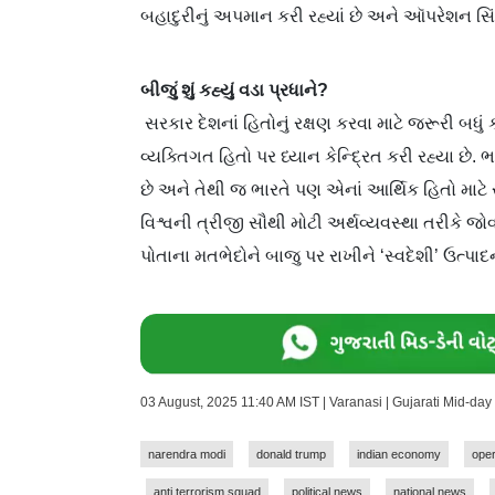
બહાદુરીનું અપમાન કરી રહ્યાં છે અને ઑપરેશન સિંદૂ
બીજું શું કહ્યું વડા પ્રધાને?
સરકાર દેશનાં હિતોનું રક્ષણ કરવા માટે જરૂરી બધું ક
વ્યક્તિગત હિતો પર ધ્યાન કેન્દ્રિત કરી રહ્યા છે.
છે અને તેથી જ ભારતે પણ એનાં આર્થિક હિતો માટે સતર
વિશ્વની ત્રીજી સૌથી મોટી અર્થવ્યવસ્થા તરીકે જો
પોતાના મતભેદોને બાજુ પર રાખીને ‘સ્વદેશી’ ઉત્પ
03 August, 2025 11:40 AM IST | Varanasi | Gujarati Mid-da
narendra modi
donald trump
indian economy
oper
anti terrorism squad
political news
national news