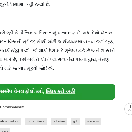
રને ‘તમાશા’ કહી રહ્યાં છે.
રી રહી છે. વૈશ્વિક અસ્થિરતાનું વાતાવરણ છે. બધા દેશો પોતાનાં
 ભારત વિશ્વની ત્રીજી સૌથી મોટી અર્થવ્યવસ્થા બનવા જઈ રહ્યું
્ક રહેવું પડશે. જે લોકો દેશ માટે શ્રેષ્ઠ ઇચ્છે છે અને ભારતને
વા માગે છે, પછી ભલે તે કોઈ પણ રાજકીય પક્ષના હોય, તેમણે
ાદનો માટે જ ભાર મૂકવો જોઈએ.
y Correspondent
ટો
ation sindoor
terror attack
pakistan
gdp
varanasi
news