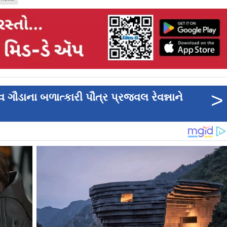
>
વ ગૌડાના બળાત્કારી પૌત્ર પ્રજ્વલ રેવન્નાને