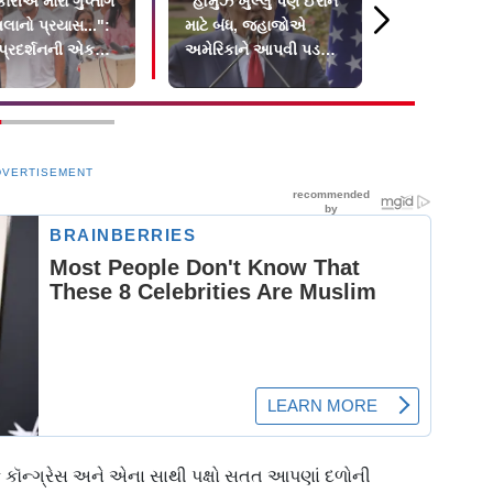
રીએ મારા ગુપ્તાંગ
"હોર્મુઝ ખુલ્લુ પણ ઈરાન
૧૮ મહિનાના
મલાનો પ્રયાસ...":
માટે બંધ, જહાજોએ
જમીન પર પછા
 પ્રદર્શનની એક
અમેરિકાને આપવી પડશે
નાખનારાને મા
ના આરોપો
20 ટકા ફી": ટ્રમ્પ
દિવસમાં ફાં
DVERTISEMENT
તું કે કૉન્ગ્રેસ અને એના સાથી પક્ષો સતત આપણાં દળોની