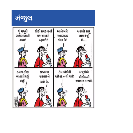
 બાળકને
હોર્મુઝ સંકટ વચ્ચે ભારતે
હવે આ લોકો નહીં 
ડીને મારી
ઓસ્ટ્રેલિયા સાથે કરી
શકે પેટ્રોલ પંપ પર
ત્ર ૪૧
લીધી આ મોટી ડીલ:
ડિઝલ-પેટ્રોલ! કેન્દ
મંજુલ
સીની સજા
જાણો વિગતે
સરકારે...