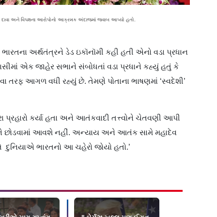
્પના દાવા અને વિપક્ષના આરોપોનો આક્રમક અંદાજમાં જવાબ આપ્યો હતો.
્પે ભારતના અર્થતંત્રને ડેડ ઇકૉનૉમી કહી હતી એનો વડા પ્રધાન
માં એક જાહેર સભાને સંબોધતાં વડા પ્રધાને કહ્યું હતું કે
ા તરફ આગળ વધી રહ્યું છે. તેમણે પોતાના ભાષણમાં ‘સ્વદેશી’
ા પ્રહારો કર્યા હતા અને આતંકવાદી તત્ત્વોને ચેતવણી આપી
ે છોડવામાં આવશે નહીં. અન્યાય અને આતંક સામે મહાદેવ
વખતે દુનિયાએ ભારતનો આ ચહેરો જોયો હતો.’