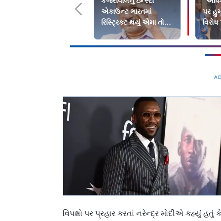
કેજરીવાલનું ઇન્સ્ટા
"અધિકા
એકાઉન્ટ ભારતમાં
પર હુ
રિસ્ટ્રિક્ટ થયું એમા તો
વિરોધ
PM મોદીને સંભળાવ્યું
યુવતી
A
વિપક્ષો પર પ્રહાર કરતાં નરેન્દ્ર મોદીએ કહ્યું હ