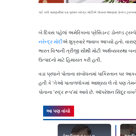
ગઈ કાલે વારાણસીમાં વડા પ્રધાન નરેન્દ્ર મોદીએ પોતાના ભાષણમાં ડોનલ્ડ ટ્રમ
બે દિવસ પહેલાં અમેરિકાના પ્રેસિડન્ટ ડોનલ્ડ ટ્રમ
નરેન્દ્ર મોદી
એ શુક્રવારે જવાબ આપ્યો હતો. વારાણસી
ભારત વિશ્વની ત્રીજી સૌથી મોટી અર્થવ્યવસ્થા બનવ
ઉત્પાદનો માટે હિમાયત કરી હતી.
વડા પ્રધાને પોતાના સંબોધનમાં પાકિસ્તાન પર આકર
હતી કે ‘તેઓ પાતાળલોકમાં આશ્રય લે તો પણ તેમન
પોતાના ‘રુદ્ર રૂપ’માં આવે છે. ઑપરેશન સિંદૂર 
આ પણ વાંચો