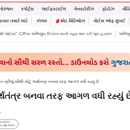
નોરંજન
સ્પોર્ટ્સ
લાઈફસ્ટાઈલ
વેબસ્ટોરીઝ
ફોટોઝ
વીડ
ાચાર તમારે માટે
કૉલમ
શૉટ વિડિઓઝ
વોઈસ ઑફ મુંબઈ
અભિજીત દિપકેના ઘરની બહાર શરૂ કરી ભૂખ હડતાળ
અભિજીત દિપકેએ CJPની નવી 
ત ત્રીજું સૌથી મોટું અર્થતંત્ર બનવા તરફ આગળ વધી રહ્યું છે
અર્થતંત્ર બનવા તરફ આગળ વધી રહ્યું છ
m
Follow Us