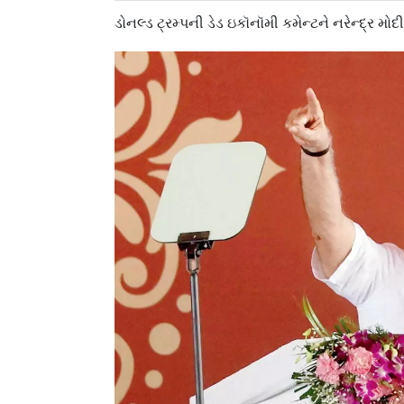
ડોનલ્ડ ટ્રમ્પની ડેડ ઇકૉનૉમી કમેન્ટને નરેન્દ્ર મ