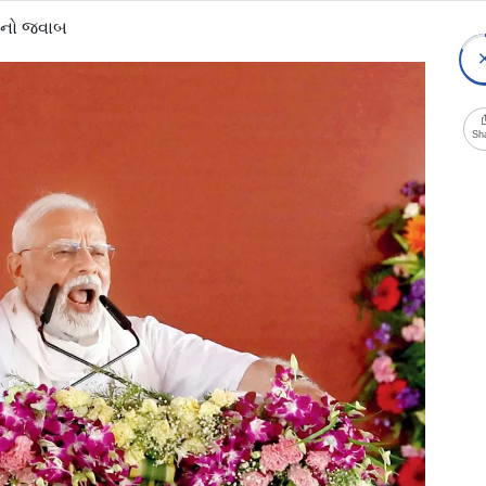
ોદીનો જવાબ
Sh