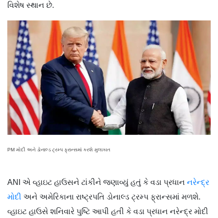
વિશેષ સ્થાન છે.
PM મોદી અને ડોનાલ્ડ ટ્રમ્પ ફ્રાન્સમાં કરશે મુલાકાત
ANI એ વ્હાઇટ હાઉસને ટાંકીને જણાવ્યું હતું કે વડા પ્રધાન
નરેન્દ્ર
મોદી
અને અમેરિકાના રાષ્ટ્રપતિ ડોનાલ્ડ ટ્રમ્પ ફ્રાન્સમાં મળશે.
વ્હાઇટ હાઉસે શનિવારે પુષ્ટિ આપી હતી કે વડા પ્રધાન નરેન્દ્ર મોદી