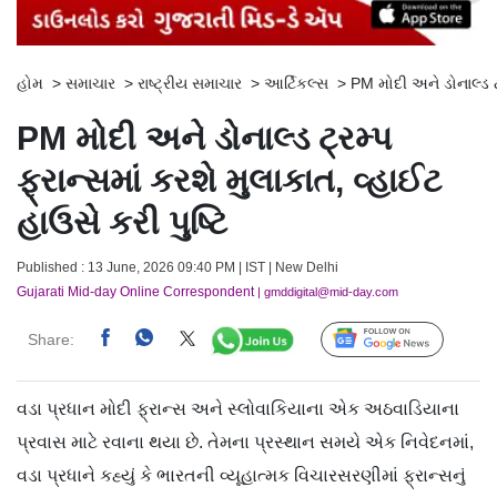
હોમ
>
સમાચાર
>
રાષ્ટ્રીય સમાચાર
>
આર્ટિકલ્સ
>
PM મોદી અને ડોનાલ્ડ ટ્
PM મોદી અને ડોનાલ્ડ ટ્રમ્પ
ફ્રાન્સમાં કરશે મુલાકાત, વ્હાઈટ
હાઉસે કરી પુષ્ટિ
Published : 13 June, 2026 09:40 PM | IST | New Delhi
Gujarati Mid-day Online Correspondent
| gmddigital@mid-day.com
Share:
Follow Us
વડા પ્રધાન મોદી ફ્રાન્સ અને સ્લોવાકિયાના એક અઠવાડિયાના
પ્રવાસ માટે રવાના થયા છે. તેમના પ્રસ્થાન સમયે એક નિવેદનમાં,
વડા પ્રધાને કહ્યું કે ભારતની વ્યૂહાત્મક વિચારસરણીમાં ફ્રાન્સનું