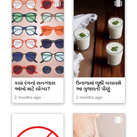
કયા રંગનાં સનગ્લાસ
ઉનાળામાં લૂથી બચાવશે
આંખો માટે યોગ્ય?
આ ગુજરાતી પીણું
2 months ago
2 months ago