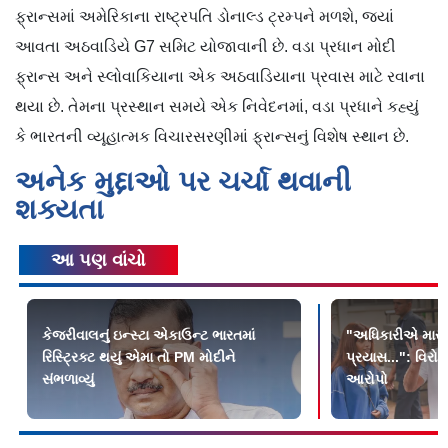
ફ્રાન્સમાં અમેરિકાના રાષ્ટ્રપતિ ડોનાલ્ડ ટ્રમ્પને મળશે, જ્યાં
આવતા અઠવાડિયે G7 સમિટ યોજાવાની છે. વડા પ્રધાન મોદી
ફ્રાન્સ અને સ્લોવાકિયાના એક અઠવાડિયાના પ્રવાસ માટે રવાના
થયા છે. તેમના પ્રસ્થાન સમયે એક નિવેદનમાં, વડા પ્રધાને કહ્યું
કે ભારતની વ્યૂહાત્મક વિચારસરણીમાં ફ્રાન્સનું વિશેષ સ્થાન છે.
અનેક મુદ્દાઓ પર ચર્ચા થવાની
શક્યતા
આ પણ વાંચો
કેજરીવાલનું ઇન્સ્ટા એકાઉન્ટ ભારતમાં
"અધિકારીએ મારા ગ
રિસ્ટ્રિક્ટ થયું એમા તો PM મોદીને
પ્રયાસ...": વિરો
સંભળાવ્યું
આરોપો