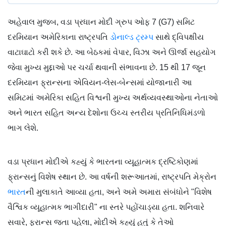
અહેવાલ મુજબ, વડા પ્રધાન મોદી ગ્રુપ ઓફ 7 (G7) સમિટ
દરમિયાન અમેરિકાના રાષ્ટ્રપતિ
ડોનાલ્ડ ટ્રમ્પ
સાથે દ્વિપક્ષીય
વાટાઘાટો કરી શકે છે. આ બેઠકમાં વેપાર, વિઝા અને ઊર્જા સહયોગ
જેવા મુખ્ય મુદ્દાઓ પર ચર્ચા થવાની સંભાવના છે. 15 થી 17 જૂન
દરમિયાન ફ્રાન્સના એવિયન-લેસ-બેન્સમાં યોજાનારી આ
સમિટમાં અમેરિકા સહિત વિશ્વની મુખ્ય અર્થવ્યવસ્થાઓના નેતાઓ
અને ભારત સહિત અન્ય દેશોના ઉચ્ચ સ્તરીય પ્રતિનિધિમંડળો
ભાગ લેશે.
વડા પ્રધાન મોદીએ કહ્યું કે ભારતના વ્યૂહાત્મક દ્રષ્ટિકોણમાં
ફ્રાન્સનું વિશેષ સ્થાન છે. આ વર્ષની શરૂઆતમાં, રાષ્ટ્રપતિ મેક્રોન
ભારત
ની મુલાકાતે આવ્યા હતા, અને અમે અમારા સંબંધોને "વિશેષ
વૈશ્વિક વ્યૂહાત્મક ભાગીદારી" ના સ્તરે પહોંચાડ્યા હતા. શનિવારે
સવારે, ફ્રાન્સ જતા પહેલા, મોદીએ કહ્યું હતું કે તેઓ