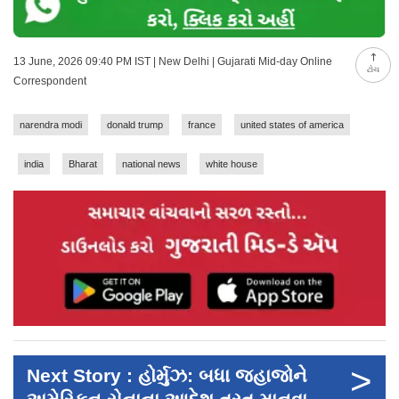
13 June, 2026 09:40 PM IST | New Delhi | Gujarati Mid-day Online
ટોચ
Correspondent
narendra modi
donald trump
france
united states of america
india
Bharat
national news
white house
>
Next Story : હોર્મુઝ: બધા જહાજોને