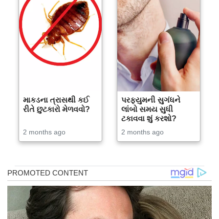
માકડના ત્રાસથી કઈ
પરફ્યુમની સુગંધને
રીતે છુટકારો મેળવવો?
લાંબો સમય સુધી
ટકાવવા શું કરશો?
2 months ago
2 months ago