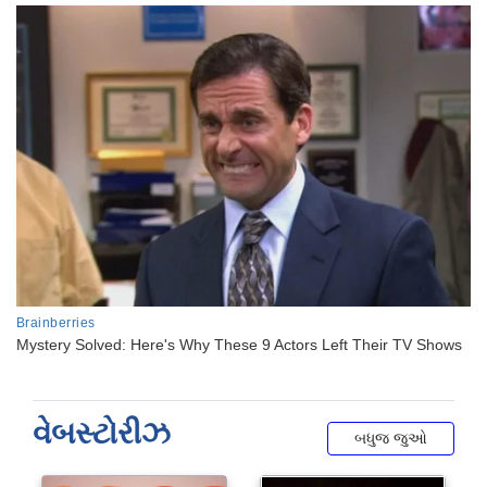
વેબસ્ટોરીઝ
બધુજ જુઓ