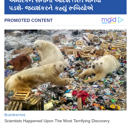
અમેરિકન સેનાના આદેશ તરત માનવા
પડશે- જયશંકરને કહ્યું રૂબિયોએ