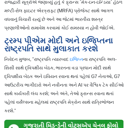
રાજદ્વારી સૂત્રોએ જણાવ્યું હતું કે ફ્રાન્સ `મેક-ઇન-ઇન્ડિયા` હેઠળ
મલ્ટી-રોલ ફાઇટર એરક્રાફ્ટ (MRFA) પ્રોજેક્ટ સાથે આગળ
વધવાનું વિચારી રહ્યું છે અને આ જેટમાં ભારતીય શસ્ત્ર
પ્રણાલીઓનો સમાવેશ કરવામાં કોઈ સમસ્યા ન હોવી જોઈએ.
ટ્રમ્પ પીએમ મોદી અને ઇજિપ્તના
રાષ્ટ્રપતિ સાથે મુલાકાત કરશે
નિવેદન મુજબ, "રાષ્ટ્રપતિ ત્યારબાદ
ઇજિપ્ત
ના રાષ્ટ્રપતિ અલ-
સિસી સાથે દ્વિપક્ષીય બેઠક, ભારતના વડા પ્રધાન મોદી સાથે
દ્વિપક્ષીય બેઠક અને ઇવિયન રવાના થતાં પહેલાં G7 નેતાઓ, G7
આઉટરીચ ભાગીદારો અને નવીનતા અને AI પર વૈશ્વિક ટેક સીઈઓ
સાથે કાર્યકારી લંચ કરશે; અને અંતે, તેઓ ફ્રાન્સ રવાના થતાં
પહેલાં વર્સેલ્સના મહેલમાં રાષ્ટ્રપતિ મેક્રોન સાથે રાત્રિભોજન
કરશે."