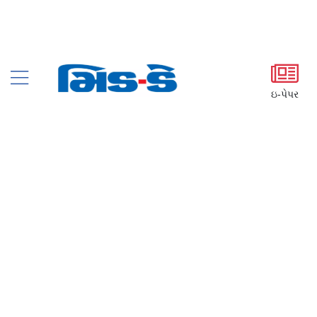
ઇ-પેપર