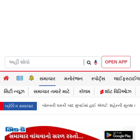
|
OPEN APP
સમાચાર
મનોરંજન
સ્પોર્ટ્સ
લાઈફસ્ટાઈલ
સિટી ન્યૂઝ
સમાચાર તમારે માટે
કૉલમ
શૉટ વિડિઓઝ
ાદ મુંબઈમાં હાઈ ઍલર્ટ: શહેરની સુરક્ષા વધારી તપાસ શરૂ, જુઓ તસવીરો
એક પર 
બ્રેકિંગ સમાચાર