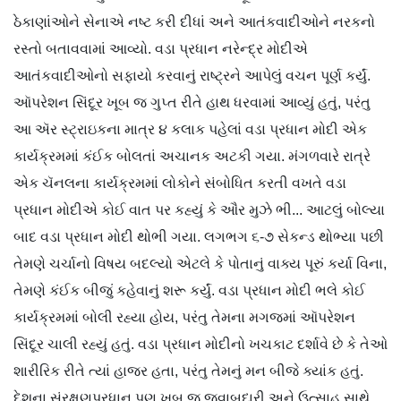
ઠેકાણાંઓને સેનાએ નષ્ટ કરી દીધાં અને આતંકવાદીઓને નરકનો
રસ્તો બતાવવામાં આવ્યો. વડા પ્રધાન નરેન્દ્ર મોદીએ
આતંકવાદીઓનો સફાયો કરવાનું રાષ્ટ્રને આપેલું વચન પૂર્ણ કર્યું.
ઑપરેશન સિંદૂર ખૂબ જ ગુપ્ત રીતે હાથ ધરવામાં આવ્યું હતું, પરંતુ
આ ઍર સ્ટ્રાઇકના માત્ર ૪ કલાક પહેલાં વડા પ્રધાન મોદી એક
કાર્યક્રમમાં કંઈક બોલતાં અચાનક અટકી ગયા. મંગળવારે રાત્રે
એક ચૅનલના કાર્યક્રમમાં લોકોને સંબોધિત કરતી વખતે વડા
પ્રધાન મોદીએ કોઈ વાત પર કહ્યું કે ઔર મુઝે ભી... આટલું બોલ્યા
બાદ વડા પ્રધાન મોદી થોભી ગયા. લગભગ ૬-૭ સેકન્ડ થોભ્યા પછી
તેમણે ચર્ચાનો વિષય બદલ્યો એટલે કે પોતાનું વાક્ય પૂરું કર્યા વિના,
તેમણે કંઈક બીજું કહેવાનું શરૂ કર્યું. વડા પ્રધાન મોદી ભલે કોઈ
કાર્યક્રમમાં બોલી રહ્યા હોય, પરંતુ તેમના મગજમાં ઑપરેશન
સિંદૂર ચાલી રહ્યું હતું. વડા પ્રધાન મોદીનો ખચકાટ દર્શાવે છે કે તેઓ
શારીરિક રીતે ત્યાં હાજર હતા, પરંતુ તેમનું મન બીજે ક્યાંક હતું.
દેશના સંરક્ષણપ્રધાન પણ ખૂબ જ જવાબદારી અને ઉત્સાહ સાથે