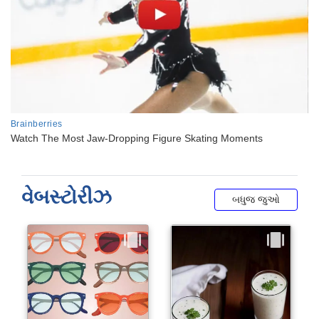
વેબસ્ટોરીઝ
બધુજ જુઓ