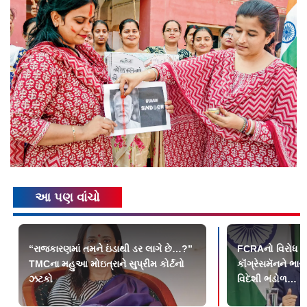
આ પણ વાંચો
“રાજકારણમાં તમને ઇંડાથી ડર લાગે છે…?”
FCRAનો વિરોધ ક
TMCના મહુઆ મોઇત્રાને સુપ્રીમ કોર્ટનો
કૉંગ્રેસમૅનને ભાર
ઝટકો
વિદેશી ભંડોળ…