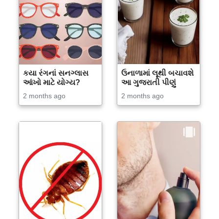
કયા રંગનાં સનગ્લાસ
ઉનાળામાં લૂથી બચાવશે
આંખો માટે યોગ્ય?
આ ગુજરાતી પીણું
2 months ago
2 months ago