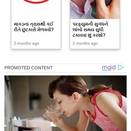
માકડના ત્રાસથી કઈ
પરફ્યુમની સુગંધને
રીતે છુટકારો મેળવવો?
લાંબો સમય સુધી
ટકાવવા શું કરશો?
2 months ago
2 months ago