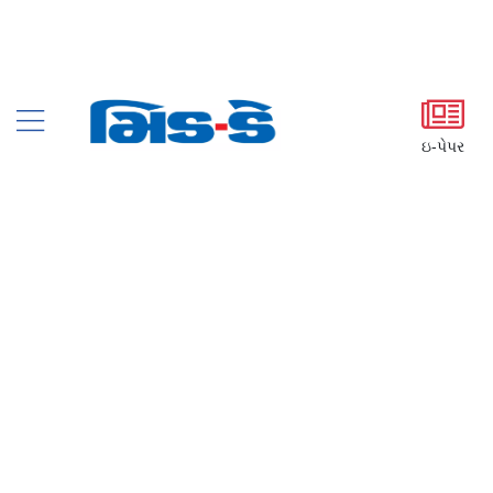
ઇ-પેપર