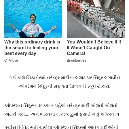
ગઈ કાલે બિકાનેરમાં નરેન્દ્ર મોદીના લલાટ પર સિંદૂર લગાવીને
ઑપરેશન સિંદૂરની સફળતા ઊજવતી સ્કૂલ-ટીચરો.
ઑપરેશન સિંદૂરના ૪ કલાક પહેલાં નરેન્દ્ર મોદી બોલતાં-બોલતાં
અટકી ગયા... અને ભારતના ચક્રવ્યૂહમાં ફસાઈ ગયું પાકિસ્તાન
પચીસ મિનિટ સુધી ચાલેલા ઑપરેશન સિંદૂરમાં આતંકવાદીઓનાં