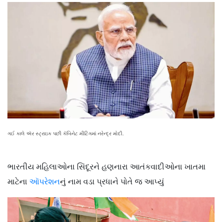
ગઈ કાલે ઍર સ્ટ્રાઇક પછી કૅબિનેટ મીટિંગમાં નરેન્દ્ર મોદી.
ભારતીય મહિલાઓના સિંદૂરને હણનારા આતંકવાદીઓના ખાતમા
માટેના
ઑપરેશન
નું નામ વડા પ્રધાને પોતે જ આપ્યું