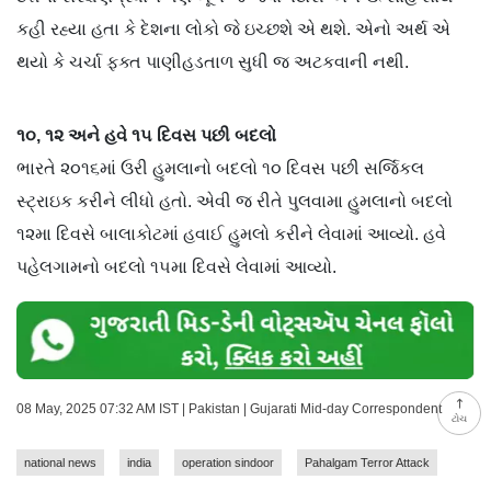
કહી રહ્યા હતા કે દેશના લોકો જે ઇચ્છશે એ થશે. એનો અર્થ એ
થયો કે ચર્ચા ફક્ત પાણીહડતાળ સુધી જ અટકવાની નથી.
૧૦, ૧૨ અને હવે ૧૫ દિવસ પછી બદલો
ભારતે ૨૦૧૬માં ઉરી હુમલાનો બદલો ૧૦ દિવસ પછી સર્જિકલ
સ્ટ્રાઇક કરીને લીધો હતો. એવી જ રીતે પુલવામા હુમલાનો બદલો
૧૨મા દિવસે બાલાકોટમાં હવાઈ હુમલો કરીને લેવામાં આવ્યો. હવે
પહેલગામનો બદલો ૧૫મા દિવસે લેવામાં આવ્યો.
08 May, 2025 07:32 AM IST | Pakistan | Gujarati Mid-day Correspondent
ટોચ
national news
india
operation sindoor
Pahalgam Terror Attack