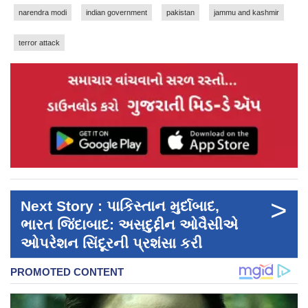
narendra modi
indian government
pakistan
jammu and kashmir
terror attack
>
Next Story : પાકિસ્તાન મુર્દાબાદ,
ભારત જિંદાબાદ: અસદુદ્દીન ઓવૈસીએ
ઓપરેશન સિંદૂરની પ્રશંસા કરી