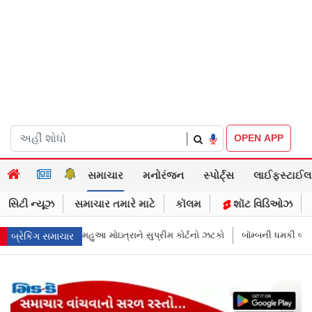
|
OPEN APP
સમાચાર
મનોરંજન
સ્પોર્ટ્સ
લાઈફસ્ટાઈલ
સિટી ન્યૂઝ
સમાચાર તમારે માટે
કૉલમ
શૉટ વિડિઓઝ
રીમ કોર્ટનો ઝટકો
બૉમ્બની ધમકી બાદ મુંબઈમાં હાઈ ઍલર્ટ: શહેરની સુરક્ષા વધા
બ્રેકિંગ સમાચાર