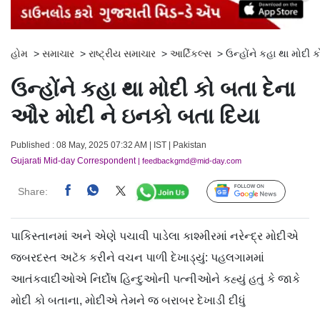
હોમ
>
સમાચાર
>
રાષ્ટ્રીય સમાચાર
>
આર્ટિકલ્સ
>
ઉન્હોંને કહા થા મોદી 
ઉન્હોંને કહા થા મોદી કો બતા દેના
ઔર મોદી ને ઇનકો બતા દિયા
Published : 08 May, 2025 07:32 AM | IST | Pakistan
Gujarati Mid-day Correspondent
| feedbackgmd@mid-day.com
Share:
Follow Us
પાકિસ્તાનમાં અને એણે પચાવી પાડેલા કાશ્મીરમાં નરેન્દ્ર મોદીએ
જબરદસ્ત અટૅક કરીને વચન પાળી દેખાડ્યું: પહલગામમાં
આતંકવાદીઓએ નિર્દોષ હિન્દુઓની પત્નીઓને કહ્યું હતું કે જાકે
મોદી કો બતાના, મોદીએ તેમને જ બરાબર દેખાડી દીધું