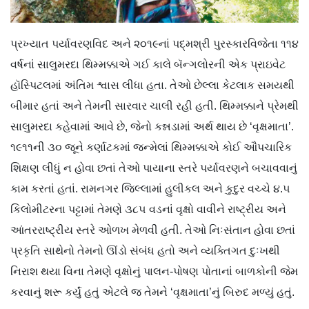
પ્રખ્યાત પર્યાવરણવિદ અને ૨૦૧૯નાં પદ્‍મશ્રી પુરસ્કારવિજેતા ૧૧૪
વર્ષનાં સાલુમરદા થિમ્મક્કાએ ગઈ કાલે બૅન્ગલોરની એક પ્રાઇવેટ
હૉસ્પિટલમાં અંતિમ શ્વાસ લીધા હતા. તેઓ છેલ્લા કેટલાક સમયથી
બીમાર હતાં અને તેમની સારવાર ચાલી રહી હતી. થિમ્મક્કાને પ્રેમથી
સાલુમરદા કહેવામાં આવે છે, જેનો કન્નડામાં અર્થ થાય છે ‘વૃક્ષમાતા’.
૧૯૧૧ની ૩૦ જૂને કર્ણાટકમાં જન્મેલાં થિમ્મક્કાએ કોઈ ઔપચારિક
શિક્ષણ લીધું ન હોવા છતાં તેઓ પાયાના સ્તરે પર્યાવરણને બચાવવાનું
કામ કરતાં હતાં. રામનગર જિલ્લામાં હુલીકલ અને કુદુર વચ્ચે ૪.૫
કિલોમીટરના પટ્ટામાં તેમણે ૩૮૫ વડનાં વૃક્ષો વાવીને રાષ્ટ્રીય અને
આંતરરાષ્ટ્રીય સ્તરે ઓળખ મેળવી હતી. તેઓ નિઃસંતાન હોવા છતાં
પ્રકૃતિ સાથેનો તેમનો ઊંડો સંબંધ હતો અને વ્યક્તિગત દુઃખથી
નિરાશ થયા વિના તેમણે વૃક્ષોનું પાલન-પોષણ પોતાનાં બાળકોની જેમ
કરવાનું શરૂ કર્યું હતું એટલે જ તેમને ‘વૃક્ષમાતા’નું બિરુદ મળ્યું હતું.