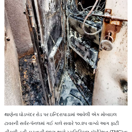
થાણેના ઘોડબંદર રોડ પર ઇ​ન્દિરાપાડામાં આવેલી એક મોબાઇલ
ટાવરની સર્વર-પૅનલમાં ગઈ કાલે સવારે ૧૦.૨૫ વાગ્યે આગ ફાટી