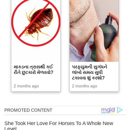
માકડના ત્રાસથી કઈ
પરફ્યુમની સુગંધને
રીતે છુટકારો મેળવવો?
લાંબો સમય સુધી
ટકાવવા શું કરશો?
2 months ago
2 months ago