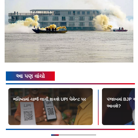
આ પણ વાંચો
ભવિષ્યમાં ચાર્જ લાગી શકશે UPI પેમેન્ટ પર
પંજાબમાં BJP અને
આવશે?