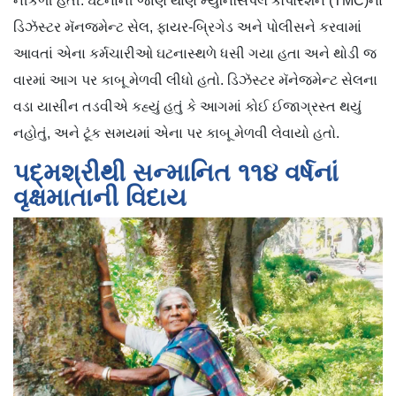
નીકળી હતી. ઘટનાની જાણ થાણે મ્યુનિસિપલ કૉર્પોરેશન (TMC)ના
ડિઝૅસ્ટર મૅનજમેન્ટ સેલ, ફાયર-બ્રિગેડ અને પોલીસને કરવામાં
આવતાં એના કર્મચારીઓ ઘટનાસ્થળે ધસી ગયા હતા અને થોડી જ
વારમાં આગ પર કાબૂ મેળવી લીધો હતો. ડિઝૅસ્ટર મૅનેજમેન્ટ સેલના
વડા યાસીન તડવીએ કહ્યું હતું કે આગમાં કોઈ ઈજાગ્રસ્ત થયું
નહોતું, અને ટૂંક સમયમાં એના પર કાબૂ મેળવી લેવાયો હતો.
પદ્‍મશ્રીથી સન્માનિત ૧૧૪ વર્ષનાં
વૃક્ષમાતાની વિદાય