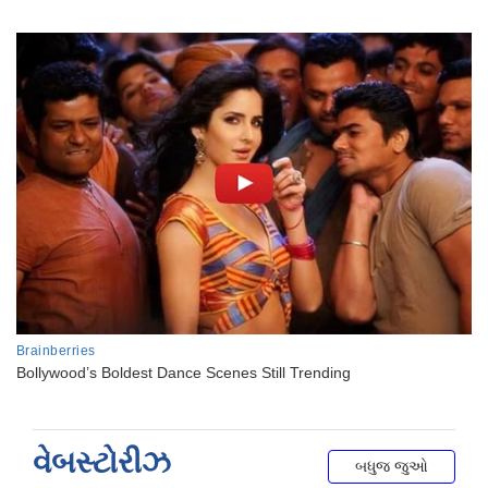
વેબસ્ટોરીઝ
બધુજ જુઓ