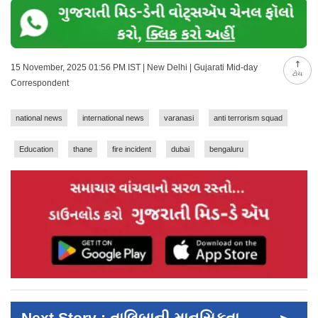
15 November, 2025 01:56 PM IST | New Delhi | Gujarati Mid-day
ટોચ
Correspondent
national news
international news
varanasi
anti terrorism squad
Education
thane
fire incident
dubai
bengaluru
Next Story : તાલિબાની માનસિકતા