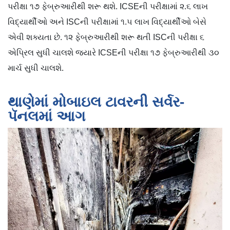
પરીક્ષા ૧૭ ફેબ્રુઆરીથી શરૂ થશે. ICSEની પરીક્ષામાં ૨.૬ લાખ
વિદ્યાર્થીઓ અને ISCની પરીક્ષામાં ૧.૫ લાખ વિદ્યાર્થીઓ બેસે
એવી શક્યતા છે. ૧૨ ફેબ્રુઆરીથી શરૂ થતી ISCની પરીક્ષા ૬
એપ્રિલ સુધી ચાલશે જ્યારે ICSEની પરીક્ષા ૧૭ ફેબ્રુઆરીથી ૩૦
માર્ચ સુધી ચાલશે.
થાણેમાં મોબાઇલ ટાવરની સર્વર-
પૅનલમાં આગ