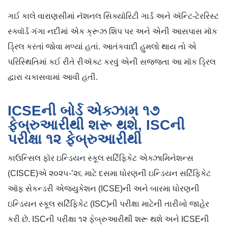
ગઈ કાલે વારાણસીમાં નૅશનલ સિક્યૉરિટી ગાર્ડ અને ઍન્ટિ-ટેરરિસ્ટ
સ્ક્વૉર્ડ ગંગા નદીમાં એક ક્રૂઝ શિપ પર અને એની આસપાસ મૉક
ડ્રિલ કરતાં જોવા મળ્યાં હતાં. આતંકવાદી હુમલો થાય તો એ
પરિસ્થિતિમાં કઈ રીતે રીઍક્ટ કરવું એની સજ્જતા આ મૉક ડ્રિલ
દ્વારા ચકાસવામાં આવી હતી.
ICSEની બોર્ડ એક્ઝામ ૧૭
ફેબ્રુઆરીથી શરૂ થશે, ISCની
પરીક્ષા ૧૨ ફેબ્રુઆરીથી
કાઉન્સિલ ફૉર ઇન્ડિયન સ્કૂલ સર્ટિફિકેટ એક્ઝામિનેશન્સ
(CISCE)એ ૨૦૨૫-’૨૬ માટે દસમા ધોરણની ઇન્ડિયન સર્ટિફિકેટ
ઑફ સેકન્ડરી એજ્યુકેશન (ICSE)ની અને બારમા ધોરણની
ઇન્ડિયન સ્કૂલ સર્ટિફિકેટ (ISC)ની પરીક્ષા માટેની તારીખો જાહેર
કરી છે. ISCની પરીક્ષા ૧૨ ફેબ્રુઆરીથી શરૂ થશે અને ICSEની