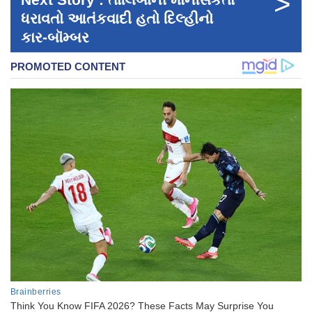
>
ધરાવતો આતંકવાદી હતો દિલ્હીનો
કાર-બૉમ્બર