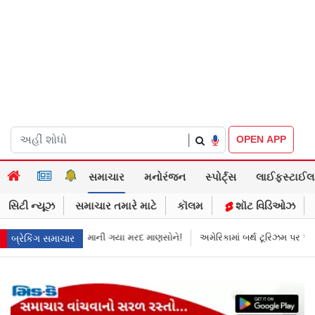
|
OPEN APP
સમાચાર
મનોરંજન
સ્પોર્ટ્સ
લાઈફસ્ટાઈલ
સિટી ન્યૂઝ
સમાચાર તમારે માટે
કૉલમ
શૉટ વિડિઓઝ
યો
માની ગયા મરદ માણસોને!
અમેરિકામાં બર્થ ટૂરિઝમ પર પ્રતિબંધ મૂક્યો ડોનલ્ડ
બ્રેકિંગ સમાચાર