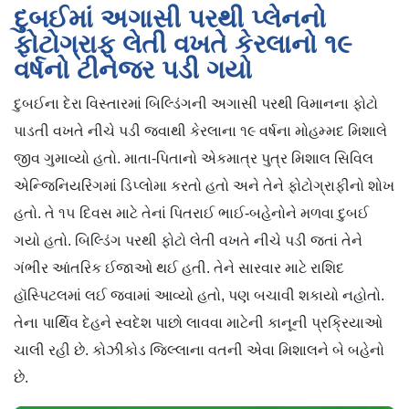
દુબઈમાં અગાસી પરથી પ્લેનનો
ફોટોગ્રાફ લેતી વખતે કેરલાનો ૧૯
વર્ષનો ટીનેજર પડી ગયો
દુબઈના દેરા વિસ્તારમાં બિલ્ડિંગની અગાસી પરથી વિમાનના ફોટો
પાડતી વખતે નીચે પડી જવાથી કેરલાના ૧૯ વર્ષના મોહમ્મદ મિશાલે
જીવ ગુમાવ્યો હતો. માતા-પિતાનો એકમાત્ર પુત્ર મિશાલ સિવિલ
એન્જિનિયરિંગમાં ડિપ્લોમા કરતો હતો અને તેને ફોટોગ્રાફીનો શોખ
હતો. તે ૧૫ દિવસ માટે તેનાં પિતરાઈ ભાઈ-બહેનોને મળવા દુબઈ
ગયો હતો. બિલ્ડિંગ પરથી ફોટો લેતી વખતે નીચે પડી જતાં તેને
ગંભીર આંતરિક ઈજાઓ થઈ હતી. તેને સારવાર માટે રાશિદ
હૉસ્પિટલમાં લઈ જવામાં આવ્યો હતો, પણ બચાવી શકાયો નહોતો.
તેના પાર્થિવ દેહને સ્વદેશ પાછો લાવવા માટેની કાનૂની પ્રક્રિયાઓ
ચાલી રહી છે. કોઝીકોડ જિલ્લાના વતની એવા મિશાલને બે બહેનો
છે.