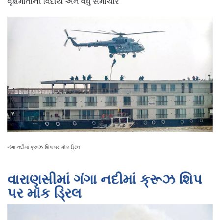
વૃક્ષમાતાની વિદાય અને વધુ સમાચાર
ગંગા નદીમાં ક્રૂઝ શિપ પર મૉક ડ્રિલ
વારાણસીમાં ગંગા નદીમાં ક્રૂઝ શિપ
પર મૉક ડ્રિલ