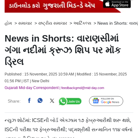
હોમ
>
સમાચાર
>
રાષ્ટ્રીય સમાચાર
>
આર્ટિકલ્સ
>
News in Shorts: વારાણ
News in Shorts: વારાણસીમાં
ગંગા નદીમાં ક્રૂઝ શિપ પર મૉક
ડ્રિલ
Published : 15 November, 2025 10:59 AM | Modified : 15 November, 2025
01:56 PM | IST | New Delhi
Gujarati Mid-day Correspondent
| feedbackgmd@mid-day.com
Share:
Follow Us
ન્યુઝ શોર્ટમાં: ICSEની બોર્ડ એક્ઝામ ૧૭ ફેબ્રુઆરીથી શરૂ થશે,
ISCની પરીક્ષા ૧૨ ફેબ્રુઆરીથી; પદ્‍મશ્રીથી સન્માનિત ૧૧૪ વર્ષનાં