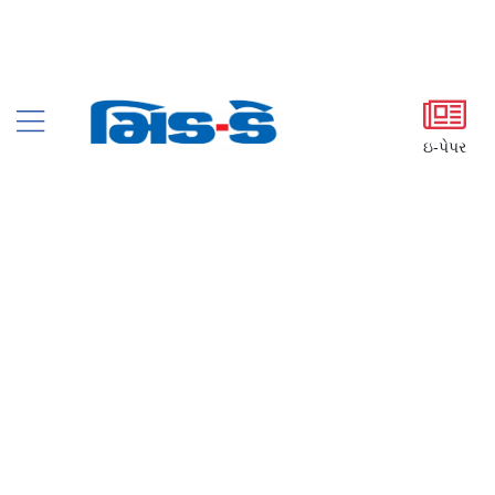
ઇ-પેપર