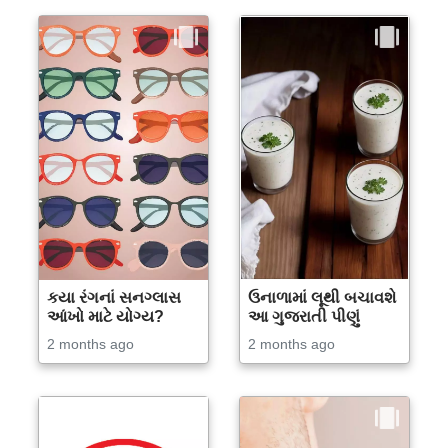
કયા રંગનાં સનગ્લાસ
ઉનાળામાં લૂથી બચાવશે
આંખો માટે યોગ્ય?
આ ગુજરાતી પીણું
2 months ago
2 months ago