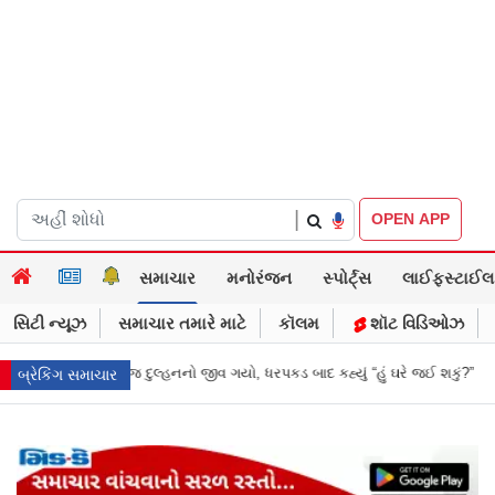
|
OPEN APP
સમાચાર
મનોરંજન
સ્પોર્ટ્સ
લાઈફસ્ટાઈલ
સિટી ન્યૂઝ
સમાચાર તમારે માટે
કૉલમ
શૉટ વિડિઓઝ
પકડ બાદ કહ્યું “હું ઘરે જઈ શકું?”
‘હું બાબા બાગેશ્વર નથી...’: IIT દિલ્હીમાં વિદ
બ્રેકિંગ સમાચાર