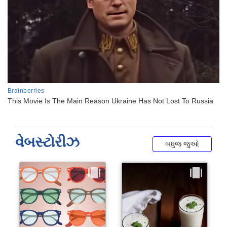
વેબસ્ટોરીઝ
બધુજ જુઓ