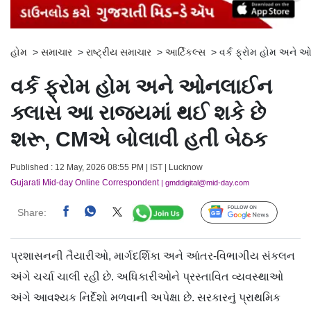
હોમ
>
સમાચાર
>
રાષ્ટ્રીય સમાચાર
>
આર્ટિકલ્સ
>
વર્ક ફ્રોમ હોમ અને 
વર્ક ફ્રોમ હોમ અને ઓનલાઈન
ક્લાસ આ રાજ્યમાં થઈ શકે છે
શરૂ, CMએ બોલાવી હતી બેઠક
Published : 12 May, 2026 08:55 PM | IST | Lucknow
Gujarati Mid-day Online Correspondent
| gmddigital@mid-day.com
Share:
Follow Us
પ્રશાસનની તૈયારીઓ, માર્ગદર્શિકા અને આંતર-વિભાગીય સંકલન
અંગે ચર્ચા ચાલી રહી છે. અધિકારીઓને પ્રસ્તાવિત વ્યવસ્થાઓ
અંગે આવશ્યક નિર્દેશો મળવાની અપેક્ષા છે. સરકારનું પ્રાથમિક