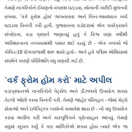
તેમણે નાગરિકોને ઈંધણનો વપરાશ ઘટાડવા, સોનાની ખરીદી મુલતવી
રાખવા, `વર્ક ફ્રોમ હોમ’ અપનાવવા અને બિન-આવશ્યક ખર્ચ
ઘટાડવા વિનંતી કરી હતી. ગુજરાતના વડોદરામાં એક કાર્યક્રમને
સંબોધતા, વડા પ્રધાને જણાવ્યું હતું કે વિશ્વ ઘણા વર્ષોથી
અસ્થિરતાના તબક્કામાંથી પસાર થઈ રહ્યું છે - એક તબક્કો જે
કોવિડ-19 રોગચાળાથી શરૂ થયો હતો - અને હવે પશ્ચિમ એશિયામાં
સંઘર્ષને કારણે પરિસ્થિતિ વધુ વણસી ગઈ છે.
`વર્ક ફ્રોમ હોમ કરો` માટે અપીલ
વડાપ્રધાનએ નાગરિકોને પેટ્રોલ અને ડીઝલનો ઉપયોગ શક્ય
તેટલો ઓછો કરવા વિનંતી કરી. તેમણે જાહેર પરિવહન - જેમાં મેટ્રો
સેવાઓ અને ઇલેક્ટ્રિક બસોનો સમાવેશ થાય છે - નો વધુ ઉપયોગ
કરવા અપીલ કરી અને કારપૂલિંગને પ્રોત્સાહન આપ્યું. તેમણે
વધુમાં સૂચન કર્યું કે કાર માલિકોએ શક્ય હોય ત્યારે એક જ