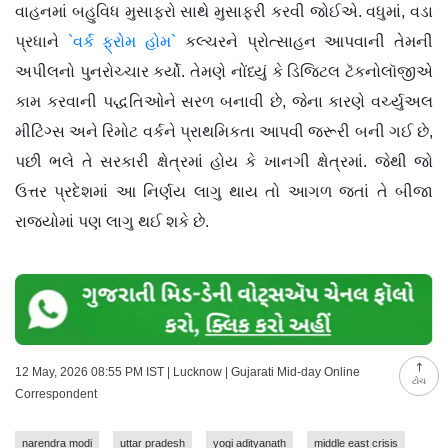
વાહનમાં બહુવિધ મુસાફરો સાથે મુસાફરી કરવી જોઈએ. વધુમાં, વડા
પ્રધાને
`વર્ક ફ્રોમ હોમ`
કલ્ચરને પ્રોત્સાહન આપવાની તેમની
અપીલનો પુનરોચ્ચાર કર્યો. તેમણે નોંધ્યું કે ડિજિટલ ટૅકનોલૉજીએ
કામ કરવાની પદ્ધતિઓને સરળ બનાવી છે, જેના કારણે વર્ચ્યુઅલ
મીટિંગ્સ અને રિમોટ વર્કને પ્રાથમિકતા આપવી જરૂરી બની ગઈ છે,
પછી ભલે તે સરકારી ક્ષેત્રમાં હોય કે ખાનગી ક્ષેત્રમાં. જેથી જો
ઉત્તર પ્રદેશમાં આ નિર્ણય લાગુ થાય તો આગળ જતાં તે બીજા
રાજ્યોમાં પણ લાગુ થઈ શકે છે.
12 May, 2026 08:55 PM IST | Lucknow | Gujarati Mid-day Online
ટોચ
Correspondent
narendra modi
uttar pradesh
yogi adityanath
middle east crisis