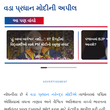
વડા પ્રધાન મોદીની અપીલ
આ પણ વાંચો
‘હું બાબા બાગેશ્વર નથી...’: IIT દિલ્હીમાં
પંજાબમાં BJP અને
વિદ્યાર્થીઓ સાથે PM મોદીનો રમુજી સંવાદ
આવશે?
ADVERTISEMENT
નોંધનીય છે કે
વડા પ્રધાન નરેન્દ્ર મોદીએ
તાજેતરમાં પશ્ચિમ
એશિયામાં વધતા તણાવ અને વૈશ્વિક અસ્થિરતા વચ્ચે ભારતના
અર્થતંત્ર પરના દબાણને ઓછું કરવા માટે કેટલીક અપીલ કરી હતી.