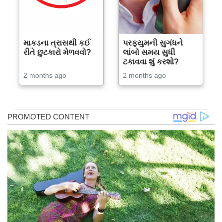
માકડના ત્રાસથી કઈ
પરફ્યુમની સુગંધને
રીતે છુટકારો મેળવવો?
લાંબો સમય સુધી
ટકાવવા શું કરશો?
2 months ago
2 months ago