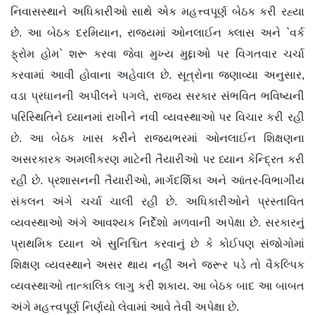
નિવાસસ્થાને અધિકારીઓ સાથે એક મહત્ત્વપૂર્ણ બેઠક કરી રહ્યા
છે. આ બેઠક દરમિયાન, રાજ્યમાં ઓનલાઈન ક્લાસ અને `વર્ક
ફ્રોમ હોમ` શરૂ કરવા જેવા મુખ્ય મુદ્દાઓ પર વિગતવાર ચર્ચા
કરવામાં આવી હોવાના અહેવાલ છે. સૂત્રોના જણાવ્યા અનુસાર,
વડા પ્રધાનની અપીલને પગલે, રાજ્ય સરકાર સંભવિત ભવિષ્યની
પરિસ્થિતિને ધ્યાનમાં રાખીને નવી વ્યવસ્થાઓ પર વિચાર કરી રહી
છે. આ બેઠક ખાસ કરીને રાજ્યભરમાં ઓનલાઈન શિક્ષણના
અસરકારક અમલીકરણ માટેની તૈયારીઓ પર ધ્યાન કેન્દ્રિત કરી
રહી છે. પ્રશાસનની તૈયારીઓ, માર્ગદર્શિકા અને આંતર-વિભાગીય
સંકલન અંગે ચર્ચા ચાલી રહી છે. અધિકારીઓને પ્રસ્તાવિત
વ્યવસ્થાઓ અંગે આવશ્યક નિર્દેશો મળવાની અપેક્ષા છે. સરકારનું
પ્રાથમિક ધ્યાન એ સુનિશ્ચિત કરવાનું છે કે કોઈપણ સંજોગોમાં
શિક્ષણ વ્યવસ્થાને અસર થાય નહીં અને જરૂર પડે તો વૈકલ્પિક
વ્યવસ્થાઓ તાત્કાલિક લાગુ કરી શકાય. આ બેઠક બાદ આ બાબત
અંગે મહત્ત્વપૂર્ણ નિર્ણયો લેવામાં આવે તેવી અપેક્ષા છે.