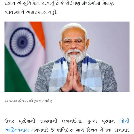
ધ્યાન એ સુનિશ્ચિત કરવાનું છે કે કોઈપણ સંજોગોમાં શિક્ષણ
વ્યવસ્થાને અસર થાય નહીં.
વડા પ્રધાન નરેન્દ્ર મોદી (ફાઇલ તસવીર)
ઉત્તર પ્રદેશની રાજધાની લખનઉમાં, મુખ્ય પ્રધાન
યોગી
આદિત્યનાથ
મંગળવારે 5 કાલિદાસ માર્ગ સ્થિત તેમના સત્તાવાર