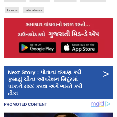
lucknow
national news
>
Next Story : પોતાના વખાણ કરી
ફસાયું ચીન! ઑપરેશન સિંદૂરમાં
પાક.ને મદદ કરવા અંગે ભારતે કરી
ટીકા