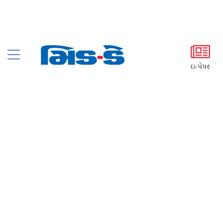
ઇ-પેપર