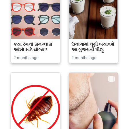
કયા રંગનાં સનગ્લાસ
ઉનાળામાં લૂથી બચાવશે
આંખો માટે યોગ્ય?
આ ગુજરાતી પીણું
2 months ago
2 months ago