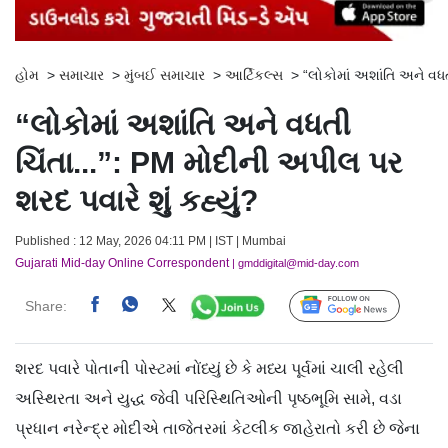
હોમ
>
સમાચાર
>
મુંબઈ સમાચાર
>
આર્ટિકલ્સ
>
“લોકોમાં અશાંતિ અને વધત
“લોકોમાં અશાંતિ અને વધતી
ચિંતા...”: PM મોદીની અપીલ પર
શરદ પવારે શું કહ્યું?
Published : 12 May, 2026 04:11 PM | IST | Mumbai
Gujarati Mid-day Online Correspondent
| gmddigital@mid-day.com
Share:
Follow Us
શરદ પવારે પોતાની પોસ્ટમાં નોંધ્યું છે કે મધ્ય પૂર્વમાં ચાલી રહેલી
અસ્થિરતા અને યુદ્ધ જેવી પરિસ્થિતિઓની પૃષ્ઠભૂમિ સામે, વડા
પ્રધાન નરેન્દ્ર મોદીએ તાજેતરમાં કેટલીક જાહેરાતો કરી છે જેના