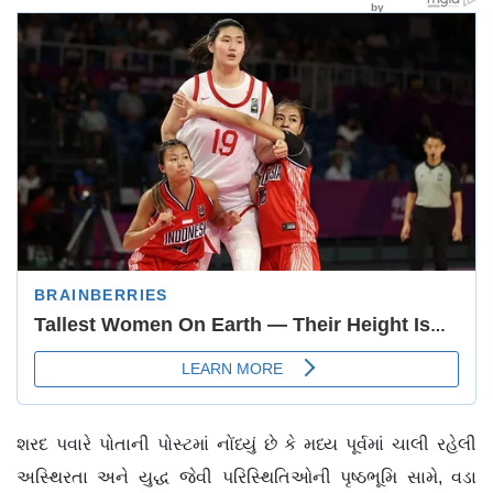
શરદ પવારે પોતાની પોસ્ટમાં નોંધ્યું છે કે મધ્ય પૂર્વમાં ચાલી રહેલી
અસ્થિરતા અને યુદ્ધ જેવી પરિસ્થિતિઓની પૃષ્ઠભૂમિ સામે, વડા