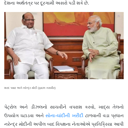
દેશના અર્થતંત્ર પર દૂરગામી અસરો પડી શકે છે.
શરદ પવાર અને નરેન્દ્ર મોદી (ફાઇલ તસવીર)
પેટ્રોલ અને ડીઝલનો સાચવીને વપરાશ કરવો, ખાદ્ય તેલનો
ઉપયોગ ઘટાડવા અને
સોના-ચાંદીની ખરીદી
ટાળવાની વડા પ્રધાન
નરેન્દ્ર મોદીની અપીલ બાદ વિપક્ષના નેતાઓએ પ્રતિક્રિયા આપી