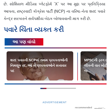
છે. સોશિયલ મીડિયા પ્લેટફોર્મ `X` પર આ મુદ્દા પર પ્રતિક્રિયા
આપતા, રાષ્ટ્રવાદી કૉંગ્રેસ પાર્ટી (NCP) ના વરિષ્ઠ નેતા શરદ પવારે
કેન્દ્ર સરકારને સર્વપક્ષીય બેઠક બોલાવવાની માગ કરી છે.
પવારે ચિંતા વ્યક્ત કરી
આ પણ વાંચો
શરદ પવારની NCPમાં તમામ પ્રવક્તાઓની
MPSCની ડ્રગ ઇન્સ્
નિમણૂક રદ, આ બે પ્રવક્તાઓને સત્તાવાર
લીકની વાત ખોટી
પદ
જ…
ADVERTISEMENT