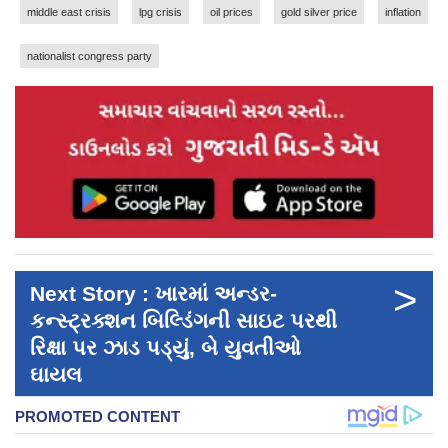
middle east crisis
lpg crisis
oil prices
gold silver price
inflation
nationalist congress party
>
Next Story : ખારમાં અન્ડર-
કન્સ્ટ્રક્શન બિલ્ડિંગની સાઇટ પરથી
રિક્ષા પર ઝાડ પડ્યું, બે યુવતીઓ
ઘાયલ