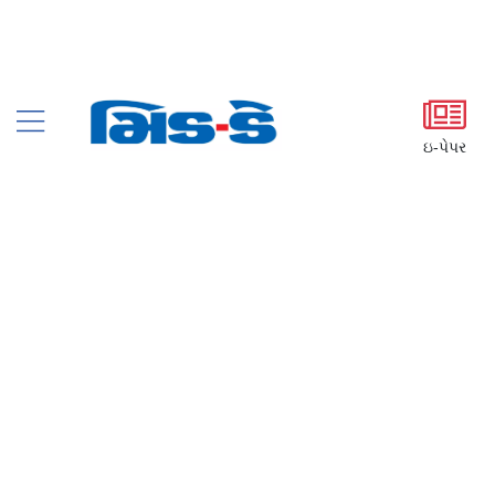
ઇ-પેપર