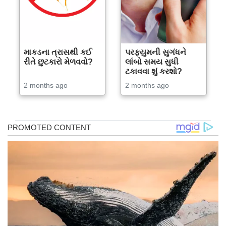
માકડના ત્રાસથી કઈ
પરફ્યુમની સુગંધને
રીતે છુટકારો મેળવવો?
લાંબો સમય સુધી
ટકાવવા શું કરશો?
2 months ago
2 months ago