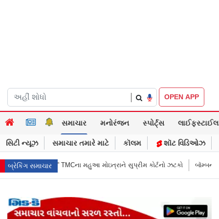
|
OPEN APP
સમાચાર
મનોરંજન
સ્પોર્ટ્સ
લાઈફસ્ટાઈલ
સિટી ન્યૂઝ
સમાચાર તમારે માટે
કૉલમ
શૉટ વિડિઓઝ
ત્રાને સુપ્રીમ કોર્ટનો ઝટકો
બૉમ્બની ધમકી બાદ મુંબઈમાં હાઈ ઍલર્ટ: શહેરની
બ્રેકિંગ સમાચાર