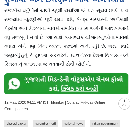
રાજકીય વર્તુળોમાં ચાલી રહેલી ચર્ચાઓ એ પણ સૂચવે છે કે, પાંચ
રાજ્યોમાં ચૂંટણીઓ પૂર્ણ થયા પછી, કેન્દ્ર સરકારની અપીલથી
પેટ્રોલ અને ડીઝલના ભાવમાં સંભવિત વધારા અંગેની આશંકાઓને
વધુ મજબૂતી મળી છે. આ સાથે, આવશ્યક ચીજવસ્તુઓના ભાવમાં
વધારા અંગે પણ ચિંતા વ્યક્ત કરવામાં આવી રહી છે. શરદ પવારે
જણાવ્યું હતું કે, હાલમાં, સરકારની પ્રાથમિકતા દેશમાં વિશ્વાસ અને
સ્થિરતાનું વાતાવરણ જાળવવાની હોવી જોઈએ.
12 May, 2026 04:11 PM IST | Mumbai | Gujarati Mid-day Online
ટોચ
Correspondent
sharad pawar
narendra modi
national news
indian government