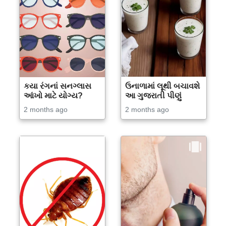
કયા રંગનાં સનગ્લાસ
ઉનાળામાં લૂથી બચાવશે
આંખો માટે યોગ્ય?
આ ગુજરાતી પીણું
2 months ago
2 months ago