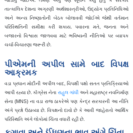
જોડાવું જોઈએ. તેમણે એવું પણ સૂચન કર્યું હતું કે સરકારે
તાત્કાલિક દેશના અગ્રણી અર્થશાસ્ત્રીઓ, ઉદ્યોગ પ્રતિનિધિઓ
અને અન્ય નિષ્ણાતોની બેઠક બોલાવવી જોઈએ જેથી વર્તમાન
પરિસ્થિતિની સમીક્ષા કરી શકાય. પવારના મતે, જનતા અને
બજારનો વિશ્વાસ જાળવવા માટે ભવિષ્યની નીતિઓ પર વ્યાપક
ચર્ચા-વિચારણા જરૂરી છે.
પીએમની અપીલ સામે બાદ વિપક્ષ
આક્રમક
વડા પ્રધાન મોદીની અપીલ બાદ, વિપક્ષી પક્ષો સતત પ્રતિક્રિયાઓ
આપી રહ્યા છે. કૉંગ્રેસ નેતા
રાહુલ ગાંધી
અને મહારાષ્ટ્ર નવનિર્માણ
સેના (MNS) ના વડા રાજ ઠાકરેએ પણ કેન્દ્ર સરકારની આ નીતિ
અંગે પ્રશ્નો ઉઠાવ્યા છે. વિપક્ષનો દાવો છે કે આવી જાહેરાતો આર્થિક
પરિસ્થિતિ અંગે લોકોમાં ચિંતા વધારી રહી છે.
ફુગાવા અને ઈંધણના ભાવ અંગે ચિંતા