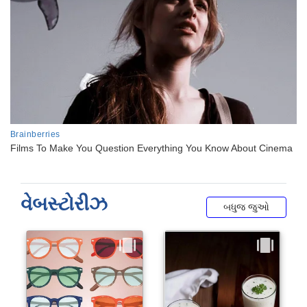
વેબસ્ટોરીઝ
બધુજ જુઓ