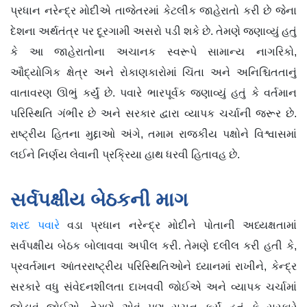
પ્રધાન નરેન્દ્ર મોદીએ તાજેતરમાં કેટલીક જાહેરાતો કરી છે જેના
દેશના અર્થતંત્ર પર દૂરગામી અસરો પડી શકે છે. તેમણે જણાવ્યું હતું
કે આ જાહેરાતોના અચાનક સ્વરૂપે સામાન્ય નાગરિકો,
ઔદ્યોગિક ક્ષેત્ર અને રોકાણકારોમાં ચિંતા અને અનિશ્ચિતતાનું
વાતાવરણ ઊભું કર્યું છે. પવારે ભારપૂર્વક જણાવ્યું હતું કે વર્તમાન
પરિસ્થિતિ ગંભીર છે અને સરકાર દ્વારા વ્યાપક ચર્ચાની જરૂર છે.
રાષ્ટ્રીય હિતના મુદ્દાઓ અંગે, તમામ રાજકીય પક્ષોને વિશ્વાસમાં
લઈને નિર્ણય લેવાની પ્રક્રિયા હાથ ધરવી હિતાવહ છે.
સર્વપક્ષીય બેઠકની માગ
શરદ પવારે
વડા પ્રધાન નરેન્દ્ર મોદીને પોતાની અધ્યક્ષતામાં
સર્વપક્ષીય બેઠક બોલાવવા અપીલ કરી. તેમણે દલીલ કરી હતી કે,
પ્રવર્તમાન આંતરરાષ્ટ્રીય પરિસ્થિતિઓને ધ્યાનમાં રાખીને, કેન્દ્ર
સરકારે વધુ સંવેદનશીલતા દાખવવી જોઈએ અને વ્યાપક ચર્ચામાં