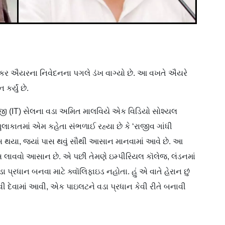
ંકર ઐયરના નિવેદનના પગલે ડંખ વાગ્યો છે. આ વખતે ઐયરે
કર્યું છે.
લૉજી (IT) સેલના વડા અમિત માલવિયે એક વિડિયો સોશ્યલ
ુલાકાતમાં એમ કહેતા સંભળાઈ રહ્યા છે કે ‘રાજીવ ગાંધી
સ થયા, જ્યાં પાસ થવું સૌથી આસાન માનવામાં આવે છે. આ
ટ ક્લાસ લાવવો આસાન છે. એ પછી તેમણે ઇમ્પીરિયલ કૉલેજ, લંડનમાં
 પ્રધાન બનવા માટે ક્વૉલિફાઇડ નહોતા. હું એ વાતે હેરાન છું
ાવી દેવામાં આવી, એક પાઇલટને વડા પ્રધાન કેવી રીતે બનાવી