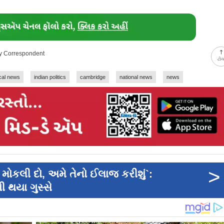
ay Correspondent
ટો
ical news
indian politics
cambridge
national news
news
>
ોકલી દો, અમે તેનો ઈલાજ કરીશું`:
થયા ગુસ્સે