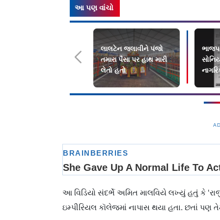
આ પણ વાંચો
લાલટેન જલાવીને પંજો
ભાજપન
તમારા પૈસા પર હાથ મારી
સોનિયા
લેતો હતો
નાગરિ
જ મતદ
A
આ વિડિયો સંદર્ભે અમિત માલવિયે લખ્યું હતું કે ‘રા
ઇમ્પીરિયલ કૉલેજમાં નાપાસ થયા હતા. છતાં પણ તેમ