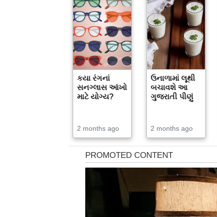
કયા રંગનાં
ઉનાળામાં લૂથી
સનગ્લાસ આંખો
બચાવશે આ
માટે યોગ્ય?
ગુજરાતી પીણું
2 months ago
2 months ago