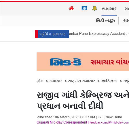
સમાચાર
મ
સિટી ન્યૂઝ
સમ
ીએ આત્મહત્યા કરી
Mumbai Pune Expressway Accident : એ... ધડામ! મિસિંગ લિ
બ્રેકિંગ સમાચાર
હોમ
>
સમાચાર
>
રાષ્ટ્રીય સમાચાર
>
આર્ટિકલ્સ
>
રાજ
રાજીવ ગાંધી કેમ્બ્રિજ અન
પ્રધાન બનાવી દીધી
Published : 06 March, 2025 08:27 AM | IST | New Delhi
Gujarati Mid-day Correspondent
| feedbackgmd@mid-day.co