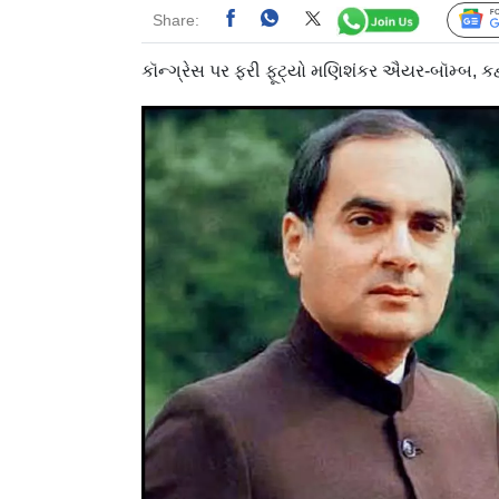
Share:
કૉન્ગ્રેસ પર ફરી ફૂટ્યો મણિશંકર ઐયર-બૉમ્બ, કહ્ય