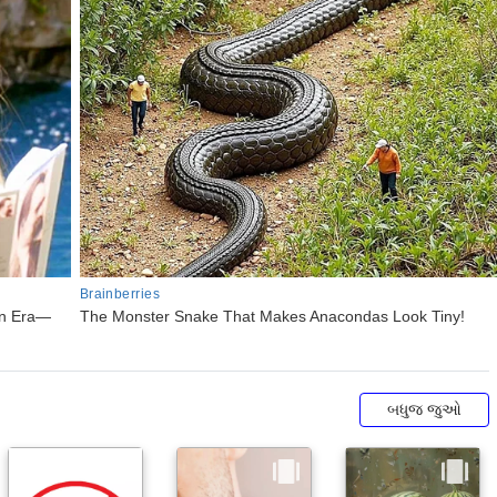
બધુજ જુઓ