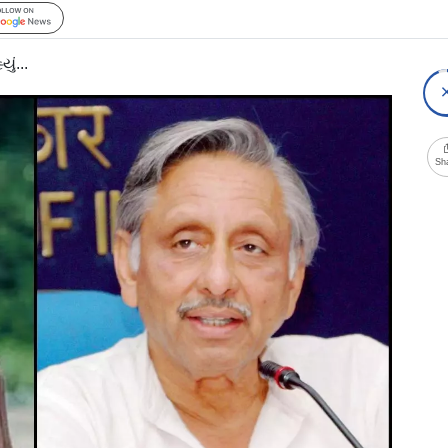
Follow Us
ું...
Sh