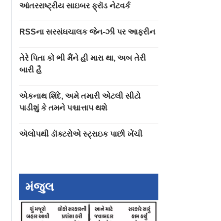
આંતરરાષ્ટ્રીય સાઇબર ફ્રૉડ નેટવર્ક
RSSના સરસંઘચાલક જેન-ઝી પર આફરીન
તેરે પિતા કો ભી મૈંને હી મારા થા, અબ તેરી
બારી હૈ
એકનાથ શિંદે, અમે તમારી એટલી સીટો
પાડીશું કે તમને પશ્ચાત્તાપ થશે
ઍલોપથી ડૉક્ટરોએ સ્ટ્રાઇક પાછી ખેંચી
મંજુલ