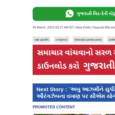
06 March, 2025 08:27 AM IST | New Delhi | Gujarati Mid-d
rajiv gandhi
congress
bharatiya janata party
polit
Next Story : `અબુ આઝમીને યુપી મ
ઔરંગઝેબના વખાણ પર સીએમ યોગી 