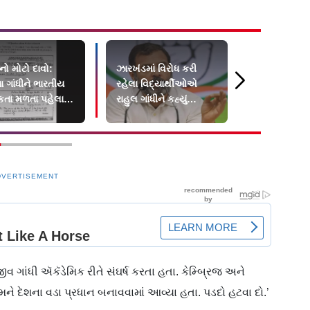
ો મોટો દાવો:
ઝારખંડમાં વિરોધ કરી
`ડબલ મીનિંગ
 ગાંધીને ભારતીય
રહેલા વિદ્યાર્થીઓએ
મામલે ધરપક
કતા મળતા પહેલા
રાહુલ ગાંધીને કહ્યું
ઉદયનિધિ સ્ટ
ાર યાદીમાં નામ
"હબીબી, કમ ટુ રાંચી"
મદ્રાસ HCમા
DVERTISEMENT
જીવ ગાંધી ઍકૅડેમિક રીતે સંઘર્ષ કરતા હતા. કેમ્બ્રિજ અને
ને દેશના વડા પ્રધાન બનાવવામાં આવ્યા હતા. પડદો હટવા દો.’