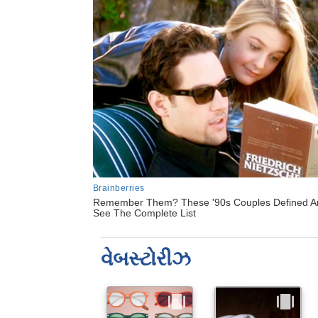
વેબસ્ટોરીઝ