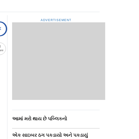
ADVERTISEMENT
are
આમાં મરો થાય છે પબ્લિકનો
એક સાઇબર ઠગ પકડાયો અને પકડાયું