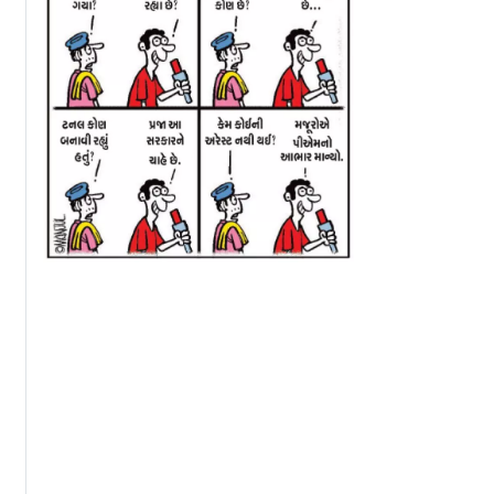
` ટિપ્પણી
મધ્ય પ્રદેશની દતિયા
પોતાના પહેલવહેલા
ડાયેલ
બેઠક પર BJP કૉન્ગ્રેસને
ઇલેક્શનમાં પ્રશાંત 
ાલિનને
હરાવવામાં ફરી નિષ્ફળ
બોલાવ્યો સપાટો
ંથી રાહત...