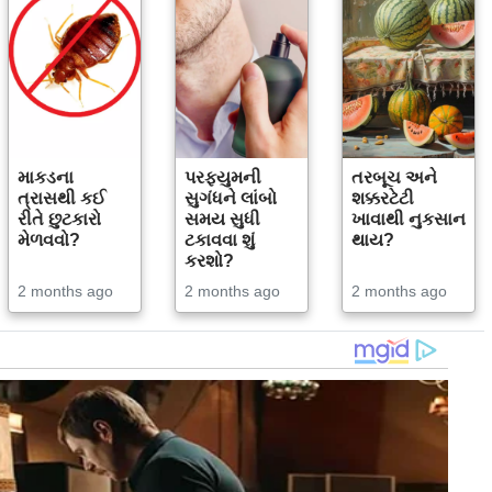
માકડના
પરફ્યુમની
તરબૂચ અને
ત્રાસથી કઈ
સુગંધને લાંબો
શક્કરટેટી
રીતે છુટકારો
સમય સુધી
ખાવાથી નુકસાન
મેળવવો?
ટકાવવા શું
થાય?
કરશો?
2 months ago
2 months ago
2 months ago