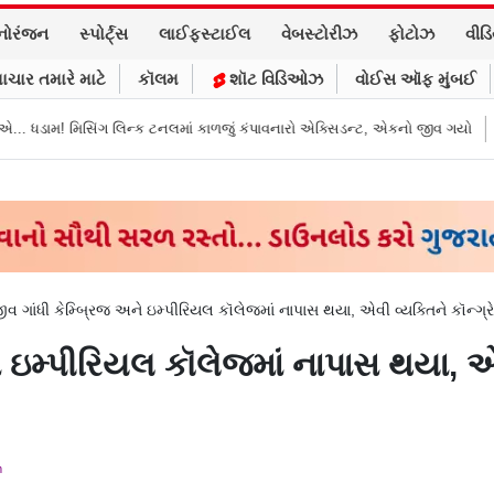
નોરંજન
સ્પોર્ટ્સ
લાઈફસ્ટાઈલ
વેબસ્ટોરીઝ
ફોટોઝ
વીડ
ાચાર તમારે માટે
કૉલમ
શૉટ વિડિઓઝ
વોઈસ ઑફ મુંબઈ
ન્ક ટનલમાં કાળજું કંપાવનારો એક્સિડન્ટ, એકનો જીવ ગયો
Gujarat News: મોરબીમ
ીવ ગાંધી કેમ્બ્રિજ અને ઇમ્પીરિયલ કૉલેજમાં નાપાસ થયા, એવી વ્યક્તિને કૉન્ગ્ર
ે ઇમ્પીરિયલ કૉલેજમાં નાપાસ થયા, એવી
m