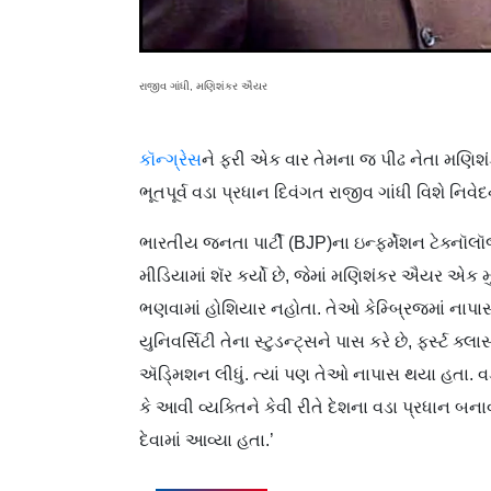
રાજીવ ગાંધી, મણિશંકર ઐયર
કૉન્ગ્રેસ
ને ફરી એક વાર તેમના જ પીઢ નેતા મણિશ
ભૂતપૂર્વ વડા પ્રધાન દિવંગત રાજીવ ગાંધી વિશે નિવેદન 
ભારતીય જનતા પાર્ટી (BJP)ના ઇન્ફર્મેશન ટેક્નૉ
મીડિયામાં શૅર કર્યો છે, જેમાં મણિશંકર ઐયર એક મ
ભણવામાં હોશિયાર નહોતા. તેઓ કેમ્બ્રિજમાં નાપા
યુનિવર્સિટી તેના સ્ટુડન્ટ્સને પાસ કરે છે, ફર્સ્
ઍડ્‍મિશન લીધું. ત્યાં પણ તેઓ નાપાસ થયા હતા. વડા
કે આવી વ્યક્તિને કેવી રીતે દેશના વડા પ્રધાન બન
દેવામાં આવ્યા હતા.’