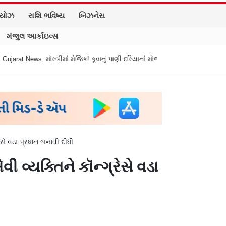
િયોઝ
રાશિ ભવિષ્ય
બિઝનેસ
મંજુલ આર્કાઇવ્સ
ાં મેજિક! કૂવાનું પાણી દરિયાનાં મોજાંની જેમ ઊછળવા લાગ્યું, શું કહે છે નિષ્ણાતો?
ેસે વડા પ્રધાન બનાવી દીધી
 વ્યક્તિને કૉન્ગ્રેસે વડા