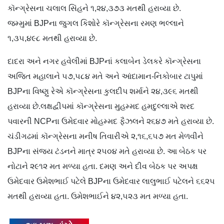
કૉન્ગ્રેસના ચલાલ સિંહને ૧,૨૪,૩૭૩ મતથી હરાવ્યા છે.
જમ્મુમાં BJPના જુગલ કિશોરે કૉન્ગ્રેસના રમણ ભલ્લાને
૧,૩૫,૪૯૮ મતથી હરાવ્યા છે.
દાદરા અને નગર હવેલીમાં BJPનાં કલાબેન ડેલકરે કૉન્ગ્રેસના
અજિત મહાલાને ૫૭,૫૮૪ મતે અને આંદામાન-નિકોબાર ટાપુમાં
BJPના વિષ્ણુ રેએ કૉન્ગ્રેસના કુલદીપ શર્માને ૨૪,૩૯૬ મતથી
હરાવ્યા છે.લક્ષદ્વીપમાં કૉન્ગ્રેસના મુહમ્મદ હમદુલ્લાએ શરદ
પવારની NCPના ઉમેદવાર મોહમ્મદ ફૈઝલને ૨૬૪૭ મતે હરાવ્યા છે.
ચંડીગઢમાં કૉન્ગ્રેસના મનીષ તિવારીએ ૨,૧૬,૬૫૭ મત મેળવીને
BJPના સંજય ટંડનને માત્ર ૨૫૦૪ મતે હરાવ્યા છે. આ બેઠક પર
નોટાને ૨૯૧૨ મત મળ્યા હતા. દમણ અને દીવ બેઠક પર અપક્ષ
ઉમેદવાર ઉમેશભાઈ પટેલે BJPના ઉમેદવાર લાલુભાઈ પટેલને ૬૬૨૫
મતથી હરાવ્યા હતા. ઉમેશભાઈને ૪૨,૫૨૩ મત મળ્યા હતા.