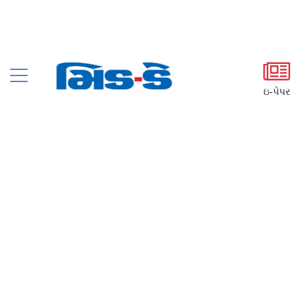
ઇ-પેપર