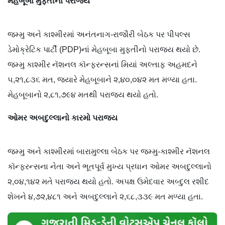
મેહબૂબા મુફ્તીનો પરાજય
જમ્મુ અને કાશ્મીરમાં અનંતનાગ-રાજૌરી બેઠક પર પીપલ્સ
ડેમોક્રેટિક પાર્ટી (PDP)નાં મેહબૂબા મુફ્તીનો પરાજય થયો છે.
જમ્મુ કાશ્મીર નૅશનલ કૉન્ફરન્સનાં મિયાં અલ્તાફ અહમદને
૫,૨૧,૮૩૬ મત, જ્યારે મેહબૂબાને ૨,૪૦,૦૪૨ મત મળ્યા હતા.
મેહબૂબાનો ૨,૮૧,૭૯૪ મતથી પરાજય થયો હતો.
ઓમર અબદુલ્લાનો કારમો પરાજય
જમ્મુ અને કાશ્મીરમાં બારામુલ્લા બેઠક પર જમ્મુ-કાશ્મીર નૅશનલ
કૉન્ફરન્સના નેતા અને ભૂતપૂર્વ મુખ્ય પ્રધાન ઓમર અબદુલ્લાનો
૨,૦૪,૧૪૨ મતે પરાજય થયો હતો. અપક્ષ ઉમેદવાર અબ્દુલ રશીદ
શેખને ૪,૭૨,૪૮૧ અને અબદુલ્લાને ૨,૬૮,૩૩૯ મત મળ્યા હતા.