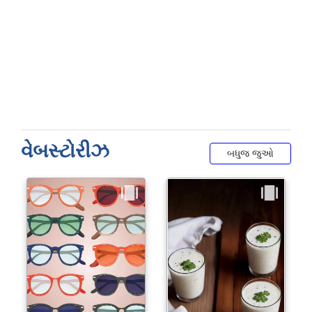
વેબસ્ટોરીઝ
બધુજ જુઓ