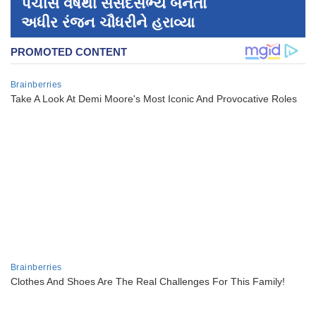
પચીસ વર્ષથી સંસદસભ્ય બનતા
અધીર રંજન ચૌધરીને હરાવ્યા