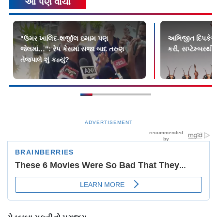
આ પણ વાંચો
"ઉમર ખાલિદ-શર્જીલ ઇમામ પણ
અભિજીત દિપકેએ 
જેલમાં…": રેપ કેસમાં સજા બાદ તરુણ
કરી, સપ્ટેમ્બરથી
તેજપાલે શું કહ્યું?
ADVERTISEMENT