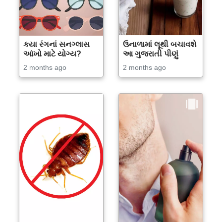
કયા રંગનાં સનગ્લાસ
ઉનાળામાં લૂથી બચાવશે
આંખો માટે યોગ્ય?
આ ગુજરાતી પીણું
2 months ago
2 months ago