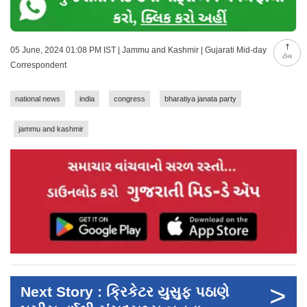
05 June, 2024 01:08 PM IST | Jammu and Kashmir | Gujarati Mid-day
ટોચ
Correspondent
national news
india
congress
bharatiya janata party
jammu and kashmir
>
Next Story : ક્રિકેટર યુસુફ પઠાણે