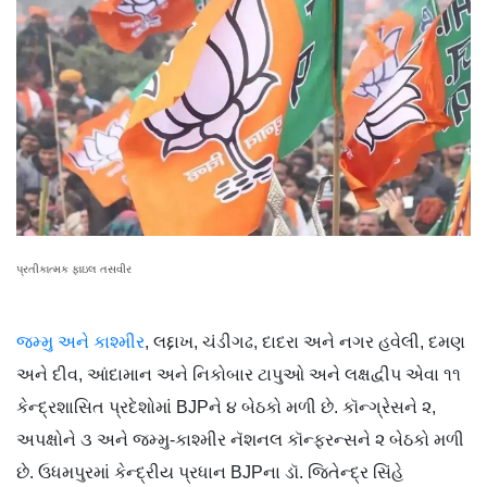
પ્રતીકાત્મક ફાઇલ તસવીર
જમ્મુ અને કાશ્મીર
, લદ્દાખ, ચંડીગઢ, દાદરા અને નગર હવેલી, દમણ
અને દીવ, આંદામાન અને નિકોબાર ટાપુઓ અને લક્ષદ્વીપ એવા ૧૧
કેન્દ્રશાસિત પ્રદેશોમાં BJPને ૪ બેઠકો મળી છે. કૉન્ગ્રેસને ૨,
અપક્ષોને ૩ અને જમ્મુ-કાશ્મીર નૅશનલ કૉન્ફરન્સને ૨ બેઠકો મળી
છે. ઉધમપુરમાં કેન્દ્રીય પ્રધાન BJPના ડૉ. જિતેન્દ્ર સિંહે