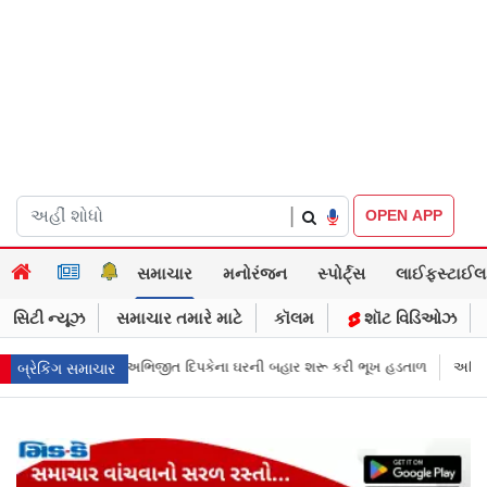
|
OPEN APP
સમાચાર
મનોરંજન
સ્પોર્ટ્સ
લાઈફસ્ટાઈલ
સિટી ન્યૂઝ
સમાચાર તમારે માટે
કૉલમ
શૉટ વિડિઓઝ
રની બહાર શરૂ કરી ભૂખ હડતાળ
અભિજીત દિપકેએ CJPની નવી નીતિ જાહેર કરી, સ
બ્રેકિંગ સમાચાર