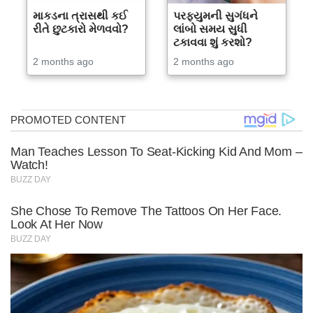
માકડના ત્રાસથી કઈ
પરફ્યુમની સુગંધને
રીતે છુટકારો મેળવવો?
લાંબો સમય સુધી
ટકાવવા શું કરશો?
2 months ago
2 months ago