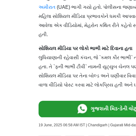
અમીરાત
(UAE) ભાગી ગયો હતો. પોલીસના જણાવ્યા
મહિલા સોશિયલ મીડિયા પ્રભાવકોને ધમકી આપવાન
આવેલા એક વીડિયોમાં, મેહરોન કથિત રીતે કહેતો 
હતી.
સોશિયલ મીડિયા પર લોકો ભાભી માટે દિવાના હતા
લુધિયાણાની રહેવાસી કંચન, જે `કમલ કૌર ભાભી` 
હતા. તે `ફની ભાભી ટીવી` નામની યુટ્યુબ ચેનલ પણ
સોશિયલ મીડિયા પર તેના બોલ્ડ અને ઘણીવાર વિવાદ
વાળા વીડિયો પોસ્ટ કરવા માટે લોકપ્રિય હતી અન
19 June, 2025 06:58 AM IST | Chandigarh | Gujarati Mid-d