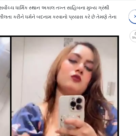
્વોચ્ચ ધાર્મિક સ્થાન અકાલ તખ્ત સાહિબના મુખ્ય ગ્રંથી
શ્લીલતા કરીને ધર્મને બદનામ કરવાનો પ્રયાસ કરે છે તેમણે તેના
Sh