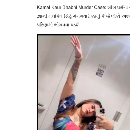
Kamal Kaur Bhabhi Murder Case: શીખ ધર્મના સર
જ્ઞાની મલકિત સિંહે મંગળવારે કહ્યું કે જે લોકો અ
પરિણામો ભોગવવા પડશે.