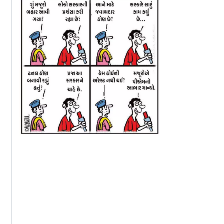
િયા હેડ
સરકાર ધ્રુવ રાઠીના
હવે ફાયરિંગ કેસની
િવાસ પર
વીડિયો ખસેડવા પર 15
રદ કરાવવા HC પહોં
ીના AI
દિવસમાં લે નિર્ણય- દિલ્હી
ખાન સર, સમ્રાટ
 ઍક્શન
HCનો આદેશ
સરકારને નોટિસ