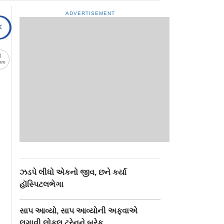
ADVERTISEMENT
are
ઝડપે લીધો એકનો જીવ, છને કર્યા
હૉસ્પિટલભેગા
સાપ આવ્યો, સાપ આવ્યોની અફવાએ
લગાવી લોકલ ટ્રેનને બ્રેક