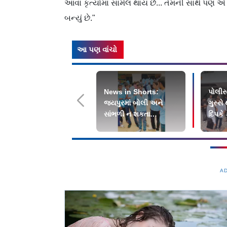
આવા કૃત્યોમાં સામેલ થાય છે... તેમની સાથે પણ એ જ
બન્યું છે."
આ પણ વાંચો
News in Shorts:
પોલીસ
જયપુરમાં બોલી અને
ગુસ્સ
સાંભળી ન શકતા
દિપકે 
સ્ટુડન્ટ્સનું આંદોલન
મને ક
A