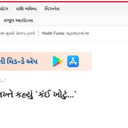
િયોઝ
રાશિ ભવિષ્ય
બિઝનેસ
મંજુલ આર્કાઇવ્સ
ડોનલ્ડ ટ્રમ્પે
Health Funda: મહારાષ્ટ્રમાં શાળાની બહાર જંક ફૂડ બૅન! બાળકોના સ
...`
કહ્યું `કંઈ ખોટું...`