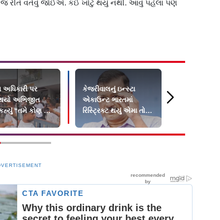
 રીતે વર્તવું જોઈએ. કંઈ ખોટું થયું નથી. આવું પહેલા પણ
 અધિકારી પર
કેજરીવાલનું ઇન્સ્ટા
Metaના ઇન્ડ
ે થયો અભિજીત
એકાઉન્ટ ભારતમાં
અરુણ શ્રીન
કહ્યું “તમે કોણ છો
રિસ્ટ્રિક્ટ થયું એમા તો
FIR, PM મોદ
હેવાવાળા…”
PM મોદીને સંભળાવ્યું
વીડિયો બાદ
DVERTISEMENT