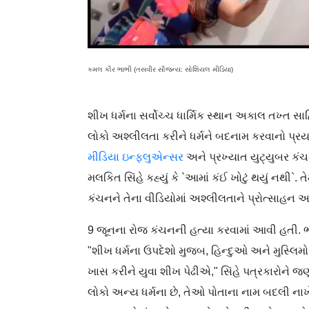
કમલ કૌર ભાભી (તસવીર સૌજન્ય: સોશિયલ મીડિયા)
શીખ ધર્મના સર્વોચ્ચ ધાર્મિક સ્થાન અકાલ તખ્ત સાહિ
લોકો અશ્લીલતા કરીને ધર્મને બદનામ કરવાનો પ્રય
મીડિયા ઇન્ફ્લુએન્સર
અને પ્રખ્યાત યુટ્યુબર કંચન
મલકિત સિંહે કહ્યું કે `આમાં કંઈ ખોટું થયું નથી`.
કંચનને તેના વીડિયોમાં અશ્લીલતાને પ્રોત્સાહ
9 જૂનના રોજ કંચનની હત્યા કરવામાં આવી હતી. ભટ
"શીખ ધર્મના ઉપદેશો મુજબ, હિન્દુઓ અને મુસ્
ખાસ કરીને યુવા શીખ પેઢીએ," સિંહે પત્રકારોને જણાવ્ય
લોકો અન્ય ધર્મના છે, તેઓ પોતાના નામ બદલી ના