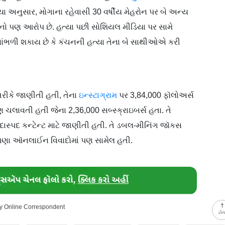
 અનુસાર, મોગાના રહેવાસી 30 વર્ષીય મેહરોન પર બે અન્ય
ો પણ આરોપ છે. હત્યા પછી સોશિયલ મીડિયા પર સામે
સાંભળી શકાય છે કે કંચનની હત્યા તેના બે સાથીઓએ કરી
તરીકે જાણીતી હતી, તેના
ઇન્સ્ટાગ્રામ
પર 3,84,000 ફૉલોઅર્સ
 ચલાવતી હતી જેના 2,36,000 સબ્સ્ક્રાઇબર્સ હતા. તે
ાસ્પદ કન્ટેન્ટ માટે જાણીતી હતી. તે ડબલ-મીનિંગ જૉકસ
ે ઘણા ઑનલાઈન વિવાદોમાં પણ સામેલ હતી.
ay Online Correspondent
ટો