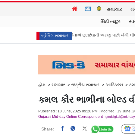
સમાચાર
મ
સિટી ન્યૂઝ
સમ
ના મુખ્ય પ્રધાન વિજયની પત્ની સંગીતાએ છૂટાછેડાની અરજી પાછી ખેંચી લીધી, કેસ બ
બ્રેકિંગ સમાચાર
હોમ
>
સમાચાર
>
રાષ્ટ્રીય સમાચાર
>
આર્ટિકલ્સ
>
કમલ
કમલ કૌર ભાભીના બોલ્ડ વીડ
Published : 18 June, 2025 09:20 PM | Modified : 19 June, 
Gujarati Mid-day Online Correspondent
| gmddigital@mid-da
Share: