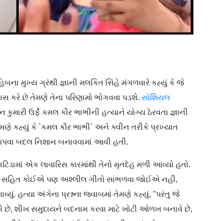
બના મુખ્ય ગ્રંથી જ્ઞાની મલકિત સિંહે મંગળવારે કહ્યું કે જે
ાસ કરે છે તેમણે તેના પરિણામો ભોગવવા પડશે.
સોશિયલ
 કુમારી ઉર્ફે કમલ કૌર ભાભીની હત્યાને યોગ્ય ઠેરવતા જ્ઞાની
 તેમણે કહ્યું કે `કમલ કૌર ભાભી` અને ક્વીન તરીકે પ્રખ્યાત
ન આપવા બદલ નિશાન બનાવવામાં આવી હતી.
િંડામાં એક લાવારિસ કારમાંથી તેનો મૃતદેહ મળી આવ્યો હતો.
લિમો સહિત કોઈએ પણ અશ્લીલ ગીતો સાંભળવા જોઈએ નહીં,
ું. હત્યા અંગેના પ્રશ્નના જવાબમાં તેમણે કહ્યું, "પરંતુ જે
ખે છે, શીખ સમુદાયને બદનામ કરવા માટે ખોટી ઓળખ બનાવે છે,