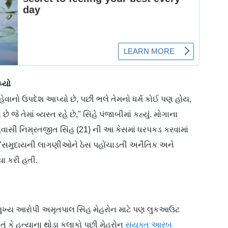
્યો
ેવાનો ઉપદેશ આપ્યો છે, પછી ભલે તેમનો ધર્મ કોઈ પણ હોય,
 જે તેમાં વ્યસ્ત રહે છે," સિંહે પંજાબીમાં કહ્યું. મોગાના
વાસી નિમ્રતજીત સિંહ (21) ની આ કેસમાં ધરપકડ કરવામાં
 "સમુદાયની લાગણીઓને ઠેસ પહોંચાડતી અનૈતિક અને
ા કરી હતી.
ને મુખ્ય આરોપી અમૃતપાલ સિંહ મેહરોન માટે પણ લુકઆઉટ
તું કે હત્યાના થોડા કલાકો પછી મેહરોન
સંયુક્ત આરબ