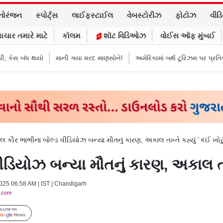
નોરંજન
સ્પોર્ટ્સ
લાઈફસ્ટાઈલ
વેબસ્ટોરીઝ
ફોટોઝ
વીડ
ાચાર તમારે માટે
કૉલમ
શૉટ વિડિઓઝ
વોઈસ ઑફ મુંબઈ
ંધ થયો
માની ગયા મરદ માણસોને!
અમેરિકામાં બર્થ ટૂરિઝમ પર પ્રતિબંધ મૂક્યો 
 કૌર ભાભીના બોલ્ડ વીડિયોઝ બન્યા મૌતનું કારણ, અકાલ તખ્તે કહ્યું `કંઈ ખોટું
િયોઝ બન્યા મૌતનું કારણ, અકાલ તખ્તે 
2025 06:58 AM | IST | Chandigarh
y.com
Follow Us