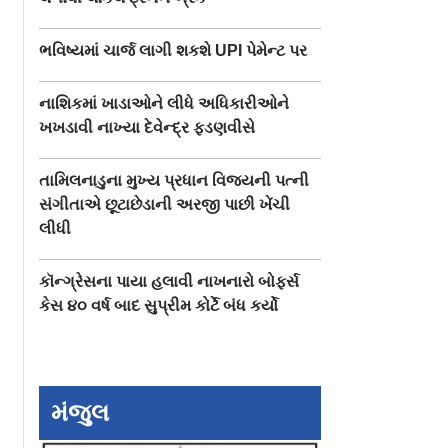
ભવિષ્યમાં ચાર્જ લાગી શકશે UPI પેમેન્ટ પર
નાશિકમાં ખાડાઓને લીધે અધિકારીઓને
ખખડાવી નાખ્યા દેવેન્દ્ર ફડણવીસે
તામિલનાડુના મુખ્ય પ્રધાન વિજયની પત્ની
સંગીતાએ છૂટાછેડાની અરજી પાછી ખેંચી
લીધી
કૉન્ગ્રેસના પાયા હલાવી નાખનારો બોફર્સ
કેસ ૪૦ વર્ષ બાદ સુપ્રીમ કોર્ટે બંધ કર્યો
મંજુલ