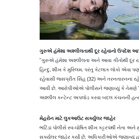
ગુરુએ હંમેશા અશ્લીલતાથી દૂર રહેવાનો ઉપદેશ આપ
"ગુરુએ હંમેશા અશ્લીલતા અને આવા ગીતોથી દૂર રહ
હિન્દુ, શીખ કે મુસ્લિમ. પરંતુ કેટલાક લોકો એવા પણ છે
રહેવાસી જસપ્રીત સિંહ (32) અને તરનતારનના રહે
આવી છે. આરોપીઓએ પોલીસને જણાવ્યું કે તેમણે
અશ્લીલ કન્ટેન્ટ અપલોડ કરવા બદલ કંચનની હત્ય
મેહરોન માટે લુકઆઉટ સર્ક્યુલર જાહેર
ભટિંડા પોલીસે સ્વ-ઘોષિત શીખ કટ્ટરપંથી નેતા અ
સર્ક્યુલર જાહેર કર્યો છે. અધિકારીઓએ જણાવ્યું હ