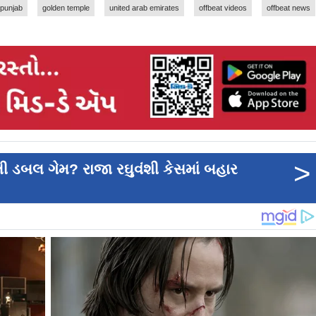
punjab
golden temple
united arab emirates
offbeat videos
offbeat news
>
તી ડબલ ગેમ? રાજા રઘુવંશી કેસમાં બહાર