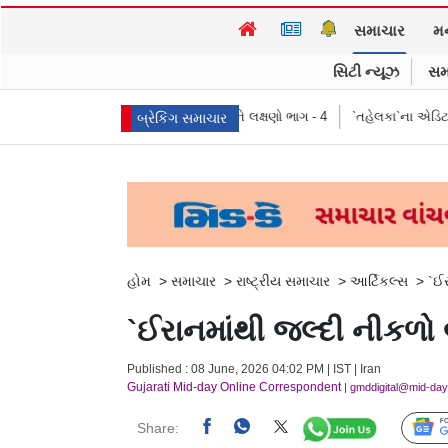
સમાચાર
મ
સિટી ન્યૂઝ
સમ
્થ, પ્રતીકો, પ્રભાવ, અને લક્ષણો ભાગ - 4
`તહેલકા`ના એડિટર તરુણ તેજપાલ દોષિત
બ્રેકિંગ સમાચાર
હોમ
>
સમાચાર
>
રાષ્ટ્રીય સમાચાર
>
આર્ટિકલ્સ
>
`ઈર
`ઈરાનમાંથી જલ્દી નીકળો બ
Published : 08 June, 2026 04:02 PM | IST | Iran
Gujarati Mid-day Online Correspondent
| gmddigital@mid-da
Share: