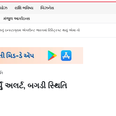
િયોઝ
રાશિ ભવિષ્ય
બિઝનેસ
મંજુલ આર્કાઇવ્સ
ાઉન્ટ ભારતમાં રિસ્ટ્રિક્ટ થયું એમા તો પીએમ મોદીને સંભળાવ્યું
Zepto, BookMySh
તિ
ું અલર્ટ, બગડી સ્થિતિ