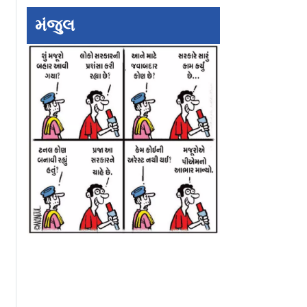
મંજુલ
્લુ પણ ઈરાન
ટાઇગર હિલથી ઓપરેશન
`100 દિવસથી વધુ 
જહાજોએ
સિંદૂર સુધી: કારગિલે શું
અને હજી પણ...` ઈ
આપવી પડશે
નિર્માણ કર્યું
ઇઝરાયલના તાજેતર
ટ્રમ્પ
હુમલા પર ભારત...