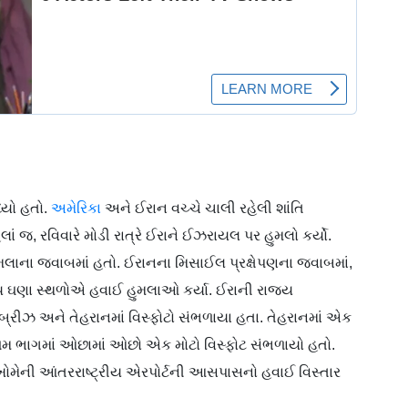
્યો હતો.
અમેરિકા
અને ઈરાન વચ્ચે ચાલી રહેલી શાંતિ
ાં જ, રવિવારે મોડી રાત્રે ઈરાને ઈઝરાયલ પર હુમલો કર્યો.
ાના જવાબમાં હતો. ઈરાનના મિસાઈલ પ્રક્ષેપણના જવાબમાં,
ય ઘણા સ્થળોએ હવાઈ હુમલાઓ કર્યા. ઈરાની રાજ્ય
રીઝ અને તેહરાનમાં વિસ્ફોટો સંભળાયા હતા. તેહરાનમાં એક
્ચિમ ભાગમાં ઓછામાં ઓછો એક મોટો વિસ્ફોટ સંભળાયો હતો.
મેની આંતરરાષ્ટ્રીય એરપોર્ટની આસપાસનો હવાઈ વિસ્તાર