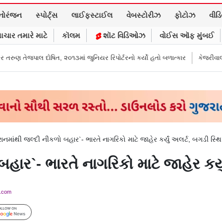
નોરંજન
સ્પોર્ટ્સ
લાઈફસ્ટાઈલ
વેબસ્ટોરીઝ
ફોટોઝ
વીડ
ાચાર તમારે માટે
કૉલમ
શૉટ વિડિઓઝ
વોઈસ ઑફ મુંબઈ
, ૨૦૧૩માં જુનિયર રિપોર્ટરનો કર્યો હતો બળાત્કાર
કેજરીવાલનું ઇન્સ્ટાગ્રામ એક
ાનમાંથી જલ્દી નીકળો બહાર`- ભારતે નાગરિકો માટે જાહેર કર્યું અલર્ટ, બગડી સ્થિ
હાર`- ભારતે નાગરિકો માટે જાહેર કર્ય
y.com
Follow Us