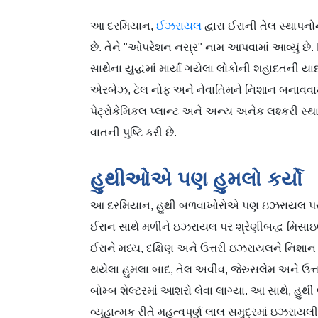
આ દરમિયાન,
ઈઝરાયલ
દ્વારા ઈરાની તેલ સ્થાપ
છે. તેને "ઓપરેશન નસ્ર" નામ આપવામાં આવ્યું છ
સાથેના યુદ્ધમાં માર્યા ગયેલા લોકોની શહાદતની 
એરબેઝ, ટેલ નોફ અને નેવાતિમને નિશાન બનાવવામ
પેટ્રોકેમિકલ પ્લાન્ટ અને અન્ય અનેક લશ્કરી સ
વાતની પુષ્ટિ કરી છે.
હુથીઓએ પણ હુમલો કર્યો
આ દરમિયાન, હુથી બળવાખોરોએ પણ ઇઝરાયલ પર હ
ઈરાન સાથે મળીને ઇઝરાયલ પર શ્રેણીબદ્ધ મિસાઇલ 
ઈરાને મધ્ય, દક્ષિણ અને ઉત્તરી ઇઝરાયલને નિશા
થયેલા હુમલા બાદ, તેલ અવીવ, જેરુસલેમ અને ઉત્
બોમ્બ શેલ્ટરમાં આશરો લેવા લાગ્યા. આ સાથે, હુથી
વ્યૂહાત્મક રીતે મહત્વપૂર્ણ લાલ સમુદ્રમાં ઇઝરાય