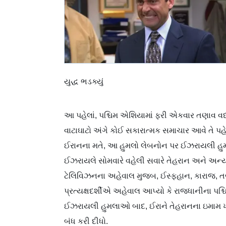
યુદ્ધ ભડક્યું
આ પહેલાં, પશ્ચિમ એશિયામાં ફરી એકવાર તણાવ વધ
વાટાઘાટો અંગે કોઈ સકારાત્મક સમાચાર આવે તે પહેલ
ઈરાનના મતે, આ હુમલો લેબનોન પર ઈઝરાયલી હુમલ
ઈઝરાયલે સોમવારે વહેલી સવારે તેહરાન અને અન્
ટેલિવિઝનના અહેવાલ મુજબ, ઈસ્ફહાન, કારાજ, તબ્
પ્રત્યક્ષદર્શીએ અહેવાલ આપ્યો કે રાજધાનીના પશ
ઈઝરાયલી હુમલાઓ બાદ, ઈરાને તેહરાનના ઇમામ ખો
બંધ કરી દીધો.