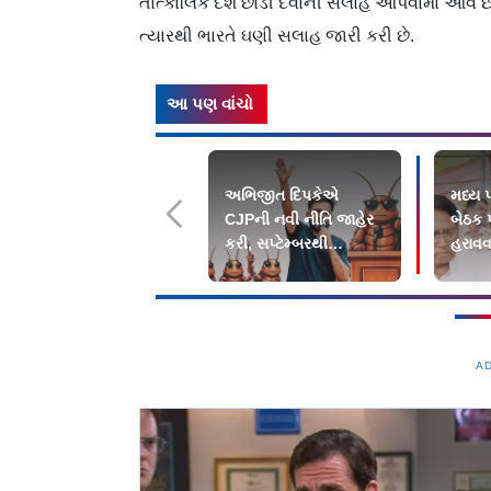
તાત્કાલિક દેશ છોડી દેવાની સલાહ આપવામાં આવે છે
ત્યારથી ભારતે ઘણી સલાહ જારી કરી છે.
આ પણ વાંચો
અભિજીત દિપકેએ
મધ્ય પ
CJPની નવી નીતિ જાહેર
બેઠક 
કરી, સપ્ટેમ્બરથી
હરાવવા
દેશભારમાં થશે શરૂ
A