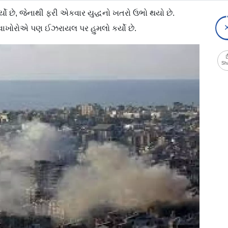
 છે, જેનાથી ફરી એકવાર યુદ્ધનો ખતરો ઉભો થયો છે.
વાખોરોએ પણ ઈઝરાયલ પર હુમલો કર્યો છે.
Sh