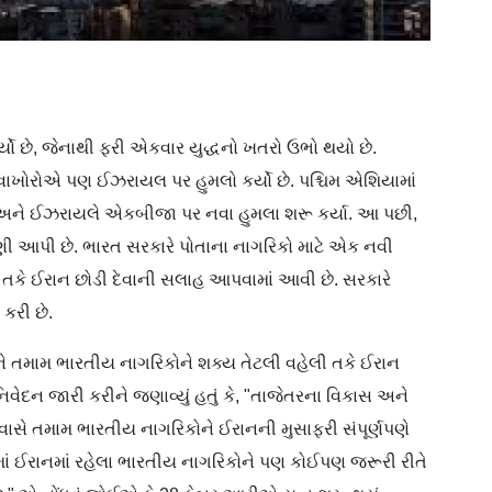
 છે, જેનાથી ફરી એકવાર યુદ્ધનો ખતરો ઉભો થયો છે.
વાખોરોએ પણ ઈઝરાયલ પર હુમલો કર્યો છે. પશ્ચિમ એશિયામાં
રાન અને ઈઝરાયલે એકબીજા પર નવા હુમલા શરૂ કર્યા. આ પછી,
ણી આપી છે. ભારત સરકારે પોતાના નાગરિકો માટે એક નવી
ી તકે ઈરાન છોડી દેવાની સલાહ આપવામાં આવી છે. સરકારે
કરી છે.
ે તમામ ભારતીય નાગરિકોને શક્ય તેટલી વહેલી તકે ઈરાન
 નિવેદન જારી કરીને જણાવ્યું હતું કે, "તાજેતરના વિકાસ અને
ૂતાવાસે તમામ ભારતીય નાગરિકોને ઈરાનની મુસાફરી સંપૂર્ણપણે
ાલમાં ઈરાનમાં રહેલા ભારતીય નાગરિકોને પણ કોઈપણ જરૂરી રીતે