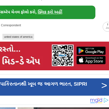
ne Correspondent
ટો
united states of america
>
લે પાકિસ્તાનથી ખૂબ જ આગળ ભારત, SIPRI