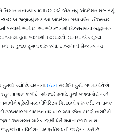
નોને નિશાન બનાવ્યા બાદ IRGC એ એક નવું ઓપરેશન શરૂ કર્યું
ે. IRGC એ જણાવ્યું છે કે આ ઓપરેશન ગયા વર્ષના ઈઝરાયલ
યાદમાં કરવામાં આવે છે. આ ઓપરેશનમાં ઈઝરાયલના વ્યૂહાત્મક
ાં આવ્યા હતા. બદલામાં, ઇઝરાયલે ઇરાનમાં એક મુખ્ય
્થાપનો પર હવાઈ હુમલા શરૂ કર્યા. ઇઝરાયલી સૈન્યએ આ
ુમલો કર્યો છે. યમનના
ઈરાન
સમર્થિત હુથી બળવાખોરોએ
હુમલા શરૂ કર્યા છે. સોમવારે સવારે, હુથી બળવાખોરો અને
ન બનાવીને શ્રેણીબદ્ધ બેલિસ્ટિક મિસાઇલો શરૂ કરી. અચાનક
તરી ઇઝરાયલમાં સાયરન વાગવા લાગ્યા, જેના કારણે નાગરિકો
 જૂથે ઇઝરાયલને ચારે બાજુથી ઘેરી લેવાના ઇરાદા સાથે
લી જહાજોના નેવિગેશન પર પ્રતિબંધની જાહેરાત કરી છે.