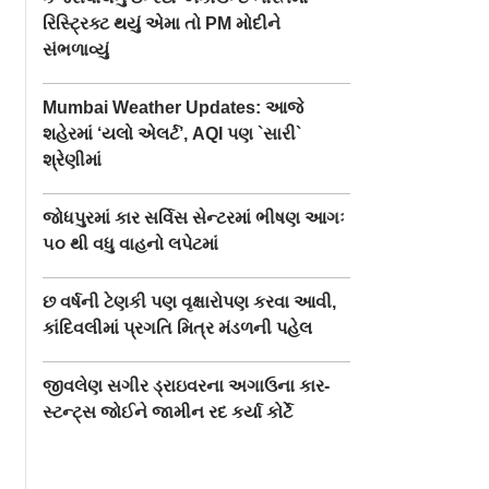
રિસ્ટ્રિક્ટ થયું એમા તો PM મોદીને
સંભળાવ્યું
Mumbai Weather Updates: આજે
શહેરમાં ‘યલો એલર્ટ’, AQI પણ `સારી`
શ્રેણીમાં
જોધપુરમાં કાર સર્વિસ સેન્ટરમાં ભીષણ આગઃ
૫૦ થી વધુ વાહનો લપેટમાં
છ વર્ષની ટેણકી પણ વૃક્ષારોપણ કરવા આવી,
કાંદિવલીમાં પ્રગતિ મિત્ર મંડળની પહેલ
જીવલેણ સગીર ડ્રાઇવરના અગાઉના કાર-
સ્ટન્ટ‍્સ જોઈને જામીન રદ કર્યા કોર્ટે