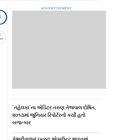
ADVERTISEMENT
are
`તહેલકા`ના એડિટર તરુણ તેજપાલ દોષિત,
૨૦૧૩માં જુનિયર રિપોર્ટરનો કર્યો હતો
બળાત્કાર
કેજરીવાલનું ઇન્સ્ટા એકાઉન્ટ ભારતમાં