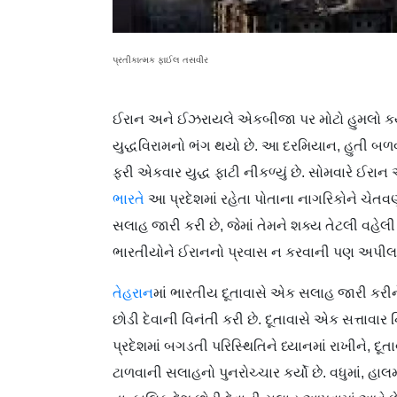
પ્રતીકાત્મક ફાઈલ તસવીર
ઈરાન અને ઈઝરાયલે એકબીજા પર મોટો હુમલો કર્યો
યુદ્ધવિરામનો ભંગ થયો છે. આ દરમિયાન, હુતી બળ
ફરી એકવાર યુદ્ધ ફાટી નીકળ્યું છે. સોમવારે ઈ
ભારતે
આ પ્રદેશમાં રહેતા પોતાના નાગરિકોને ચેતવ
સલાહ જારી કરી છે, જેમાં તેમને શક્ય તેટલી વહેલ
ભારતીયોને ઈરાનનો પ્રવાસ ન કરવાની પણ અપીલ 
તેહરાન
માં ભારતીય દૂતાવાસે એક સલાહ જારી કરીન
છોડી દેવાની વિનંતી કરી છે. દૂતાવાસે એક સત્તાવાર
પ્રદેશમાં બગડતી પરિસ્થિતિને ધ્યાનમાં રાખીને, દ
ટાળવાની સલાહનો પુનરોચ્ચાર કર્યો છે. વધુમાં, હ