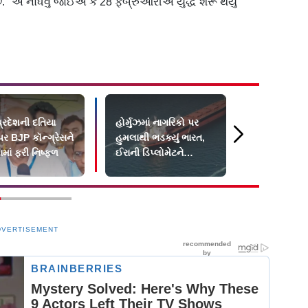
." એ નોંધવું જોઈએ કે 28 ફેબ્રુઆરીએ યુદ્ધ શરૂ થયું
્રદેશની દતિયા
હોર્મુઝમાં નાગરિકો પર
"હોર્મુઝ ખુલ
પર BJP કૉન્ગ્રેસને
હુમલાથી ભડક્યું ભારત,
માટે બંધ, 
માં ફરી નિષ્ફળ
ઈરાની ડિપ્લોમેટને
અમેરિકાને 
બોલાવ્યા
20 ટકા ફી": 
DVERTISEMENT