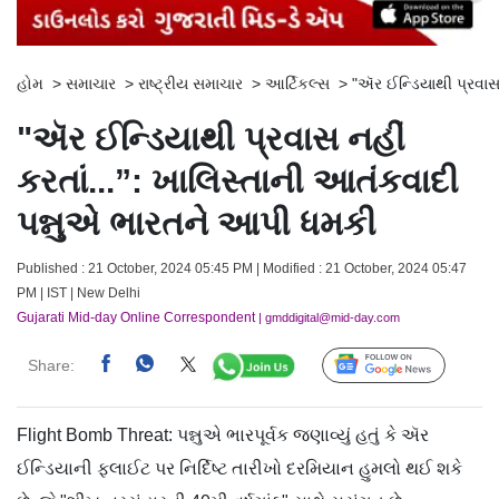
હોમ
>
સમાચાર
>
રાષ્ટ્રીય સમાચાર
>
આર્ટિકલ્સ
>
"ઍર ઈન્ડિયાથી પ્રવાસ
"ઍર ઈન્ડિયાથી પ્રવાસ નહીં
કરતાં...”: ખાલિસ્તાની આતંકવાદી
પન્નુએ ભારતને આપી ધમકી
Published : 21 October, 2024 05:45 PM | Modified : 21 October, 2024 05:47
PM | IST | New Delhi
Gujarati Mid-day Online Correspondent
| gmddigital@mid-day.com
Share:
Follow Us
Flight Bomb Threat: પન્નુએ ભારપૂર્વક જણાવ્યું હતું કે ઍર
ઈન્ડિયાની ફ્લાઈટ પર નિર્દિષ્ટ તારીખો દરમિયાન હુમલો થઈ શકે