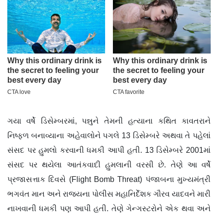
ગયા વર્ષે ડિસેમ્બરમાં, પન્નુને તેમની હત્યાના કથિત કાવતરાને
નિષ્ફળ બનાવ્યાના અહેવાલોને પગલે 13 ડિસેમ્બરે અથવા તે પહેલાં
સંસદ પર હુમલો કરવાની ધમકી આપી હતી. 13 ડિસેમ્બરે 2001માં
સંસદ પર થયેલા આતંકવાદી હુમલાની વરસી છે. તેણે આ વર્ષે
પ્રજાસત્તાક દિવસે (Flight Bomb Threat) પંજાબના મુખ્યમંત્રી
ભગવંત માન અને રાજ્યના પોલીસ મહાનિર્દેશક ગૌરવ યાદવને મારી
નાખવાની ધમકી પણ આપી હતી. તેણે ગેન્ગસ્ટરોને એક થવા અને