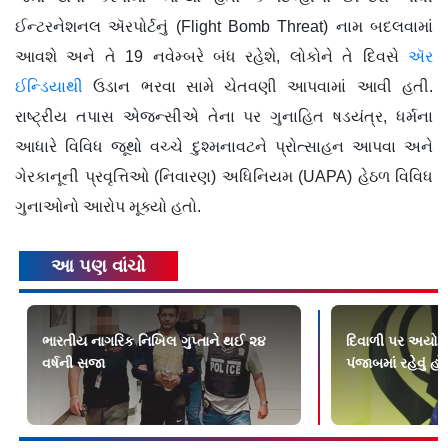
ઈન્ટરનેશનલ ઍરપોર્ટનું (Flight Bomb Threat) નામ બદલવામાં
આવશે અને તે 19 નવેમ્બરે બંધ રહેશે, લોકોને તે દિવસે
ઍર
ઈન્ડિયાથી
ઉડાન ભરવા સામે ચેતવણી આપવામાં આવી હતી.
રાષ્ટ્રીય તપાસ એજન્સીએ તેના પર ગુનાહિત ષડયંત્ર, ધર્મના
આધારે વિવિધ જૂથો વચ્ચે દુશ્મનાવટને પ્રોત્સાહન આપવા અને
ગેરકાનૂની પ્રવૃત્તિઓ (નિવારણ) અધિનિયમ (UAPA) હેઠળ વિવિધ
ગુનાઓનો આરોપ મૂક્યો હતો.
આ પણ વાંચો
ભારતીય નાગરિક નિખિલ ગુપ્તાને થઈ ૨૪
દિવાળી પર અયોધ્ય
વર્ષની સજા
પંજાબમાં રહેવું 