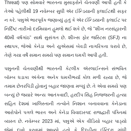
Threat) પણ સોમવારે ભારતના મુસાફરોને ચેતવણી આપી હતી કે
તેઓ પહેલીથી 19 નવેમ્બર સુધી ઍર ઈન્ડિયાની ફ્લાઈટથી સફર
ન કરે. પન્નુએ ભારપૂર્વક જણાવ્યું હતું કે ઍર ઈન્ડિયાની ફ્લાઈટ પર
નિર્દિષ્ટ તારીખો દરમિયાન હુમલો થઈ શકે છે, જે "શીખ નરસંહારની
40મી વર્ષગાંઠ" સાથે સુસંગત છે. શીખ્સ ફોર જસ્ટિસ (SFJ) ના
સ્થાપક, જેઓ કેનેડા અને યુએસમાં બેવડી નાગરિકતા ધરાવે છે,
તેણે ગયા વર્ષે સમાન સમયે પણ સમાન ધમકી આપી હતી.
પન્નુનની ચેતવણીથી ભારતની કેટલીક ઍરલાઈન્સને સંભવિત
બૉમ્બ ધડાકા અંગેના અનેક ધમકીભર્યા કોલ મળી રહ્યા છે, જે
તમામ છેતરપિંડી હોવાનું બહાર જાણવા મળ્યું છે. તે એવા સમયે પણ
બન્યું છે જ્યારે અન્ય આતંકવાદી, હરદીપ સિંહ નિજ્જરની હત્યા
સહિત દેશમાં ખાલિસ્તાની તત્વોને નિશાન બનાવવાના કેનેડાના
આરોપોને પગલે ભારત અને કેનેડા વિવાદાસ્પદ રાજદ્વારી પંક્તિમાં
વ્યસ્ત છે. નવેમ્બર 2023 માં, પન્નુએ એક વીડિયો બહાર પાડ્યો
જેમાં દાવો કરવામાં આવ્યો હતો કે દિલ્હીના ઈન્દિરા ગાંધી