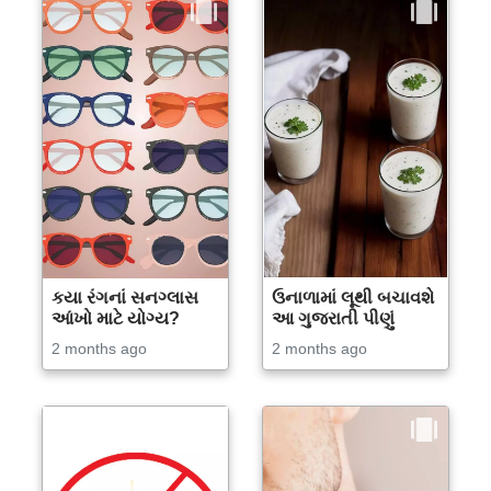
કયા રંગનાં સનગ્લાસ
ઉનાળામાં લૂથી બચાવશે
આંખો માટે યોગ્ય?
આ ગુજરાતી પીણું
2 months ago
2 months ago