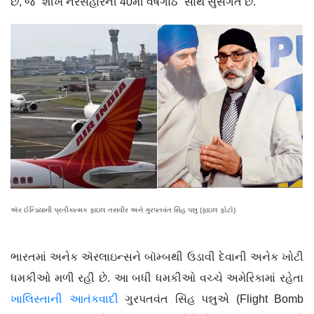
છે, જે "શીખ નરસંહારની 40મી વર્ષગાંઠ" સાથે સુસંગત છે.
ઍર ઈન્ડિયાની પ્રતીકાત્મક ફાઇલ તસવીર અને ગુરપતવંત સિંહ પન્નુ (ફાઇલ ફોટો)
ભારતમાં અનેક ઍરલાઇન્સને બૉમ્બથી ઉડાવી દેવાની અનેક ખોટી
ધમકીઓ મળી રહી છે. આ બધી ધમકીઓ વચ્ચે અમેરિકામાં રહેતા
ખાલિસ્તાની આતંકવાદી
ગુરપતવંત સિંહ પન્નુએ (Flight Bomb