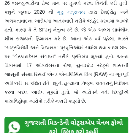
26 જાન્યુઆરીના રોજ માન પર હુમલો કરવા વિનંતી કરી હતી.
પન્નુને જુલાઇ 2020 થી
ગૃહ મંત્રાલય
દ્વારા દેશદ્રોહ અને
અલગતાવાદના આરોપમાં આતંકવાદી તરીકે જાહેર કરવામાં આવ્યો
હતો, કારણ કે તે SFJનું નેતૃત્વ કરે છે, જે એક અલગ સાર્વભૌમ
શીખ રાજ્યની હિમાયત કરે છે. આના એક વર્ષ પહેલા, ભારતે
"રાષ્ટ્રવિરોધી અને વિધ્વંસક" પ્રવૃત્તિઓમાં સામેલ થવા બદલ SFJ
પર "ગેરકાયદેસર સંગઠન" તરીકે પ્રતિબંધ મૂક્યો હતો. અન્ય
વિકાસમાં, 17 ઑક્ટોબરના રોજ, યુનાઇટેડ સ્ટેટ્સે ભારતની
જાસૂસી સંસ્થા રિસર્ચ એન્ડ એનાલિસિસ વિંગ (RAW) ના ભૂતપૂર્વ
અધિકારી પર કથિત રીતે પન્નુની હત્યાના નિષ્ફળ કાવતરાનું નિર્દેશન
કરવા બદલ આરોપ મૂક્યો હતો, જે આરોપને નવી દિલ્હીએ
પાયાવિહોણા આરોપો તરીકે નકારી કાઢ્યો છે.