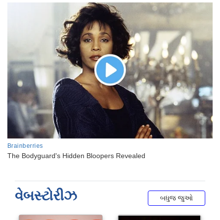
વેબસ્ટોરીઝ
બધુજ જુઓ