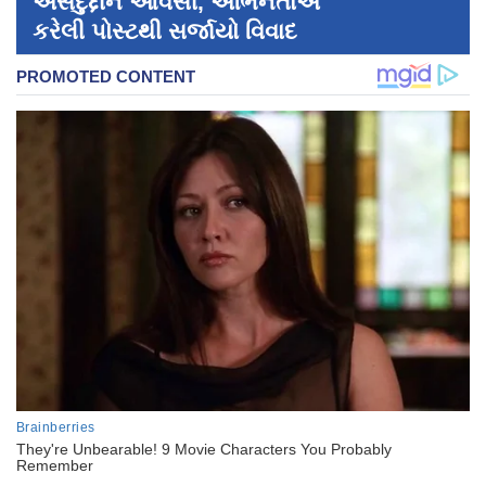
અસદુદ્દીન ઓવૈસી, અભિનેતાએ
કરેલી પોસ્ટથી સર્જાયો વિવાદ