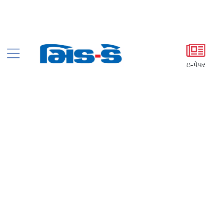
ઇ-પેપર