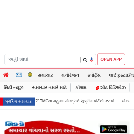
|
OPEN APP
સમાચાર
મનોરંજન
સ્પોર્ટ્સ
લાઈફસ્ટાઈલ
સિટી ન્યૂઝ
સમાચાર તમારે માટે
કૉલમ
શૉટ વિડિઓઝ
્રાને સુપ્રીમ કોર્ટનો ઝટકો
બૉમ્બની ધમકી બાદ મુંબઈમાં હાઈ ઍલર્ટ: શહેરની 
બ્રેકિંગ સમાચાર