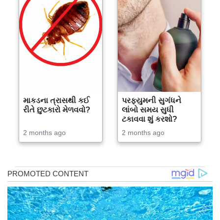
માકડના ત્રાસથી કઈ
પરફ્યુમની સુગંધને
રીતે છુટકારો મેળવવો?
લાંબો સમય સુધી
ટકાવવા શું કરશો?
2 months ago
2 months ago