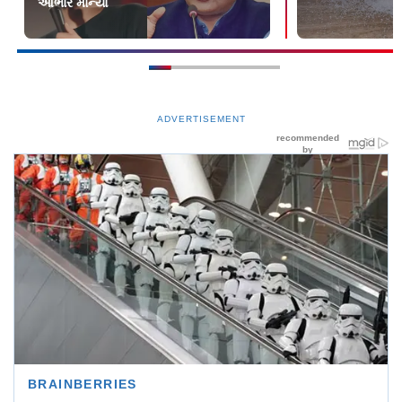
આભાર માન્યો
ADVERTISEMENT