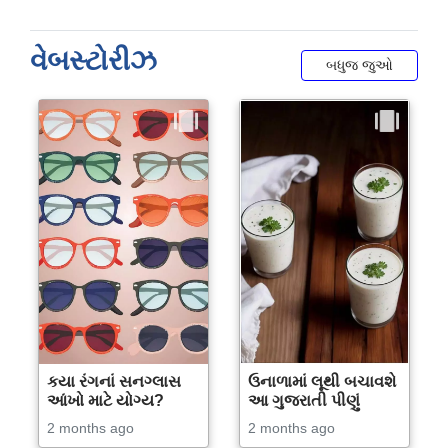
વેબસ્ટોરીઝ
બધુજ જુઓ
કયા રંગનાં સનગ્લાસ
ઉનાળામાં લૂથી બચાવશે
આંખો માટે યોગ્ય?
આ ગુજરાતી પીણું
2 months ago
2 months ago