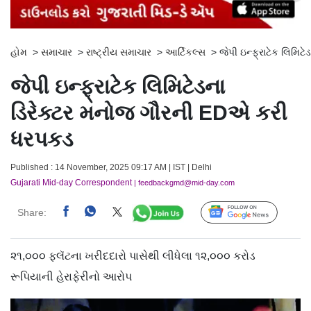
હોમ
>
સમાચાર
>
રાષ્ટ્રીય સમાચાર
>
આર્ટિકલ્સ
>
જેપી ઇન્ફ્રાટેક લિમિ
જેપી ઇન્ફ્રાટેક લિમિટેડના
ડિરેક્ટર મનોજ ગૌરની EDએ કરી
ધરપકડ
Published : 14 November, 2025 09:17 AM | IST | Delhi
Gujarati Mid-day Correspondent
| feedbackgmd@mid-day.com
Share:
Follow Us
૨૧,૦૦૦ ફ્લૅટના ખરીદદારો પાસેથી લીધેલા ૧૨,૦૦૦ કરોડ
રૂપિયાની હેરાફેરીનો આરોપ