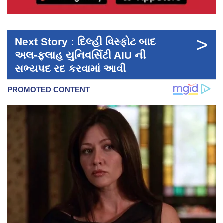
>
Next Story : દિલ્હી વિસ્ફોટ બાદ
અલ-ફલાહ યુનિવર્સિટી AIU ની
સભ્યપદ રદ કરવામાં આવી