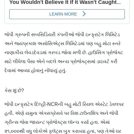
જેપી ગ્રુપની સબસિડિયરી કંપનીઓ જેપી ઇન્ફ્રાટેક લિમિટેડ
અને જયપ્રકાશ અસોસિએટ્સ લિમિટેડમાં પણ બહુ મોટા સ્તરે
નાણાકીય લેવડદેવડમાં ગરબડ જોવા મળી છે. હાઉસિંગ પ્રોજેક્ટ
માટે લીધેલા પૈસા એને બદલે અન્ય પ્રોજેક્ટ્સમાં ડાઇવર્ટ કરી
દેવામાં આવ્યા હોવાનું નોંધાયું હતું.
કેસ શું છે?
જેપી ઇન્ફ્રાટેક દિલ્હી-NCRની બહુ મોટી રિયલ એસ્ટેટ ડેવલપર
હતી. એણે યમુના એક્સપ્રેસવે પર વિશ ટાઉનશિપ અને જેપી
ગ્રીન્સ જેવા જાયન્ટ પ્રોજેક્ટ્સ લૉન્ચ કર્યા હતા. એમાં
૨૧,૦૦૦થી વધુ લોકોએ ફ્લૅટ્સ બુક કરાવ્યા હતા, પણ તેઓ ઘર