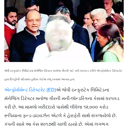
જેપી ઇન્ફ્રાટેક લિમિટેડના મૅનેજિંગ ડિરેક્ટર મનોજ ગૌરની ગઈ કાલે ધરપકડ કરીને એન્ફોર્સમેન્ટ ડિરેક્ટરેટ
દ્વારા દિલ્હીની પટિયાલા હાઉસ કોર્ટમાં રજૂ કરવામાં આવ્યા હતા.
એન્ફોર્સમેન્ટ ડિરેક્ટરેટ (ED)
એ જેપી ઇન્ફ્રાટેક લિમિટેડના
મૅનેજિંગ ડિરેક્ટર મનોજ ગૌરની મની-લૉન્ડરિંગના કેસમાં ધરપકડ
કરી છે. આ મામલો ખરીદદારો પાસેથી લીધેલા ૧૨,૦૦૦ કરોડ
રૂપિયાના ફન્ડ-ડાઇવર્ઝન એટલે કે હેરાફેરી સાથે સંકળાયેલો છે.
કંપની સામે આ કેસ ૨૦૧૭થી ચાલી રહ્યો છે. એમાં લગભગ