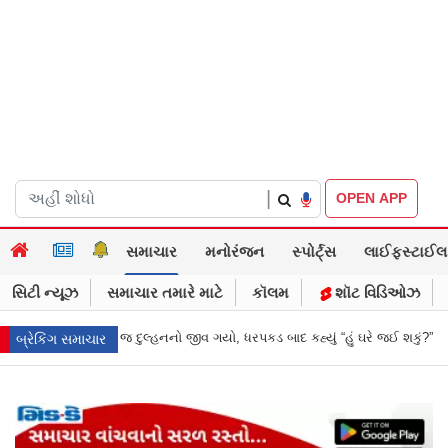
|
OPEN APP
સમાચાર
મનોરંજન
સ્પોર્ટ્સ
લાઈફસ્ટાઈલ
સિટી ન્યૂઝ
સમાચાર તમારે માટે
કૉલમ
શૉટ વિડિઓઝ
ડ બાદ કહ્યું “હું ઘરે જઈ શકું?”
‘હું બાબા બાગેશ્વર નથી...’: IIT દિલ્હીમાં વિદ્
બ્રેકિંગ સમાચાર