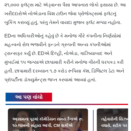
૨૧,૦૦૦ ફ્લૅટ્સ માટે ઍડ્વાન્સ પૈસા આપનારા લોકો ફસાયા છે. આ
ખરીદદારોએ નોએડાના વિશ ટાઉન જેવા પ્રોજેક્ટ્સમાં ફ્લૅટનું
બુકિંગ કરાવ્યું હતું, પરંતુ તેમને વાયદા મુજબ ફ્લૅટ મળ્યા નહોતા.
EDના અધિકારીઓનું કહેવું છે કે મનોજ ગૌરે કંપનીના નિર્ણયોમાં
મહત્ત્વનો રોલ ભજવીને ફન્ડને ગ્રુપની અન્ય કંપનીઓમાં
ટ્રાન્સફર કર્યું છે. EDએ દિલ્હી, નોએડા, ગાઝિયાબાદ અને
મુંબઈમાં ૧૫ જગ્યાએ છાપામારી કરીને મનોજ ગૌરની ધરપકડ કરી
હતી. છાપામારી દરમ્યાન ૧.૭ કરોડ રૂપિયા કૅશ, ડિજિટલ ડેટા અને
પ્રૉપર્ટીના ડૉક્યુમેન્ટ્સ જપ્ત કરવામાં આવ્યાં હતાં.
આ પણ વાંચો
આસામના પૂરમાં કૉમેડિયન સમય રૈનાએ રૂ.
તહેવારોની સિઝન 
૧૦ લાખની સહાય આપી, CM શર્માએ
વધારો, સ્ટૉક પર 