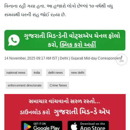
વિનાના રહી ગયા હતા. આ હજારો લોકો છેલ્લાં ૧૦ વર્ષથી વધુ
સમયથી ઘરની રાહ જોઈ રહ્યા છે.
14 November, 2025 09:17 AM IST | Delhi | Gujarati Mid-day Correspondent
ટોચ
national news
india
delhi news
new delhi
enforcement directorate
Crime News