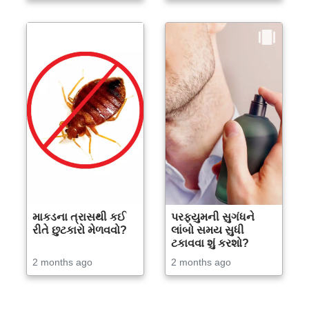
માકડના ત્રાસથી કઈ
પરફ્યુમની સુગંધને
રીતે છુટકારો મેળવવો?
લાંબો સમય સુધી
ટકાવવા શું કરશો?
2 months ago
2 months ago