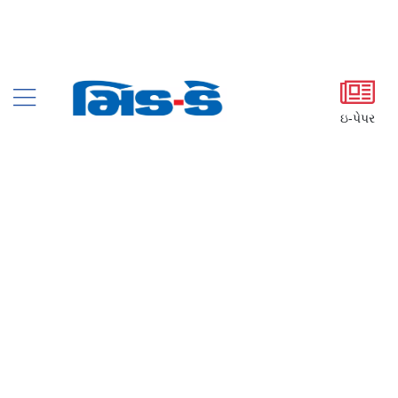
ઇ-પેપર