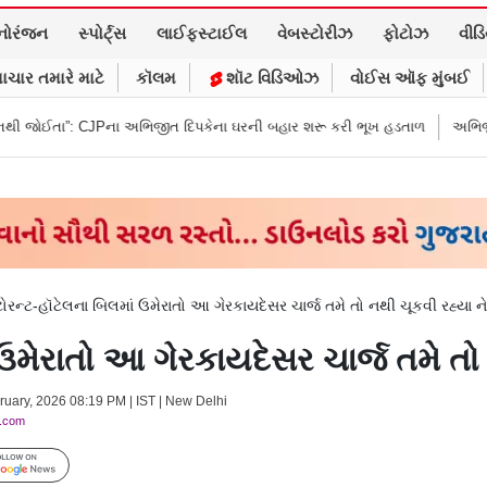
નોરંજન
સ્પોર્ટ્સ
લાઈફસ્ટાઈલ
વેબસ્ટોરીઝ
ફોટોઝ
વીડ
ાચાર તમારે માટે
કૉલમ
શૉટ વિડિઓઝ
વોઈસ ઑફ મુંબઈ
Pના અભિજીત દિપકેના ઘરની બહાર શરૂ કરી ભૂખ હડતાળ
અભિજીત દિપકેએ CJPની 
્ટોરન્ટ-હૉટેલના બિલમાં ઉમેરાતો આ ગેરકાયદેસર ચાર્જ તમે તો નથી ચૂકવી રહ્યા ન
ં ઉમેરાતો આ ગેરકાયદેસર ચાર્જ તમે તો
ruary, 2026 08:19 PM | IST | New Delhi
y.com
Follow Us