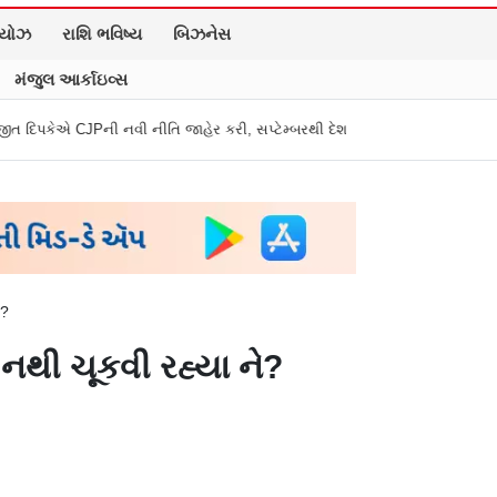
િયોઝ
રાશિ ભવિષ્ય
બિઝનેસ
મંજુલ આર્કાઇવ્સ
નવી નીતિ જાહેર કરી, સપ્ટેમ્બરથી દેશભારમાં થશે શરૂ
તુકારામ મુંઢે On Fire
ે?
 નથી ચૂકવી રહ્યા ને?