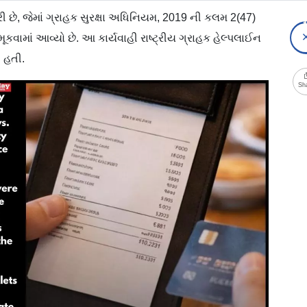
રી છે, જેમાં ગ્રાહક સુરક્ષા અધિનિયમ, 2019 ની કલમ 2(47)
કવામાં આવ્યો છે. આ કાર્યવાહી રાષ્ટ્રીય ગ્રાહક હેલ્પલાઈન
 હતી.
Sh