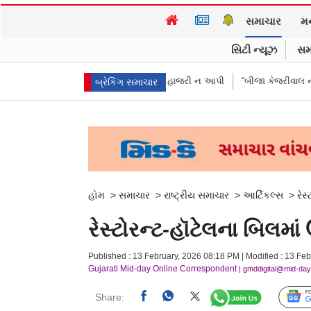
સમાચાર
મ
સિટી ન્યૂઝ
સમ
ીકરીઓએ પૈસા મોકલાવ્યા પણ હાજરી ન આપી
“બીજા કેજરીવાલ નથી જોઈતા”: CJ
બ્રેકિંગ સમાચાર
હોમ
>
સમાચાર
>
રાષ્ટ્રીય સમાચાર
>
આર્ટિકલ્સ
>
રેસ
રેસ્ટોરન્ટ-હૉટેલના બિલમા
Published : 13 February, 2026 08:18 PM | Modified : 13 Feb
Gujarati Mid-day Online Correspondent
| gmddigital@mid-da
Share: