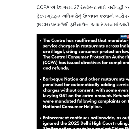
CCPA એ દેશભરમાં 27 રેસ્ટોરન્ટ સામે કાર્યવાહી ક
હેઠળ ગ્રાહક અધિકારોનું ઉલ્લંઘન કરવાનો આરોપ મૂ
(NCH) પર મળેલી ફરિયાદોના આધારે કરવામાં આવી