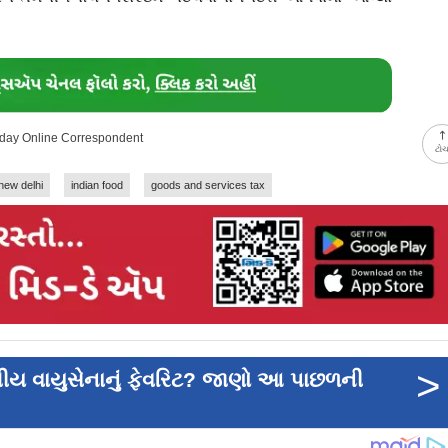
d-day Online Correspondent
ટો
new delhi
indian food
goods and services tax
>
તીય વાયુસેનાનું ફેવરિટ? જાણો આ પાછળની