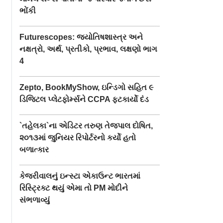
ભોંકી
Futurescopes: જ્યોતિષશાસ્ત્ર અને
નક્ષત્રો, અર્થ, પ્રતીકો, પ્રભાવ, લક્ષણો ભાગ
4
Zepto, BookMyShow, ઇન્ડિગો સહિત ૯
ડિજિટલ પ્લેટફોર્મ્સને CCPA ફટકાર્યો દંડ
`તહેલકા`ના એડિટર તરુણ તેજપાલ દોષિત,
૨૦૧૩માં જુનિયર રિપોર્ટરનો કર્યો હતો
બળાત્કાર
કેજરીવાલનું ઇન્સ્ટા એકાઉન્ટ ભારતમાં
રિસ્ટ્રિક્ટ થયું એમા તો PM મોદીને
સંભળાવ્યું
પકેએ
ઓમર અબ્દુલ્લાના ડિવૉર્સ
વિદ્યાર્થીઓ પરના
નીતિ જાહેર
મંજૂર, 17 વર્ષથી રહેતાં
બળપ્રયોગ સામેની