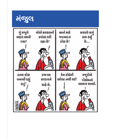
બરથી
હતાં અલગ
અરજી દિલ્હી હાઈ કો
શે શરૂ
તાત્કાલિક સાંભળી
મંજુલ