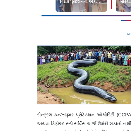
વિરોધ પ્રદર્શનની એક
મોરચો
યુવતીના આરોપો
પહોંચ
A
સેન્ટ્રલ કન્ઝ્યુમર પ્રોટેક્શન ઓથોરિટી (CCPA
અથવા ડિફોલ્ટ રૂપે સર્વિસ ચાર્જ ઉમેરી શકાતો ન