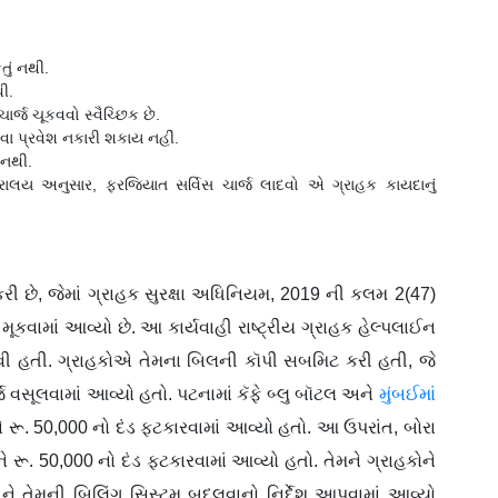
તું નથી.
ી.
ર્જ ચૂકવવો સ્વૈચ્છિક છે.
વા પ્રવેશ નકારી શકાય નહીં.
 નથી.
રાલય અનુસાર, ફરજિયાત સર્વિસ ચાર્જ લાદવો એ ગ્રાહક કાયદાનું
કરી છે, જેમાં ગ્રાહક સુરક્ષા અધિનિયમ, 2019 ની કલમ 2(47)
કવામાં આવ્યો છે. આ કાર્યવાહી રાષ્ટ્રીય ગ્રાહક હેલ્પલાઈન
વી હતી. ગ્રાહકોએ તેમના બિલની કૉપી સબમિટ કરી હતી, જે
્જ વસૂલવામાં આવ્યો હતો. પટનામાં કૅફે બ્લુ બૉટલ અને
મુંબઈમાં
ને રૂ. 50,000 નો દંડ ફટકારવામાં આવ્યો હતો. આ ઉપરાંત, બોરા
 રૂ. 50,000 નો દંડ ફટકારવામાં આવ્યો હતો. તેમને ગ્રાહકોને
ે તેમની બિલિંગ સિસ્ટમ બદલવાનો નિર્દેશ આપવામાં આવ્યો