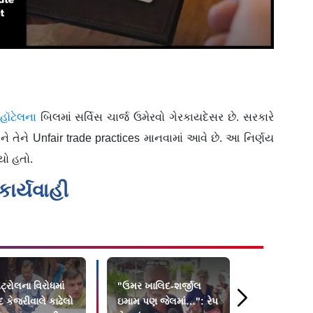
 હૉટેલના
બિલમાં સર્વિસ ચાર્જ ઉમેરવો ગેરકાયદેસર છે. સરકારે
અને તેને Unfair trade practices માનવામાં આવે છે. આ નિર્ણય
યો હતો.
ર્યવાહી
ટ્રોલના વિરોધમાં
"ઉમર ખાલિદ-શર્જીલ
અભિજીત દિ
 કેજરીવાલે કાઢેલો
ઇમામ પણ જેલમાં…": રેપ
CJPની નવી 