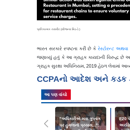
પ્રતિકાત્મક તસવીર (સૌજન્ય મિડ-ડે )
ભારત સરકારે સ્પષ્ટતા કરી છે કે
રેસ્ટોરન્ટ અથવા
જણાવ્યું હતું કે આ ગ્રાહક કાયદાની વિરુદ્ધ છે 
ગ્રાહક સુરક્ષા અધિનિયમ, 2019 હેઠળ લેવામાં આવ્
CCPAનો આદેશ અને કડક કા
આ પણ વાંચો
"અધિકારીએ મારા ગુપ્તાંગ
E20 પે
પર હુમલાનો પ્રયાસ...":
અરવિંદ