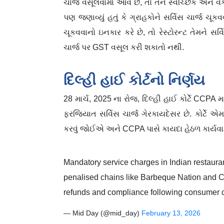
ચાર્જ વસૂલવામાં આવે છે, તો તેને સ્વૈચ્છિક અન
પણ જણાવ્યું હતું કે ગ્રાહકોને સર્વિસ ચાર્જ ચૂ
ચૂકવવાનો ઇનકાર કરે છે, તો રેસ્ટોરન્ટ તેમને સ
ચાર્જ પર GST વસૂલ કરી શકાતો નથી.
દિલ્હી હાઈ કોર્ટનો નિર્ણય
28 માર્ચ, 2025 ના રોજ, દિલ્હી હાઈ કોર્ટે CCPA માર્ગદ
ફરજિયાત સર્વિસ ચાર્જ ગેરકાયદેસર છે. કોર્ટે એમ
કરવું જોઈએ અને CCPA પાસે કાયદા હેઠળ કાર્યવાહ
Mandatory service charges in Indian restaura
penalised chains like Barbeque Nation and Ch
refunds and compliance following consumer 
— Mid Day (@mid_day)
February 13, 2026