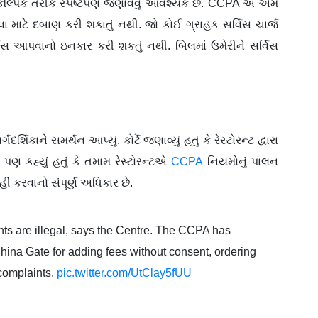
ે વૈકલ્પિક તરીકે સ્પષ્ટપણે જણાવવું આવશ્યક છે. CCPA એ એમ
કવવા માટે દબાણ કરી શકાતું નથી. જો કોઈ ગ્રાહક સર્વિસ ચાર્જ
ર્વિસ આપવાનો ઇનકાર કરી શકતું નથી. બિલમાં ઉમેરીને સર્વિસ
ર્શિકાને સમર્થન આપ્યું. કોર્ટે જણાવ્યું હતું કે રેસ્ટોરન્ટ દ્વારા
 પણ કહ્યું હતું કે તમામ રેસ્ટોરન્ટએ
CCPA
નિયમોનું પાલન
ી કરવાનો સંપૂર્ણ અધિકાર છે.
nts are illegal, says the Centre. The CCPA has
ina Gate for adding fees without consent, ordering
complaints.
pic.twitter.com/UtClay5fUU