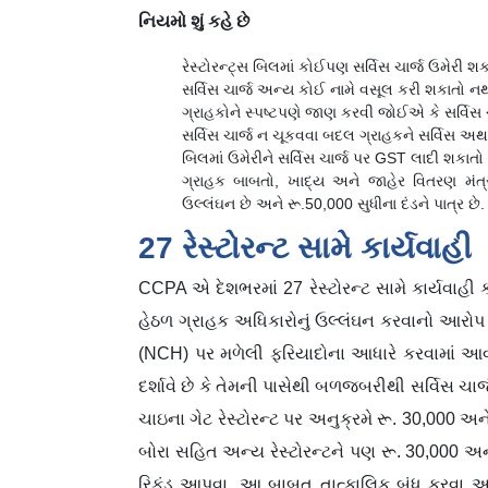
નિયમો શું કહે છે
રેસ્ટોરન્ટ્સ બિલમાં કોઈપણ સર્વિસ ચાર્જ ઉમેરી શક
સર્વિસ ચાર્જ અન્ય કોઈ નામે વસૂલ કરી શકાતો નથ
ગ્રાહકોને સ્પષ્ટપણે જાણ કરવી જોઈએ કે સર્વિસ ચા
સર્વિસ ચાર્જ ન ચૂકવવા બદલ ગ્રાહકને સર્વિસ અથ
બિલમાં ઉમેરીને સર્વિસ ચાર્જ પર GST લાદી શકાતો
ગ્રાહક બાબતો, ખાદ્ય અને જાહેર વિતરણ મંત્
ઉલ્લંઘન છે અને રૂ.50,000 સુધીના દંડને પાત્ર છે.
27 રેસ્ટોરન્ટ સામે કાર્યવાહી
CCPA એ દેશભરમાં 27 રેસ્ટોરન્ટ સામે કાર્યવાહી 
હેઠળ ગ્રાહક અધિકારોનું ઉલ્લંઘન કરવાનો આરોપ મૂ
(NCH) પર મળેલી ફરિયાદોના આધારે કરવામાં આ
દર્શાવે છે કે તેમની પાસેથી બળજબરીથી સર્વિસ ચાર
ચાઇના ગેટ રેસ્ટોરન્ટ પર અનુક્રમે રૂ. 30,000 અ
બોરા સહિત અન્ય રેસ્ટોરન્ટને પણ રૂ. 30,000 અને
રિફંડ આપવા, આ બાબત તાત્કાલિક બંધ કરવા અન