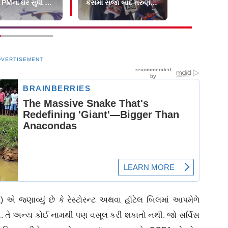
 PMના ઘર સુધી ન
કેસમાં સજા બાદ તરુણ
કરી, સપ્ટેમ્
ી શક્યો
તેજપાલે શું કહ્યું?
દેશભારમાં થ
DVERTISEMENT
) એ જણાવ્યું છે કે રેસ્ટોરન્ટ અથવા હૉટેલ બિલમાં આપમેળે
થી. તે અન્ય કોઈ નામથી પણ વસૂલ કરી શકાતો નથી. જો સર્વિસ