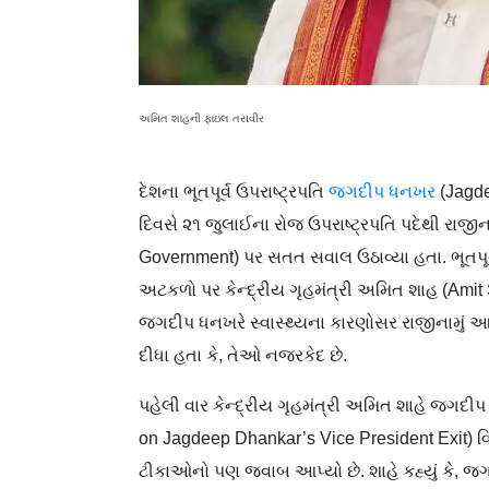
અમિત શાહની ફાઇલ તસવીર
દેશના ભૂતપૂર્વ ઉપરાષ્ટ્રપતિ
જગદીપ ધનખર
(Jagde
દિવસે ૨૧ જુલાઈના રોજ ઉપરાષ્ટ્રપતિ પદેથી રાજીનામુ
Government) પર સતત સવાલ ઉઠાવ્યા હતા. ભૂતપૂર
અટકળો પર કેન્દ્રીય ગૃહમંત્રી અમિત શાહ (Amit Sh
જગદીપ ધનખરે સ્વાસ્થ્યના કારણોસર રાજીનામું આપ
દીધા હતા કે, તેઓ નજરકેદ છે.
પહેલી વાર કેન્દ્રીય ગૃહમંત્રી અમિત શાહે જગદ
on Jagdeep Dhankar’s Vice President Exit) વ
ટીકાઓનો પણ જવાબ આપ્યો છે. શાહે કહ્યું કે, જ