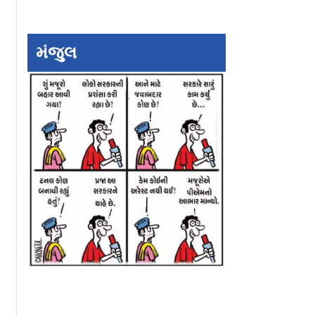
મંજુલ
ાદ પહેલીવાર
મધ્ય પ્રદેશની દતિયા
પોતાના પહેલવહેલા
ડ, નવા
બેઠક પર BJP કૉન્ગ્રેસને
ઇલેક્શનમાં પ્રશાંત 
ની
હરાવવામાં ફરી નિષ્ફળ
બોલાવ્યો સપાટો
રહ્યા હાજર