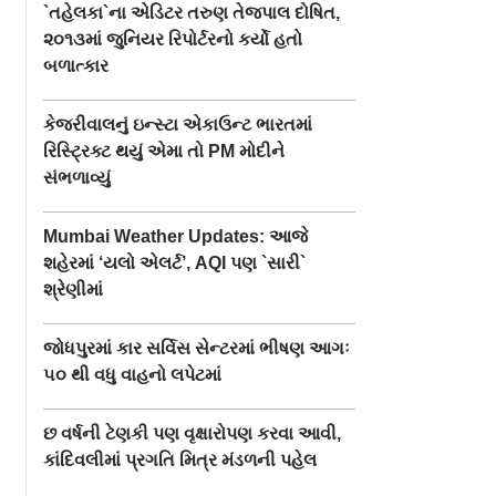
`તહેલકા`ના એડિટર તરુણ તેજપાલ દોષિત,
૨૦૧૩માં જુનિયર રિપોર્ટરનો કર્યો હતો
બળાત્કાર
કેજરીવાલનું ઇન્સ્ટા એકાઉન્ટ ભારતમાં
રિસ્ટ્રિક્ટ થયું એમા તો PM મોદીને
સંભળાવ્યું
Mumbai Weather Updates: આજે
શહેરમાં ‘યલો એલર્ટ’, AQI પણ `સારી`
શ્રેણીમાં
જોધપુરમાં કાર સર્વિસ સેન્ટરમાં ભીષણ આગઃ
૫૦ થી વધુ વાહનો લપેટમાં
છ વર્ષની ટેણકી પણ વૃક્ષારોપણ કરવા આવી,
કાંદિવલીમાં પ્રગતિ મિત્ર મંડળની પહેલ