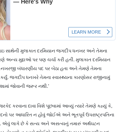
ાથેની મુલાકાત દરમિયાન જગદીપ ધનખર અને તેમના
ણે અન્ય મુદ્દાઓ પર પણ ચર્ચા કરી હતી. મુલાકાત દરમિયાન
ીપ ધનખરજી બંધારણીય પદ પર બેઠા હતા અને તેમણે તેમના
ર્યું. જગદીપ ધનખરે તેમના સ્વાસ્થ્યના કારણોસર રાજીનામું
દિશામાં જોવાની જરૂર નથી.’
કરવાના દાવા વિશે પૂછવામાં આવ્યું ત્યારે તેમણે કહ્યું કે,
ેદનો પર આધારિત ન હોવું જોઈએ અને ભૂતપૂર્વ ઉપરાષ્ટ્રપતિના
વું લાગે છે કે સત્ય અને અસત્યનું તમારું અર્થઘટન