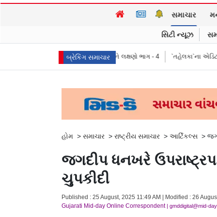
સમાચાર
મ
સિટી ન્યૂઝ
સમ
્થ, પ્રતીકો, પ્રભાવ, અને લક્ષણો ભાગ - 4
`તહેલકા`ના એડિટર તરુણ તેજપાલ દોષિત
બ્રેકિંગ સમાચાર
હોમ
>
સમાચાર
>
રાષ્ટ્રીય સમાચાર
>
આર્ટિકલ્સ
>
જગદ
જગદીપ ધનખરે ઉપરાષ્ટ્રપત
ચુપકીદી
Published : 25 August, 2025 11:49 AM | Modified : 26 Augus
Gujarati Mid-day Online Correspondent
| gmddigital@mid-da