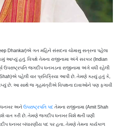
ep Dhankar)એ ગત મહિને સંસદના ચોમાસુ સત્રના પહેલા
ં આપ્યું હતું. વિપક્ષે તેમના રાજીનામા અંગે સરકાર (Indian
્વ ઉપરાષ્ટ્રપતિ જગદીપ ધનખડના રાજીનામા અંગે વધી રહેલી
ah)એ પહેલી વાર પ્રતિક્રિયા આપી છે. તેમણે કહ્યું હતું કે,
્યું છે. આ સાથે જ ગૃહમંત્રીએ વિપક્ષના દાવાઓને પણ ફગાવી
ીપ ધનખર અને
ઉપરાષ્ટ્રપતિ પદ
તેમના રાજીનામા (Amit Shah
િશે વાત કરી છે. તેમણે જગદીપ ધનખર વિશે થતી ઘણી
ગદીપ ધનખર બંધારણીય પદ પર હતા. તેમણે તેમના કાર્યકાળ