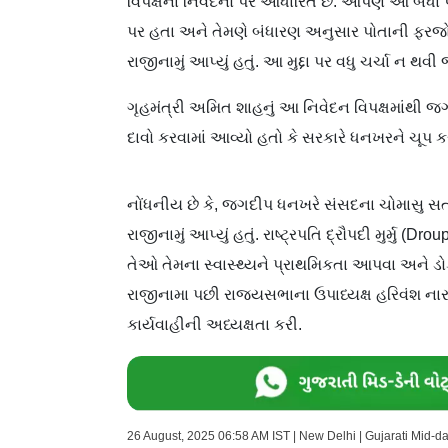
વિપક્ષના નિવેદનો પર આધારિત છે. આપણે આ બધ
પર હતા અને તેમણે બંધારણ અનુસાર પોતાની ફરજો 
રાજીનામું આપ્યું હતું. આ મુદ્દા પર વધુ ચર્ચા ન થવ
ગૃહમંત્રી અમિત શાહનું આ નિવેદન વિપક્ષમાંથી 
દાવો કરવામાં આવ્યો હતો કે સરકારે ધનખરને ચૂપ કર
નોંધનીય છે કે, જગદીપ ધનખરે સંસદના ચોમાસુ સત્
રાજીનામું આપ્યું હતું. રાષ્ટ્રપતિ દ્રૌપદી મુર્મુ (Dr
તેઓ તેમના સ્વાસ્થ્યને પ્રાથમિકતા આપવા અને ડ
રાજીનામા પછી રાજ્યસભાના ઉપાધ્યક્ષ હરિવંશ ન
કાર્યવાહીની અધ્યક્ષતા કરી.
26 August, 2025 06:58 AM IST | New Delhi | Gujarati Mid-