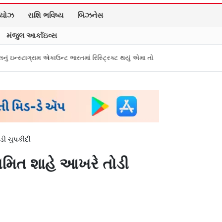
િયોઝ
રાશિ ભવિષ્ય
બિઝનેસ
મંજુલ આર્કાઇવ્સ
ઉન્ટ ભારતમાં રિસ્ટ્રિક્ટ થયું એમા તો પીએમ મોદીને સંભળાવ્યું
Zepto, BookMySh
ડી ચુપકીદી
અમિત શાહે આખરે તોડી