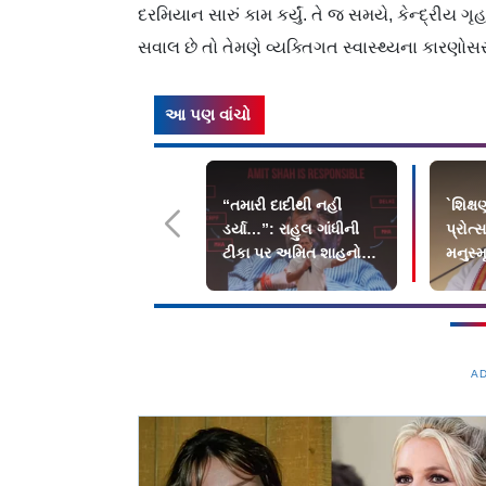
દરમિયાન સારું કામ કર્યું. તે જ સમયે, કેન્દ્રીય 
સવાલ છે તો તેમણે વ્યક્તિગત સ્વાસ્થ્યના કારણોસર 
આ પણ વાંચો
“તમારી દાદીથી નહીં
`શિક્ષણ
ડર્યા…”: રાહુલ ગાંધીની
પ્રોત
ટીકા પર અમિત શાહનો
મનુસ્મ
જુઓ વીડિયો ટ્રેન્ડ
નિવેદ
A