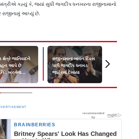
ગૃહમંત્રીએ કહ્યું કે, જ્યાં સુધી જગદીપ ધનખરના રાજીનામાનો
રાજીનામું આપ્યું છે.
 ક્ષેત્રે જાતિવાદને
રાજીનામાના બાવન દિવસ
રાજીનામાં બ
્સાહન આપે છે
પછી જગદીપ ધનખડ
દેખાયા ધનખ
ૃતિ`, ખરગેના
જાહેરમાં દેખાયા
ઉપરાષ્ટ્રપતિ
ન પર હોબાળો
શપથવિધિમાં 
DVERTISEMENT