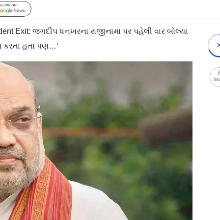
Follow Us
ent Exit: જગદીપ ધનખરના રાજીનામા પર પહેલી વાર બોલ્યા
ામ કરતા હતા પણ…’
Sh