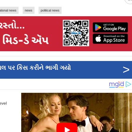
ational news
news
political news
>
 ગાલ પર કિસ કરીને ભાગી ગયો