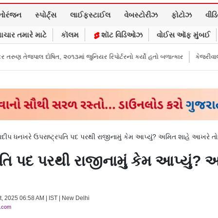
નોરંજન
સ્પોર્ટ્સ
લાઈફસ્ટાઈલ
વેબસ્ટોરીઝ
ફોટોઝ
વીડ
ાચાર તમારે માટે
કૉલમ
શૉટ વિડિઓઝ
વોઈસ ઑફ મુંબઈ
, ૨૦૧૩માં જુનિયર રિપોર્ટરનો કર્યો હતો બળાત્કાર
કેજરીવાલનું ઇન્સ્ટાગ્રામ એકા
ીપ ધનખરે ઉપરાષ્ટ્રપતિ પદ પરથી રાજીનામું કેમ આપ્યું? અમિત શાહે આખરે તો
િ પદ પરથી રાજીનામું કેમ આપ્યું? 
t, 2025 06:58 AM | IST | New Delhi
y.com