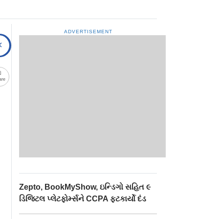
ADVERTISEMENT
are
Zepto, BookMyShow, ઇન્ડિગો સહિત ૯
ડિજિટલ પ્લેટફોર્મ્સને CCPA ફટકાર્યો દંડ