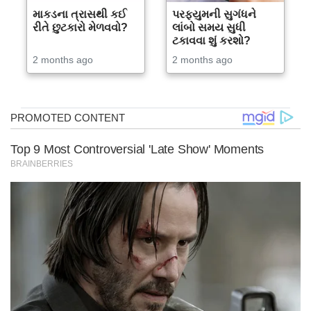
માકડના ત્રાસથી કઈ
પરફ્યુમની સુગંધને
રીતે છુટકારો મેળવવો?
લાંબો સમય સુધી
ટકાવવા શું કરશો?
2 months ago
2 months ago