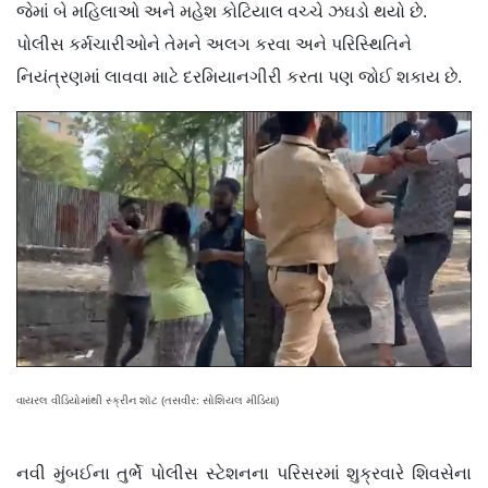
જેમાં બે મહિલાઓ અને મહેશ કોટિયાલ વચ્ચે ઝઘડો થયો છે.
પોલીસ કર્મચારીઓને તેમને અલગ કરવા અને પરિસ્થિતિને
નિયંત્રણમાં લાવવા માટે દરમિયાનગીરી કરતા પણ જોઈ શકાય છે.
વાયરલ વીડિયોમાંથી સ્ક્રીન શૉટ (તસવીર: સોશિયલ મીડિયા)
નવી મુંબઈના તુર્ભે પોલીસ સ્ટેશનના પરિસરમાં શુક્રવારે શિવસેના