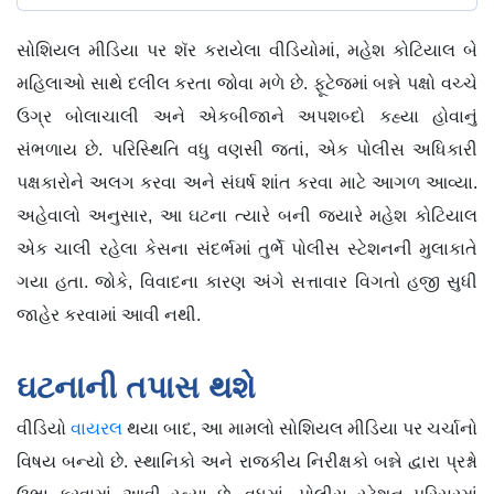
સોશિયલ મીડિયા પર શૅર કરાયેલા વીડિયોમાં, મહેશ કોટિયાલ બે
મહિલાઓ સાથે દલીલ કરતા જોવા મળે છે. ફૂટેજમાં બન્ને પક્ષો વચ્ચે
ઉગ્ર બોલાચાલી અને એકબીજાને અપશબ્દો કહ્યા હોવાનું
સંભળાય છે. પરિસ્થિતિ વધુ વણસી જતાં, એક પોલીસ અધિકારી
પક્ષકારોને અલગ કરવા અને સંઘર્ષ શાંત કરવા માટે આગળ આવ્યા.
અહેવાલો અનુસાર, આ ઘટના ત્યારે બની જ્યારે મહેશ કોટિયાલ
એક ચાલી રહેલા કેસના સંદર્ભમાં તુર્ભે પોલીસ સ્ટેશનની મુલાકાતે
ગયા હતા. જોકે, વિવાદના કારણ અંગે સત્તાવાર વિગતો હજી સુધી
જાહેર કરવામાં આવી નથી.
ઘટનાની તપાસ થશે
વીડિયો
વાયરલ
થયા બાદ, આ મામલો સોશિયલ મીડિયા પર ચર્ચાનો
વિષય બન્યો છે. સ્થાનિકો અને રાજકીય નિરીક્ષકો બન્ને દ્વારા પ્રશ્નો