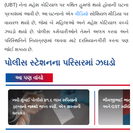
(UBT) નેતા મહેશ કોટિયાલ પર કથિત હુમલો થયો હોવાની ઘટના
પ્રકાશમાં આવી છે. આ ઘટનાનો એક
વીડિયો
સોશિયલ મીડિયા પર
વાયરલ થયો છે, જેમાં બે મહિલાઓ અને મહેશ કોટિયાલ વચ્ચે
ઝઘડો થયો છે. પોલીસ કર્મચારીઓને તેમને અલગ કરવા અને
પરિસ્થિતિને નિયંત્રણમાં લાવવા માટે દરમિયાનગીરી કરતા પણ
જોઈ શકાય છે.
પોલીસ સ્ટેશનના પરિસરમાં ઝઘડો
આ પણ વાંચો
નવી મુંબઈ પોલીસે ૪૧.૬ લાખ રુપિયાનો
ભીમજીભાઈ ભાનુશ
ડ્રગ્સનો જથ્થો જપ્ત કર્યો, એક શખ્સની
અને GST સમિતિના
ધરપકડ