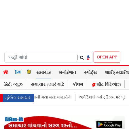
|
OPEN APP
સમાચાર
મનોરંજન
સ્પોર્ટ્સ
લાઈફસ્ટાઈલ
સિટી ન્યૂઝ
સમાચાર તમારે માટે
કૉલમ
શૉટ વિડિઓઝ
માની ગયા મરદ માણસોને!
અમેરિકામાં બર્થ ટૂરિઝમ પર પ્રતિબંધ મૂક્યો ડોનલ્ડ ટ્રમ
બ્રેકિંગ સમાચાર