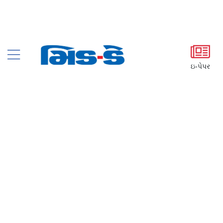
ઇ-પેપર