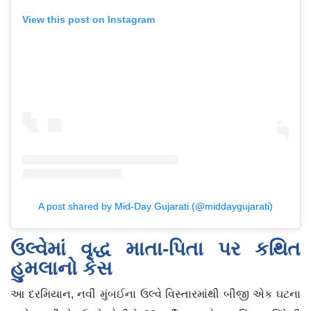
View this post on Instagram
A post shared by Mid-Day Gujarati (@middaygujarati)
ઉલ્વેમાં વૃદ્ધ માતા-પિતા પર કથિત
હુમલાનો કેસ
આ દરમિયાન, નવી મુંબઈના ઉલ્વે વિસ્તારમાંથી બીજી એક ઘટના