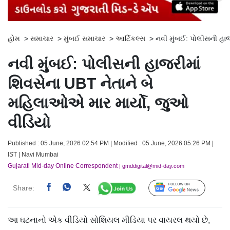
હોમ
>
સમાચાર
>
મુંબઈ સમાચાર
>
આર્ટિકલ્સ
>
નવી મુંબઈ: પોલીસની હાજ
નવી મુંબઈ: પોલીસની હાજરીમાં
શિવસેના UBT નેતાને બે
મહિલાઓએ માર માર્યો, જુઓ
વીડિયો
Published : 05 June, 2026 02:54 PM | Modified : 05 June, 2026 05:26 PM |
IST | Navi Mumbai
Gujarati Mid-day Online Correspondent
| gmddigital@mid-day.com
Share:
Follow Us
આ ઘટનાનો એક વીડિયો સોશિયલ મીડિયા પર વાયરલ થયો છે,