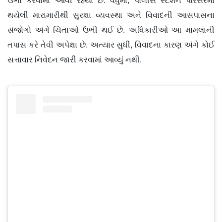
ઉભા કરવામાં આવી રહ્યા છે. વધુમાં, પોલીસ સ્ટેશન પરિસરમાં
થયેલી મારામારીથી સુરક્ષા વ્યવસ્થા અને વિવાદની આસપાસના
સંજોગો અંગે ચિંતાઓ ઉભી થઈ છે. અધિકારીઓ આ મામલાની
તપાસ કરે તેવી અપેક્ષા છે. અત્યાર સુધી, વિવાદના કારણ અંગે કોઈ
સત્તાવાર નિવેદન જારી કરવામાં આવ્યું નથી.