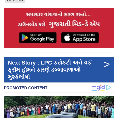
>
Next Story : LPG કટોકટી અને વર્ક
ફ્રૉમ હોમને કારણે ડબ્બાવાળાઓ
મુશ્કેલીમાં