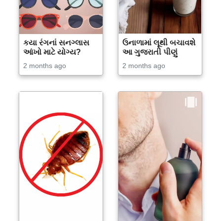
કયા રંગનાં સનગ્લાસ
ઉનાળામાં લૂથી બચાવશે
આંખો માટે યોગ્ય?
આ ગુજરાતી પીણું
2 months ago
2 months ago