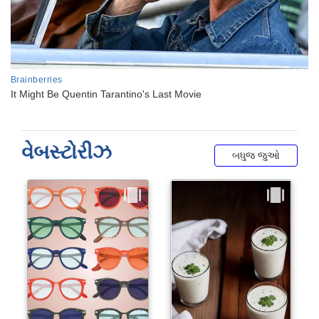
વેબસ્ટોરીઝ
બધુજ જુઓ