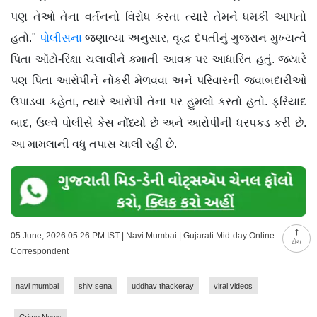
પણ તેઓ તેના વર્તનનો વિરોધ કરતા ત્યારે તેમને ધમકી આપતો
હતો."
પોલીસના
જણાવ્યા અનુસાર, વૃદ્ધ દંપતીનું ગુજરાન મુખ્યત્વે
પિતા ઑટો-રિક્ષા ચલાવીને કમાતી આવક પર આધારિત હતું. જ્યારે
પણ પિતા આરોપીને નોકરી મેળવવા અને પરિવારની જવાબદારીઓ
ઉપાડવા કહેતા, ત્યારે આરોપી તેના પર હુમલો કરતો હતો. ફરિયાદ
બાદ, ઉલ્વે પોલીસે કેસ નોંધ્યો છે અને આરોપીની ધરપકડ કરી છે.
આ મામલાની વધુ તપાસ ચાલી રહી છે.
05 June, 2026 05:26 PM IST | Navi Mumbai | Gujarati Mid-day Online
ટોચ
Correspondent
navi mumbai
shiv sena
uddhav thackeray
viral videos
Crime News