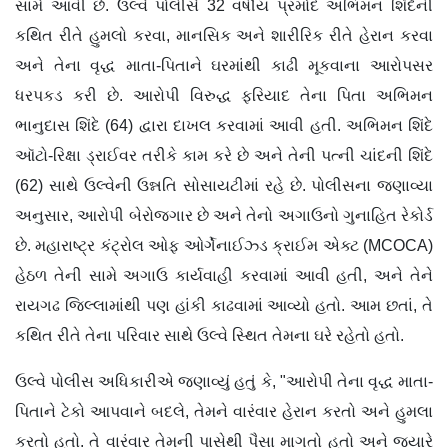
સામે આવી છે. ઉલ્વે પોલીસે 32 વર્ષીય પ્રમોદ અભિમન શિંદેની
કથિત રીતે હુમલો કરવા, માનસિક અને શારીરિક રીતે હેરાન કરવા
અને તેના વૃદ્ધ માતા-પિતાને ઘરમાંથી કાઢી મૂકવાના આરોપસર
ધરપકડ કરી છે. આરોપી વિરુદ્ધ ફરિયાદ તેના પિતા અભિમન
ભાનુદાસ શિંદે (64) દ્વારા દાખલ કરવામાં આવી હતી. અભિમન શિંદે
ઑટો-રિક્ષા ડ્રાઈવર તરીકે કામ કરે છે અને તેની પત્ની ચાંદની શિંદે
(62) સાથે ઉલ્વેની ઉન્નતિ સોસાયટીમાં રહે છે. પોલીસના જણાવ્યા
અનુસાર, આરોપી બેરોજગાર છે અને તેનો અગાઉનો ગુનાહિત રેકોર્ડ
છે. મહારાષ્ટ્ર કંટ્રોલ ઓફ ઓર્ગેનાઈઝ્ડ ક્રાઈમ એક્ટ (MCOCA)
હેઠળ તેની સામે અગાઉ કાર્યવાહી કરવામાં આવી હતી, અને તેને
રાયગઢ જિલ્લામાંથી પણ હાંકી કાઢવામાં આવ્યો હતો. આમ છતાં, તે
કથિત રીતે તેના પરિવાર સાથે ઉલ્વે સ્થિત તેમના ઘરે રહેતો હતો.
ઉલ્વે પોલીસ અધિકારીએ જણાવ્યું હતું કે, "આરોપી તેના વૃદ્ધ માતા-
પિતાને ટેકો આપવાને બદલે, તેમને વારંવાર હેરાન કરતો અને હુમલા
કરતો હતો. તે વારંવાર તેમની પાસેથી પૈસા માગતો હતો અને જ્યારે