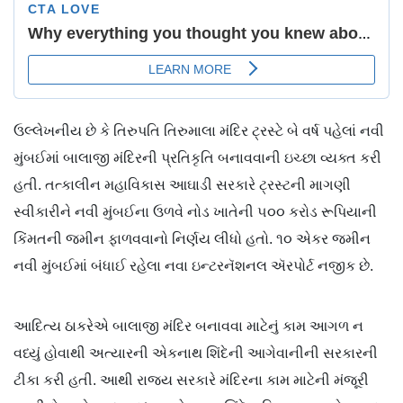
ઉલ્લેખનીય છે કે તિરુપતિ તિરુમાલા મંદિર ટ્રસ્ટે બે વર્ષ પહેલાં નવી
મુંબઈમાં બાલાજી મંદિરની પ્રતિકૃતિ બનાવવાની ઇચ્છા વ્યક્ત કરી
હતી. તત્કાલીન મહાવિકાસ આઘાડી સરકારે ટ્રસ્ટની માગણી
સ્વીકારીને નવી મુંબઈના ઉળવે નોડ ખાતેની ૫૦૦ કરોડ રૂપિયાની
કિંમતની જમીન ફાળવવાનો નિર્ણય લીધો હતો. ૧૦ એકર જમીન
નવી મુંબઈમાં બંધાઈ રહેલા નવા ઇન્ટરનૅશનલ ઍરપોર્ટ નજીક છે.
આદિત્ય ઠાકરેએ બાલાજી મંદિર બનાવવા માટેનું કામ આગળ ન
વધ્યું હોવાથી અત્યારની એકનાથ શિંદેની આગેવાનીની સરકારની
ટીકા કરી હતી. આથી રાજ્ય સરકારે મંદિરના કામ માટેની મંજૂરી