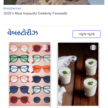
વેબસ્ટોરીઝ
બધુજ જુઓ