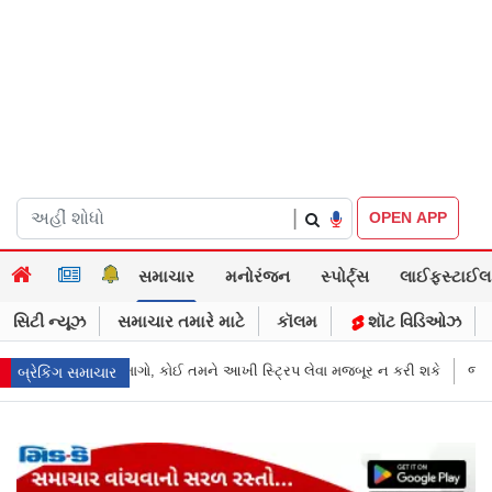
|
OPEN APP
સમાચાર
મનોરંજન
સ્પોર્ટ્સ
લાઈફસ્ટાઈલ
સિટી ન્યૂઝ
સમાચાર તમારે માટે
કૉલમ
શૉટ વિડિઓઝ
રિપ લેવા મજબૂર ન કરી શકે
જાહેરખબરોથી લોકોને મિસગાઇડ કરનારી સેલિબ્ર
બ્રેકિંગ સમાચાર