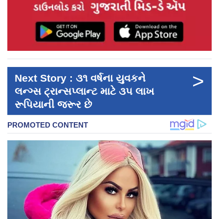
>
Next Story : ૩૧ વર્ષના યુવકને
લન્ગ્સ ટ્રાન્સપ્લાન્ટ માટે ૩૫ લાખ
રૂપિયાની જરૂર છે