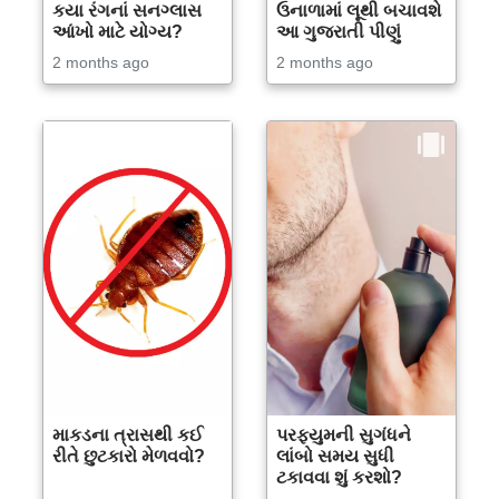
કયા રંગનાં સનગ્લાસ
ઉનાળામાં લૂથી બચાવશે
આંખો માટે યોગ્ય?
આ ગુજરાતી પીણું
2 months ago
2 months ago
માકડના ત્રાસથી કઈ
પરફ્યુમની સુગંધને
રીતે છુટકારો મેળવવો?
લાંબો સમય સુધી
ટકાવવા શું કરશો?