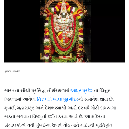
ફાઇલ તસવીર
ભારતના સૌથી પ્રસિદ્ધ તીર્થસ્થળમાં
આંધ્ર પ્રદેશ
ના ચિત્તુર
જિલ્લામાં આવેલા
તિરુપતિ બાલાજી મંદિર
નો સમાવેશ થાય છે.
મુંબઈ, મહારાષ્ટ્ર અને દેશભરમાંથી અહીં દર વર્ષે મોટી સંખ્યામાં
ભક્તો ભગવાન વિષ્ણુનાં દર્શન કરવા આવે છે. આ મંદિરના
સંચાલકોએ નવી મુંબઈના ઉળવે નોડ ખાતે મંદિરની પ્રતિકૃતિ