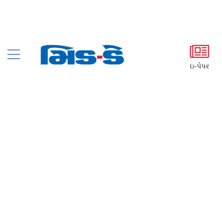
ઇ-પેપર