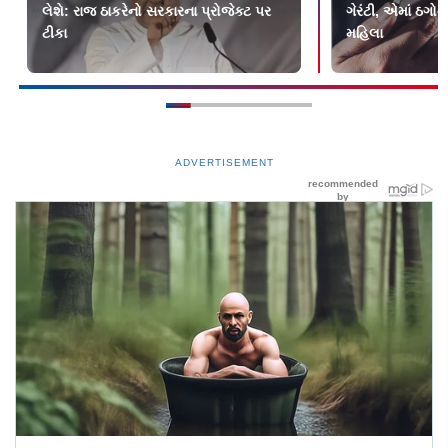
લેશે: રાજ ઠાકરેનો સરકારના પ્રોજેક્ટ પર
ગેરંટી, એમાં ઠગ
ટીકા
મહિલા
ADVERTISEMENT