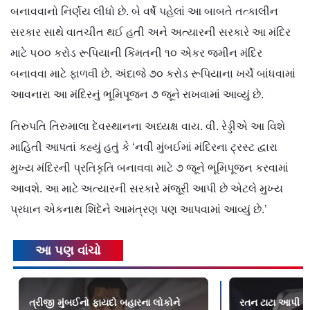
બનાવવાનો નિર્ણય લીધો છે. બે વર્ષે પહેલાં આ બાબતે તત્કાલીન
સરકાર સાથે વાતચીત થઈ હતી અને અત્યારની સરકારે આ મંદિર
માટે ૫૦૦ કરોડ રૂપિયાની કિંમતની ૧૦ એકર જમીન મંદિર
બનાવવા માટે ફાળવી છે. અંદાજે ૭૦ કરોડ રૂપિયાના ખર્ચે બાંધવામાં
આવનારા આ મંદિરનું ભૂમિપૂજન ૭ જૂને રાખવામાં આવ્યું છે.
તિરુપતિ તિરુમાલા દેવસ્થાનના અધ્યક્ષ વાય. વી. રેડ્ડીએ આ વિશે
માહિતી આપતાં કહ્યું હતું કે ‘નવી મુંબઈમાં મંદિરના ટ્રસ્ટ દ્વારા
મુખ્ય મંદિરની પ્રતિકૃતિ બનાવવા માટે ૭ જૂને ભૂમિપૂજન કરવામાં
આવશે. આ માટે અત્યારની સરકારે મંજૂરી આપી છે એટલે મુખ્ય
પ્રધાન એકનાથ શિંદેને આમંત્રણ પણ આપવામાં આવ્યું છે.’
આ પણ વાંચો
ત્રીજી મુંબઈનો ફાયદો બહારના લોકોને
રતન ટાટા આપી રહ