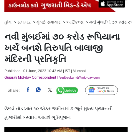
હોમ
>
સમાચાર
>
મુંબઈ સમાચાર
>
આર્ટિકલ્સ
>
નવી મુંબઈમાં ૭૦ કરોડ રૂપ
નવી મુંબઈમાં ૭૦ કરોડ રૂપિયાના
ખર્ચે બનશે તિરુપતિ બાલાજી
મંદિરની પ્રતિકૃતિ
Published : 01 June, 2023 10:43 AM | IST | Mumbai
Gujarati Mid-day Correspondent
| feedbackgmd@mid-day.com
Share:
Follow Us
ઉળવે નોડ ખાતે ૧૦ એકર જમીનમાં ૭ જૂને મુખ્ય પ્રધાનની
હાજરીમાં કરવામાં આવશે ભૂમિપૂજન