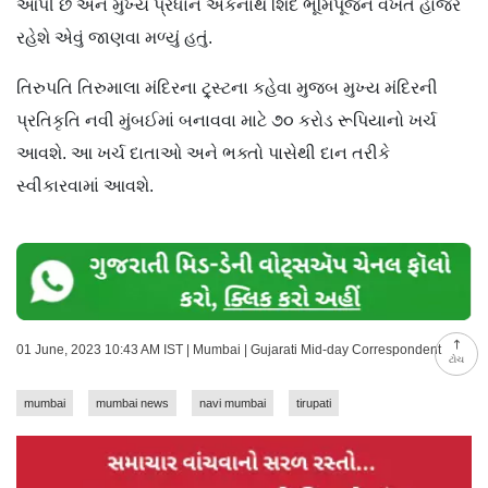
આપી છે અને મુખ્ય પ્રધાન એકનાથ શિંદે ભૂમિપૂજન વખતે હાજર
રહેશે એવું જાણવા મળ્યું હતું.
તિરુપતિ તિરુમાલા મંદિરના ટ્ર્સ્ટના કહેવા મુજબ મુખ્ય મંદિરની
પ્રતિકૃતિ નવી મુંબઈમાં બનાવવા માટે ૭૦ કરોડ રૂપિયાનો ખર્ચ
આવશે. આ ખર્ચ દાતાઓ અને ભક્તો પાસેથી દાન તરીકે
સ્વીકારવામાં આવશે.
01 June, 2023 10:43 AM IST | Mumbai | Gujarati Mid-day Correspondent
ટોચ
mumbai
mumbai news
navi mumbai
tirupati