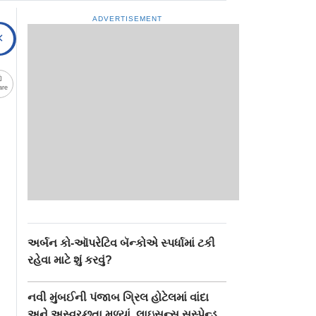
ADVERTISEMENT
are
અર્બન કો-ઑપરેટિવ બૅન્કોએ સ્પર્ધામાં ટકી
રહેવા માટે શું કરવું?
નવી મુંબઈની પંજાબ ગ્રિલ હોટેલમાં વાંદા
અને અસ્વચ્છતા મળ્યાં, લાઇસન્સ સસ્પેન્ડ