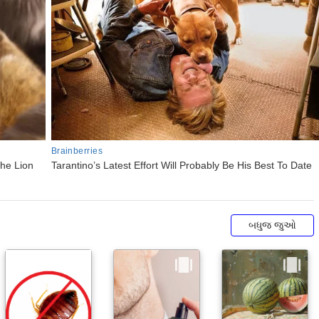
બધુજ જુઓ