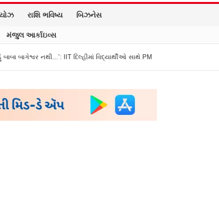
િયોઝ
રાશિ ભવિષ્ય
બિઝનેસ
મંજુલ આર્કાઇવ્સ
..’: IIT દિલ્હીમાં વિદ્યાર્થીઓ સાથે PM મોદીનો રમુજી સંવાદ
થાણે: શાળાના વિદ્યાર્