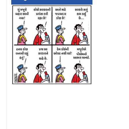
િકાસ
મુંબઈ: કડક પોલીસ
ભાયખલા ઝેરી કૅપ્સ્
ડપી બન્યો:
સુરક્ષા વચ્ચે દિંડોશીમાં
કેસ: આરોપી ભારત 
 ભાડા કરારો
દરગાહ તોડી પાડવામાં
કાવતરા કરવાનો હત
 થયા
આવી, જુઓ વીડિયો
પકડાઈ ગયો