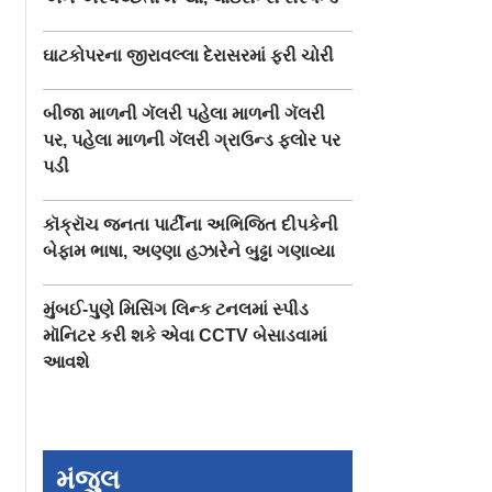
ઘાટકોપરના જીરાવલ્લા દેરાસરમાં ફરી ચોરી
બીજા માળની ગૅલરી પહેલા માળની ગૅલરી
પર, પહેલા માળની ગૅલરી ગ્રાઉન્ડ ફ્લોર પર
પડી
કૉક્રૉચ જનતા પાર્ટીના અભિજિત દીપકેની
બેફામ ભાષા, અણ્ણા હઝારેને બુઢ્ઢા ગણાવ્યા
મુંબઈ-પુણે મિસિંગ લિન્ક ટનલમાં સ્પીડ
મૉનિટર કરી શકે એવા CCTV બેસાડવામાં
આવશે
મંજુલ