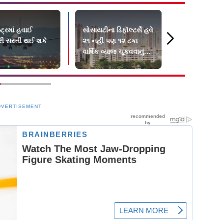
્ટ્રમાં હવાઈ
સોસાયટીના ડિફૉલ્ટર્સે હવે
ધારાવી પુનર્વ
રી સસ્તી થઈ શકે
૨૧ નહીં પણ ૧૨ ટકા
પ્રોજેક્ટ ઝ
વાર્ષિક વ્યાજ ચૂકવવાનું
2,250થી વધુ
રહેશે
પર હસ્તાક્ષર
DVERTISEMENT