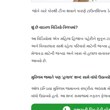
જોકે ચારે કોરથી ટીકા થવાને કારણે ટાઉનશિપના ડ
શું છે વાઇરલ વિડિયો-ક્લિપમાં?
આ વિડિયોમાં એક મહિલા હિજાબ પહેરીને સુકૂન
અને વિચારધારા સાથે રહેતા પરિવારો માટેની જગ્યા 
મેળાવડા માટેની જગ્યા અને ખાસ તો હલાલ વાતાવર
આવ્યો છે.
મુસ્લિમ જમાતે પણ ‘હલાલ’ શબ્દ સામે વાંધો ઉઠાવ્યો
ઑલ ઇન્ડિયા મુસ્લિમ જમાતના રાષ્ટ્રીય અધ્યક્ષ 
વાંધો ઉઠાવ્યો હતો. આ શબ્દ સમાજમાં નફરત ફેલાવવા 