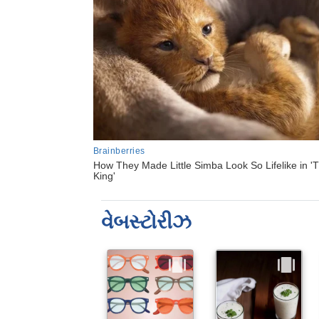
વેબસ્ટોરીઝ