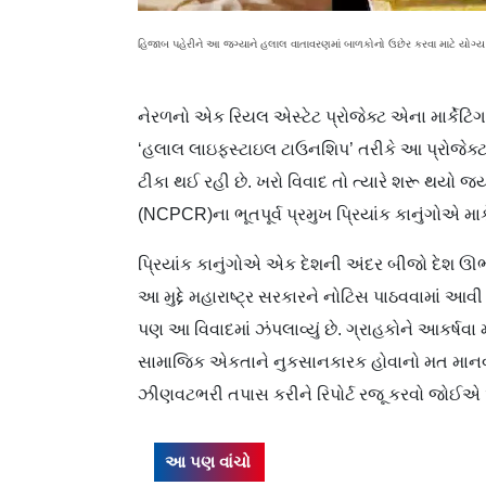
હિજાબ પહેરીને આ જગ્યાને હલાલ વાતાવરણમાં બાળકોનો ઉછેર કરવા માટે યોગ્ય
નેરળનો એક રિયલ એસ્ટેટ પ્રોજેક્ટ એના માર્કેટિંગન
‘હલાલ લાઇફસ્ટાઇલ ટાઉનશિપ’ તરીકે આ પ્રોજેક્ટનું
ટીકા થઈ રહી છે. ખરો વિવાદ તો ત્યારે શરૂ થયો 
(NCPCR)ના ભૂતપૂર્વ પ્રમુખ પ્રિયાંક કાનુંગોએ માર
પ્રિયાંક કાનુંગોએ એક દેશની અંદર બીજો દેશ ઊભો ક
આ મુદ્દે મહારાષ્ટ્ર સરકારને નોટિસ પાઠવવામાં આ
પણ આ વિવાદમાં ઝંપલાવ્યું છે. ગ્રાહકોને આકર્ષવા 
સામાજિક એકતાને નુકસાનકારક હોવાનો મત માનવ અધ
ઝીણવટભરી તપાસ કરીને રિપોર્ટ રજૂ કરવો જોઈએ 
આ પણ વાંચો