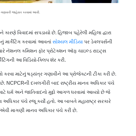
 ગણાવતી જાહેરાત કરવામાં આવી.
ે કારણે વિવાદમાં સપડાયો છે. હિજાબ પહેરેલી મહિલા દ્વારા
 માર્કેટિંગ કરવામાં આવતાં
સોશ્યલ મીડિયા
પર ડેવલપર્સની
જ્યારે નૅશનલ કમિશન ફૉર પ્રોટેક્શન ઑફ ચાઇલ્ડ રાઇટ્સ
્કેટિંગની આ વિડિયો-ક્લિપ શૅર કરી.
રવા માટેનું ષડ‍્યંત્ર ગણાવીને આ પ્રોજેક્ટની ટીકા કરી છે.
વી છે. NCPCRની દખલગીરી બાદ રાષ્ટ્રીય માનવ અધિકાર પંચે
માટે ધર્મ અને જાતિવાદનો મુદ્દો આગળ ધરવામાં આવ્યો છે જે
િકાર પંચે રજૂ કર્યો હતો. આ બાબતે મહારાષ્ટ્ર સરકારે
એવી માગણી માનવ અધિકાર પંચે કરી છે.