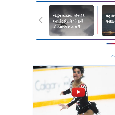
ન્યૂઝ શોર્ટમાં: ઍરપોર્ટ
મહારાષ
ઑપરેટર્સ હવે પોતાની
મુસાફ
ઍરલાઇન શરૂ કરી
શકશે?
A