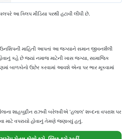
ેવલપરે આ ક્લિપ મીડિયા પરથી હટાવી લીધી છે.
 ટાઉનશિપની માહિતી આપતાં આ જગ્યાને સમાન જીવનશૈલી
હોવાનું કહે છે જ્યાં નમાજ માટેની ખાસ જગ્યા, સામાજિક
ણમાં બાળકોનો ઉછેર કરવામાં આવશે એના પર ભાર મૂકવામાં
મૌલાના શાહબુદ્દીન રાઝવી બરેલવીએ ‘હલાલ’ શબ્દના વપરાશ પર
માટે વપરાયો હોવાનું તેમણે જણાવ્યું હતું.