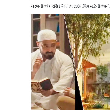
નેરળની એક રેસિડેન્શિયલ ટાઉનશિપ માટેની આવી 