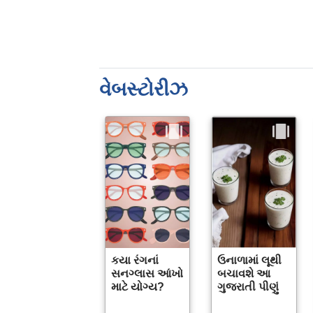
વેબસ્ટોરીઝ
કયા રંગનાં
ઉનાળામાં લૂથી
સનગ્લાસ આંખો
બચાવશે આ
માટે યોગ્ય?
ગુજરાતી પીણું