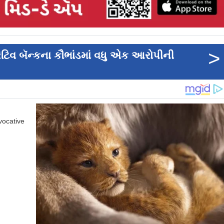
>
ેટિવ બૅન્કના કૌભાંડમાં વધુ એક આરોપીની