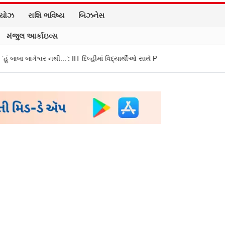
િયોઝ
રાશિ ભવિષ્ય
બિઝનેસ
મંજુલ આર્કાઇવ્સ
..’: IIT દિલ્હીમાં વિદ્યાર્થીઓ સાથે PM મોદીનો રમુજી સંવાદ
થાણે: શાળાના વિદ્યાર્