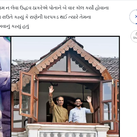
મ ન લેવા ઉદ્ધવ ઠાકરેએ પોતાને બે વાર કૉલ કર્યો હોવાના
ાઉતે કહ્યું કે રાણેની ધરપકડ થઈ ત્યારે તેમના
ું કહ્યું હતું
Sh