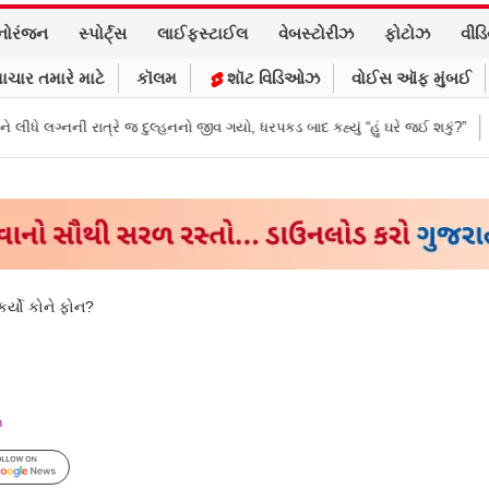
નોરંજન
સ્પોર્ટ્સ
લાઈફસ્ટાઈલ
વેબસ્ટોરીઝ
ફોટોઝ
વીડ
ાચાર તમારે માટે
કૉલમ
શૉટ વિડિઓઝ
વોઈસ ઑફ મુંબઈ
દુલ્હનનો જીવ ગયો, ધરપકડ બાદ કહ્યું “હું ઘરે જઈ શકું?”
‘હું બાબા બાગેશ્વર નથી.
કર્યો કોને ફોન?
m
Follow Us