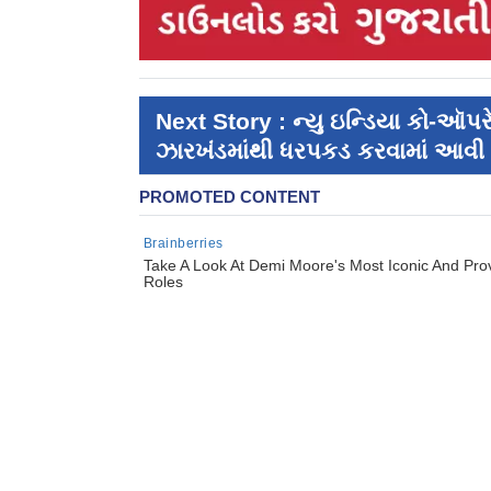
Next Story : ન્યુ ઇન્ડિયા કો-ઑપર
ઝારખંડમાંથી ધરપકડ કરવામાં આવી