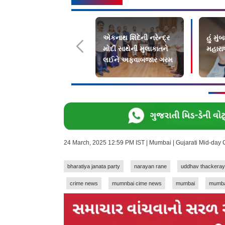
એકનાથ શિંદેની નરેન્દ્ર
હું મું
મોદી સાથેની મુલાકાતને
મહારાષ્
લઈને અફવાબજાર ગરમ
24 March, 2025 12:59 PM IST | Mumbai | Gujarati Mid-day
bharatiya janata party
narayan rane
uddhav thackeray
crime news
mumnbai cime news
mumbai
mumba