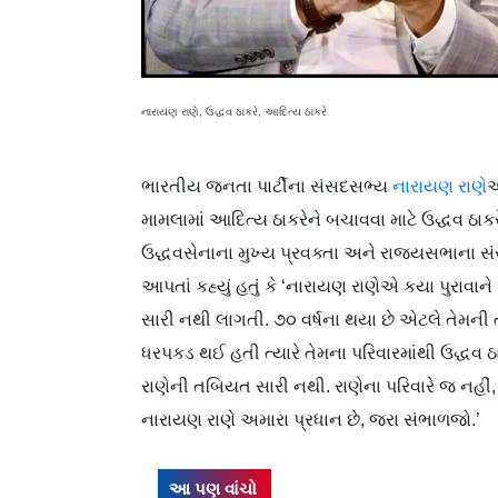
નારાયણ રાણે, ઉદ્ધવ ઠાકરે, આદિત્ય ઠાકરે
ભારતીય જનતા પાર્ટીના સંસદસભ્ય
નારાયણ રાણે
એ
મામલામાં આદિત્ય ઠાકરેને બચાવવા માટે ઉદ્ધવ ઠાકર
ઉદ્ધવસેનાના મુખ્ય પ્રવક્તા અને રાજ્યસભાના 
આપતાં કહ્યું હતું કે ‘નારાયણ રાણેએ કયા પુરાવા
સારી નથી લાગતી. ૭૦ વર્ષના થયા છે એટલે તેમની
ધરપકડ થઈ હતી ત્યારે તેમના પરિવારમાંથી ઉદ્ધવ ઠા
રાણેની તબિયત સારી નથી. રાણેના પરિવારે જ નહીં, દ
નારાયણ રાણે અમારા પ્રધાન છે, જરા સંભાળજો.’
આ પણ વાંચો