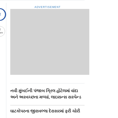
ADVERTISEMENT
are
નવી મુંબઈની પંજાબ ગ્રિલ હોટેલમાં વાંદા
અને અસ્વચ્છતા મળ્યાં, લાઇસન્સ સસ્પેન્ડ
ઘાટકોપરના જીરાવલ્લા દેરાસરમાં ફરી ચોરી