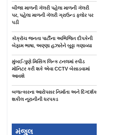
બીજા માળની ગૅલરી પહેલા માળની ગૅલરી
પર, પહેલા માળની ગૅલરી ગ્રાઉન્ડ ફ્લોર પર
પડી
કૉક્રૉચ જનતા પાર્ટીના અભિજિત દીપકેની
બેફામ ભાષા, અણ્ણા હઝારેને બુઢ્ઢા ગણાવ્યા
મુંબઈ-પુણે મિસિંગ લિન્ક ટનલમાં સ્પીડ
મૉનિટર કરી શકે એવા CCTV બેસાડવામાં
આવશે
બળાત્કારના આરોપસર નિર્માતા અને દિગ્દર્શક
શકીલ નૂરાનીની ધરપકડ
મંજુલ