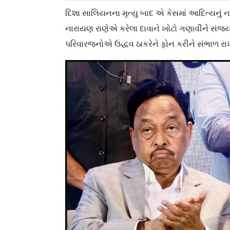
દિશા સાલિયનના મૃત્યુ બાદ એ કેસમાં આદિત્યનું ના
નારાયણ રાણેએ કરેલા દાવાને ખોટો ગણાવીને સંજય ર
પરિવારજનોએ ઉદ્ધવ ઠાકરેને ફોન કરીને સંભાળ રાખવાન