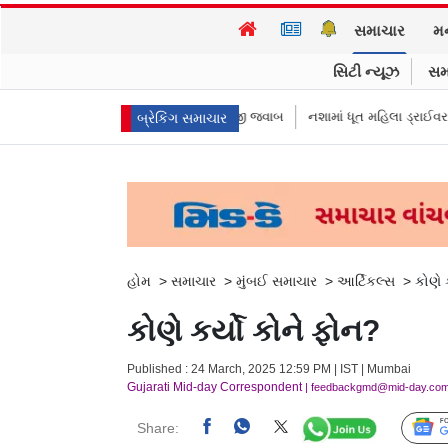
સમાચાર
મ
સિટી ન્યૂઝ
સમ
 કમિશનરે આપ્યો રમૂજી જવાબ
નશામાં ધૂત મહિલા ડ્રાઈવરને લીધે લગ્નની રાત્રે જ 
બ્રેકિંગ સમાચાર
હોમ
>
સમાચાર
>
મુંબઈ સમાચાર
>
આર્ટિકલ્સ
>
કોણે 
કોણે કર્યો કોને ફોન?
Published : 24 March, 2025 12:59 PM | IST | Mumbai
Gujarati Mid-day Correspondent
| feedbackgmd@mid-day.co
Share: