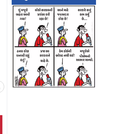
ને
એકનાથ શિંદે, અમે તમારી
સિદ્ધિવિનાયક મંદિ
ામ લેવાનું
એટલી સીટો પાડીશું કે
ચોરી કેસમાં વિવાદ વ
ંતર તારી બધી
તમને પશ્ચાત્તાપ થશે
ટ્રસ્ટીઓની સરકાર
ાખીશ
તપાસની માંગ
ચ