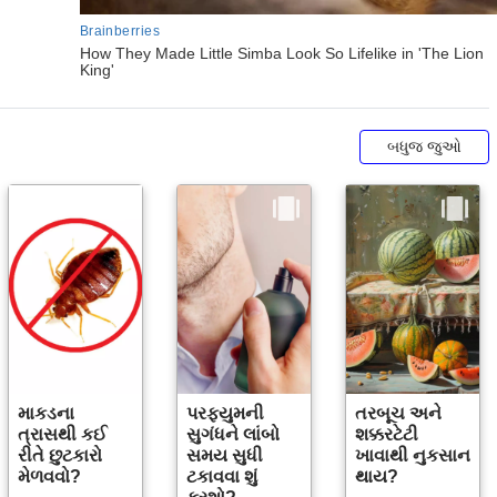
બધુજ જુઓ
માકડના
પરફ્યુમની
તરબૂચ અને
ત્રાસથી કઈ
સુગંધને લાંબો
શક્કરટેટી
રીતે છુટકારો
સમય સુધી
ખાવાથી નુકસાન
મેળવવો?
ટકાવવા શું
થાય?