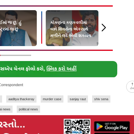
બઈમાં જ છું, હું
કોકણના કણકવલીમાં
મોદી, શાહ અ
ટ્રમાં જ છું
બન્ને શિવસેના એકસાથે
ફડણવીસનાં ન
મળીને લડે એવી શક્યતા
બંધ કર, નહી
પોલ ખોલી ન
 Correspondent
ટો
aaditya thackeray
murder case
sanjay raut
shiv sena
i news
political news