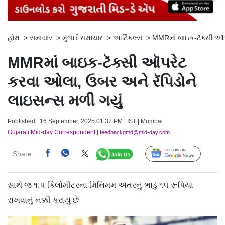
હોમ
>
સમાચાર
>
મુંબઈ સમાચાર
>
આર્ટિકલ્સ
>
MMRમાં બાઇક-ટૅક્સી ઑપ
MMRમાં બાઇક-ટૅક્સી ઑપરેટ
કરવા ઓલા, ઉબર અને રૅપિડોને
લાઇસન્સ મળી ગયું
Published : 16 September, 2025 01:37 PM | IST | Mumbai
Gujarati Mid-day Correspondent
| feedbackgmd@mid-day.com
Share:
Follow Us
સાથે જ ૧.૫ કિલોમીટરના મિનિમમ અંતરનું ભાડું ૧૫ રૂપિયા
રાખવાનું નક્કી કરાયું છે