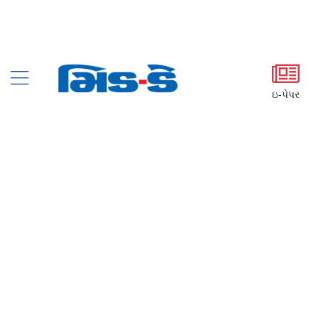
ઇ-પેપર