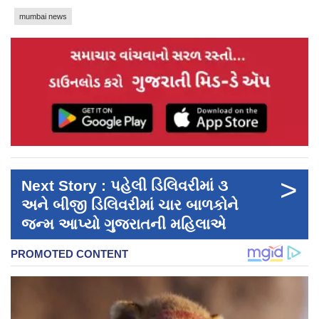
mumbai news
>
Next Story : પહેલી ડિલિવરીમાં ૩
અને બીજી ડિલિવરીમાં ચાર બાળકોને
જન્મ આપ્યો ગુજરાતની મહિલાએ