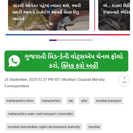
પંદરમી ઓગસ્ટ પહેલાં બ્લાસ્ટ થશે, આવી
એ... ધડામ! મિસિં
ધમકી આપતો ઇ-મેઈલ આવ્યો મેયર રિતુ
કંપાવનારો એક્સ
તાવડેને
16 September, 2025 01:37 PM IST | Mumbai | Gujarati Mid-day
ટોચ
Correspondent
maharashtra news
maharashtra
ola
uber
mumbai transport
maharashtra state road transport corporation
mumbai metropolitan region development authority
mumbai