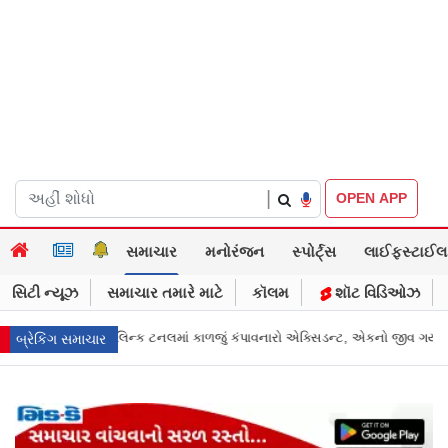
|
OPEN APP
સમાચાર
મનોરંજન
સ્પોર્ટ્સ
લાઈફસ્ટાઈલ
સિટી ન્યૂઝ
સમાચાર તમારે માટે
કૉલમ
શૉટ વિડિઓઝ
એકનો જીવ ગયો
Gujarat News: મોરબીમાં મેજિક! કૂવાનું પાણી દરિયાનાં મોજાંની જેમ
બ્રેકિંગ સમાચાર