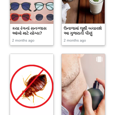
કયા રંગનાં સનગ્લાસ
ઉનાળામાં લૂથી બચાવશે
આંખો માટે યોગ્ય?
આ ગુજરાતી પીણું
2 months ago
2 months ago