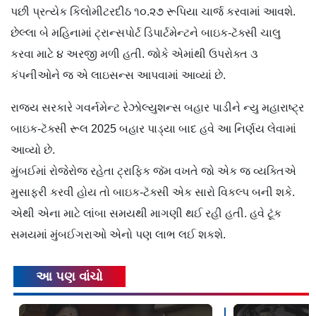
પછી પ્રત્યેક કિલોમીટરદીઠ ૧૦.૨૭ રૂપિયા ચાર્જ કરવામાં આવશે.
છેલ્લા બે મહિનામાં ટ્રાન્સપોર્ટ ડિપાર્ટમેન્ટને બાઇક-ટૅક્સી ચાલુ
કરવા માટે ૪ અરજી મળી હતી. જોકે એમાંથી ઉપરોક્ત ૩
કંપનીઓને જ એ લાઇસન્સ આપવામાં આવ્યાં છે.
રાજ્ય સરકારે ગવર્નમેન્ટ રેઝોલ્યુશન્સ બહાર પાડીને ન્યુ મહારાષ્ટ્ર
બાઇક-ટૅક્સી રૂલ 2025 બહાર પાડ્યા બાદ હવે આ નિર્ણય લેવામાં
આવ્યો છે.
મુંબઈમાં રોજેરોજ રહેતા ટ્રાફિક જૅમ વખતે જો એક જ વ્યક્તિએ
મુસાફરી કરવી હોય તો બાઇક-ટૅક્સી એક સારો વિકલ્પ બની શકે.
એથી એના માટે લાંબા સમયથી માગણી થઈ રહી હતી. હવે ટૂંક
સમયમાં મુંબઈગરાઓ એનો પણ લાભ લઈ શકશે.
આ પણ વાંચો