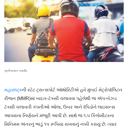
પ્રતીકાત્મક તસવીર
મહારાષ્ટ્ર
ની સ્ટેટ ટ્રાન્સપોર્ટ ઑથોરિટીએ હવે મુંબઈ મેટ્રોપૉલિટન
રીજન (MMR)માં બાઇક-ટૅક્સી ચલાવવા પહેલેથી જ ઍપ-બેઝ્ડ
ટૅક્સી ચલાવતી કંપનીઓ ઓલા, ઉબર અને રૅપિડોને લાઇસન્સ
આપવાના નિર્ણયને મંજૂરી આપી છે. સાથે જ ૧.૫ કિલોમીટરના
મિનિમમ અંતરનું ભાડું ૧૫ રૂપિયા રાખવાનું નક્કી કરાયું છે. ત્યાર