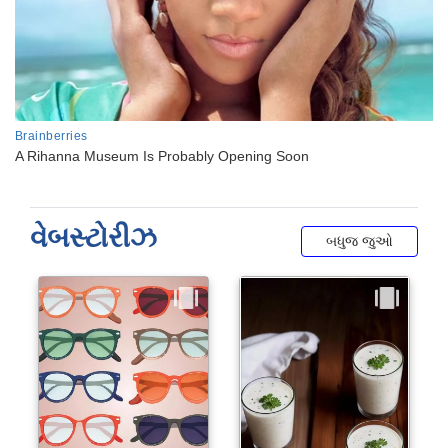
વેબસ્ટોરીઝ
બધુજ જુઓ