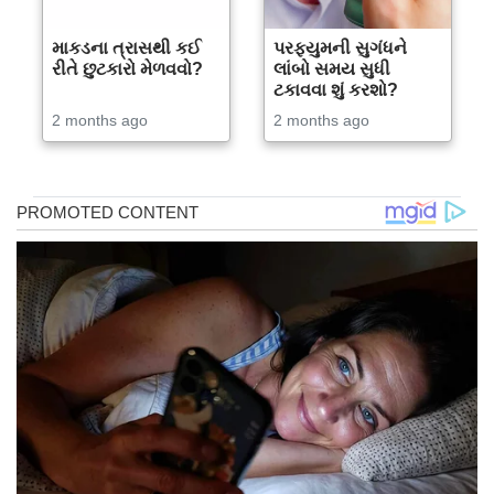
માકડના ત્રાસથી કઈ
પરફ્યુમની સુગંધને
રીતે છુટકારો મેળવવો?
લાંબો સમય સુધી
ટકાવવા શું કરશો?
2 months ago
2 months ago