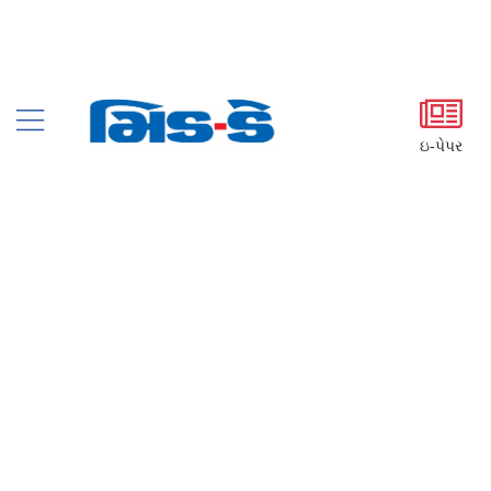
ઇ-પેપર