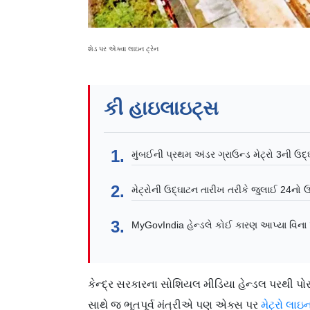
શેડ પર એક્વા લાઇન ટ્રેન
કી હાઇલાઇટ્સ
મુંબઈની પ્રથમ અંડર ગ્રાઉન્ડ મેટ્રો 3ની ઉદ્
મેટ્રોની ઉદ્ઘાટન તારીખ તરીકે જુલાઈ 24નો 
MyGovIndia હેન્ડલે કોઈ કારણ આપ્યા વિના પ
કેન્દ્ર સરકારના સોશિયલ મીડિયા હેન્ડલ પરથી પો
સાથે જ ભૂતપૂર્વ મંત્રીએ પણ એક્સ પર
મેટ્રો લા