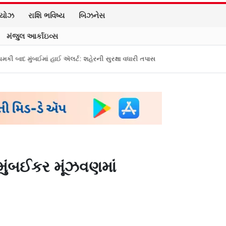
િયોઝ
રાશિ ભવિષ્ય
બિઝનેસ
મંજુલ આર્કાઇવ્સ
ં હાઈ ઍલર્ટ: શહેરની સુરક્ષા વધારી તપાસ શરૂ, જુઓ તસવીરો
એક પર હુમલો, બધા 
મુંબઈકર મૂંઝવણમાં