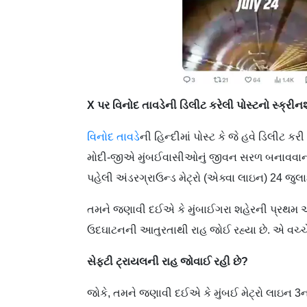
X પર વિનોદ તાવડેની ડિલીટ કરેલી પોસ્ટનો સ્ક્રીનશ
વિનોદ તાવડે
ની હિન્દીમાં પોસ્ટ કે જે હવે ડિલીટ કરી 
મોદી-જીએ મુંબઈવાસીઓનું જીવન સરળ બનાવવાની ગ
પહેલી અંડરગ્રાઉન્ડ મેટ્રો (એક્વા લાઇન) 24 જુ
તમને જણાવી દઈએ કે મુંબાઈગરા શહેરની પ્રથમ અં
ઉદઘાટનની આતુરતાથી રાહ જોઈ રહ્યા છે. એ વચ્ચે 
સેફટી ટ્રાયલની રાહ જોવાઈ રહી છે?
જોકે, તમને જણાવી દઈએ કે મુંબઈ મેટ્રો લાઇન 3