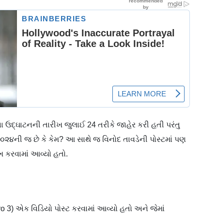
 ઉદ્ઘાટનની તારીખ જુલાઈ 24 તરીકે જાહેર કરી હતી પરંતુ
ષ ૨૦૨૪ની જ છે કે કેમ? આ સાથે જ વિનોદ તાવડેની પોસ્ટમાં પણ
ખ કરવામાં આવ્યો હતો.
3) એક વિડિયો પોસ્ટ કરવામાં આવ્યો હતો અને જેમાં