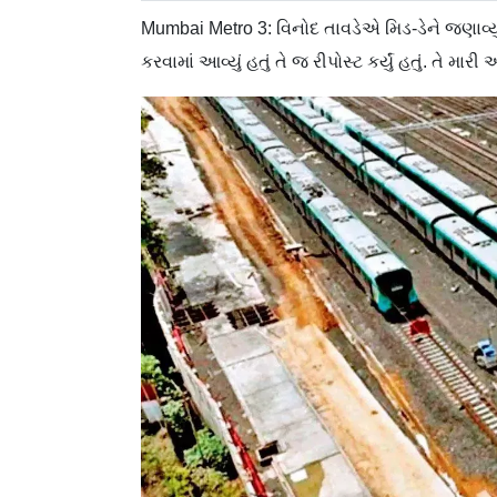
Mumbai Metro 3: વિનોદ તાવડેએ મિડ-ડેને જણાવ્યું હતુ
કરવામાં આવ્યું હતું તે જ રીપોસ્ટ કર્યું હતું. તે મ