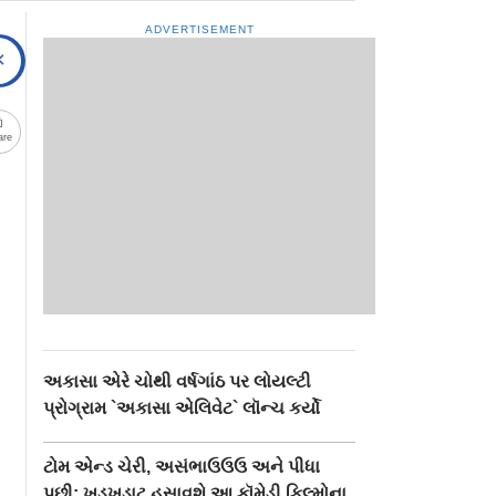
ADVERTISEMENT
are
અકાસા એરે ચોથી વર્ષગાંઠ પર લોયલ્ટી
પ્રોગ્રામ `અકાસા એલિવેટ` લૉન્ચ કર્યો
ટોમ એન્ડ ચેરી, અસંભાઉઉઉ અને પીધા
પછી: ખડખડાટ હસાવશે આ કૉમેડી ફિલ્મોના