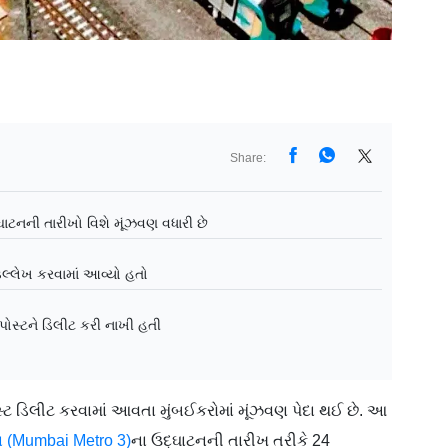
Share:
ઘાટનની તારીખો વિશે મૂંઝવણ વધારી છે
ઉલ્લેખ કરવામાં આવ્યો હતો
ોસ્ટને ડિલીટ કરી નાખી હતી
સ્ટ ડિલીટ કરવામાં આવતા મુંબઈકરોમાં મૂંઝવણ પેદા થઈ છે. આ
ઇન (Mumbai Metro 3)
ના ઉદ્ઘાટનની તારીખ તરીકે 24