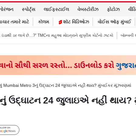
નોરંજન
સ્પોર્ટ્સ
લાઈફસ્ટાઈલ
વેબસ્ટોરીઝ
ફોટોઝ
વીડ
ાચાર તમારે માટે
કૉલમ
શૉટ વિડિઓઝ
વોઈસ ઑફ મુંબઈ
છે…?” TMCના મહુઆ મોઇત્રાને સુપ્રીમ કોર્ટનો ઝટકો
બૉમ્બની ધમકી બાદ મુંબઈમા
 શું Mumbai Metro 3નું ઉદ્ઘાટન 24 જુલાઇએ નહીં થાય? મુંબઈકર મૂંઝવણમાં
3નું ઉદ્ઘાટન 24 જુલાઇએ નહીં થાય? 
Follow Us