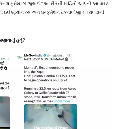
! ઓપરેશનલ ફ્રોમ 24 જુલાઈ.” આ રીતેની માહિતી આપતી આ પોસ્ટ
ના ઇલેક્ટ્રોનિક્સ અને ઇન્ફર્મેશન ટેક્નોલોજી મંત્રાલયની
ણાવાયું હતું?