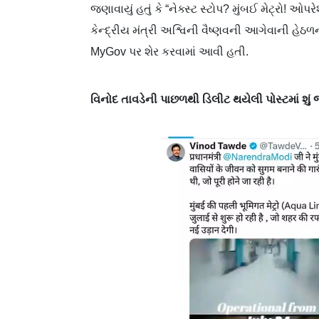
જણાવાયું હતું કે “નેક્સ્ટ સ્ટોપ? મુંબઈ મેટ્રો
કેન્દ્રીય મંત્રી અશ્વિની વૈષ્ણવની આગેવાની હેઠળ
MyGov પર શેર કરવામાં આવી હતી.
વિનોદ તાવડેની પાછળથી ડિલીટ થયેલી પોસ્ટમાં શું જ