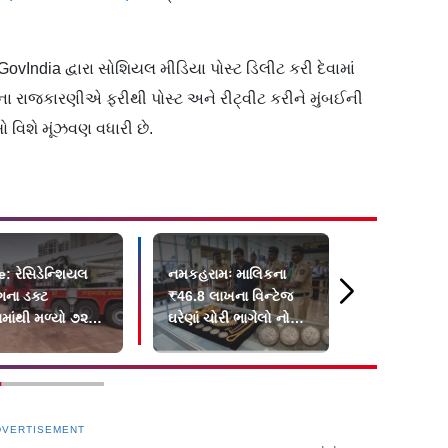
vIndia દ્વારા સોશિયલ મીડિયા પોસ્ટ ડિલીટ કરી દેવામાં
 રાજકારણીએ ફરીથી પોસ્ટ અને રીટ્વીટ કરીને મુંબઈની
ો વિશે મૂંઝવણ વધારી છે.
: રેસિડેન્શિયલ
નમકહરામઃ માલિકના
બોરીવલીમાં બ
ંગના ડક્ટ
₹46.8 લાખના વિન્ટેજ
જોશમાં હવામ
માંથી મળ્યો ૭૨
ઘરેણાં ચોરી ભાગેલો નોકર
વીડિયો વાયર
 વૃદ્ધનો મૃતદેહ
મુંબઈ એરપોર્ટ પર...
સામે એફ
DVERTISEMENT