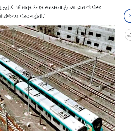
ં કે, “મેં માત્ર કેન્દ્ર સરકારના હેન્ડલ દ્વારા જે પોસ્ટ
ારી ઓરિજિનલ પોસ્ટ નહોતી."
Sh