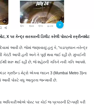
ોટ, X પર કેન્દ્ર સરકારની ડિલીટ કરેલી પોસ્ટનો સ્ક્રીનશોટ
દેવામાં આવી છે. જેમાં જણાવાયું હતું કે, “વડાપ્રધાન નરેન્દ્ર
ેરંટી આપી હતી અને તે પૂર્ણ થવા જઈ રહી છે. મુંબઈની
લાઈથી શરૂ થઈ રહી છે, જે શહેરની ગતિને નવી ગતિ આપશે.
ડર ગ્રાઉન્ડ મેટ્રો એક્વા લાઇન 3 (Mumbai Metro 3)ના
આવી પોસ્ટે વધુ આતુરતા જન્માવી છે.
ના અધિકારીઓએ પોસ્ટ પર કોઈ જ પ્રકારની ટિપ્પણી કરી