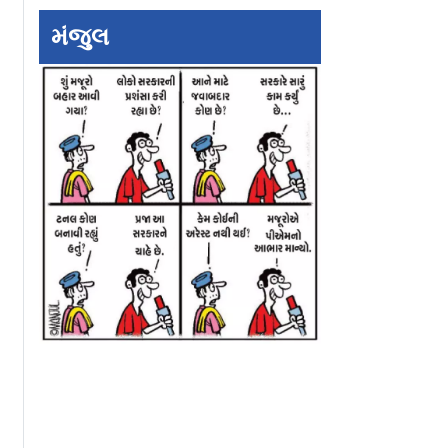
મંજુલ
ર્થડેના
MMRDA સંચાલિત મેટ્રો
મેટ્રો 10 હવે ગાયમ
ાં ફાયરિંગનો
નેટવર્કમાં અત્યાર સુધીમાં
ઘાટથી ફાઉન્ટન હો
લ, 10 લોકો
૩૦ કરોડ પ્રવાસીઓએ
સુધી રોડને પૅરૅલલ 
આઈઆર
પ્રવાસ કર્યો
દોડશે