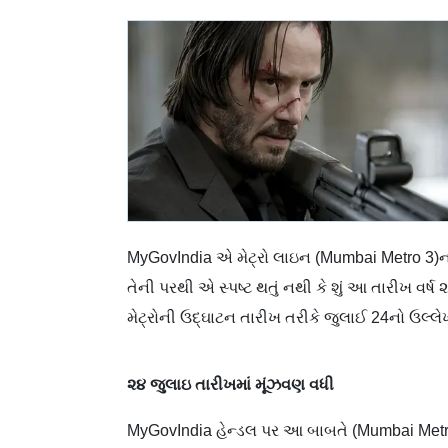
MyGovIndia એ મેટ્રો લાઇન (Mumbai Metro 3)ના
તેની પરથી એ સ્પષ્ટ થતું નથી કે શું આ તારીખ વર્
મેટ્રોની ઉદ્ઘાટન તારીખ તરીકે જુલાઈ 24નો ઉલ્લે
૨૪ જુલાઇ તારીખમાં મૂંઝવણ વધી
MyGovIndia હેન્ડલ પર આ બાબતે (Mumbai Metro 