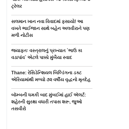
ટ્રેલર
સલમાન ખાન નવા વિવાદમાં ફસાયો! આ
વખતે ભાઈજાન સાથે બહેન અલવીરાને પણ
મળી નોટીસ
જ્યાફતઃ વસ્ત્રાલનું પ્રખ્યાત `ભાઉ કા
વડાપાંવ` એટલે પાક્કો મુંબૈયા સ્વાદ
Thane: રેસિડેન્શિયલ બિલ્ડિંગના ડક્ટ
એરિયામાંથી મળ્યો ૭૨ વર્ષીય વૃદ્ધનો મૃતદેહ
બૉમ્બની ધમકી બાદ મુંબઈમાં હાઈ ઍલર્ટ:
શહેરની સુરક્ષા વધારી તપાસ શરૂ, જુઓ
તસવીરો