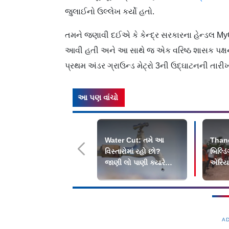
જુલાઈનો ઉલ્લેખ કર્યો હતો.
તમને જણાવી દઈએ કે કેન્દ્ર સરકારના હેન્ડલ MyGo
આવી હતી અને આ સાથે જ એક વરિષ્ઠ શાસક પક્ષના
પ્રથમ અંડર ગ્રાઉન્ડ મેટ્રો 3ની ઉદ્ઘાટનની તારીખ
આ પણ વાંચો
Water Cut: તમે આ
Thane
વિસ્તારોમાં રહો છો?
બિલ્ડિ
જાણી લો પાણી ક્યારે
એરિયા
નથી આવવાનું...
વર્ષીય
A