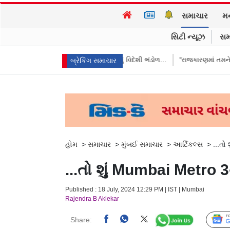
સમાચાર
મ
સિટી ન્યૂઝ
સમ
ભારતે આપ્યો જવાબ, કહ્યું વિદેશી ભંડોળ…
“રાજકારણમાં તમને ઇંડાથી ડર લાગે 
બ્રેકિંગ સમાચાર
હોમ
>
સમાચાર
>
મુંબઈ સમાચાર
>
આર્ટિકલ્સ
>
...તો
...તો શું Mumbai Metro 
Published : 18 July, 2024 12:29 PM | IST | Mumbai
Rajendra B Aklekar
Share: