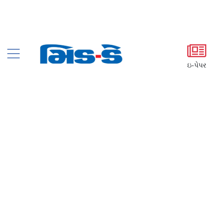
ઇ-પેપર