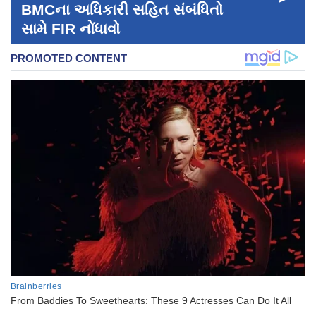
BMCના અધિકારી સહિત સંબંધિતો
સામે FIR નોંધાવો