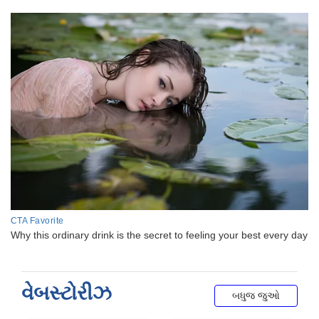
વેબસ્ટોરીઝ
બધુજ જુઓ