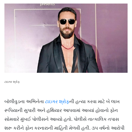
ટાઇગર શ્રોફ
બૉલીવુડના અભિનેતા
ટાઇગર શ્રોફ
ની હત્યા કરવા માટે બે લાખ
રૂપિયાની સુપારી અને હથિયાર આપવામાં આવ્યાં હોવાનો ફોન
સોમવારે મુંબઈ પોલીસને આવ્યો હતો. પોલીસે તાત્કાલિક તપાસ
શરૂ કરીને ફોન કરનારાની માહિતી મેળવી હતી. ૩૫ વર્ષનો આરોપી