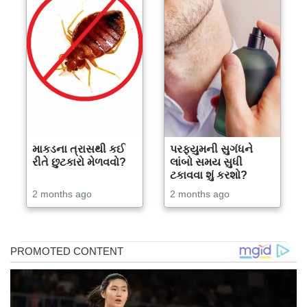
માકડના ત્રાસથી કઈ
પરફ્યુમની સુગંધને
રીતે છુટકારો મેળવવો?
લાંબો સમય સુધી
ટકાવવા શું કરશો?
2 months ago
2 months ago