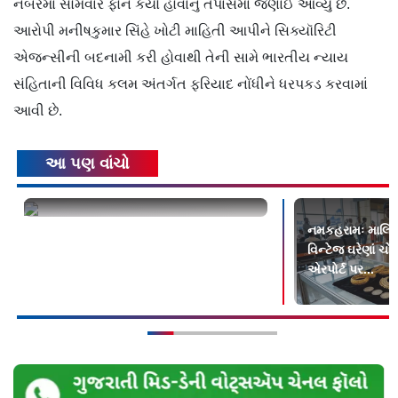
નંબરમાં સોમવારે ફોન કર્યો હોવાનું તપાસમાં જણાઈ આવ્યું છે.
આરોપી મનીષકુમાર સિંહે ખોટી માહિતી આપીને સિક્યૉરિટી
એજન્સીની બદનામી કરી હોવાથી તેની સામે ભારતીય ન્યાય
સંહિતાની વિવિધ કલમ અંતર્ગત ફરિયાદ નોંધીને ધરપકડ કરવામાં
આવી છે.
આ પણ વાંચો
ટાઇગર શ્રૉફ અને દિશા પટણી વિરુદ્ધ મુંબઇ
નમકહરામઃ માલિક
પોલીસે નોંધી FIR
વિન્ટેજ ઘરેણાં ચો
એરપોર્ટ પર...