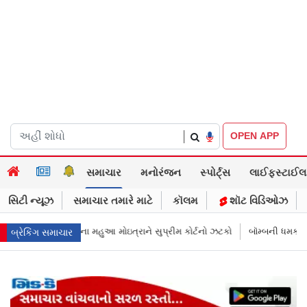
|
OPEN APP
સમાચાર
મનોરંજન
સ્પોર્ટ્સ
લાઈફસ્ટાઈલ
સિટી ન્યૂઝ
સમાચાર તમારે માટે
કૉલમ
શૉટ વિડિઓઝ
્રાને સુપ્રીમ કોર્ટનો ઝટકો
બૉમ્બની ધમકી બાદ મુંબઈમાં હાઈ ઍલર્ટ: શહેરની સ
બ્રેકિંગ સમાચાર