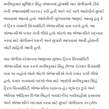
મનીષકુમાર સુજિંદર સિંહ પંજાબમાં હોવાથી ખાર પોલીસની ટીમે
તેની પંજાબમાંથી ધરપકડ કરી હતી અને ગઈ કાલે આરોપીને મુંબઈ
લાવવામાં આવ્યો હતો. આરોપીની પૂછપરછમાં જણાઈ આવ્યું હતું કે
તે ટ્રિગ નામની સિક્યૉરિટી એજન્સીમાં કામ કરતો હતો. આ
એજન્સીએ પગાર કાપી લીધો હતો એટલે આ એજન્સીને બદનામ
કરવા માટે પોલીસને ધમકી અને સુપારી આપવામાં આવી હોવાની
ખોટી માહિતી આપી હતી.
ખાર પોલીસ-સ્ટેશનના જણાવ્યા મુજબ ટ્રિગ સિક્યૉરિટી
એજન્સીમાં કામ કરતો મનીષકુમાર સિંહ છેલ્લા કેટલાક દિવસથી
કામ પર નહોતો જતો એટલે એજન્સીએ તેનો પગાર કાપી લીધો
હતો. પગાર કાપવાનો બદલો લેવા માટે આરોપી મનીષકુમાર સિંહે
ટ્રિગ સિક્યૉરિટી એજન્સીના બ્રાન્ચ-હેડ ભૂપેન્દ્ર દુબે અને
એરિયા ઑફિસર દિનેશ સિંહને કાયદાકીય કાર્યવાહીમાં ફસાવવા
અને એજન્સીને બદનામ કરવા માટે મુંબઈ પોલીસના કન્ટ્રોલ