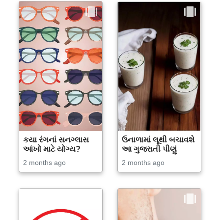
કયા રંગનાં સનગ્લાસ
ઉનાળામાં લૂથી બચાવશે
આંખો માટે યોગ્ય?
આ ગુજરાતી પીણું
2 months ago
2 months ago