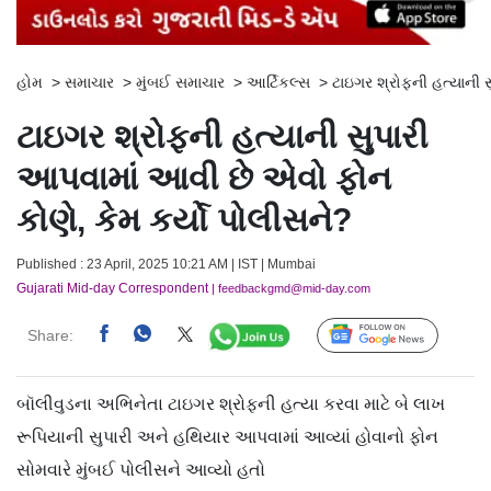
હોમ
>
સમાચાર
>
મુંબઈ સમાચાર
>
આર્ટિકલ્સ
>
ટાઇગર શ્રોફની હત્યાની 
ટાઇગર શ્રોફની હત્યાની સુપારી
આપવામાં આવી છે એવો ફોન
કોણે, કેમ કર્યો પોલીસને?
Published : 23 April, 2025 10:21 AM | IST | Mumbai
Gujarati Mid-day Correspondent
| feedbackgmd@mid-day.com
Share:
Follow Us
બૉલીવુડના અભિનેતા ટાઇગર શ્રોફની હત્યા કરવા માટે બે લાખ
રૂપિયાની સુપારી અને હથિયાર આપવામાં આવ્યાં હોવાનો ફોન
સોમવારે મુંબઈ પોલીસને આવ્યો હતો