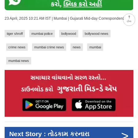
23 April, 2025 10:21 AM IST | Mumbai | Gujarati Mid-day Correspondent
ટોચ
tiger shroff
mumbai police
bollywood
bollywood news
crime news
mumbai crime news
news
mumbai
mumbai news
>
Next Story : તોડકામ કરનારા