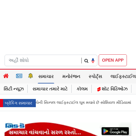
|
OPEN APP
સમાચાર
મનોરંજન
સ્પોર્ટ્સ
લાઈફસ્ટાઈલ
સિટી ન્યૂઝ
સમાચાર તમારે માટે
કૉલમ
શૉટ વિડિઓઝ
ાઈલ ધૂમ મચાવે છે સોશિયલ મીડિયામાં
માર્ક ઝુકરબર્ગે માની Metaની ભૂલ, ચાઈલ્
બ્રેકિંગ સમાચાર