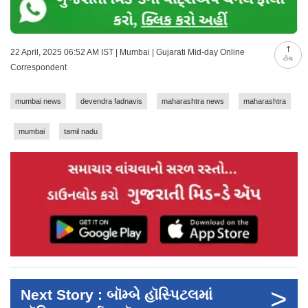
22 April, 2025 06:52 AM IST | Mumbai | Gujarati Mid-day Online
ટોચ
Correspondent
mumbai news
devendra fadnavis
maharashtra news
maharashtra
mumbai
tamil nadu
>
Next Story : બૉમ્બે હૉસ્પિટલમાં