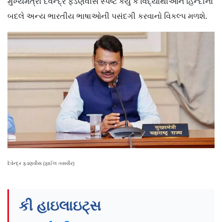
મુખ્યમંત્રી દેવેન્દ્ર ફડણવીસે સ્પષ્ટ કર્યું કે વિદ્યાર્થીઓને હિન્દીના
બદલે અન્ય ભારતીય ભાષાઓની પસંદગી કરવાનો વિકલ્પ મળશે.
દેવેન્દ્ર ફડણવીસ (ફાઈલ તસવીર)
કી હાઇલાઇટ્સ