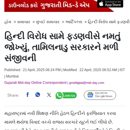
હોમ
>
સમાચાર
>
મુંબઈ સમાચાર
>
આર્ટિકલ્સ
>
હિન્દી વિરોધ સામે ફડણવી
હિન્દી વિરોધ સામે ફડણવીસે નમતું
જોખ્યું, તામિલનાડુ સરકારને મળી
સંજીવની
Published : 21 April, 2025 06:24 PM | Modified : 22 April, 2025 06:52 AM | IST
| Mumbai
Gujarati Mid-day Online Correspondent
| gmddigital@mid-day.com
Share:
Follow Us
મહારાષ્ટ્રમાં નવી શિક્ષણ નીતિ હેઠળ હિન્દીને ફરજિયાત કરવા
મામલે થયેલા વિવાદ વચ્ચે રાજ્ય સરકારે યૂટર્ન લઈ લીધો છે.