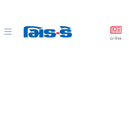
ઇ-પેપર