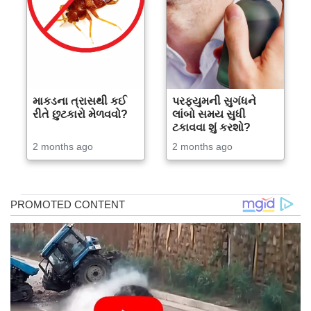
માકડના ત્રાસથી કઈ
પરફ્યુમની સુગંધને
રીતે છુટકારો મેળવવો?
લાંબો સમય સુધી
ટકાવવા શું કરશો?
2 months ago
2 months ago