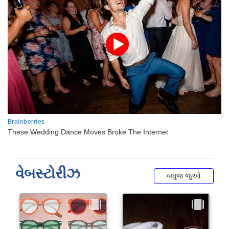
વેબસ્ટોરીઝ
બધુજ જુઓ