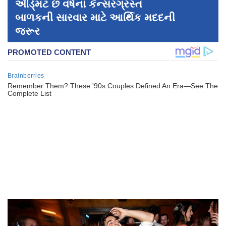
ઍડ્‍મિટ છ વર્ષના કૅન્સરગ્રસ્ત
બાળકની સારવાર માટે આર્થિક મદદની
જરૂર