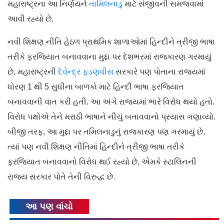
મહારાષ્ટ્રના આ નિર્ણયને
તામિલનાડુ
માટે સંજીવની સમજવામાં
આવી રહ્યો છે.
નવી શિક્ષણ નીતિ હેઠળ પ્રાથમિક શાળાઓમાં હિન્દીને ત્રીજી ભાષા
તરીકે ફરજિયાત બનાવવાના મુદ્દા પર દેશભરમાં રાજકારણ ગરમાયું
છે. મહારાષ્ટ્રની
દેવેન્દ્ર ફડણવીસ
સરકારે પણ પોતાના રાજ્યમાં
ધોરણ 1 થી 5 સુધીના બાળકો માટે હિન્દી ભાષા ફરજિયાત
બનાવવાની વાત કરી હતી. આ અંગે રાજ્યમાં ભારે વિરોધ થયો હતો.
વિરોધ પક્ષોએ તેને મરાઠી ભાષાને નીચું બતાવવાનો પ્રયાસ ગણાવ્યો.
બીજી તરફ, આ મુદ્દા પર તમિલનાડુનું રાજકારણ પણ ગરમાયું છે.
ત્યાં પણ નવી શિક્ષણ નીતિમાં હિન્દીને ત્રીજી ભાષા તરીકે
ફરજિયાત બનાવવાનો વિરોધ થઈ રહ્યો છે. એમકે સ્ટાલિનની
રાજ્ય સરકાર પોતે તેની વિરુદ્ધ છે.
આ પણ વાંચો