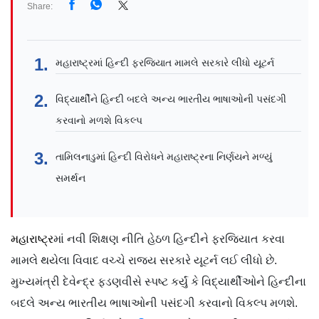
Share:
મહારાષ્ટ્રમાં હિન્દી ફરજિયાત મામલે સરકારે લીધો યૂટર્ન
વિદ્યાર્થીને હિન્દી બદલે અન્ય ભારતીય ભાષાઓની પસંદગી
કરવાનો મળશે વિકલ્પ
તામિલનાડુમાં હિન્દી વિરોધને મહારાષ્ટ્રના નિર્ણયને મળ્યું
સમર્થન
મહારાષ્ટ્ર
માં નવી શિક્ષણ નીતિ હેઠળ હિન્દીને ફરજિયાત કરવા
મામલે થયેલા વિવાદ વચ્ચે રાજ્ય સરકારે યૂટર્ન લઈ લીધો છે.
મુખ્યમંત્રી દેવેન્દ્ર ફડણવીસે સ્પષ્ટ કર્યું કે વિદ્યાર્થીઓને હિન્દીના
બદલે અન્ય ભારતીય ભાષાઓની પસંદગી કરવાનો વિકલ્પ મળશે.