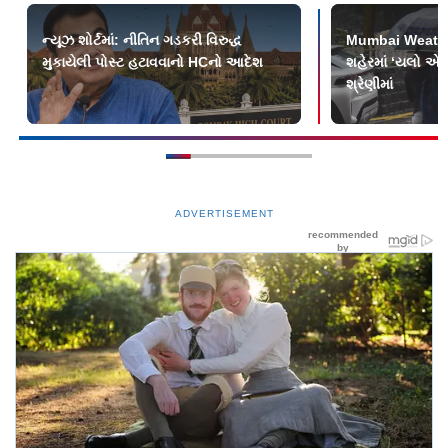
ન્યૂઝ શોર્ટમાં: નીતિન ગડકરી વિરુદ્ધ
Mumbai Weath
મુકાયેલી પોસ્ટ હટાવવાનો HCનો આદેશ
શહેરમાં ‘યલો એલર
શ્રેણીમાં
ADVERTISEMENT