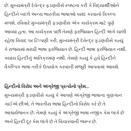
છે. મુખ્યમંત્રી દેવેન્દ્ર ફડણવીસે સ્પષ્ટતા કરી કે વિદ્યાર્થીઓને
હિન્દીને બદલે અન્ય ભારતીય ભાષાઓ પસંદ કરવાનો વિકલ્પ
મળશે. રવિવારે મુખ્યમંત્રી ફડણવીસ એક કાર્યક્રમ માટે પુણે
આવ્યા હતા. આ કાર્યક્રમ પછી તેમણે ફરજિયાત હિન્દી અંગે ચાલી
રહેલા વિવાદ પર ટિપ્પણી કરી. મુખ્યમંત્રી દેવેન્દ્ર ફડણવીસે કહ્યું
કે રાજ્યમાં મરાઠી ભાષા ફરજિયાત છે. હિન્દી ભાષા ફરજિયાત નથી.
ક્યાંય હિન્દીનું અતિક્રમણ નથી. તેમણે કહ્યું કે હવે હિન્દીને
વૈકલ્પિક ભાષા તરીકે ઉપયોગ કરવાની મંજૂરી આપવામાં આવશે.
હિન્દીનો વિરોધ અને અંગ્રેજી પ્રત્યેનો પ્રેમ...
મુખ્યમંત્રી ફડણવીસે કહ્યું કે આપણે અંગ્રેજી ભાષાના ગુણગાન
ગાઈએ છીએ. તે ભારતીય ભાષા હિન્દીનો વિરોધ કરે છે તે
આશ્ચર્યજનક છે. તેમણે કહ્યું કે અંગ્રેજી ભાષા નજીક કેમ લાગે છે
અને હિન્દી દૂર કેમ લાગે છે તે વિચારવાની જરૂર છે.