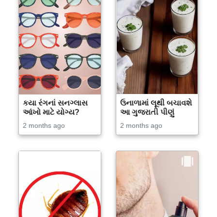
કયા રંગનાં સનગ્લાસ
ઉનાળામાં લૂથી બચાવશે
આંખો માટે યોગ્ય?
આ ગુજરાતી પીણું
2 months ago
2 months ago