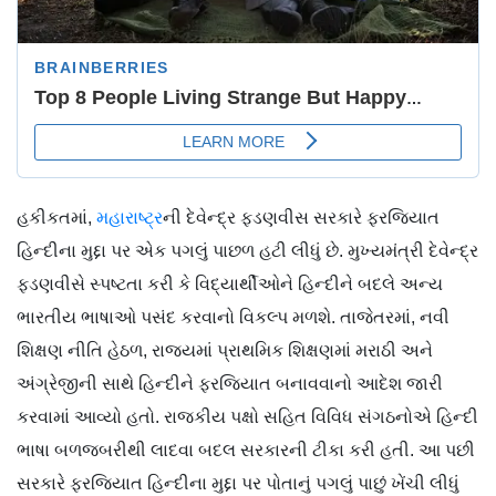
હકીકતમાં,
મહારાષ્ટ્ર
ની દેવેન્દ્ર ફડણવીસ સરકારે ફરજિયાત
હિન્દીના મુદ્દા પર એક પગલું પાછળ હટી લીધું છે. મુખ્યમંત્રી દેવેન્દ્ર
ફડણવીસે સ્પષ્ટતા કરી કે વિદ્યાર્થીઓને હિન્દીને બદલે અન્ય
ભારતીય ભાષાઓ પસંદ કરવાનો વિકલ્પ મળશે. તાજેતરમાં, નવી
શિક્ષણ નીતિ હેઠળ, રાજ્યમાં પ્રાથમિક શિક્ષણમાં મરાઠી અને
અંગ્રેજીની સાથે હિન્દીને ફરજિયાત બનાવવાનો આદેશ જારી
કરવામાં આવ્યો હતો. રાજકીય પક્ષો સહિત વિવિધ સંગઠનોએ હિન્દી
ભાષા બળજબરીથી લાદવા બદલ સરકારની ટીકા કરી હતી. આ પછી
સરકારે ફરજિયાત હિન્દીના મુદ્દા પર પોતાનું પગલું પાછું ખેંચી લીધું