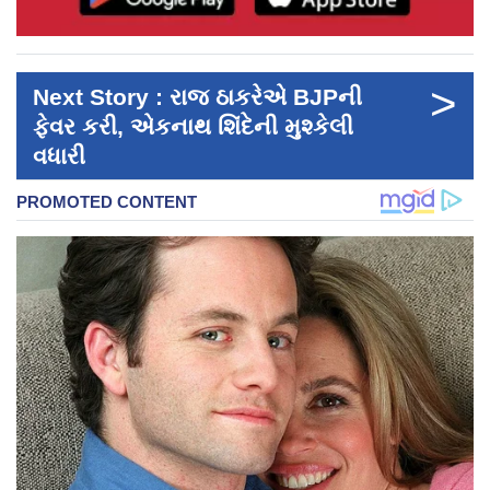
>
Next Story : રાજ ઠાકરેએ BJPની
ફેવર કરી, એકનાથ શિંદેની મુશ્કેલી
વધારી