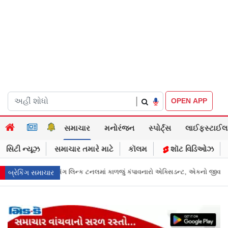
|
OPEN APP
સમાચાર
મનોરંજન
સ્પોર્ટ્સ
લાઈફસ્ટાઈલ
સિટી ન્યૂઝ
સમાચાર તમારે માટે
કૉલમ
શૉટ વિડિઓઝ
ારો એક્સિડન્ટ, એકનો જીવ ગયો
Gujarat News: મોરબીમાં મેજિક! કૂવાનું પાણી દરિય
બ્રેકિંગ સમાચાર