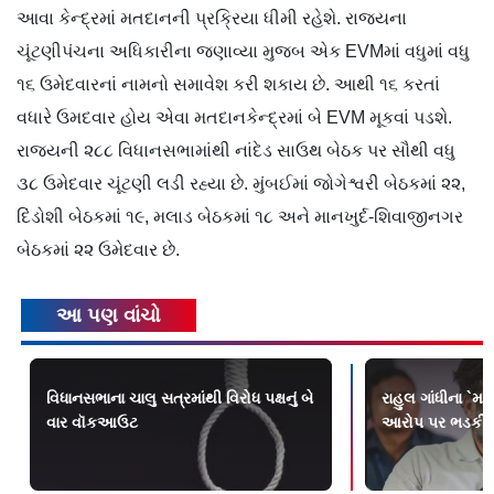
આવા કેન્દ્રમાં મતદાનની પ્રક્રિયા ધીમી રહેશે. રાજ્યના
ચૂંટણીપંચના અધિકારીના જણાવ્યા મુજબ એક EVMમાં વધુમાં વધુ
૧૬ ઉમેદવારનાં નામનો સમાવેશ કરી શકાય છે. આથી ૧૬ કરતાં
વધારે ઉમદવાર હોય એવા મતદાનકેન્દ્રમાં બે EVM મૂકવાં પડશે.
રાજ્યની ૨૮૮ વિધાનસભામાંથી નાંદેડ સાઉથ બેઠક પર સૌથી વધુ
૩૮ ઉમેદવાર ચૂંટણી લડી રહ્યા છે. મુંબઈમાં જોગેશ્વરી બેઠકમાં ૨૨,
દિંડોશી બેઠકમાં ૧૯, મલાડ બેઠકમાં ૧૮ અને માનખુર્દ-શિવાજીનગર
બેઠકમાં ૨૨ ઉમેદવાર છે.
આ પણ વાંચો
વિધાનસભાના ચાલુ સત્રમાંથી વિરોધ પક્ષનું બે
રાહુલ ગાંધીના `મહા
વાર વૉકઆઉટ
આરોપ પર ભડકી EC