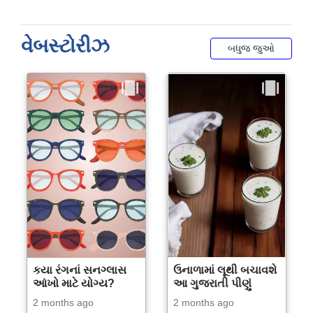
વેબસ્ટોરીઝ
બધુજ જુઓ
કયા રંગનાં સનગ્લાસ
ઉનાળામાં લૂથી બચાવશે
આંખો માટે યોગ્ય?
આ ગુજરાતી પીણું
2 months ago
2 months ago