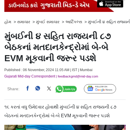
હોમ
>
સમાચાર
>
મુંબઈ સમાચાર
>
આર્ટિકલ્સ
>
મુંબઈની ૪ સહિત રાજ્યની
મુંબઈની ૪ સહિત રાજ્યની ૮૭
બેઠકનાં મતદાનકેન્દ્રોમાં બે-બે
EVM મૂકવાની જરૂર પડશે
Published : 06 November, 2024 11:05 AM | IST | Mumbai
Gujarati Mid-day Correspondent
| feedbackgmd@mid-day.com
Share:
Follow Us
૧૬ કરતાં વધુ ઉમેદવાર હોવાથી મુંબઈની ૪ સહિત રાજ્યની ૮૭
બેઠકનાં મતદાનકેન્દ્રોમાં બે-બે EVM મૂકવાની જરૂર પડશે