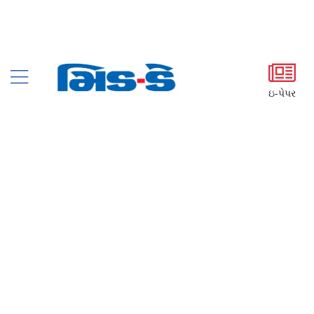
ઇ-પેપર