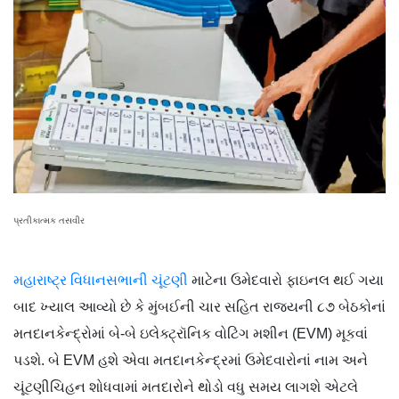
પ્રતીકાત્મક તસવીર
મહારાષ્ટ્ર વિધાનસભાની ચૂંટણી
માટેના ઉમેદવારો ફાઇનલ થઈ ગયા
બાદ ખ્યાલ આવ્યો છે કે મુંબઈની ચાર સહિત રાજ્યની ૮૭ બેઠકોનાં
મતદાનકેન્દ્રોમાં બે-બે ઇલેક્ટ્રૉનિક વોટિંગ મશીન (EVM) મૂકવાં
પડશે. બે EVM હશે એવા મતદાનકેન્દ્રમાં ઉમેદવારોનાં નામ અને
ચૂંટણીચિહન શોધવામાં મતદારોને થોડો વધુ સમય લાગશે એટલે