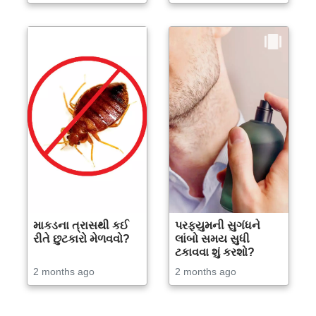
માકડના ત્રાસથી કઈ
પરફ્યુમની સુગંધને
રીતે છુટકારો મેળવવો?
લાંબો સમય સુધી
ટકાવવા શું કરશો?
2 months ago
2 months ago