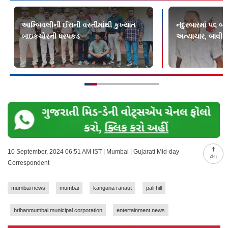
આમ્બિવલીની ઈરાની વસ્તીમાંથી કુખ્યાત
નંદુરબારમાં ૫૬ બ
બાઇકચોરની ધરપકડ
અત્યાચાર, બાવીસ
10 September, 2024 06:51 AM IST | Mumbai | Gujarati Mid-day
ટોચ
Correspondent
mumbai news
mumbai
kangana ranaut
pali hill
brihanmumbai municipal corporation
entertainment news