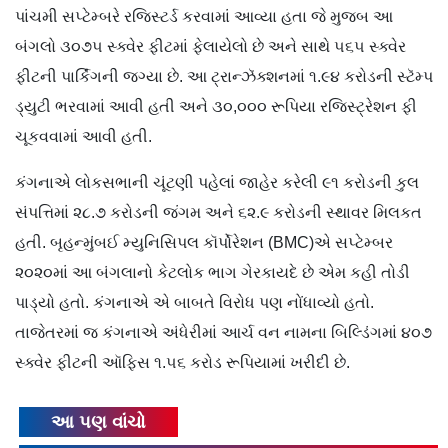
પાંચમી સપ્ટેમ્બરે રજિસ્ટર્ડ કરવામાં આવ્યા હતા જે મુજબ આ
બંગલો ૩૦૭૫ સ્ક્વેર ફીટમાં ફેલાયેલો છે અને સાથે ૫૬૫ સ્ક્વેર
ફીટની પાર્કિંગની જગ્યા છે. આ ટ્રાન્ઝૅક્શનમાં ૧.૯૪ કરોડની સ્ટૅમ્પ
ડ્યુટી ભરવામાં આવી હતી અને ૩૦,૦૦૦ રૂપિયા રજિસ્ટ્રેશન ફી
ચૂકવવામાં આવી હતી.
કંગનાએ લોકસભાની ચૂંટણી પહેલાં જાહેર કરેલી ૯૧ કરોડની કુલ
સંપત્તિમાં ૨૮.૭ કરોડની જંગમ અને ૬૨.૯ કરોડની સ્થાવર મિલકત
હતી. બૃહન્મુંબઈ મ્યુનિસિપલ કૉર્પોરેશન (BMC)એ સપ્ટેમ્બર
૨૦૨૦માં આ બંગલાનો કેટલોક ભાગ ગેરકાયદે છે એમ કહી તોડી
પાડ્યો હતો. કંગનાએ એ બાબતે વિરોધ પણ નોંધાવ્યો હતો.
તાજેતરમાં જ કંગનાએ અંધેરીમાં આર્ચ વન નામના બિલ્ડિંગમાં ૪૦૭
સ્ક્વેર ફીટની ઑફિસ ૧.૫૬ કરોડ રૂપિયામાં ખરીદી છે.
આ પણ વાંચો