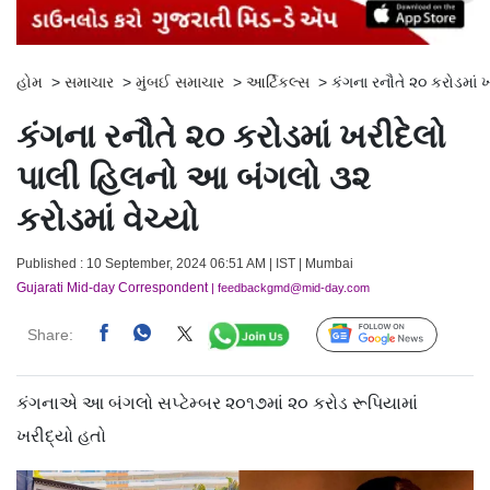
હોમ
>
સમાચાર
>
મુંબઈ સમાચાર
>
આર્ટિકલ્સ
>
કંગના રનૌતે ૨૦ કરોડમાં 
કંગના રનૌતે ૨૦ કરોડમાં ખરીદેલો
પાલી હિલનો આ બંગલો ૩૨
કરોડમાં વેચ્યો
Published : 10 September, 2024 06:51 AM | IST | Mumbai
Gujarati Mid-day Correspondent
| feedbackgmd@mid-day.com
Share:
Follow Us
કંગનાએ આ બંગલો સપ્ટેમ્બર ૨૦૧૭માં ૨૦ કરોડ રૂપિયામાં
ખરીદ્યો હતો