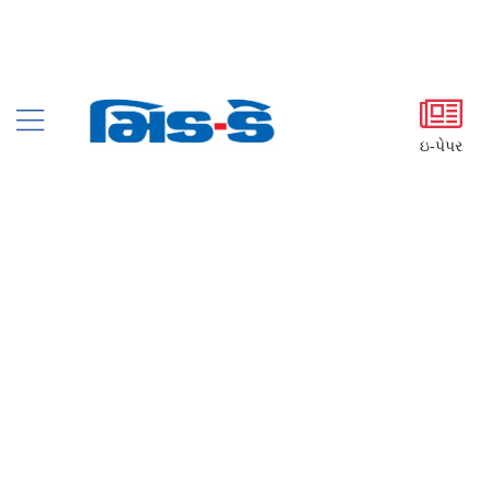
ઇ-પેપર