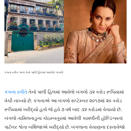
કંગના રનૌત અને તેનો પાલી હિલમાં આવેલો બંગલો
કંગના રનૌતે
તેનો પાલી હિલમાં આવેલો બંગલો ૩૨ કરોડ રૂપિયામાં
વેચી નાખ્યો છે. કંગનાએ આ બંગલો સપ્ટેમ્બર ૨૦૧૭માં ૨૦ કરોડ
રૂપિયામાં ખરીદ્યો હતો જે હવે ૭ વર્ષ બાદ ૩૨ કરોડમાં વેચાયો છે.
બંગલો તામિલનાડુના કોઇમ્બતુરમાં આવેલી કામલીની હોલ્ડિંગ્સનાં
પાર્ટનર શ્વેતા બથિજાએ ખરીદ્યો છે. બંગલાના વેચાણના દસ્તાવેજો