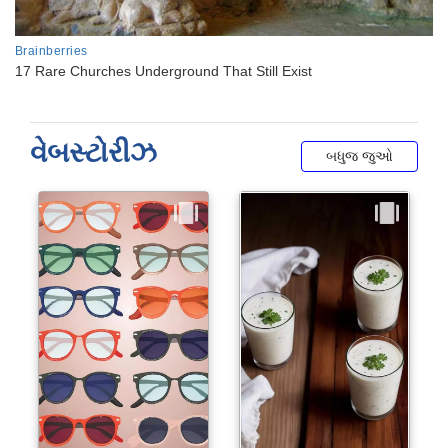
વેબસ્ટોરીઝ
બધુજ જુઓ