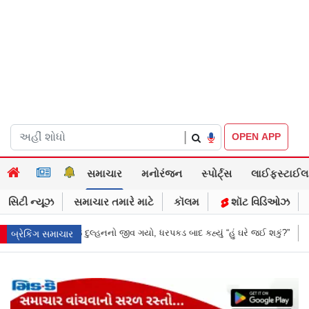
|
OPEN APP
સમાચાર
મનોરંજન
સ્પોર્ટ્સ
લાઈફસ્ટાઈલ
સિટી ન્યૂઝ
સમાચાર તમારે માટે
કૉલમ
શૉટ વિડિઓઝ
કડ બાદ કહ્યું “હું ઘરે જઈ શકું?”
‘હું બાબા બાગેશ્વર નથી...’: IIT દિલ્હીમાં વિદ
બ્રેકિંગ સમાચાર