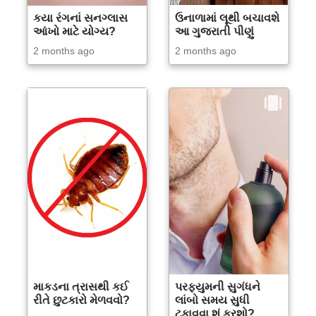
કયા રંગનાં સનગ્લાસ
ઉનાળામાં લૂથી બચાવશે
આંખો માટે યોગ્ય?
આ ગુજરાતી પીણું
2 months ago
2 months ago
માકડના ત્રાસથી કઈ
પરફ્યુમની સુગંધને
રીતે છુટકારો મેળવવો?
લાંબો સમય સુધી
ટકાવવા શું કરશો?