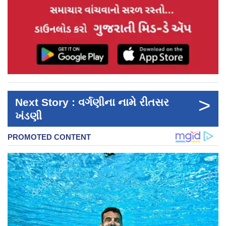
>
Next Story : વર્ગણીના નામે રીતસર
ખંડણી