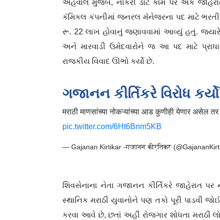
અહેવાલ મુજબ, નૌકરી ડૉટ કૉમ પર એક જાહેરાત
કૅમિકલ કંપનીમાં જનરલ મૅનેજરના પદ માટે ભરતી 
રૂ. 22 લાખ હોવાનું જણાવવામાં આવ્યું હતું. જ્યાર
અને મારવાડી ઉમેદવારોને જ આ પદ માટે પ્રાધ
રાજકીય વિવાદ ઊભો કર્યો છે.
ગજાનન કીર્તિકરે વિરોધ કર્યો
मराठी माणसांच्या नोकऱ्यांच्या आड कुणीही येणार असेल तर 
pic.twitter.com/6Ht6Bnm5KB
— Gajanan Kirtikar -गजानन कीर्तिकर (@GajananKirt
શિવસેનાના નેતા ગજાનન કીર્તિકરે જાહેરાત પર ન
સ્થાનિક મરાઠી યુવાનોને પણ તકો પૂરી પાડવી જોઈએ. 
કરવા આવે છે, છતાં અહીં રોજગાર શોધતા મરાઠી લ