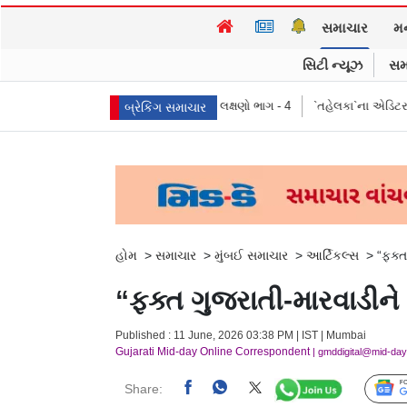
સમાચાર
મ
સિટી ન્યૂઝ
સમ
્થ, પ્રતીકો, પ્રભાવ, અને લક્ષણો ભાગ - 4
`તહેલકા`ના એડિટર તરુણ તેજપાલ દોષિત
બ્રેકિંગ સમાચાર
હોમ
>
સમાચાર
>
મુંબઈ સમાચાર
>
આર્ટિકલ્સ
>
“ફક્ત
“ફક્ત ગુજરાતી-મારવાડીન
Published : 11 June, 2026 03:38 PM | IST | Mumbai
Gujarati Mid-day Online Correspondent
| gmddigital@mid-da
Share: