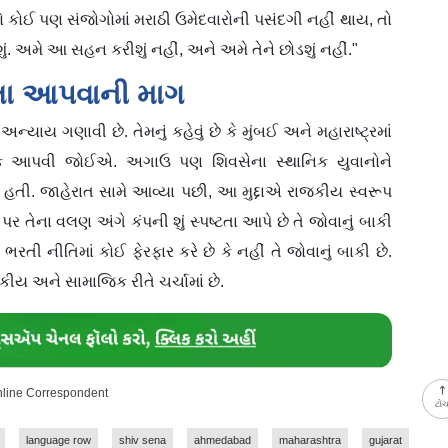
 જો કોઈ પણ સંજોગોમાં મરાઠી ઉમેદવારોની પસંદગી નહીં થાય, તો
શું. અમે આ સહન કરીશું નહીં, અને અમે તેને છોડશું નહીં."
કતા આપવાની માગ
યાય ગણાવી છે. તેમનું કહેવું છે કે મુંબઈ અને મહારાષ્ટ્રમાં
તક આપવી જોઈએ. અગાઉ પણ શિવસેના સ્થાનિક યુવાનોને
હતી. જાહેરાત સામે આવ્યા પછી, આ મુદ્દાએ રાજકીય સ્વરૂપ
 પર તેના વલણ અંગે કંપની શું સ્પષ્ટતા આપે છે તે જોવાનું બાકી
રતી નીતિમાં કોઈ ફેરફાર કરે છે કે નહીં તે જોવાનું બાકી છે.
ીય અને સામાજિક રીતે ચર્ચામાં છે.
nline Correspondent
ટો
language row
shiv sena
ahmedabad
maharashtra
gujarat