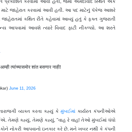
 પ્રકાશિત કરવામાં આવી હતી, જેમાં અમદાવાદ સ્થિત એક
માટે જાહેરાત કરવામાં આવી હતી. આ પદ માટેનું પૅકેજ આશરે
ે જાહેરાતમાં કથિત રીતે કહેવામાં આવ્યું હતું કે ફક્ત ગુજરાતી
ાન્ય આપવામાં આવશે ત્યારે વિવાદ ફાટી નીકળ્યો. આ શરતે
आम्ही त्यांच्यासमोर शांत बसणार नाही!
ikar)
June 11, 2026
ારાજગી વ્યક્ત કરતા કહ્યું કે
મુંબઈમાં
કાર્યરત કંપનીઓએ
તેમણે કહ્યું, તેમણે કહ્યું, "વાહ રે વાહ! તેઓ મુંબઈમાં ધંધો
ોકોને નોકરી આપવાનો ઇનકાર કરે છે. મને ખબર નથી કે કંપની