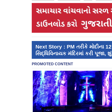
Next Story : PM તરીકે મોદીના 12 
સિદ્ધિવિનાયક મંદિરમાં કરી પૂજા, શું 