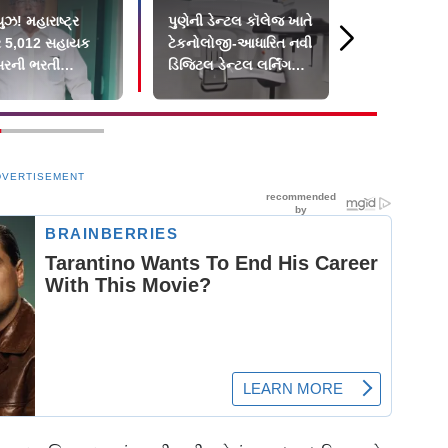
યુઝ! મહારાષ્ટ્ર
પુણેની ડેન્ટલ કૉલેજ ખાતે
બોર્ડ પરીક્ષા 
ર 5,012 સહાયક
ટેકનોલોજી-આધારિત નવી
`આગળ શું?`
ેસરની ભરતી
ડિજિટલ ડેન્ટલ લર્નિંગ
આ પુસ્તકમાં 
રિયા ઝડપી બનાવશે
પહેલ શરૂ
DVERTISEMENT