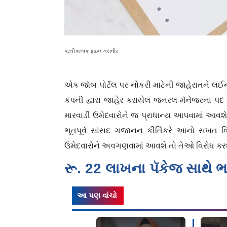
પ્રતીકાત્મક ફાઇલ તસવીર
એક જૉબ પોર્ટલ પર નોકરી માટેની જાહેરાતને લ
કંપની દ્વારા જાહેર કરાયેલ જનરલ મૅનેજરના પદ મા
મારવાડી ઉમેદવારોને જ પ્રાધાન્ય આપવામાં આવશ
ભૂતપૂર્વ સાંસદ ગજાનન કીર્તિકરે આનો સખત વ
ઉમેદવારોને અવગણવામાં આવશે તો તેઓ વિરોધ કરશ
રૂ. 22 લાખના પૅકેજ સાથે ભ
આ પણ વાંચો