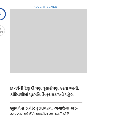
ADVERTISEMENT
are
છ વર્ષની ટેણકી પણ વૃક્ષારોપણ કરવા આવી,
કાંદિવલીમાં પ્રગતિ મિત્ર મંડળની પહેલ
જીવલેણ સગીર ડ્રાઇવરના અગાઉના કાર-
સ્ટન્ટ‍્સ જોઈને જામીન રદ કર્યા કોર્ટે