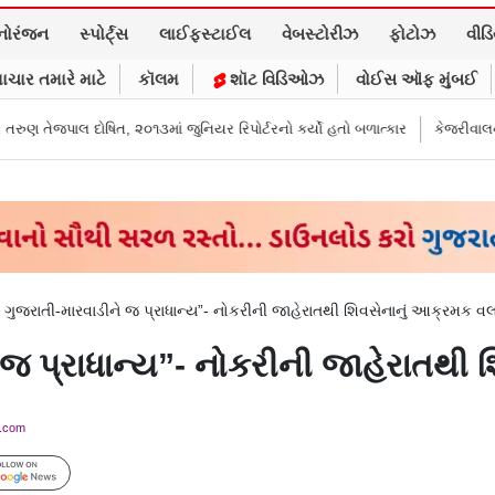
નોરંજન
સ્પોર્ટ્સ
લાઈફસ્ટાઈલ
વેબસ્ટોરીઝ
ફોટોઝ
વીડ
ાચાર તમારે માટે
કૉલમ
શૉટ વિડિઓઝ
વોઈસ ઑફ મુંબઈ
, ૨૦૧૩માં જુનિયર રિપોર્ટરનો કર્યો હતો બળાત્કાર
કેજરીવાલનું ઇન્સ્ટાગ્રામ એકા
 ગુજરાતી-મારવાડીને જ પ્રાધાન્ય”- નોકરીની જાહેરાતથી શિવસેનાનું આક્રમક 
ે જ પ્રાધાન્ય”- નોકરીની જાહેરાતથ
y.com
Follow Us