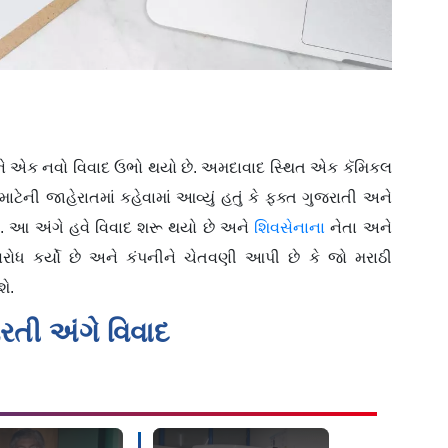
ઈને એક નવો વિવાદ ઉભો થયો છે. અમદાવાદ સ્થિત એક કૅમિકલ
ટેની જાહેરાતમાં કહેવામાં આવ્યું હતું કે ફક્ત ગુજરાતી અને
ે. આ અંગે હવે વિવાદ શરૂ થયો છે અને
શિવસેનાના
નેતા અને
િરોધ કર્યો છે અને કંપનીને ચેતવણી આપી છે કે જો મરાઠી
ે.
રતી અંગે વિવાદ