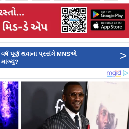
>
વર્ષ પૂર્ણ થવાના પ્રસંગે MNSએ
માગ્યું?