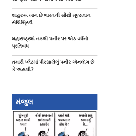
શાહરુખ ખાન છે ભારતની સૌથી મૂલ્યવાન
સેલિબ્રિટી
મહારાષ્ટ્રમાં નકલી પનીર પર એક વર્ષનો
પ્રતિબંધ
તમારી પ્લેટમાં પીરસાયેલું પનીર ઍનલૉગ છે
કે અસલી?
મંજુલ