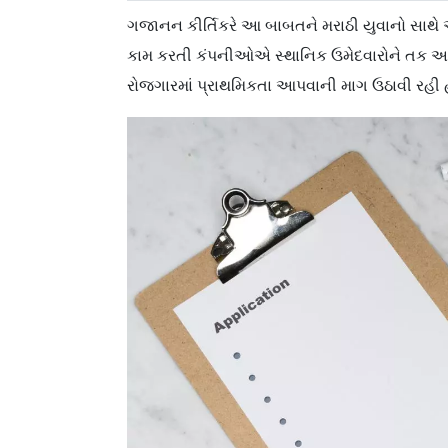
ગજાનન કીર્તિકરે આ બાબતને મરાઠી યુવાનો સાથે અન્ય
કામ કરતી કંપનીઓએ સ્થાનિક ઉમેદવારોને તક આ
રોજગારમાં પ્રાથમિકતા આપવાની માગ ઉઠાવી રહી 