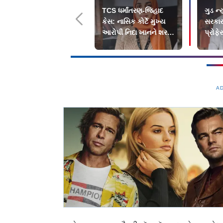
TCS ધર્માંતરણ-જિહાદ
ગુડ ન્
કેસ: નાસિક કોર્ટે મુખ્ય
સરકા
આરોપી નિદા ખાનને શરતી
પ્રોફ
જામીન આપ્યા
પ્રક્
A