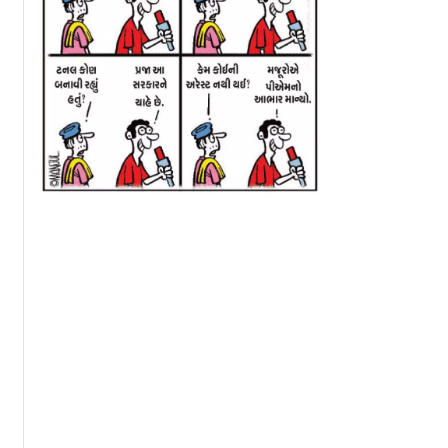
પત્યા પછી
MPSCની ડ્રગ
નાશિકની TCSના
 નો જવાબ
ઇન્સ્પેક્ટરની પરીક્ષાનું
કર્મચારીઓને મુંબઈ 
છે!
પેપર લીકની વાત ખોટી
પુણે શિફ્ટ કરવામા
હતી? હવે ફરિયાદીએ
જ…