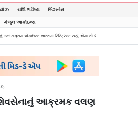
િયોઝ
રાશિ ભવિષ્ય
બિઝનેસ
મંજુલ આર્કાઇવ્સ
ઉન્ટ ભારતમાં રિસ્ટ્રિક્ટ થયું એમા તો પીએમ મોદીને સંભળાવ્યું
Zepto, BookMySh
વલણ
ી શિવસેનાનું આક્રમક વલણ