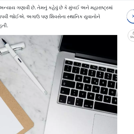
ાય ગણાવી છે. તેમનું કહેવું છે કે મુંબઈ અને મહારાષ્ટ્રમાં
પવી જોઈએ. અગાઉ પણ શિવસેના સ્થાનિક યુવાનોને
હતી.
Sh