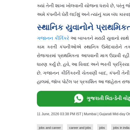
ક્યાં તેની શાખા ખોલવાની યોજના ધરાવે છે, પરંતુ
અમે કંપનીને ઘેરી લઈશું અને ત્યાંનું કામ બંધ કારવ
સ્થાનિક યુવાનોને પ્રાથમિ
ગજાનન કીર્તિકરે
આ બાબતને મરાઠી યુવાનો સાથે અન્
કામ કરતી કંપનીઓએ સ્થાનિક ઉમેદવારોને 
રોજગારમાં પ્રાથમિકતા આપવાની માગ ઉઠાવી રહી 
ધારણ કર્યું છે. હવે, આ વિવાદ અને ભરતી પ્રક્રિયા
છે. ગજાનન કીર્તિકરની ચેતવણી બાદ, કંપની તેની ભ
હાલમાં, જૉબ પોર્ટલ પર પ્રકાશિત આ જાહેરાત રાજક
11 June, 2026 03:38 PM IST | Mumbai | Gujarati Mid-day O
jobs and career
career and jobs
jobs
jobs in india