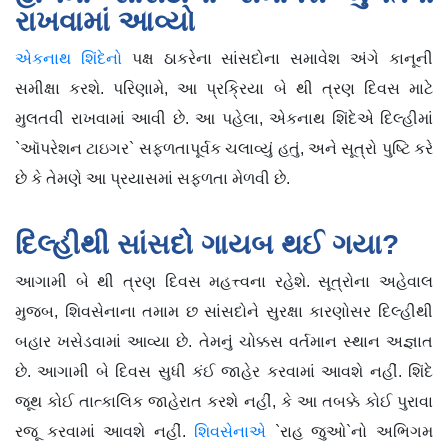
રાખવામાં આવ્યો
એકનાથ શિંદેનો
પક્ષ ઠાકરેના સાંસદોના સમાવેશ અંગે કાનૂની
સમીક્ષા કરશે. પરિણામે, આ પ્રક્રિયા બે થી ત્રણ દિવસ માટે
મુલતવી રાખવામાં આવી છે. આ પહેલા, એકનાથ શિંદેએ દિલ્હીમાં
`ઑપરેશન ટાઇગર` સફળતાપૂર્વક ચલાવ્યું હતું, અને સૂત્રો પુષ્ટિ કરે
છે કે તેમણે આ પ્રયાસમાં સફળતા મેળવી છે.
દિલ્હીથી સાંસદો ગાયબ થઈ ગયા?
આગામી બે થી ત્રણ દિવસ મહત્ત્વના રહેશે. સૂત્રોના અહેવાલ
મુજબ, શિવસેનાના તમામ છ સાંસદોને સુરક્ષા કારણોસર દિલ્હીથી
બહાર ખસેડવામાં આવ્યા છે. તેમનું ચોક્કસ વર્તમાન સ્થાન અજ્ઞાત
છે. આગામી બે દિવસ સુધી કંઈ જાહેર કરવામાં આવશે નહીં. શિંદે
જૂથ કોઈ તાત્કાલિક જાહેરાત કરશે નહીં, કે આ તબક્કે કોઈ પુરાવા
રજૂ કરવામાં આવશે નહીં.
શિવસેનાએ
`રાહ જુઓ`નો અભિગમ