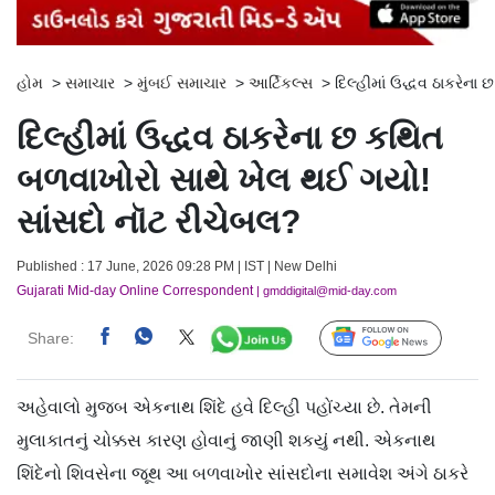
હોમ
>
સમાચાર
>
મુંબઈ સમાચાર
>
આર્ટિકલ્સ
>
દિલ્હીમાં ઉદ્ધવ ઠાકરેન
દિલ્હીમાં ઉદ્ધવ ઠાકરેના છ કથિત
બળવાખોરો સાથે ખેલ થઈ ગયો!
સાંસદો નૉટ રીચેબલ?
Published : 17 June, 2026 09:28 PM | IST | New Delhi
Gujarati Mid-day Online Correspondent
| gmddigital@mid-day.com
Share:
Follow Us
અહેવાલો મુજબ એકનાથ શિંદે હવે દિલ્હી પહોંચ્યા છે. તેમની
મુલાકાતનું ચોક્કસ કારણ હોવાનું જાણી શકયું નથી. એકનાથ
શિંદેનો શિવસેના જૂથ આ બળવાખોર સાંસદોના સમાવેશ અંગે ઠાકરે