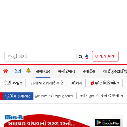
|
OPEN APP
સમાચાર
મનોરંજન
સ્પોર્ટ્સ
લાઈફસ્ટાઈલ
સિટી ન્યૂઝ
સમાચાર તમારે માટે
કૉલમ
શૉટ વિડિઓઝ
હડતાળ
અભિજીત દિપકેએ CJPની નવી નીતિ જાહેર કરી, સપ્ટેમ્બરથી દેશભારમાં થ
બ્રેકિંગ સમાચાર