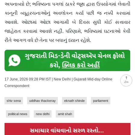
અપનાવ્યો છે; ભવિષ્યના પગલાં ઠાકરે જૂથ દ્વારા ઉપયોગમાં લેવાતી
કાનૂની વ્યૂહરચનાઓનું અવલોકન કર્યા પછી જ નક્કી કરવામાં
આવશે. ઓછામાં ઓછા આગામી બે દિવસ સુધી કોઈ સત્તાવાર
જાહેરાત કરવામાં આવશે નહીં. પરિણામે, ભવિષ્યમાં ઘટનાઓ કેવી
રીતે આગળ વધે છે તેના પર બધાનું ધ્યાન રહેશે.
17 June, 2026 09:28 PM IST | New Delhi | Gujarati Mid-day Online
ટોચ
Correspondent
shiv sena
uddhav thackeray
eknath shinde
parliament
political news
new delhi
amit shah