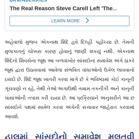
અહેવાલો મુજબ એકનાથ શિંદે હવે દિલ્હી પહોંચ્યા છે. તેમની
મુલાકાતનું ચોક્કસ કારણ હોવાનું જાણી શકયું નથી. એકનાથ
શિંદેનો શિવસેના જૂથ આ બળવાખોર સાંસદોના સમાવેશ અંગે ઠાકરે
જૂથ દ્વારા ઉઠાવવામાં આવેલા સંભવિત વાંધાઓનો ઉકેલ લાવવાનો
ઇરાદો છે. શિંદે જૂથ ખાતરી કરવા માગે છે કે ભવિષ્યમાં કોઈ કાનૂની
ગૂંચવણો ન રહે, તેથી તેઓ અગાઉથી તમામ તકનીકી અને કાનૂની
પાસાઓની તપાસ કરી રહ્યા છે. આ પ્રક્રિયાને અનુસરીને આ છ
સાંસદોને પક્ષમાં સામેલ કરવા અંગેની સત્તાવાર જાહેરાત કરવામાં
આવશે.
હાલમાં સાંસદોનો સમાવેશ મુલતવી