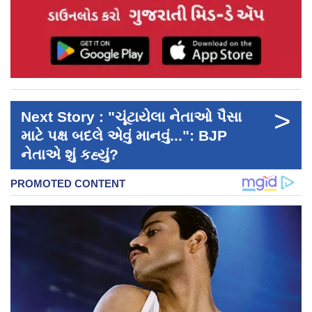
>
Next Story : "ચૂંટાયેલા નેતાઓ પૈસા
માટે પક્ષ બદલે એવું માનવું...": BJP
નેતાએ શું કહ્યું?