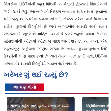
શિવસેના UBTમાંથી જુદા શિંદેની આગેવાની હેઠળની શિવસેનામાં
જશે. ઠાકરે જૂથ આ બળવાને નિષ્ફળ બનાવવા માટે તમામ પ્રયાસો
કરી રહ્યું છે. ઠાકરેના પક્ષના સાંસદો, સંજય રાઉત અને વિનાયક
રાઉત, હાલમાં દિલ્હીમાં છે અને બળવાખોર સાંસદો સાથે સતત
સંપર્કમાં છે. સૂત્રોએ માહિતી આપી કે ઠાકરે જૂથને આશા છે કે છ
સાંસદોમાંથી ઓછામાં ઓછા બે પાછા આવી શકે છે. આ વચ્ચે, એક
મહત્ત્વપૂર્ણ અહેવાલ જાણવા મળ્યા છે. નાયબ મુખ્ય પ્રધાન શિંદે
દિલ્હીથી થાણે પાછા ફર્યા છે, અને તેમના પાછા ફર્યા પછી, UBTના
બળવાખોર સાંસદો દિલ્હીથી ગાયબ થઈ ગયા છે.
ખરેખર શું થઈ રહ્યું છે?
આ પણ વાંચો
નરેન્દ્ર મહેતા અને પ્રતાપ સરનાઈક વચ્ચે
સિદ્ધિવિનાયક મંદ