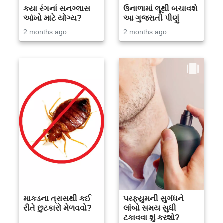
કયા રંગનાં સનગ્લાસ
ઉનાળામાં લૂથી બચાવશે
આંખો માટે યોગ્ય?
આ ગુજરાતી પીણું
2 months ago
2 months ago
માકડના ત્રાસથી કઈ
પરફ્યુમની સુગંધને
રીતે છુટકારો મેળવવો?
લાંબો સમય સુધી
ટકાવવા શું કરશો?