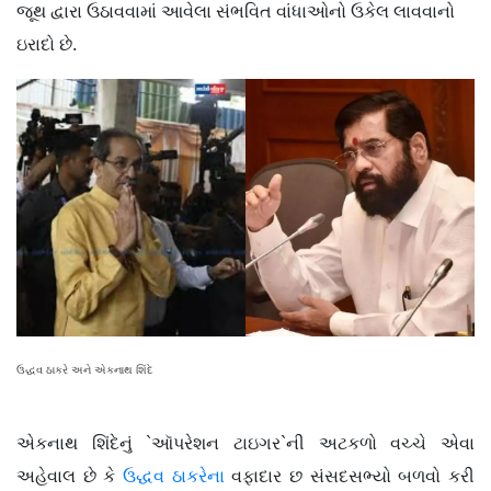
જૂથ દ્વારા ઉઠાવવામાં આવેલા સંભવિત વાંધાઓનો ઉકેલ લાવવાનો
ઇરાદો છે.
ઉદ્ધવ ઠાકરે અને એકનાથ શિંદે
એકનાથ શિંદેનું `ઑપરેશન ટાઇગર`ની અટકળો વચ્ચે એવા
અહેવાલ છે કે
ઉદ્ધવ ઠાકરેના
વફાદાર છ સંસદસભ્યો બળવો કરી