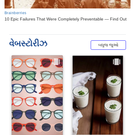
વેબસ્ટોરીઝ
બધુજ જુઓ