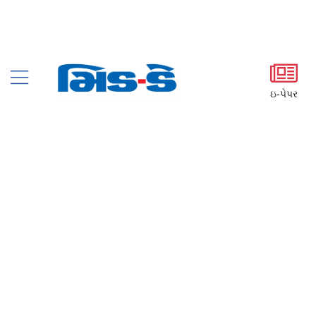
ઇ-પેપર