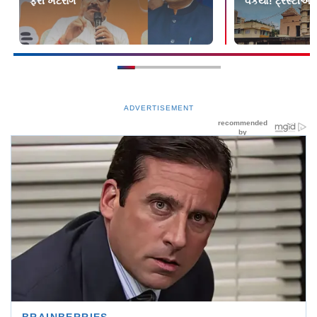
ફરી ખટરાગ
વકર્યો! ટ્રસ્ટીઓ
ADVERTISEMENT