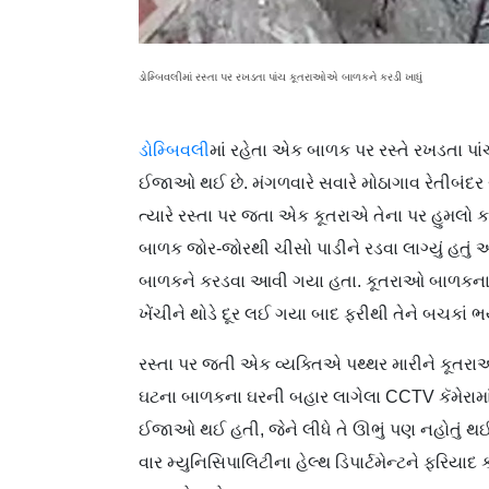
ડોમ્બિવલીમાં રસ્તા પર રખડતા પાંચ કૂતરાઓએ બાળકને કરડી ખાધું
ડોમ્બિવલી
માં રહેતા એક બાળક પર રસ્તે રખડતા પા
ઈજાઓ થઈ છે. મંગળવારે સવારે મોઠાગાવ રેતીબંદર રો
ત્યારે રસ્તા પર જતા એક કૂતરાએ તેના પર હુમલો કર
બાળક જોર-જોરથી ચીસો પાડીને રડવા લાગ્યું હતું
બાળકને કરડવા આવી ગયા હતા. કૂતરાઓ બાળકના 
ખેંચીને થોડે દૂર લઈ ગયા બાદ ફરીથી તેને બચકાં ભર્ય
રસ્તા પર જતી એક વ્યક્તિએ પથ્થર મારીને કૂત
ઘટના બાળકના ઘરની બહાર લાગેલા CCTV કૅમેરામા
ઈજાઓ થઈ હતી, જેને લીધે તે ઊભું પણ નહોતું 
વાર મ્યુનિસિપાલિટીના હેલ્થ ડિપાર્ટમેન્ટને ફરિ