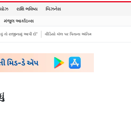
િયોઝ
રાશિ ભવિષ્ય
બિઝનેસ
મંજુલ આર્કાઇવ્સ
 દો"
વીડિયો કૉલ પર પિતાના અંતિમ સંસ્કાર જોયા, 3 દીકરીઓએ પૈસા મોકલાવ્
ું