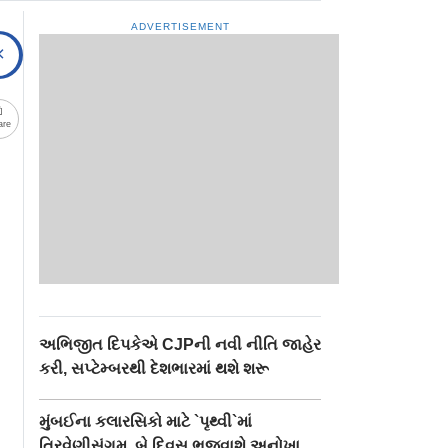
ADVERTISEMENT
are
અભિજીત દિપકેએ CJPની નવી નીતિ જાહેર
કરી, સપ્ટેમ્બરથી દેશભારમાં થશે શરૂ
મુંબઈના કલારસિકો માટે `પૃથ્વી`માં
ત્રિવેણીસંગમ, બે દિવસ ભજવાશે અનોખા