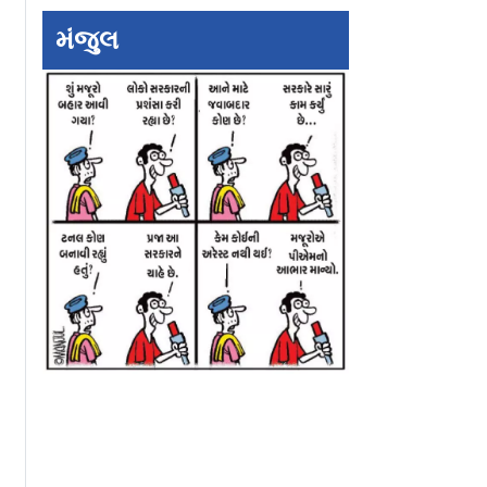
મંજુલ
ને કૉક્રૉચ
આમાં મરો થાય છે
એક સાઇબર ઠગ પક
ૂછશે, ક્યા
પબ્લિકનો
અને પકડાયું
િક?
આંતરરાષ્ટ્રીય સા
ફ્રૉડ નેટવર્ક