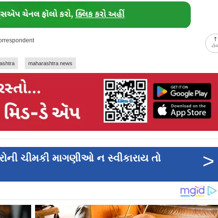
Correspondent
ટો
ashtra
maharashtra news
>
ટરોની ચીમકી માગણીઓ ન સ્વીકારાય તો