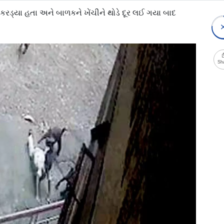
ડ્યા હતા અને બાળકને ખેંચીને થોડે દૂર લઈ ગયા બાદ
Sh