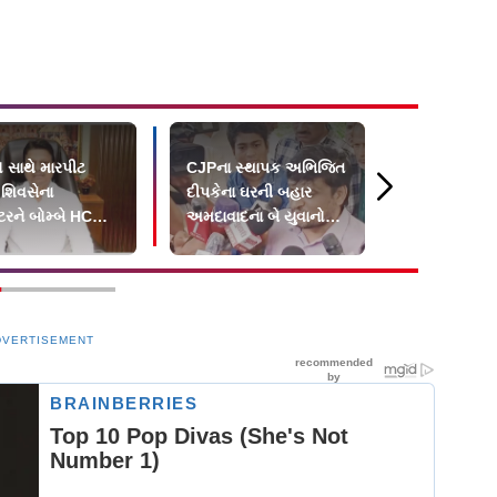
ો સાથે મારપીટ
CJPના સ્થાપક અભિજિત
દેશભરમાં ફરી
 શિવસેના
દીપકેના ઘરની બહાર
જનતા પાર્ટી પ
રેટરને બોમ્બે HCની
અમદાવાદના બે યુવાનોનો
બોલતી પબ્લ
ર
વિરોધ
DVERTISEMENT