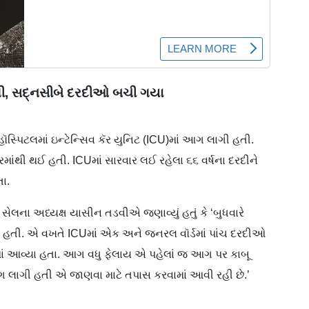
ાગી, સદ્નસીબે દરદીઓ બચી ગયા
ૉસ્પિટલમાં ઇન્ટે​ન્સિવ કૅર યુનિટ (ICU)માં આગ લાગી હતી.
ાંથી થઈ હતી. ICUમાં સારવાર લઈ રહેલા ૬૬ વર્ષના દરદીને
ા.
ટ સેલના અધ્યક્ષ યાસીન તડવીએ જણાવ્યું હતું કે ‘બુધવારે
ી હતી. એ વખતે ICUમાં એક અને જનરલ વૉર્ડમાં પાંચ દરદીઓ
ામાં આવ્યા હતા. આગ વધુ ફેલાય એ પહેલાં જ આગ પર કાબૂ
આગ લાગી હતી એ જાણવા માટે તપાસ કરવામાં આવી રહી છે.’