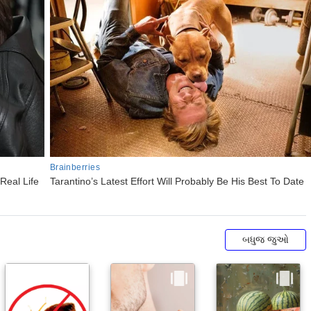
બધુજ જુઓ