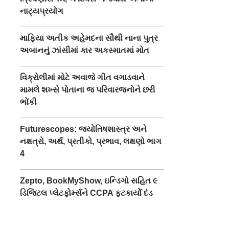
નાટ્યપ્રયોગ
માફિયા અતીક અહેમદના સૌથી નાના પુત્ર
અબાનનું ઝાંસીમાં કાર અકસ્માતમાં મોત
વિક્રોલીમાં મોટે અવાજે ગીત વગાડવાને
મામલે શખ્સે પોતાના જ પરિવારજનોને છરી
ભોંકી
Futurescopes: જ્યોતિષશાસ્ત્ર અને
નક્ષત્રો, અર્થ, પ્રતીકો, પ્રભાવ, લક્ષણો ભાગ
4
Zepto, BookMyShow, ઇન્ડિગો સહિત ૯
ડિજિટલ પ્લેટફોર્મ્સને CCPA ફટકાર્યો દંડ