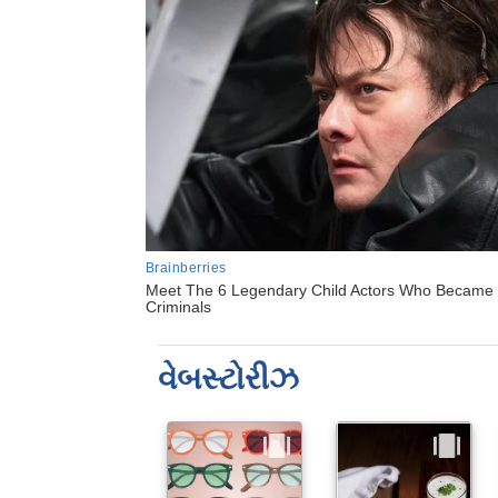
વેબસ્ટોરીઝ