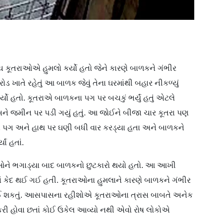
ંચ કૂતરાઓએ હુમલો કર્યો હતો જેને કારણે બાળકને ગંભીર
ડ ખાતે રહેતું આ બાળક જેવું તેના ઘરમાંથી બહાર નીકળ્યું
્યો હતો. કૂતરાએ બાળકના પગ પર બચકું ભર્યું હતું એટલે
 અને જમીન પર પડી ગયું હતું. આ જોઈને બીજા ચાર કૂતરા પણ
પગ અને હાથ પર ઘણી બધી વાર કરડ્યા હતા અને બાળકને
ાં હતાં.
રાઓને ભગાડ્યા બાદ બાળકનો છુટકારો થયો હતો. આ આખી
ં કેદ થઈ ગઈ હતી. કૂતરાઓના હુમલાને કારણે બાળકને ગંભીર
થઈ શકતું. આસપાસના રહીશોએ કૂતરાઓના ત્રાસ બાબતે અનેક
યાદ કરી હોવા છતાં કોઈ ઉકેલ આવ્યો નથી એવો રોષ લોકોએ