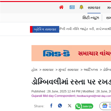
સમાચાર
મ
સિટી ન્યૂઝ
સમ
અભિજીત દિપકેએ CJPની નવી નીતિ જાહેર કરી, સપ્ટેમ્બરથી દેશભારમાં થશે શરૂ
બ્રેકિંગ સમાચાર
હોમ
>
સમાચાર
>
મુંબઈ સમાચાર
>
આર્ટિકલ્સ
>
ડોમ્બ
ડોમ્બિવલીમાં રસ્તા પર ર
Published : 26 June, 2025 12:44 PM | Modified : 26 June, 
Gujarati Mid-day Correspondent
| feedbackgmd@mid-day.co
Share: