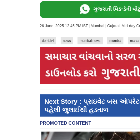
26 June, 2025 12:45 PM IST | Mumbai | Gujarati Mid-day 
dombivli
news
mumbai news
mumbai
mahar
Next Story : પ્રાઇવેટ બસ ઑપરે
પહેલી જુલાઈથી હડતાળ