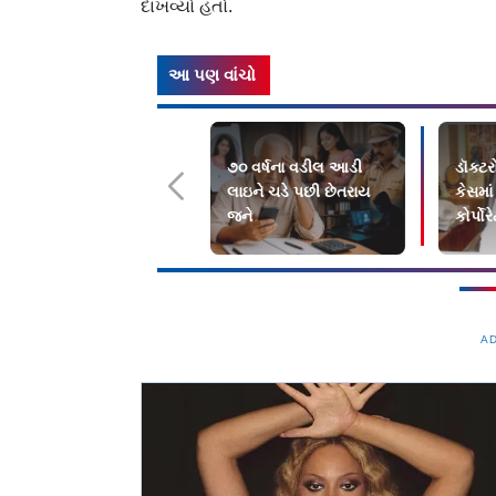
દાખવ્યો હતો.
આ પણ વાંચો
૭૦ વર્ષના વડીલ આડી
ડૉક્ટર
લાઇને ચડે પછી છેતરાય
કેસમાં
જને
કોર્પો
ફટકા
A