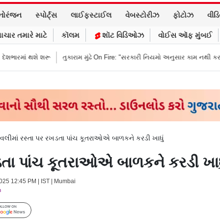
નોરંજન
સ્પોર્ટ્સ
લાઈફસ્ટાઈલ
વેબસ્ટોરીઝ
ફોટોઝ
વીડ
ાચાર તમારે માટે
કૉલમ
શૉટ વિડિઓઝ
વોઈસ ઑફ મુંબઈ
તુકારામ મુંઢે On Fire: "સરકારી નિયમો અનુસાર કામ નથી કરવું તો રાજીનામું આપી
િવલીમાં રસ્તા પર રખડતા પાંચ કૂતરાઓએ બાળકને કરડી ખાધું
ખડતા પાંચ કૂતરાઓએ બાળકને કરડી ખાધ
2025 12:45 PM | IST | Mumbai
m
Follow Us