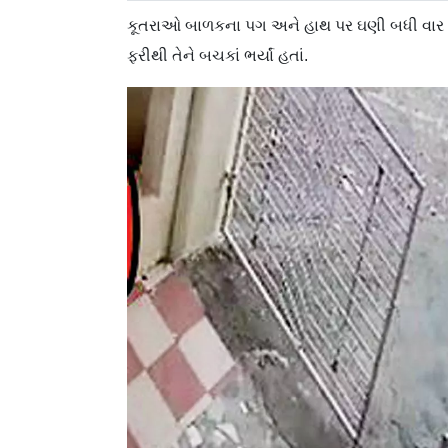
કૂતરાઓ બાળકના પગ અને હાથ પર ઘણી બધી વાર કર
ફરીથી તેને બચકાં ભર્યાં હતાં.