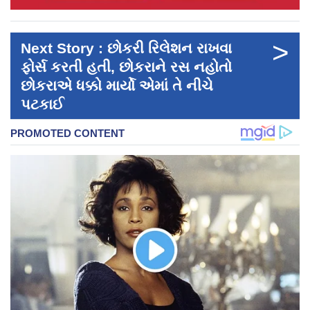
>
Next Story : છોકરી રિલેશન રાખવા
ફોર્સ કરતી હતી, છોકરાને રસ નહોતો
છોકરાએ ધક્કો માર્યો એમાં તે નીચે
પટકાઈ