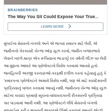
મુંબઈના મેયરનો બંગલો અને એ જગ્યા સ્મારક માટે લેવી, એ
જમીનનો ગેરકાયદે ચેન્જ ઑફ યુઝ કરવો, જમીન બજારભાવે
લેવાને બદલે માત્ર એક રૂપિયાના ભાડાપટ્ટે ૯૯ વર્ષની લીઝ પર લેવી
આ મુદ્દાના આધારે આ પ્રોજેક્ટનો વિરોધ કરવામાં આવ્યો હતો.
જનહિતની અરજી કરનારાઓ તરફથી દલીલ કરતાં કહેવાયું હતું કે
‘સ્મારકના પ્રોજેક્ટને અમારો વિરોધ નથી, પણ એ માટે કાયદેસરની
પ્રક્રિયાનું પાલન કરવામાં આવ્યું નથી. જમીનના ચેન્જ ઑફ યુઝ
માટેના કાયદા પ્રમાણે સૂચના-વાંધાવચકાની રીતસરની પ્રક્રિયા
પાર પાડવામાં આવી નથી. આ પ્રોજેક્ટને લીધે મેયરનો બંગલો
સુધરાઈના ક્રીડા ભવનની જગ્યાએ ઊભો કરવામાં આવ્યો એટલે