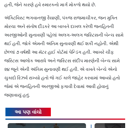
હતી, જેને કારણે હવે સ્મારકનો માર્ગ મોકળો થયો છે.
ઍક્ટિવિસ્ટ ભગવાનજી રૈયાણી, પંકજ રાજમાચીકર, જન મુક્તિ
મોરચા અને સંતોષ દૌંડકરે આ બાબતે દાખલ કરેલી જનહિતની
અરજીઓની સુનાવણી પહેલાં અલગ-અલગ જસ્ટિસની બેન્ચ સામે
થઈ હતી. જોકે એમની અંતિમ સુનાવણી થઈ શકી નહોતી. એથી
છેલ્લાં ૭ વર્ષથી આ મૅટર હાઈ કોર્ટમાં પેન્ડિંગ હતી. આખરે ચીફ
જસ્ટિસ આલોક આરાધે અને જસ્ટિસ સંદીપ મારણેની બેન્ચ સામે
૨૪ જૂને એની અંતિમ સુનાવણી થઈ હતી. એ વખતે બેન્ચે એનો
ચુકાદો રિઝર્વ રાખ્યો હતો જે ગઈ કાલે જાહેર કરવામાં આવ્યો હતો
જેમાં એ જનહિતની અરજીઓ ફગાવી દેવામાં આવી હોવાનું
જણાવાયું હતું.
આ પણ વાંચો