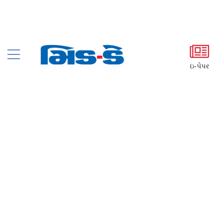
ઇ-પેપર