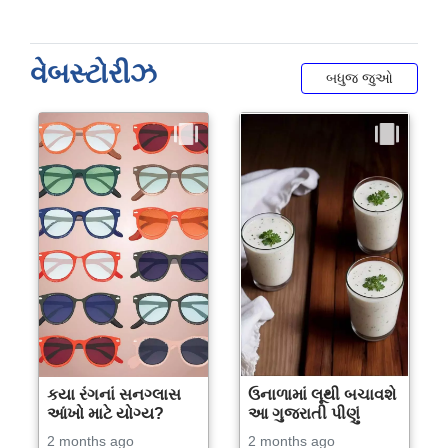
વેબસ્ટોરીઝ
બધુજ જુઓ
કયા રંગનાં સનગ્લાસ
ઉનાળામાં લૂથી બચાવશે
આંખો માટે યોગ્ય?
આ ગુજરાતી પીણું
2 months ago
2 months ago