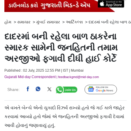
હોમ
>
સમાચાર
>
મુંબઈ સમાચાર
>
આર્ટિકલ્સ
>
દાદરમાં બની રહેલા બાળ 
દાદરમાં બની રહેલા બાળ ઠાકરેના
સ્મારક સામેની જનહિતની તમામ
અરજીઓ ફગાવી દીધી હાઈ કોર્ટે
Published : 02 July, 2025 12:55 PM | IST | Mumbai
Gujarati Mid-day Correspondent
| feedbackgmd@mid-day.com
Share:
Follow Us
એ વખતે બેન્ચે એનો ચુકાદો રિઝર્વ રાખ્યો હતો જે ગઈ કાલે જાહેર
કરવામાં આવ્યો હતો જેમાં એ જનહિતની અરજીઓ ફગાવી દેવામાં
આવી હોવાનું જણાવાયું હતું.