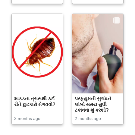
માકડના ત્રાસથી કઈ
પરફ્યુમની સુગંધને
રીતે છુટકારો મેળવવો?
લાંબો સમય સુધી
ટકાવવા શું કરશો?
2 months ago
2 months ago