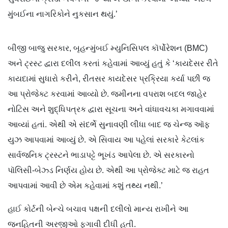
મુંબઈના નાગરિકોને નુકસાન થયું.’
બીજી બાજુ સરકાર, બૃહન્મુંબઈ મ્યુનિસિપલ કૉર્પોરેશન (BMC)
અને ટ્રસ્ટ દ્વારા દલીલ કરતાં કહેવામાં આવ્યું હતું કે ‘કાયદેસર રીતે
કાયદામાં સુધારો કરીને, રીતસર કાયદેસર પ્રક્રિયા કર્યા પછી જ
આ પ્રોજેક્ટ કરવામાં આવ્યો છે. જમીનના વપરાશ બદલ જાહેર
નોટિસ અને શુદ્ધિપત્રક દ્વારા સૂચના અને વાંધાવચકા મગાવવામાં
આવ્યાં હતાં. એથી એ સંદર્ભે સુનાવણી લીધા બાદ જ ચેન્જ ઑફ
યુઝ આપવામાં આવ્યું છે. એ સિવાય આ પહેલાં સરકારે કેટલાંક
સાર્વજનિક ટ્રસ્ટને ભાડાપટ્ટે ભૂખંડ આપેલા છે. એ સરકારનો
પૉલિસી-બેઝ્ડ નિર્ણય હોય છે. એથી આ પ્રોજેક્ટ માટે જ રાહત
આપવામાં આવી છે એમ કહે‍વામાં કશું તથ્ય નથી.’
હાઈ કોર્ટની બેન્ચે બચાવ પક્ષની દલીલો માન્ય રાખીને આ
જનહિતની અરજીઓ ફગાવી દીધી હતી.