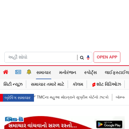
|
OPEN APP
સમાચાર
મનોરંજન
સ્પોર્ટ્સ
લાઈફસ્ટાઈલ
સિટી ન્યૂઝ
સમાચાર તમારે માટે
કૉલમ
શૉટ વિડિઓઝ
ુઆ મોઇત્રાને સુપ્રીમ કોર્ટનો ઝટકો
બૉમ્બની ધમકી બાદ મુંબઈમાં હાઈ ઍલર્ટ: શ
બ્રેકિંગ સમાચાર