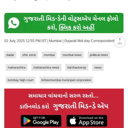
02 July, 2025 12:55 PM IST | Mumbai | Gujarati Mid-day Correspondent
ટોચ
dadar
shiv sena
mumbai
mumbai news
political news
maharashtra
maharashtra news
bal thackeray
news
bombay high court
brihanmumbai municipal corporation