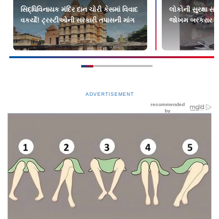
સિદ્ધિવિનાયક મંદિર દાન ચોરી કેસમાં વિવાદ
લોકોની સુરક્ષા સ
વકર્યો! ટ્રસ્ટીઓની સરકારી તપાસની માંગ
જોખમ બરકરાર
ADVERTISEMENT