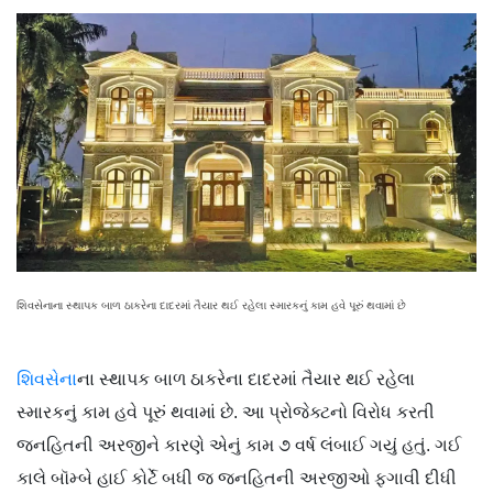
શિવસેનાના સ્થાપક બાળ ઠાકરેના દાદરમાં તૈયાર થઈ રહેલા સ્મારકનું કામ હવે પૂરું થવામાં છે
શિવસેના
ના સ્થાપક બાળ ઠાકરેના દાદરમાં તૈયાર થઈ રહેલા
સ્મારકનું કામ હવે પૂરું થવામાં છે. આ પ્રોજેક્ટનો વિરોધ કરતી
જનહિતની અરજીને કારણે એનું કામ ૭ વર્ષ લંબાઈ ગયું હતું. ગઈ
કાલે બૉમ્બે હાઈ કોર્ટે બધી જ જનહિતની અરજીઓ ફગાવી દીધી