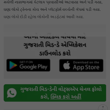
મચેલી નાસભાગમાં કેટલાક પ્રવાસીઓ અટવાયા અને પડી ગયા,
ઘણા લોકો ટ્રેનના કોચ અને પ્લૅટફૉર્મ વચ્ચેની ગૅપમાં પડી ગયા.
ઘણા લોકો દોડી રહેલા લોકોની અડફેટમાં આવી ગયા.