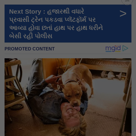
ટોચ
>
Next Story : હજારથી વધારે
પ્રવાસી ટ્રેન પકડવા પ્લૅટફૉર્મ પર
આવ્યા હોવા છતાં હાથ પર હાથ ધરીને
બેસી રહી પોલીસ