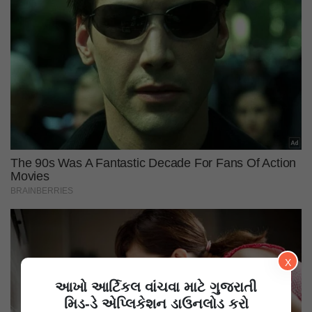
X
આખો આર્ટિકલ વાંચવા માટે ગુજરાતી
મિડ-ડે એપ્લિકેશન ડાઉનલોડ કરો