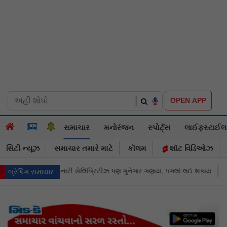
|
OPEN APP
સમાચાર
મનોરંજન
સ્પોર્ટ્સ
લાઈફસ્ટાઈલ
સિટી ન્યૂઝ
સમાચાર તમારે માટે
કૉલમ
શૉટ વિડિઓઝ
પણ ગુનેગાર ગણાય, પગલાં લઈ શકાય
તુકારામ મુંઢેનું રક્ષણ કરવું એ દેવેન્દ્ર ફડણ
બ્રેકિંગ સમાચાર