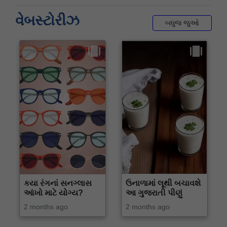
વેબસ્ટોરીઝ
બધુજ જુઓ
કયા રંગનાં સનગ્લાસ
ઉનાળામાં લૂથી બચાવશે
આંખો માટે યોગ્ય?
આ ગુજરાતી પીણું
2 months ago
2 months ago