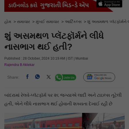
હોમ
>
સમાચાર
>
મુંબઈ સમાચાર
>
આર્ટિકલ્સ
>
શું અસમથળ પ્લૅટફૉર્મને
શું અસમથળ પ્લૅટફૉર્મને લીધે
નાસભાગ થઈ હતી?
Published : 28 October, 2024 10:19 AM | IST | Mumbai
Rajendra B Aklekar
Share:
Follow Us
બાંદરામાં રેલવે-પ્લૅટફૉર્મ પર ૨૬ જગ્યાએ લાદી અને ટાઇલ્સ તૂટેલી
હતી, એને લીધે નાસભાગ થઈ હોવાની શક્યતા દેખાઈ રહી છે