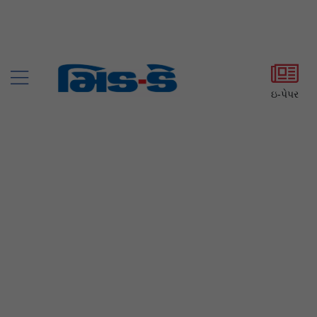
ઇ-પેપર