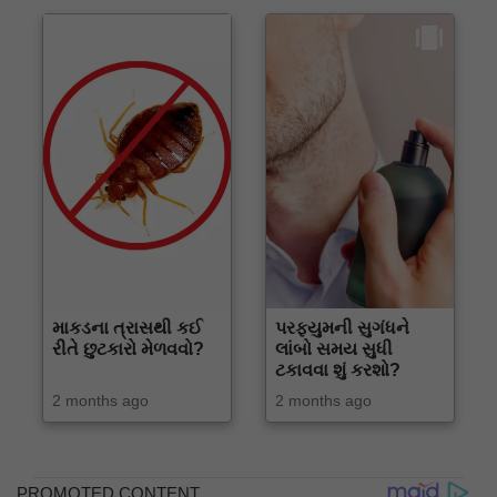
માકડના ત્રાસથી કઈ
પરફ્યુમની સુગંધને
રીતે છુટકારો મેળવવો?
લાંબો સમય સુધી
ટકાવવા શું કરશો?
2 months ago
2 months ago