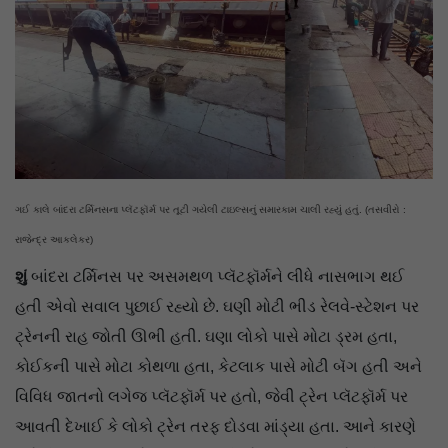
ગઈ કાલે બાંદરા ટર્મિનસના પ્લૅટફૉર્મ પર તૂટી ગયેલી ટાઇલ્સનું સમારકામ ચાલી રહ્યું હતું. (તસવીરો :
રાજેન્દ્ર આકલેકર)
શું
બાંદરા ટર્મિનસ પર અસમથળ પ્લૅટફૉર્મને લીધે નાસભાગ થઈ
હતી એવો સવાલ પુછાઈ રહ્યો છે. ઘણી મોટી ભીડ રેલવે-સ્ટેશન પર
ટ્રેનની રાહ જોતી ઊભી હતી. ઘણા લોકો પાસે મોટા ડ્રમ હતા,
કોઈકની પાસે મોટા કોથળા હતા, કેટલાક પાસે મોટી બૅગ હતી અને
વિવિધ જાતનો લગેજ પ્લૅટફૉર્મ પર હતો, જેવી ટ્રેન પ્લૅટફૉર્મ પર
આવતી દેખાઈ કે લોકો ટ્રેન તરફ દોડવા માંડ્યા હતા. આને કારણે