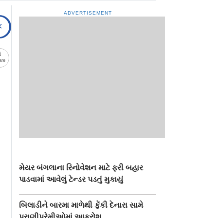
ADVERTISEMENT
are
મેયર બંગલાના રિનોવેશન માટે ફરી બહાર
પાડવામાં આવેલું ટેન્ડર પડતું મુકાયું
બિલાડીને બારમા માળેથી ફેંકી દેનારા સામે
પ્રાણીપ્રેમીઓમાં આક્રોશ