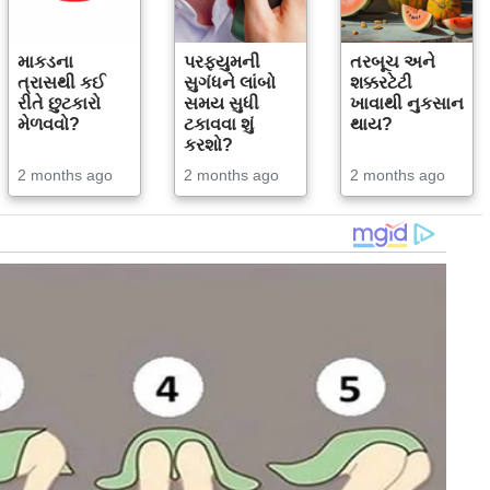
માકડના
પરફ્યુમની
તરબૂચ અને
ત્રાસથી કઈ
સુગંધને લાંબો
શક્કરટેટી
રીતે છુટકારો
સમય સુધી
ખાવાથી નુકસાન
મેળવવો?
ટકાવવા શું
થાય?
કરશો?
2 months ago
2 months ago
2 months ago