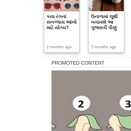
કયા રંગનાં
ઉનાળામાં લૂથી
સનગ્લાસ આંખો
બચાવશે આ
માટે યોગ્ય?
ગુજરાતી પીણું
2 months ago
2 months ago