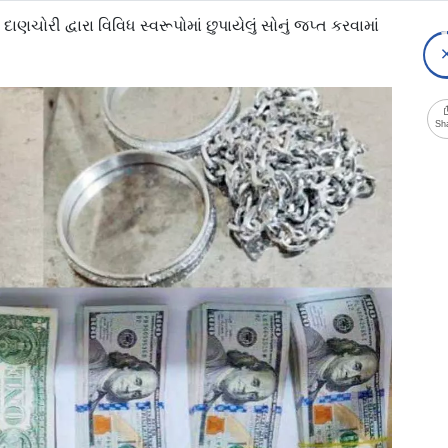
ણચોરી દ્વારા વિવિધ સ્વરૂપોમાં છુપાયેલું સોનું જપ્ત કરવામાં
Sh