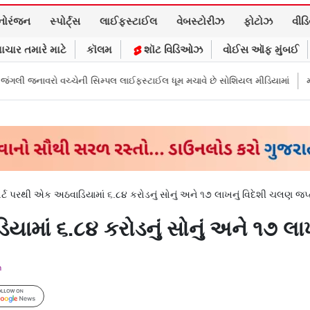
નોરંજન
સ્પોર્ટ્સ
લાઈફસ્ટાઈલ
વેબસ્ટોરીઝ
ફોટોઝ
વીડ
ાચાર તમારે માટે
કૉલમ
શૉટ વિડિઓઝ
વોઈસ ઑફ મુંબઈ
 સિમ્પલ લાઈફસ્ટાઈલ ધૂમ મચાવે છે સોશિયલ મીડિયામાં
માર્ક ઝુકરબર્ગે માની Me
્ટ પરથી એક અઠવાડિયામાં ૬.૮૪ કરોડનું સોનું અને ૧૭ લાખનું વિદેશી ચલણ જપ
ામાં ૬.૮૪ કરોડનું સોનું અને ૧૭ લા
m
Follow Us