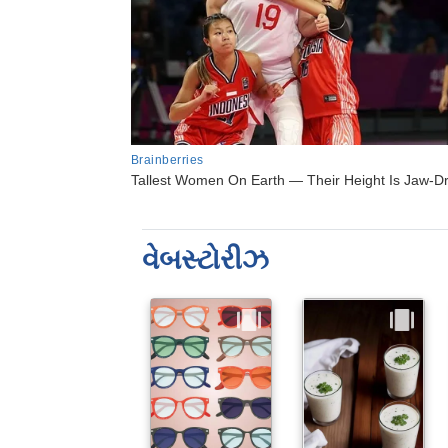
વેબસ્ટોરીઝ