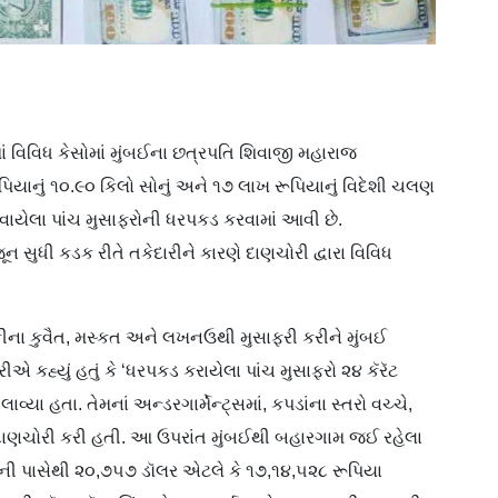
િવિધ કેસોમાં મુંબઈના છત્રપતિ શિવાજી મહારાજ
િયાનું ૧૦.૯૦ કિલો સોનું અને ૧૭ લાખ રૂપિયાનું વિદેશી ચલણ
ડોવાયેલા પાંચ મુસાફરોની ધરપકડ કરવામાં આવી છે.
ુધી કડક રીતે તકેદારીને કારણે દાણચોરી દ્વારા વિવિધ
ીના કુવૈત, મસ્કત અને લખનઉથી મુસાફરી કરીને મુંબઈ
હ્યું હતું કે ‘ધરપકડ કરાયેલા પાંચ મુસાફરો ૨૪ કૅરૅટ
યા હતા. તેમનાં અન્ડરગાર્મેન્ટ્સમાં, કપડાંના સ્તરો વચ્ચે,
 દાણચોરી કરી હતી. આ ઉપરાંત મુંબઈથી બહારગામ જઈ રહેલા
ેની પાસેથી ૨૦,૭૫૭ ડૉલર એટલે કે ૧૭,૧૪,૫૨૮ રૂપિયા