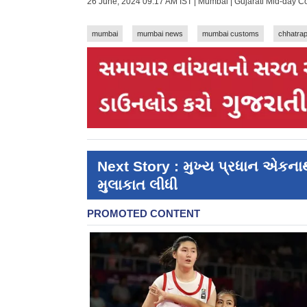
26 June, 2024 09:17 AM IST | Mumbai | Gujarati Mid-day 
mumbai
mumbai news
mumbai customs
chhatrapa
Next Story : મુખ્ય પ્રધાન એકનાથ
મુલાકાત લીધી