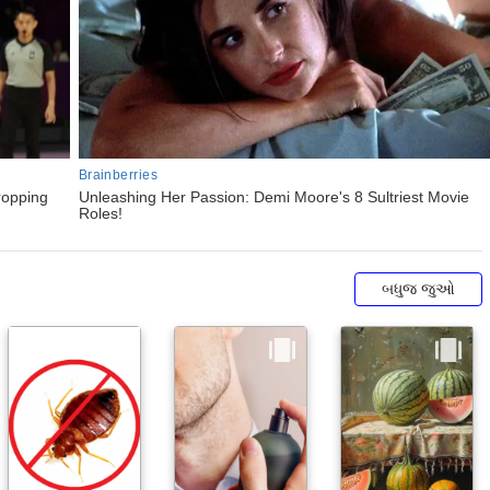
બધુજ જુઓ