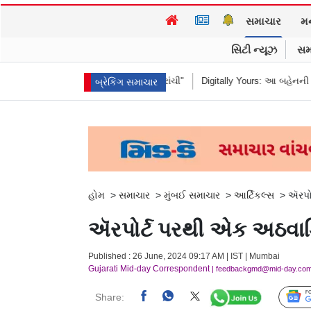
સમાચાર
મ
સિટી ન્યૂઝ
સમ
્યું "હબીબી, કમ ટુ રાંચી"
Digitally Yours: આ બહેનની જંગલી જનાવરો વચ્ચેની
બ્રેકિંગ સમાચાર
હોમ
>
સમાચાર
>
મુંબઈ સમાચાર
>
આર્ટિકલ્સ
>
ઍરપોર
ઍરપોર્ટ પરથી એક અઠવાડિય
Published : 26 June, 2024 09:17 AM | IST | Mumbai
Gujarati Mid-day Correspondent
| feedbackgmd@mid-day.co
Share: