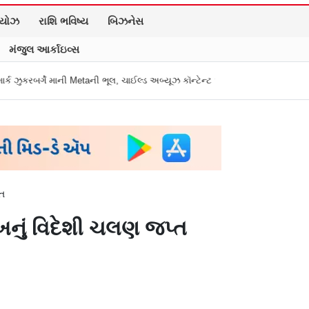
િયોઝ
રાશિ ભવિષ્ય
બિઝનેસ
મંજુલ આર્કાઇવ્સ
taની ભૂલ, ચાઈલ્ડ અબ્યૂઝ કૉન્ટેન્ટ અને ડીપફેક પર માગી માફી
"અધિકારીએ મારા ગ
્ત
ખનું વિદેશી ચલણ જપ્ત