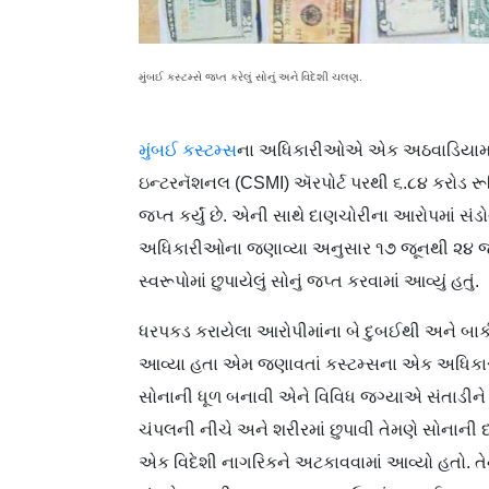
મુંબઈ કસ્ટમ્સે જપ્ત કરેલું સોનું અને વિદેશી ચલણ.
મુંબઈ કસ્ટમ્સ
ના અધિકારીઓએ એક અઠવાડિયામાં વ
ઇન્ટરનૅશનલ (CSMI) ઍરપોર્ટ પરથી ૬.૮૪ કરોડ રૂ​પ
જપ્ત કર્યું છે. એની સાથે દાણચોરીના આરોપમાં સં
અધિકારીઓના જણાવ્યા અનુસાર ૧૭ જૂનથી ૨૪ જૂન સ
સ્વરૂપોમાં છુપાયેલું સોનું જપ્ત કરવામાં આવ્યું હતું.
ધરપકડ કરાયેલા આરોપીમાંના બે દુબઈથી અને બાક
આવ્યા હતા એમ જણાવતાં કસ્ટમ્સના એક અધિકારીએ ક
સોનાની ધૂળ બનાવી એને વિવિધ જગ્યાએ સંતાડીને લાવ્
ચંપલની નીચે અને શરીરમાં છુપાવી તેમણે સોનાની
એક વિદેશી નાગરિકને અટકાવવામાં આવ્યો હતો. ત