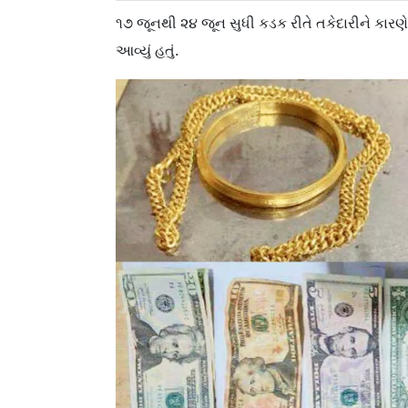
૧૭ જૂનથી ૨૪ જૂન સુધી કડક રીતે તકેદારીને કારણે દા
આવ્યું હતું.