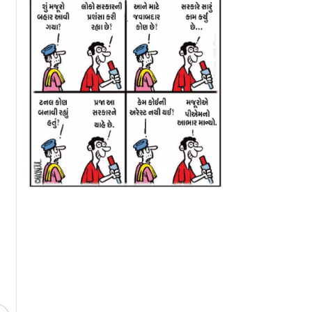
ી સામે ઊભી
મુંબઈ એરપોર્ટ કસ્ટમ્સે
રૂ. 11.82 કરોડના ડ
લ થઈ ગયેલી
૧૬ કિલો વીડ જપ્ત કર્યું,
સાથે મુંબઈમાં ઝડપ
હુલ ગાંધીને
૧૯ વર્ષીય યુવકની ધરપકડ
પ્રખ્યાત
મૉડેલ;હાઇડ્રોપોનિ
જપ્ત