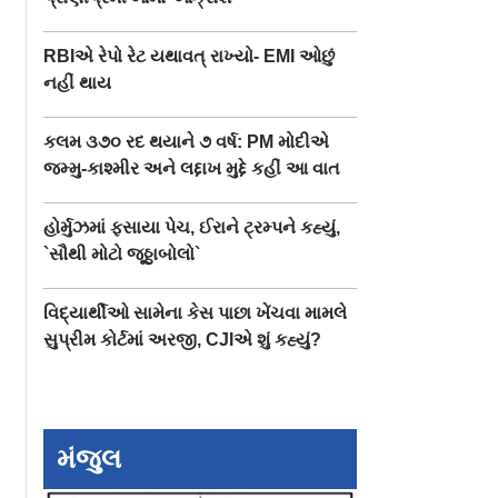
RBIએ રેપો રેટ યથાવત્ રાખ્યો- EMI ઓછું
નહીં થાય
કલમ ૩૭૦ રદ થયાને ૭ વર્ષ: PM મોદીએ
જમ્મુ-કાશ્મીર અને લદ્દાખ મુદ્દે કહીં આ વાત
હોર્મુઝમાં ફસાયા પેચ, ઈરાને ટ્રમ્પને કહ્યું,
`સૌથી મોટો જૂઠ્ઠાબોલો`
વિદ્યાર્થીઓ સામેના કેસ પાછા ખેંચવા મામલે
સુપ્રીમ કોર્ટમાં અરજી, CJIએ શું કહ્યું?
મંજુલ