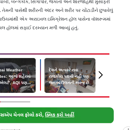
ાબી, બૅન્ગકૉક, સિંગાપોર, જકાર્તા અને શારજાહથી મુસાફરી
તેમની પાસેથી શરીરની અંદર અને શરીર પર ચોંટાડીને છુપાવેલું
લાં પાઉચમાંથી એક અરાઇવલ ઇમિગ્રેશન હૉલ પાસેના વૉશરૂમમાં
ઇવલ હૉલમાં સફાઈ દરમ્યાન મળી આવ્યું હતું.
ai Weather
દેશને અત્યારે નવા
પોલીસ-વૅનન
es: આજે શહેરમાં
રાજકીય પક્ષની નહીં પણ
રહીને વાઇર
એલર્ટ’, AQI પણ
જનઆંદોલનની જરૂર છે
રિયા અહિર રા
 શ્રેણીમાં
મળી