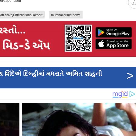
Correspondent
ટો
ti shivaji international airport
mumbai crime news
>
 શિંદેએ દિલ્હીમાં મધરાતે અમિત શાહની