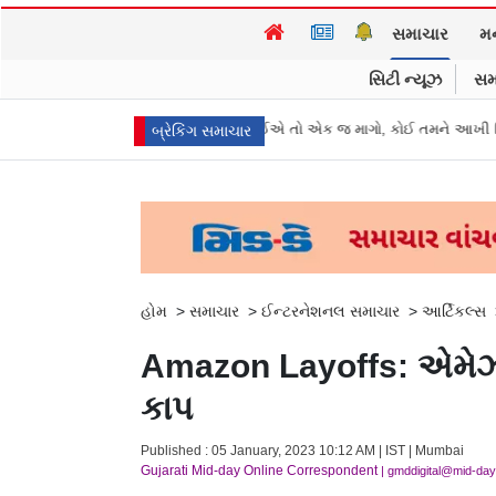
સમાચાર
મ
સિટી ન્યૂઝ
સમ
દવાની એક જ ગોળી જોઈએ તો એક જ માગો, કોઈ તમને આખી સ્ટ્રિપ લેવા મજબૂર ન
બ્રેકિંગ સમાચાર
હોમ
>
સમાચાર
>
ઈન્ટરનેશનલ સમાચાર
>
આર્ટિકલ્સ
Amazon Layoffs: એમેઝૉન
કાપ
Published : 05 January, 2023 10:12 AM | IST | Mumbai
Gujarati Mid-day Online Correspondent
| gmddigital@mid-da