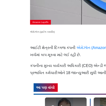
Amazon Layoffs
એમેઝૉન (ફાઈલ તસવીર)
આઈટી ક્ષેત્રની દિગ્ગજ કંપની
એમેઝૉન (Amazon
ખર્ચમાં કાપ મૂકવા માટે લઈ રહી છે.
કંપનીના મુખ્ય કાર્યકારી અધિકારી (CEO) એન્ડ
પ્રભાવિત કર્મચારીઓને 18 જાન્યુઆરી સુધી આન
આ પણ વાંચો