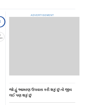
ADVERTISEMENT
are
જો હું આમરણ ઉપવાસ કરી શકું છું તો જીવ
લઈ પણ શકું છું