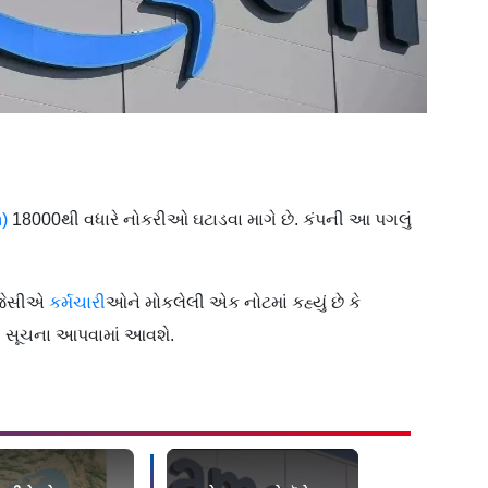
)
18000થી વધારે નોકરીઓ ઘટાડવા માગે છે. કંપની આ પગલું
ી જેસીએ
કર્મચારી
ઓને મોકલેલી એક નોટમાં કહ્યું છે કે
ી સૂચના આપવામાં આવશે.