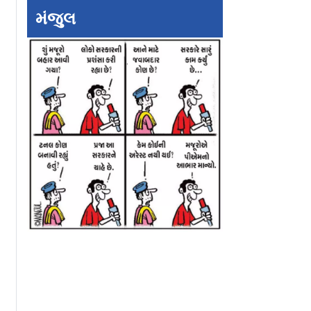
ફિની આડઅસરઃ
૩ દવાને WHOએ
ભારતના વધુ એક દુ
મંજુલ
ને એમેઝોનના
કૅન્સરજન્ય જાહેર કરી
લશ્કર-એ-તૈયબાના
આવે
કમાન્ડર કારી સઈદન
ઇસ્લામાબાદમાં મૃત્યુ