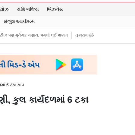
િયોઝ
રાશિ ભવિષ્ય
બિઝનેસ
મંજુલ આર્કાઇવ્સ
ણાય, પગલાં લઈ શકાય
તુકારામ મુંઢેનું રક્ષણ કરવું એ દેવેન્દ્ર ફડણવીસની પ્રાયોરિટ
માં 6 ટકા કાપ
 કુલ કાર્યદળમાં 6 ટકા