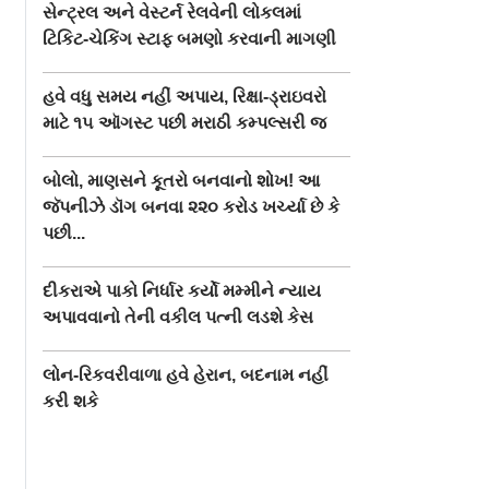
સેન્ટ્રલ અને વેસ્ટર્ન રેલવેની લોકલમાં
ટિકિટ-ચેકિંગ સ્ટાફ બમણો કરવાની માગણી
હવે વધુ સમય નહીં અપાય, રિક્ષા-ડ્રાઇવરો
માટે ૧૫ ઑગસ્ટ પછી મરાઠી કમ્પલ્સરી જ
બોલો, માણસને કૂતરો બનવાનો શોખ! આ
જૅપનીઝે ડૉગ બનવા ૨૨૦ કરોડ ખર્ચ્યા છે કે
પછી...
દીકરાએ પાકો નિર્ધાર કર્યો મમ્મીને ન્યાય
અપાવવાનો તેની વકીલ પત્ની લડશે કેસ
લોન-રિકવરીવાળા હવે હેરાન, બદનામ નહીં
કરી શકે