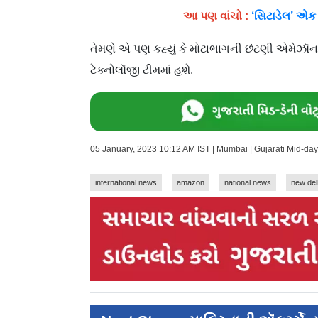
આ પણ વાંચો :
‘સિટાડેલ’ એક
તેમણે એ પણ કહ્યું કે મોટાભાગની છંટણી એમેઝૉ
ટેક્નોલૉજી ટીમમાં હશે.
05 January, 2023 10:12 AM IST | Mumbai | Gujarati Mid-da
international news
amazon
national news
new del