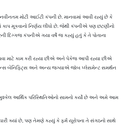
નતમ મોટી આઈટી કંપની છે. માનવામાં આવી રહ્યું છે કે
માં કાપ મૂકવાનો નિર્ણય લીધો છે. જેથી કંપનીએ પણ છટણીનો
્રની દિગ્ગજ કંપનીએ ગયા વર્ષે જ કહ્યું હતું કે તે પોતાના
પવા માટે કામ કરી રહ્યા છીએ અને પેકેજ આપી રહ્યા છીએ
્યોરન્સ બેનિફિટ્સ અને અન્ય જગ્યાએ જૉબ પ્લેસમેન્ટ સમર્થન
ે મુશ્કેલ આર્થિક પરિસ્થિતિઓનો સામનો કર્યો છે અને અમે આમ
ારી ક્યાં છે, પણ તેમણે કહ્યું કે ફર્મ યૂરોપના તે સંગઠનો સાથે