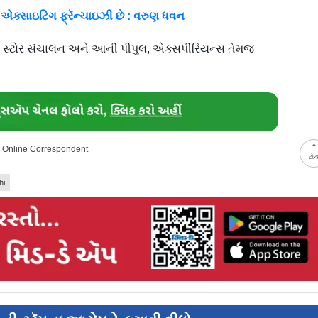
 એક્સાઇટિંગ ફ્રૅન્ચાઇઝી છે : વરુણ ધવન
ન સ્ટોર સંચાલન અને આની પીપુલ, એક્સપીરિયન્સ તેમજ
y Online Correspondent
ટો
hi