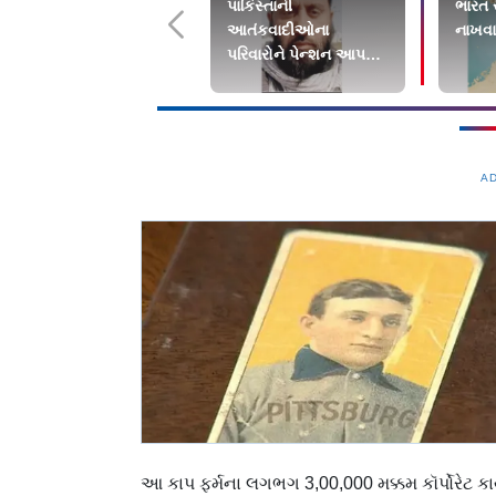
પાકિસ્તાની
ભારત 
આતંકવાદીઓના
નાખવા
પરિવારોને પેન્શન આપતા
લશ્કર-એ-તય્યબાના
કમાન્ડરનું મોત
A
આ કાપ ફર્મના લગભગ 3,00,000 મક્કમ કૉર્પોરેટ ક