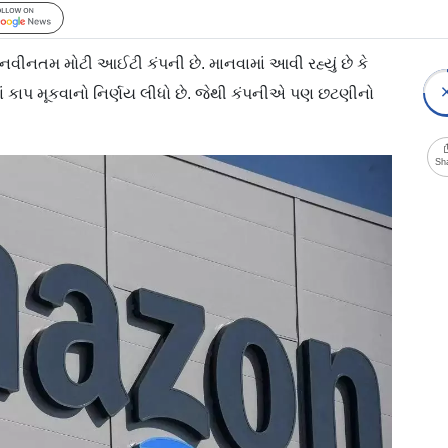
Follow Us
તમ મોટી આઈટી કંપની છે. માનવામાં આવી રહ્યું છે કે
માં કાપ મૂકવાનો નિર્ણય લીધો છે. જેથી કંપનીએ પણ છટણીનો
Sh