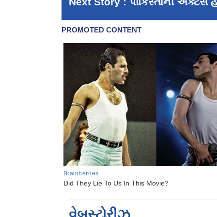
Next Story : પાકિસ્તાની ઍક્ટર્સે
વેબસ્ટોરીઝ