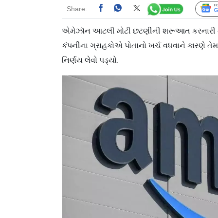
Share:
એમેઝૉન આટલી મોટી છટણીની શરૂઆત કરનારી નવીન
કંપનીના ગ્રાહકોએ પોતાનો ખર્ચ વધવાને કારણે તે
નિર્ણય લેવો પડ્યો.