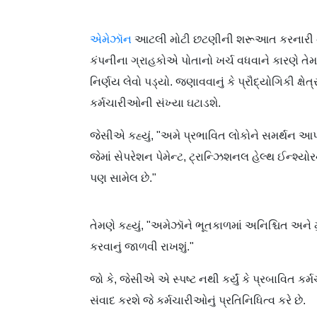
એમેઝૉન
આટલી મોટી છટણીની શરૂઆત કરનારી નવી
કંપનીના ગ્રાહકોએ પોતાનો ખર્ચ વધવાને કારણે તે
નિર્ણય લેવો પડ્યો. જણાવવાનું કે પ્રૌદ્યોગિકી ક્ષેત
કર્મચારીઓની સંખ્યા ઘટાડશે.
જેસીએ કહ્યું, "અમે પ્રભાવિત લોકોને સમર્થન આ
જેમાં સેપરેશન પેમેન્ટ, ટ્રાન્ઝિશનલ હેલ્થ ઈન્શ
પણ સામેલ છે."
તેમણે કહ્યું, "અમેઝૉને ભૂતકાળમાં અનિશ્ચિત અન
કરવાનું જાળવી રાખશું."
જો કે, જેસીએ એ સ્પષ્ટ નથી કર્યું કે પ્રબાવિત કર્મચ
સંવાદ કરશે જે કર્મચારીઓનું પ્રતિનિધિત્વ કરે છે.