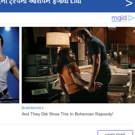
>
 હની ટ્રૅપના આરોપને ફગાવી દીધો
બધુજ જુઓ