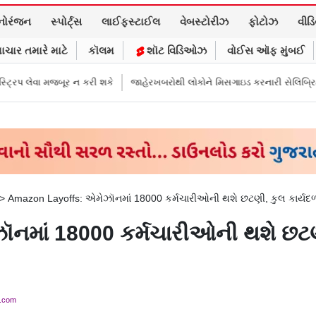
નોરંજન
સ્પોર્ટ્સ
લાઈફસ્ટાઈલ
વેબસ્ટોરીઝ
ફોટોઝ
વીડ
ાચાર તમારે માટે
કૉલમ
શૉટ વિડિઓઝ
વોઈસ ઑફ મુંબઈ
 કરી શકે
જાહેરખબરોથી લોકોને મિસગાઇડ કરનારી સેલિબ્રિટીઝ પણ ગુનેગાર ગ
>
Amazon Layoffs: એમેઝૉનમાં 18000 કર્મચારીઓની થશે છટણી, કુલ કાર્યદળ
માં 18000 કર્મચારીઓની થશે છટણી,
y.com