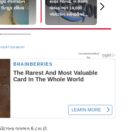
સુધી રેલવેલાઇન
સવારે જાગ્યા, બે મૅસેજ
ટ્રમ્પ ટૅરે
 ઉત્સુક રશિયા
વાંચ્યા અને 14,000
વોલમાર્ટ અ
ઍમેઝૉન કર્મચારીઓએ
ઓર્ડર નહીં 
ગુમાવી દીધી નોકરી
ભારતમાં?
DVERTISEMENT
ાર્યદળના લગભગ 6 ટકા છે.