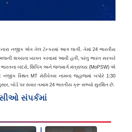
િનારા નજીક એક તેલ ટૅન્કરમાં આગ લાગી. તેમાં 24 ભારતીય
ુમલાની શક્યતા વ્યક્ત કરવામાં આવી હતી, પરંતુ ભારત સરકારે
ે. ભારતના બંદરો, શિપિંગ અને જળમાર્ગ મંત્રાલય (MoPSW) એ
્ટ્રેટ નજીક સ્થિત MT મૅરીવેક્સ નામના જહાજમાં બપોરે 1:30
, બોર્ડ પર સવાર તમામ 24 ભારતીય ક્રૂ સભ્યો સુરક્ષિત છે.
ીઓ સંપર્કમાં