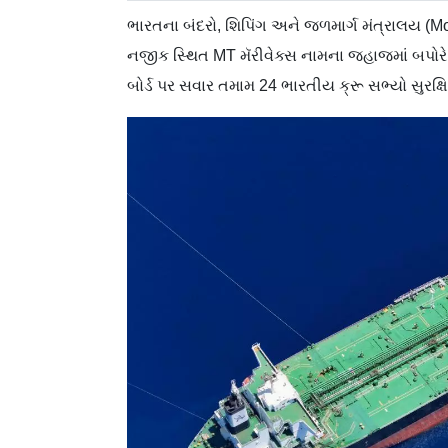
ભારતના બંદરો, શિપિંગ અને જળમાર્ગ મંત્રાલય (MoPS
નજીક સ્થિત MT મૅરીવેક્સ નામના જહાજમાં બપો
બોર્ડ પર સવાર તમામ 24 ભારતીય ક્રૂ સભ્યો સુરક્ષિ