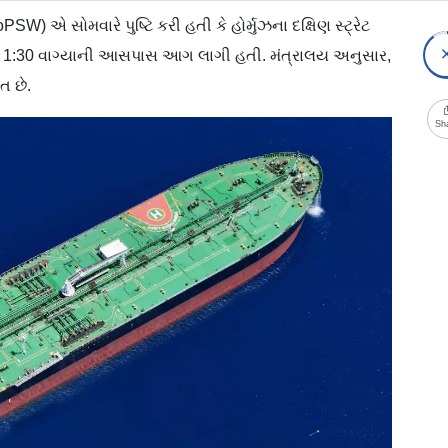
W) એ સોમવારે પુષ્ટિ કરી હતી કે હોર્મુઝના દક્ષિણ સ્ટ્રેટ
રે 1:30 વાગ્યાની આસપાસ આગ લાગી હતી. મંત્રાલય અનુસાર,
ત છે.
Sh