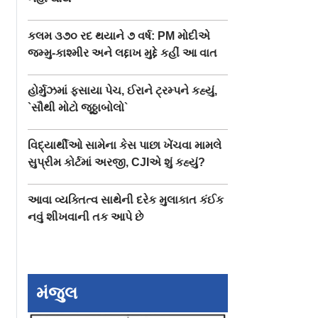
કલમ ૩૭૦ રદ થયાને ૭ વર્ષ: PM મોદીએ
જમ્મુ-કાશ્મીર અને લદ્દાખ મુદ્દે કહીં આ વાત
હોર્મુઝમાં ફસાયા પેચ, ઈરાને ટ્રમ્પને કહ્યું,
`સૌથી મોટો જૂઠ્ઠાબોલો`
વિદ્યાર્થીઓ સામેના કેસ પાછા ખેંચવા મામલે
સુપ્રીમ કોર્ટમાં અરજી, CJIએ શું કહ્યું?
આવા વ્યક્તિત્વ સાથેની દરેક મુલાકાત કંઈક
નવું શીખવાની તક આપે છે
મંજુલ