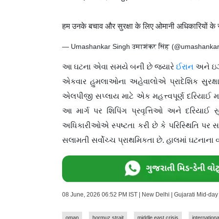
हम उनके बचाव और सुरक्षा के लिए ओमानी अधिकारियों के संप
— Umashankar Singh उमाशंकर सिंह (@umashanka
આ ઘટના એવા સમયે બની છે જ્યારે
ઈરાન
અને ઇઝ
એકવાર હુમલાઓના અહેવાલોએ પ્રાદેશિક સુરક્ષા અંગ
એલપીજી સપ્લાય માટે એક મહત્ત્વપૂર્ણ દરિયાઈ માર
આ માર્ગ પર શિપિંગ પ્રવૃત્તિઓ અને દરિયાઈ 
અધિકારીઓએ સ્પષ્ટતા કરી છે કે પરિસ્થિતિ પ
સલામતી સર્વોચ્ચ પ્રાથમિકતા છે. હાલમાં ઘટનાના 
08 June, 2026 06:52 PM IST | New Delhi | Gujarati Mid-da
oman
hormuz strait
middle east crisis
internation