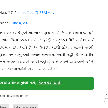
र्क में हैं।”
https://t.co/Ri36MIYLzI
rsingh)
June 8, 2026
રાયલ વચ્ચે ફરી એકવાર તણાવ વધ્યો છે. બન્ને દેશો વચ્ચે ફરી
ે ચિંતા વ્યક્ત કરી છે. હોર્મુઝ સ્ટ્રેટને વૈશ્વિક તેલ અને
્ગ માનવામાં આવે છે. આ ક્ષેત્રમાં ચાલી રહેલા તણાવને કારણે,
સુરક્ષા પર નજીકથી નજર રાખવામાં આવી રહી છે. ભારતીય
ર સતત નજર રાખવામાં આવી રહી છે અને ભારતીય ખલાસીઓની
વાસ્તવિક કારણોની તપાસ ચાલી રહી છે.
y Online Correspondent
ટો
al news
indian government