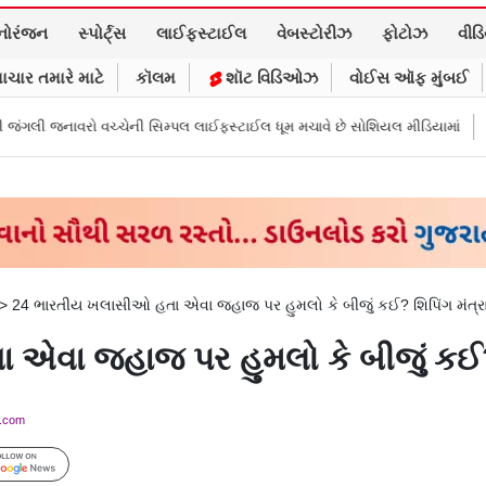
નોરંજન
સ્પોર્ટ્સ
લાઈફસ્ટાઈલ
વેબસ્ટોરીઝ
ફોટોઝ
વીડ
ાચાર તમારે માટે
કૉલમ
શૉટ વિડિઓઝ
વોઈસ ઑફ મુંબઈ
ચેની સિમ્પલ લાઈફસ્ટાઈલ ધૂમ મચાવે છે સોશિયલ મીડિયામાં
માર્ક ઝુકરબર્ગે મા
>
24 ભારતીય ખલાસીઓ હતા એવા જહાજ પર હુમલો કે બીજું કઈ? શિપિંગ મંત્રાલય
ા જહાજ પર હુમલો કે બીજું કઈ? શિપ
y.com
Follow Us