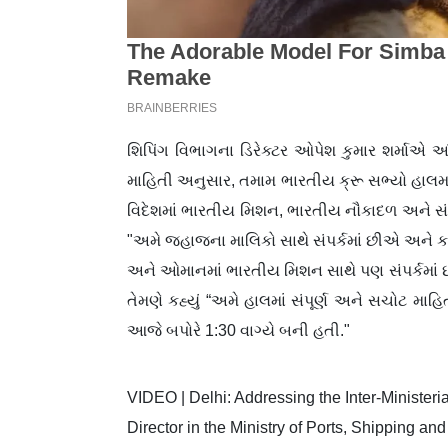
શિપિંગ વિભાગના ડિરેક્ટર ઓપેશ કુમાર શર્માએ આં
માહિતી અનુસાર, તમામ ભારતીય ક્રૂ સભ્યો હાલમાં સુ
વિદેશમાં ભારતીય મિશન, ભારતીય નૌકાદળ અને સંરક્ષ
"અમે જહાજના માલિકો સાથે સંપર્કમાં છીએ અને ક
અને ઓમાનમાં ભારતીય મિશન સાથે પણ સંપર્કમાં
તેમણે કહ્યું “અમે હાલમાં સંપૂર્ણ અને સચોટ 
આજે બપોરે 1:30 વાગ્યે બની હતી."
VIDEO | Delhi: Addressing the Inter-Minister
Director in the Ministry of Ports, Shipping