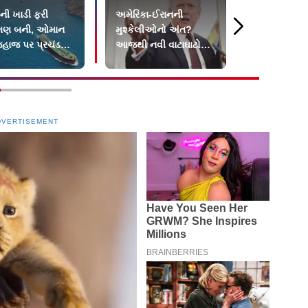
ઝની ખાડી ફરી
અમેરિકા-ઈરાનની
જોર્ડનમાં અ
ંગણ બની, ઓમાન
મુશ્કેલીઓનો અંત?
સૈનિકનું મોત
જહાજ પર પ્રચંડ
આજથી નવી વાટાઘાટો
ફરી મોટો બૉમ
શરૂ થવાની ટ્રમ્પે કરી
50 લોકોના 
પુષ્ટિ
DVERTISEMENT