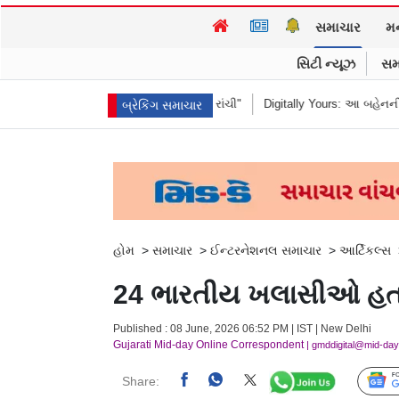
સમાચાર
મ
સિટી ન્યૂઝ
સમ
ને કહ્યું "હબીબી, કમ ટુ રાંચી"
Digitally Yours: આ બહેનની જંગલી જનાવરો વચ્
બ્રેકિંગ સમાચાર
હોમ
>
સમાચાર
>
ઈન્ટરનેશનલ સમાચાર
>
આર્ટિકલ્સ
24 ભારતીય ખલાસીઓ હતા એવ
Published : 08 June, 2026 06:52 PM | IST | New Delhi
Gujarati Mid-day Online Correspondent
| gmddigital@mid-da
Share: