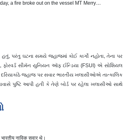
oday, a fire broke out on the vessel MT Merry…
હતું, પરંતુ ઘટના સમયે જહાજમાં કોઈ કાર્ગો નહોતા, તેના પર
ાઉ, ફોરવર્ડ સીમૅન યુનિયન ઑફ ઈન્ડિયા (FSUI) એ સોશિયલ
ાનના દરિયાકાંઠે જહાજ પર સવાર ભારતીય ખલાસીઓએ તાત્કાલિક
વાસે પુષ્ટિ આપી હતી કે તેણે બોર્ડ પર રહેલા ખલાસીઓ સાથે
ો
ें भारतीय नाविक सवार थे।