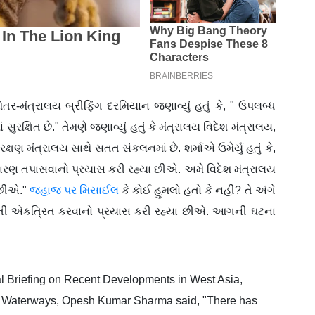
તર-મંત્રાલય બ્રીફિંગ દરમિયાન જણાવ્યું હતું કે, " ઉપલબ્ધ
રક્ષિત છે." તેમણે જણાવ્યું હતું કે મંત્રાલય વિદેશ મંત્રાલય,
ણ મંત્રાલય સાથે સતત સંકલનમાં છે. શર્માએ ઉમેર્યું હતું કે,
ારણ તપાસવાનો પ્રયાસ કરી રહ્યા છીએ. અમે વિદેશ મંત્રાલય
 છીએ."
જહાજ પર મિસાઈલ
કે કોઈ હુમલો હતો કે નહીં? તે અંગે
માહિતી એકત્રિત કરવાનો પ્રયાસ કરી રહ્યા છીએ. આગની ઘટના
ial Briefing on Recent Developments in West Asia,
 and Waterways, Opesh Kumar Sharma said, "There has