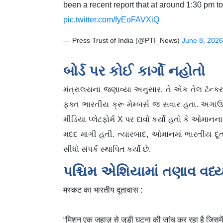
been a recent report that at around 1:30 pm t
pic.twitter.com/fyEoFAVXiQ
— Press Trust of India (@PTI_News)
June 8, 2026
બોર્ડ પર કોઈ કાર્ગો નહોતો
મંત્રાલયના જણાવ્યા અનુસાર, તે એક તેલ ટૅન્કર 
ફક્ત ભારતીય ક્રૂ મેમ્બર્સ જ સવાર હતા. અગ
મીડિયા પ્લેટફોર્મ X પર દાવો કર્યો હતો કે ઓમ
મદદ માગી હતી. ત્યારબાદ, ઓમાનમાં ભારતીય દૂતા
સીધો સંપર્ક સ્થાપિત કર્યો છે.
પશ્ચિમ એશિયામાં તણાવ વધ્ય
मस्कट का भारतीय दूतावास :
“मिशन एक जहाज़ से जुड़ी घटना की जांच कर रहा है जिसम