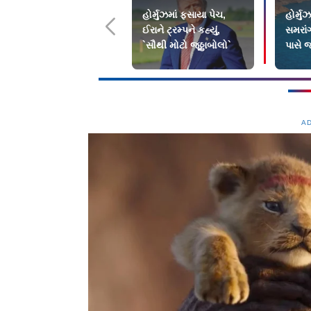
હોર્મુઝમાં ફસાયા પેચ,
હોર્મુ
ઈરાને ટ્રમ્પને કહ્યું,
સમરા
`સૌથી મોટો જૂઠ્ઠાબોલો`
પાસે 
હુમલો
A