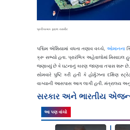
પ્રતીકાત્મક ફાઇલ તસવીર
પશ્ચિમ એશિયામાં વધતા તણાવ વચ્ચે,
ઓમાનના
ક
ક્રૂ સભ્યો હતા. પ્રારંભિક અહેવાલોમાં મિસાઇલ હ
જણાવ્યું છે કે ઘટનાનું કારણ જાણવા તપાસ શરૂ છ
સોમવારે પુષ્ટિ કરી હતી કે હોર્મુઝના દક્ષિણ સ
વાગ્યાની આસપાસ આગ લાગી હતી. મંત્રાલય અનુસાર
સરકાર અને ભારતીય એજન્સ
આ પણ વાંચો