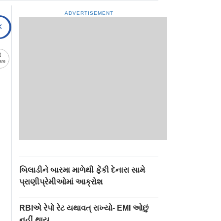
ADVERTISEMENT
are
બિલાડીને બારમા માળેથી ફેંકી દેનારા સામે
પ્રાણીપ્રેમીઓમાં આક્રોશ
RBIએ રેપો રેટ યથાવત્ રાખ્યો- EMI ઓછું
નહીં થાય