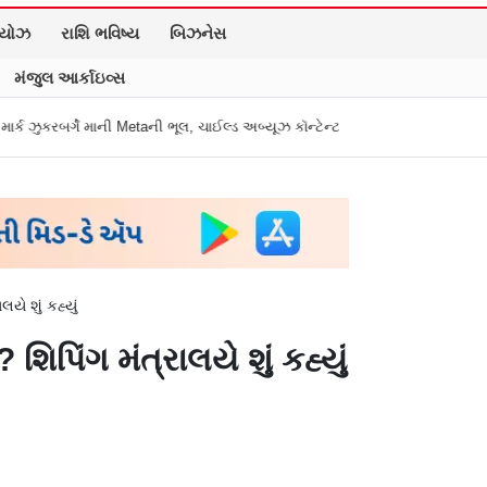
િયોઝ
રાશિ ભવિષ્ય
બિઝનેસ
મંજુલ આર્કાઇવ્સ
ની Metaની ભૂલ, ચાઈલ્ડ અબ્યૂઝ કૉન્ટેન્ટ અને ડીપફેક પર માગી માફી
"અધિકારીએ મા
ે શું કહ્યું
િંગ મંત્રાલયે શું કહ્યું