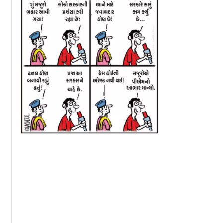
મેરિકન
દુનિયાની સૌથી મોટી તેલ
અમેરિકાએ ઈરાનને
! ઈરાનમાં
કંપની પર મિસાઇલ
મોકલ્યો ૧૦ દિવસન
્બ વિસ્ફોટ,
હુમલો, US ઍર ડિફેન્સ
યુદ્ધવિરામનો પ્રસ્ત
મોત
પણ રોકવામાં નિષ્ફળ