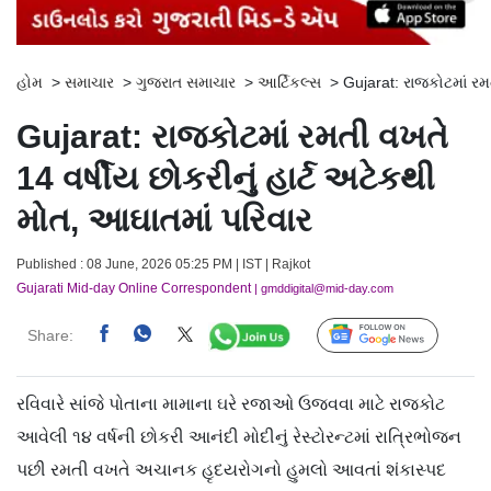
હોમ
>
સમાચાર
>
ગુજરાત સમાચાર
>
આર્ટિકલ્સ
>
Gujarat: રાજકોટમાં રમ
Gujarat: રાજકોટમાં રમતી વખતે
14 વર્ષીય છોકરીનું હાર્ટ અટેકથી
મોત, આઘાતમાં પરિવાર
Published : 08 June, 2026 05:25 PM | IST | Rajkot
Gujarati Mid-day Online Correspondent
| gmddigital@mid-day.com
Share:
Follow Us
રવિવારે સાંજે પોતાના મામાના ઘરે રજાઓ ઉજવવા માટે રાજકોટ
આવેલી ૧૪ વર્ષની છોકરી આનંદી મોદીનું રેસ્ટોરન્ટમાં રાત્રિભોજન
પછી રમતી વખતે અચાનક હૃદયરોગનો હુમલો આવતાં શંકાસ્પદ