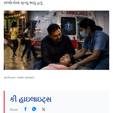
સંજોગોમાં મૃત્યુ થયું હતું.
પ્રતીકાત્મક તસવીર (એઆઈ)
કી હાઇલાઇટ્સ
Share: