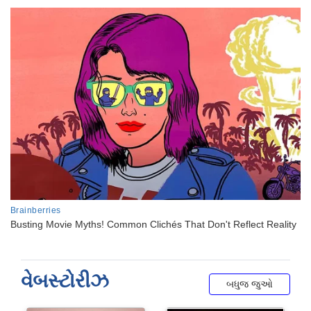
વેબસ્ટોરીઝ
બધુજ જુઓ