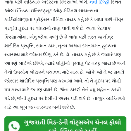
ખાધા પછી કાર્ડિયાક અરેસ્ટના કિસ્સાઓ અંગે,
નવી દિલ્હી
સ્થિત
ઑલ ઈન્ડિયા ઇન્સ્ટિટ્યૂટ ઑફ મેડિકલ સાયન્સના
કાર્ડિયોલોજીના પ્રૉફેસર નીતિશ નાયક કહે છે કે ખાધા પછી તીવ્ર
પ્રવૃત્તિ હૃદય પર વધારાનો તાણ લાવી શકે છે. આવા કેટલાક
કિસ્સાઓમાં, એવું જોવા મળ્યું છે કે ખાધા પછી તરત જ તીવ્ર
શારીરિક પ્રવૃત્તિ, સખત કામ, નૃત્ય અથવા રમતગમત હૃદયના
સ્વાસ્થ્ય માટે જોખમ ઊભું કરે છે. ડૉ. નાયક કહે છે કે જ્યારે પણ
આપણે ખાઈએ છીએ, ત્યારે લોહીનો પ્રવાહ પેટ તરફ જાય છે અને
તેનો ઉપયોગ ખોરાકને પચાવવા માટે થાય છે. જોકે, જો તે જ સમયે
જોરદાર શારીરિક પ્રવૃત્તિ પણ કરવામાં આવે, તો તે હૃદય પર લોહી
પંપ કરવા માટે દબાણ વધારે છે, જેના કારણે તેને વધુ મહેનત કરવી
પડે છે, જેની હૃદય પર દેખીતી અસર પડી શકે છે. નાજુક વ્યક્તિઓ
માટે આ ખૂબ જ ખતરનાક બની શકે છે.