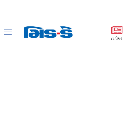
ઇ-પેપર