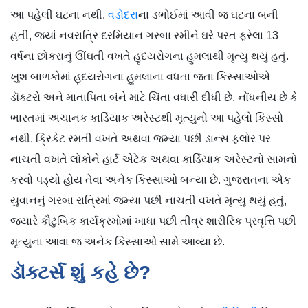
આ પહેલી ઘટના નથી.
વડોદરા
ના ડભોઈમાં આવી જ ઘટના બની
હતી, જ્યાં નવરાત્રિ દરમિયાન ગરબા રમીને ઘરે પરત ફરેલા 13
વર્ષના છોકરાનું ઊંઘતી વખતે હૃદયરોગના હુમલાથી મૃત્યુ થયું હતું.
ખુશ બાળકોમાં હૃદયરોગના હુમલાના વધતા જતા કિસ્સાઓએ
ડૉક્ટરો અને માતાપિતા બંને માટે ચિંતા વધારી દીધી છે. નોંધનીય છે કે
ભારતમાં અચાનક કાર્ડિયાક અરેસ્ટથી મૃત્યુનો આ પહેલો કિસ્સો
નથી. ક્રિકેટ રમતી વખતે અથવા જમ્યા પછી ડાન્સ ફ્લોર પર
નાચતી વખતે લોકોને હાર્ટ એટેક અથવા કાર્ડિયાક અરેસ્ટનો સામનો
કરવો પડ્યો હોય તેવા અનેક કિસ્સાઓ બન્યા છે. ગુજરાતના એક
યુવાનનું ગરબા રાત્રિમાં જમ્યા પછી નાચતી વખતે મૃત્યુ થયું હતું,
જ્યારે કૌટુંબિક કાર્યક્રમોમાં ખાધા પછી તીવ્ર શારીરિક પ્રવૃત્તિ પછી
મૃત્યુના આવા જ અનેક કિસ્સાઓ સામે આવ્યા છે.
ડૉક્ટર્સ શું કહે છે?