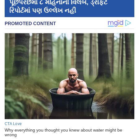
પૂછપરછમાં ૮ મહિનાનો વિલંબ, ડ્રાફ્ટ
રિપોર્ટમાં પણ ઉલ્લેખ નહીં