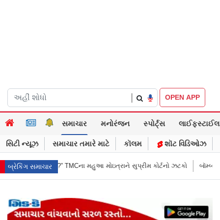
|
OPEN APP
સમાચાર
મનોરંજન
સ્પોર્ટ્સ
લાઈફસ્ટાઈલ
સિટી ન્યૂઝ
સમાચાર તમારે માટે
કૉલમ
શૉટ વિડિઓઝ
ઇત્રાને સુપ્રીમ કોર્ટનો ઝટકો
બૉમ્બની ધમકી બાદ મુંબઈમાં હાઈ ઍલર્ટ: શહેરની
બ્રેકિંગ સમાચાર