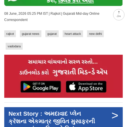
08 June, 2026 05:25 PM IST | Rajkot | Gujarati Mid-day Online
ટોચ
Correspondent
rajkot
gujarat news
gujarat
heart attack
new delhi
vadodara
>
Next Story : અમદાવાદ પ્લેન
ક્રૅશના એકમાત્ર જીવિત મુસાફરની