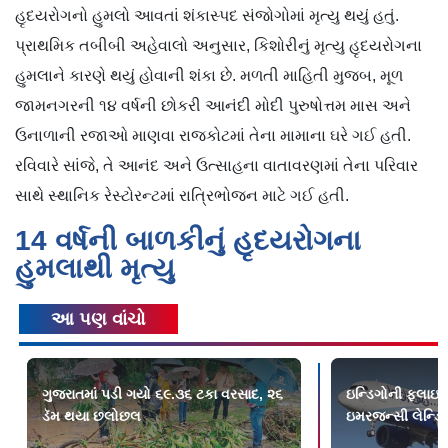
હૃદયરોગનો હુમલો આવતાં શંકાસ્પદ સંજોગોમાં મૃત્યુ થયું હતું.
પ્રાથમિક તબીબી અહેવાલો અનુસાર, કિશોરીનું મૃત્યુ હૃદયરોગના
હુમલાને કારણે થયું હોવાની શંકા છે. મળતી માહિતી મુજબ, મૂળ
જામનગરની ૧૪ વર્ષની છોકરી આનંદી મોદી પુરુષોત્તમ માસ અને
ઉનાળાની રજાઓ માણવા રાજકોટમાં તેના મામાના ઘરે ગઈ હતી.
રવિવારે સાંજે, તે આનંદ અને ઉત્સાહના વાતાવરણમાં તેના પરિવાર
સાથે સ્થાનિક રેસ્ટોરન્ટમાં રાત્રિભોજન માટે ગઈ હતી.
14 વર્ષની બાળકીનું હૃદયરોગના
હુમલાથી મૃત્યુ
આ પણ વાંચો
ગુજરાતમાં પડી ગયો ૬૯.૩૬ ટકા વરસાદ, ૨૬
ઇન્ડિગોની ફ્લાઇટ
ડૅમ થયા છલોછલ
ઇમરજન્સી લેન્ડિંગ,