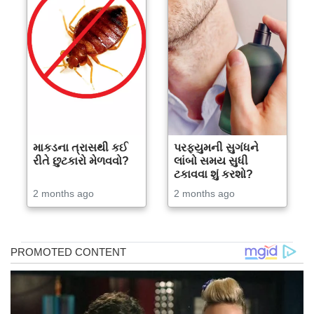
માકડના ત્રાસથી કઈ
પરફ્યુમની સુગંધને
રીતે છુટકારો મેળવવો?
લાંબો સમય સુધી
ટકાવવા શું કરશો?
2 months ago
2 months ago