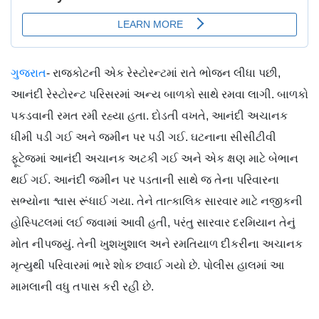
ગુજરાત
- રાજકોટની એક રેસ્ટોરન્ટમાં રાતે ભોજન લીધા પછી,
આનંદી રેસ્ટોરન્ટ પરિસરમાં અન્ય બાળકો સાથે રમવા લાગી. બાળકો
પકડવાની રમત રમી રહ્યા હતા. દોડતી વખતે, આનંદી અચાનક
ધીમી પડી ગઈ અને જમીન પર પડી ગઈ. ઘટનાના સીસીટીવી
ફૂટેજમાં આનંદી અચાનક અટકી ગઈ અને એક ક્ષણ માટે બેભાન
થઈ ગઈ. આનંદી જમીન પર પડતાની સાથે જ તેના પરિવારના
સભ્યોના શ્વાસ રૂંધાઈ ગયા. તેને તાત્કાલિક સારવાર માટે નજીકની
હોસ્પિટલમાં લઈ જવામાં આવી હતી, પરંતુ સારવાર દરમિયાન તેનું
મોત નીપજ્યું. તેની ખુશખુશાલ અને રમતિયાળ દીકરીના અચાનક
મૃત્યુથી પરિવારમાં ભારે શોક છવાઈ ગયો છે. પોલીસ હાલમાં આ
મામલાની વધુ તપાસ કરી રહી છે.