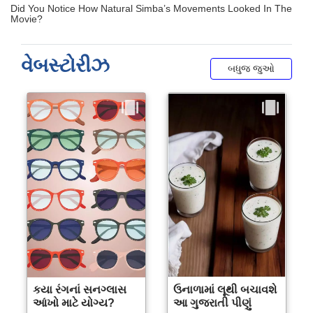
વેબસ્ટોરીઝ
બધુજ જુઓ
કયા રંગનાં સનગ્લાસ
ઉનાળામાં લૂથી બચાવશે
આંખો માટે યોગ્ય?
આ ગુજરાતી પીણું