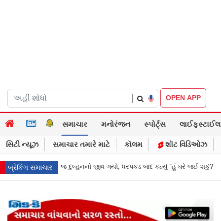
|
OPEN APP
સમાચાર
મનોરંજન
સ્પોર્ટ્સ
લાઈફસ્ટાઈલ
સિટી ન્યૂઝ
સમાચાર તમારે માટે
કૉલમ
શૉટ વિડિઓઝ
રપકડ બાદ કહ્યું “હું ઘરે જઈ શકું?”
‘હું બાબા બાગેશ્વર નથી...’: IIT દિલ્હીમાં વ
બ્રેકિંગ સમાચાર