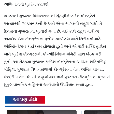
અભિયાનનો પ્રારંભ કરાવશે.
૨૦૨૭ની ગુજરાત વિધાનસભાની ચૂંટણીને લઈને કૉન્ગ્રેસે
અત્યારથી જ કમર કસી છે અને એના ભાગરૂપે રાહુલ ગાંધી બે
દિવસના ગુજરાતના પ્રવાસે ગયા છે. ગઈ કાલે રાહુલ ગાંધીએ
અમદાવાદમાં કૉન્ગ્રેસના પ્રદેશ કાર્યાલય ખાતે નિરીક્ષકો માટે
ઓરિયેન્ટેશન કાર્યક્રમ યોજ્યો હતો અને એ પછી સર્કિટ હાઉસ
ખાતે પ્રદેશ કૉન્ગ્રેસની કો-ઑર્ડિનેશન કમિટી સાથે બેઠક કરી
હતી. આ બેઠકમાં ગુજરાત પ્રદેશ કૉન્ગ્રેસના અધ્યક્ષ શક્તિસિંહ
ગોહિલ, ગુજરાત વિધાનસભામાં કૉન્ગ્રેસના નેતા અમિત ચાવડા,
કેન્દ્રીય નેતા કે. સી. વેણુગોપાલ અને ગુજરાત કૉન્ગ્રેસના પ્રભારી
મુકુલ વાસનિક સહિતના આગેવાનો ઉપસ્થિત રહ્યા હતા.
આ પણ વાંચો