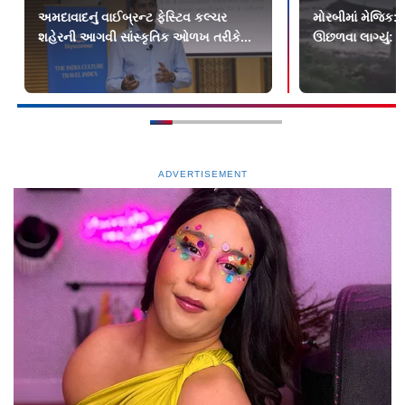
અમદાવાદનું વાઈબ્રન્ટ ફેસ્ટિવ કલ્ચર
મોરબીમાં મેજિક: ક
શહેરની આગવી સાંસ્કૃતિક ઓળખ તરીકે...
ઊછળવા લાગ્યું: શુ
ADVERTISEMENT