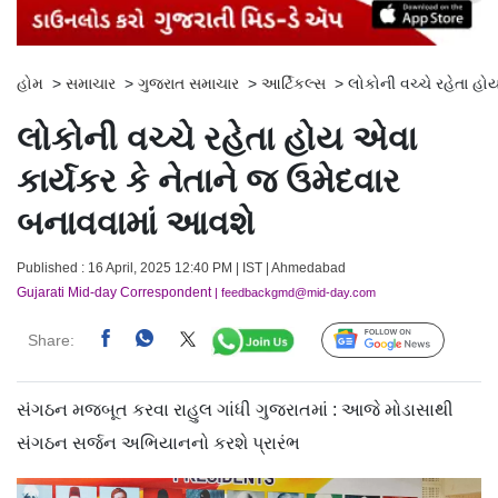
હોમ
>
સમાચાર
>
ગુજરાત સમાચાર
>
આર્ટિકલ્સ
>
લોકોની વચ્ચે રહેતા હો
લોકોની વચ્ચે રહેતા હોય એવા
કાર્યકર કે નેતાને જ ઉમેદવાર
બનાવવામાં આવશે
Published : 16 April, 2025 12:40 PM | IST | Ahmedabad
Gujarati Mid-day Correspondent
| feedbackgmd@mid-day.com
Share:
Follow Us
સંગઠન મજબૂત કરવા રાહુલ ગાંધી ગુજરાતમાં : આજે મોડાસાથી
સંગઠન સર્જન અભિયાનનો કરશે પ્રારંભ