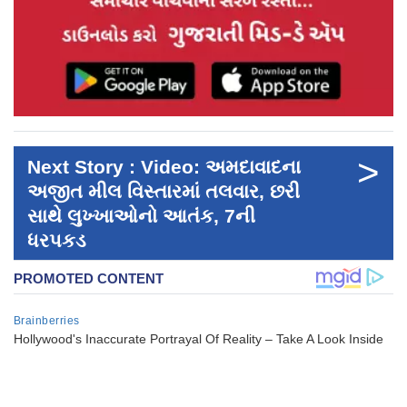
>
Next Story : Video: અમદાવાદના
અજીત મીલ વિસ્તારમાં તલવાર, છરી
સાથે લુખ્ખાઓનો આતંક, 7ની
ધરપકડ