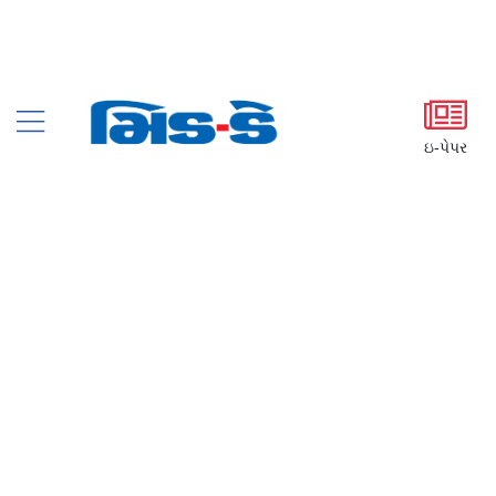
ઇ-પેપર