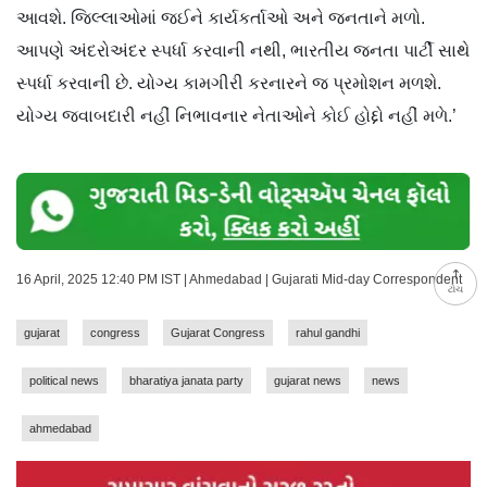
આવશે. જિલ્લાઓમાં જઈને કાર્યકર્તાઓ અને જનતાને મળો.
આપણે અંદરોઅંદર સ્પર્ધા કરવાની નથી, ભારતીય જનતા પાર્ટી સાથે
સ્પર્ધા કરવાની છે. યોગ્ય કામગીરી કરનારને જ પ્રમોશન મળશે.
યોગ્ય જવાબદારી નહીં નિભાવનાર નેતાઓને કોઈ હોદ્દો નહીં મળે.’
16 April, 2025 12:40 PM IST | Ahmedabad | Gujarati Mid-day Correspondent
ટોચ
gujarat
congress
Gujarat Congress
rahul gandhi
political news
bharatiya janata party
gujarat news
news
ahmedabad