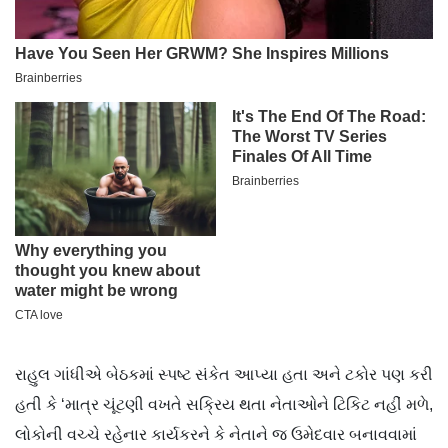
રાહુલ ગાંધીએ બેઠકમાં સ્પષ્ટ સંકેત આપ્યા હતા અને ટકોર પણ કરી
હતી કે ‘માત્ર ચૂંટણી વખતે સક્રિય થતા નેતાઓને ટિકિટ નહીં મળે,
લોકોની વચ્ચે રહેનાર કાર્યકરને કે નેતાને જ ઉમેદવાર બનાવવામાં