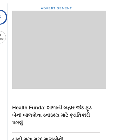
ADVERTISEMENT
are
Health Funda: શાળાની બહાર જંક ફૂડ
બૅન! બાળકોના સ્વાસ્થ્ય માટે ક્રાંતિકારી
પગલું
માની ગયા મરદ માણસોને!