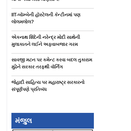
IIT-બૉમ્બેની હૉસ્ટેલની કૅન્ટીનમાં પણ
લોલમલોલ?
એકનાથ શિંદેની નરેન્દ્ર મોદી સાથેની
મુલાકાતને લઈને અફવાબજાર ગરમ
સાવજી મટન પર કમેન્ટ કરવા બદલ તુકારામ
મુંઢેને સરકાર તરફથી વૉર્નિંગ
જેહાદી સાહિત્ય પર મહારાષ્ટ્ર સરકારનો
સંપૂર્ણપણે પ્રતિબંધ
મંજુલ