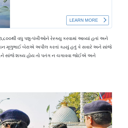
,૮૦૦થી વધુ પશુ-પંખીઓને રેસ્ક્યુ કરવામાં આવ્યાં હતાં અને
 મૂળુભાઈ બેરાએ અપીલ કરતાં કહ્યું હતું કે સવારે અને સાંજે
 અને સાંજે શક્ય હોય તો પતંગ ન ચગાવવા જોઈએ અને