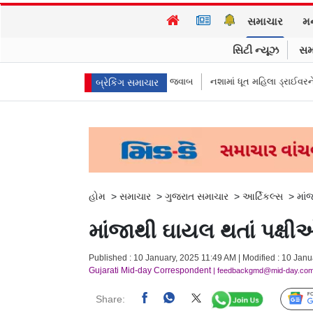
સમાચાર
મ
સિટી ન્યૂઝ
સમ
 કમિશનરે આપ્યો રમૂજી જવાબ
નશામાં ધૂત મહિલા ડ્રાઈવરને લીધે લગ્નની રાત્રે જ 
બ્રેકિંગ સમાચાર
હોમ
>
સમાચાર
>
ગુજરાત સમાચાર
>
આર્ટિકલ્સ
>
માં
માંજાથી ઘાયલ થતાં પક્ષ
Published : 10 January, 2025 11:49 AM | Modified : 10 Jan
Gujarati Mid-day Correspondent
| feedbackgmd@mid-day.co
Share: