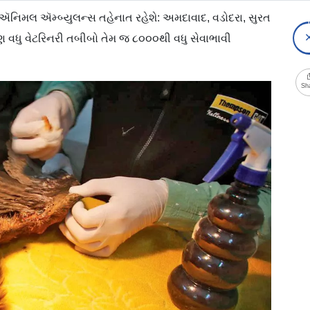
નિમલ ઍમ્બ્યુલન્સ તહેનાત રહેશે: અમદાવાદ, વડોદરા, સુરત
પણ વધુ વેટરિનરી તબીબો તેમ જ ૮૦૦૦થી વધુ સેવાભાવી
Sh