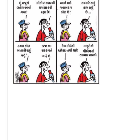
રસાદથી
સુરતમાં કિનારાના અને
ભારતમાં પહેલી વાર
ના મોત,
અસરગ્રસ્ત ગામોના ચાર
ટ્રાન્સપ્લાન્ટ માટેનુ
ધુ લોકોને
હજારથી વધુ લોકોનું
ટ્રેનમાં સુરતથી પહોંચ
ળોએ
સ્થળાંતર
અમદાવાદ