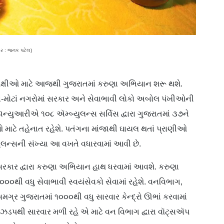
ીર : જનક પટેલ)
ં પક્ષીઓ માટે આજથી ગુજરાતમાં કરુણા અભિયાન શરૂ થશે.
ાં-મોટાં નગરોમાં સરકાર અને સેવાભાવી લોકો અબોલ પંખીઓની
ન્યુઆરીએ ૧૦૮ ઍમ્બ્યુલન્સ સર્વિસ દ્વારા ગુજરાતમાં ૩૭ને
માટે તહેનાત રહેશે. પતંગના માંજાથી ઘાયલ થતાં પ્રાણીઓ
ુલન્સની સંખ્યા આ વખતે વધારવામાં આવી છે.
કાર દ્વારા કરુણા અભિયાન હાથ ધરવામાં આવશે. કરુણા
૦થી વધુ સેવાભાવી સ્વયંસેવકો સેવામાં રહેશે. વનવિભાગ,
્ર ગુજરાતમાં ૧૦૦૦થી વધુ સારવાર કેન્દ્રો ઊભાં કરવામાં
ઝડપથી સારવાર મળી રહે એ માટે વન વિભાગ દ્વારા વૉટ્સઍપ