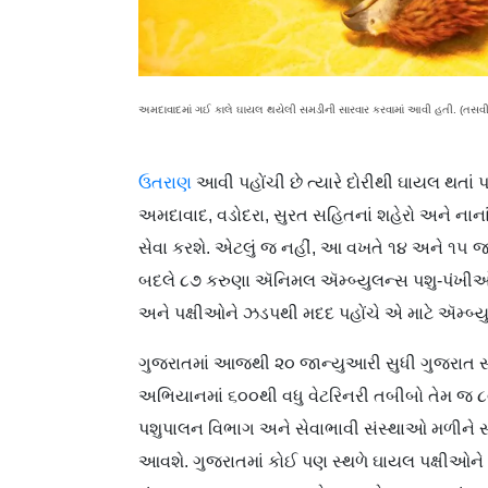
અમદાવાદમાં ગઈ કાલે ઘાયલ થયેલી સમડીની સારવાર કરવામાં આવી હતી. (તસવ
ઉતરાણ
આવી પહોંચી છે ત્યારે દોરીથી ઘાયલ થતા
અમદાવાદ, વડોદરા, સુરત સહિતનાં શહેરો અને નાન
સેવા કરશે. એટલું જ નહીં, આ વખતે ૧૪ અને ૧૫ જા
બદલે ૮૭ કરુણા ઍનિમલ ઍમ્બ્યુલન્સ પશુ-પંખીઓ 
અને પક્ષીઓને ઝડપથી મદદ પહોંચે એ માટે ઍમ્બ્ય
ગુજરાતમાં આજથી ૨૦ જાન્યુઆરી સુધી ગુજરાત સર
અભિયાનમાં ૬૦૦થી વધુ વેટરિનરી તબીબો તેમ જ ૮૦૦
પશુપાલન વિભાગ અને સેવાભાવી સંસ્થાઓ મળીને સમગ
આવશે. ગુજરાતમાં કોઈ પણ સ્થળે ઘાયલ પક્ષીઓને 