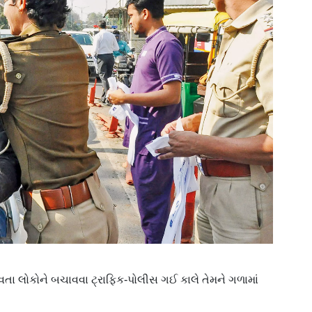
તા લોકોને બચાવવા ટ્રાફિક-પોલીસ ગઈ કાલે તેમને ગળામાં