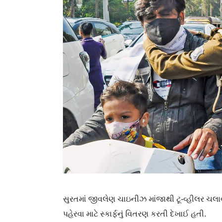
સુરતમાં જીવલેણ ચાઇનીઝ માંજાથી ટૂ-વ્હીલર ચલાવ
પહેરવા માટે સ્કાર્ફનું વિતરણ કરતી દેખાઈ હતી.