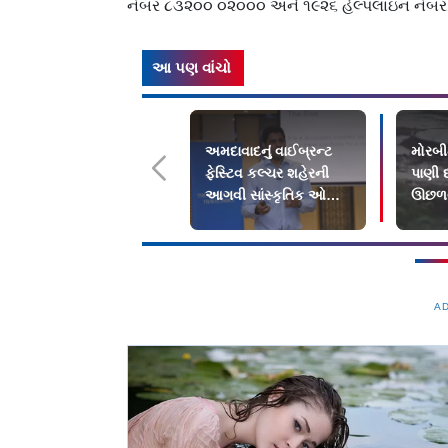
નંબર ૮૩૨૦૦ ૦૨૦૦૦ અને ૧૯૨૬ હેલ્પલાઇન નંબર જ
આ પણ વાંચો
અમદાવાદનું વાઈબ્રન્ટ
મોરબીમ
ફેસ્ટિવ કલ્ચર શહેરની
પાણી 
આગવી સાંસ્કૃતિક ઓળખ
ઊછળવા 
તરીકે...
નિષ્ણ
A