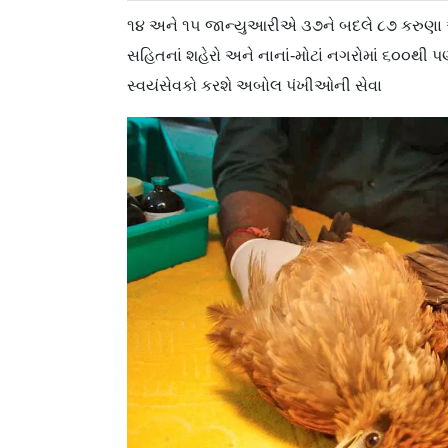
૧૪ અને ૧૫ જાન્યુઆરીએ ૩૭ને બદલે ૮૭ કરુણા ઍ
સહિતનાં શહેરો અને નાનાં-મોટાં નગરોમાં ૬૦૦થી 
સ્વયંસેવકો કરશે અબોલ પંખીઓની સેવા