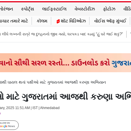
નોરંજન
સ્પોર્ટ્સ
લાઈફસ્ટાઈલ
વેબસ્ટોરીઝ
ફોટોઝ
વીડ
ાચાર તમારે માટે
કૉલમ
શૉટ વિડિઓઝ
વોઈસ ઑફ મુંબઈ
દુલ્હનનો જીવ ગયો, ધરપકડ બાદ કહ્યું “હું ઘરે જઈ શકું?”
‘હું બાબા બાગેશ્વર નથી..
જાથી ઘાયલ થતાં પક્ષીઓ માટે ગુજરાતમાં આજથી કરુણા અભિયાન
ીઓ માટે ગુજરાતમાં આજથી કરુણા અ
uary, 2025 11:51 AM | IST | Ahmedabad
m
Follow Us