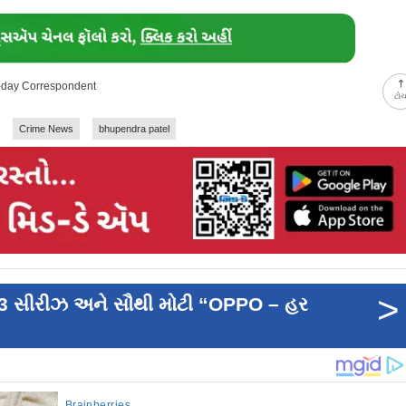
d-day Correspondent
ટો
Crime News
bhupendra patel
>
3 સીરીઝ અને સૌથી મોટી “OPPO – હર