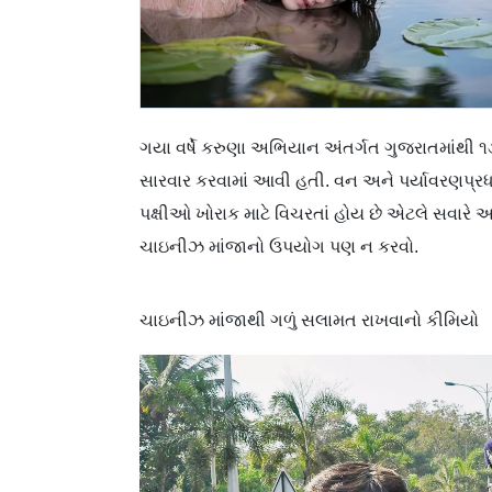
ગયા વર્ષે કરુણા અભિયાન અંતર્ગત ગુજરાતમાંથી ૧૩
સારવાર કરવામાં આવી હતી. વન અને પર્યાવરણપ્રધાન
પક્ષીઓ ખોરાક માટે વિચરતાં હોય છે એટલે સવારે
ચાઇનીઝ માંજાનો ઉપયોગ પણ ન કરવો.
ચાઇનીઝ માંજાથી ગળું સલામત રાખવાનો ‌કીમિયો