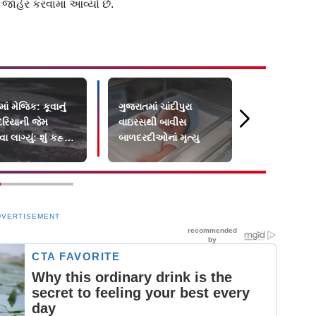
ાહેર કરવામાં આવ્યો છે.
ાં મેજિક: કૂવાનું
ગુજરાતમાં ચાંદીપુરા
ગુજરાતમાં વ
દરિયાની જેમ
વાઇરસથી બાવીસ
ત્રાહિમામ: 4
લાગ્યું: શું કહ્યું
બાળદરદીઓનાં મૃત્યુ
20,000 થી વ
ાતોએ?
સલામત સ્થ
ખસેડાયા
DVERTISEMENT