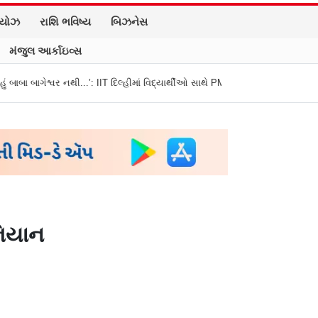
િયોઝ
રાશિ ભવિષ્ય
બિઝનેસ
મંજુલ આર્કાઇવ્સ
.’: IIT દિલ્હીમાં વિદ્યાર્થીઓ સાથે PM મોદીનો રમુજી સંવાદ
થાણે: શાળાના વિદ્યાર્
ભિયાન