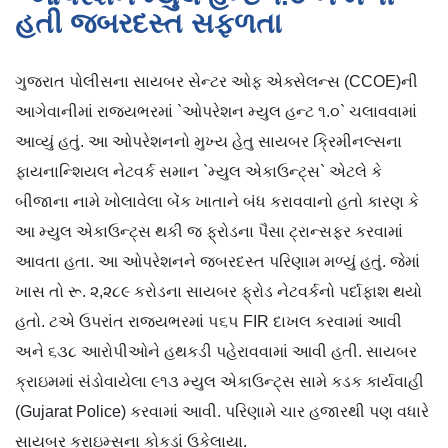
હતી જબરદસ્ત સફળતા
ગુજરાત પોલીસના સાયબર સેન્ટર ઓફ એક્સેલન્સ (CCOE)ની
આગેવાનીમાં રાજ્યભરમાં `ઓપરેશન મ્યુલ હન્ટ ૧.૦` ચલાવવામાં
આવ્યું હતું. આ ઓપરેશનનો મુખ્ય હેતુ સાયબર ક્રિમીનલ્સના
ફાયનાન્શિયલ નેટવર્ક સમાન `મ્યુલ એકાઉન્ટ્સ` એટલે કે
બીજાના નામે ખોલાવેલા બેંક ખાતાને બંધ કરાવવાનો હતો કારણ કે
આ મ્યુલ એકાઉન્ટ્સ થકી જ ફ્રોડના પૈસા ટ્રાન્સફર કરવામાં
આવતા હતા. આ ઓપરેશનને જબરદસ્ત પરિણામ મળ્યું હતું. જેમાં
ખાસ તો રૂ. ૨,૨૮૯ કરોડના સાયબર ફ્રોડ નેટવર્કનો પર્દાફાશ થયો
હતો. ટએ ઉપરાંત રાજ્યભરમાં ૫૬૫ FIR દાખલ કરવામાં આવી
અને ૬૩૮ આરોપીઓને હથકડી પહેરાવવામાં આવી હતી. સાયબર
ક્રાઇમમાં સંડોવાયેલા ૯૧૩ મ્યુલ એકાઉન્ટ્સ સામે કડક કાર્યવાહી
(Gujarat Police) કરવામાં આવી. પરિણામે ચાર હજારથી પણ વધારે
સાયબર ક્રાઇમ્સના કોકડાં ઉકેલાયા.