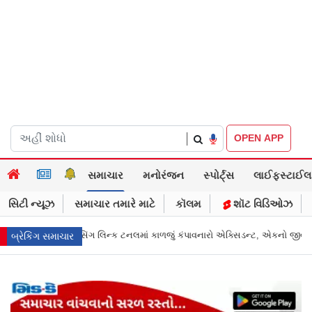
|
OPEN APP
સમાચાર
મનોરંજન
સ્પોર્ટ્સ
લાઈફસ્ટાઈલ
સિટી ન્યૂઝ
સમાચાર તમારે માટે
કૉલમ
શૉટ વિડિઓઝ
ંપાવનારો એક્સિડન્ટ, એકનો જીવ ગયો
Gujarat News: મોરબીમાં મેજિક! કૂવાનું પાણ
બ્રેકિંગ સમાચાર