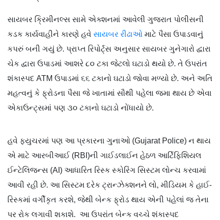
સાયબર ક્રિમીનલ્સ સામે એક્શનમાં આવેલી ગુજરાત પોલીસની
કડક કાર્યવાહીને કારણે હવે
સાયબર રીઢાઓ
માટે પૈસા ઉપાડવાનું
કપરું બની ગયું છે. પ્રાપ્ત રિપોર્ટ્સ અનુસાર સાયબર ગુનેગારો દ્વારા
ચેક દ્વારા ઉપાડમાં આશરે ૮૦ ટકા જેટલો ઘટાડો થયો છે. તે ઉપરાંત
શંકાસ્પદ ATM ઉપાડમાં ૬૬ ટકાનો ઘટાડો જોવા મળ્યો છે. અને અતિ
મહત્વનું કે ફ્રોડના પૈસા જે ખાતામાં સૌથી પહેલા જમા થાય છે એવા
એકાઉન્ટ્સમાં પણ ૩૦ ટકાનો ઘટાડો નોંધાયો છે.
હવે ફ્યુચરમાં પણ આ પ્રકારના ગુનાઓ (Gujarat Police) ન થાય
એ માટે આરબીઆઈ (RBI)ની ગાઈડલાઈન હેઠળ આર્ટિફિશિયલ
ઈન્ટેલિજન્સ (AI) આધારિત રિસ્ક સ્કોરિંગ સિસ્ટમ લોન્ચ કરવામાં
આવી રહી છે. આ સિસ્ટમ દરેક ટ્રાન્ઝેક્શનને લો, મીડિયમ કે હાઈ-
રિસ્કમાં વર્ગીકૃત કરશે, જેથી બેન્ક ફ્રોડ થાય એની પહેલાં જ તેના
પર રોક લગાવી શકાશે. આ ઉપરાંત બેન્ક વચ્ચે શંકાસ્પદ