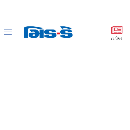
ઇ-પેપર