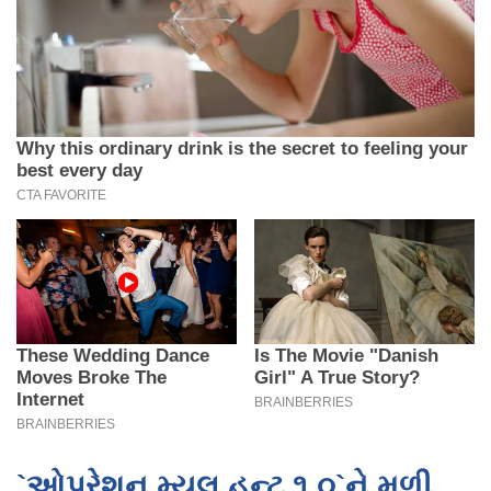
`ઓપરેશન મ્યુલ હન્ટ ૧.૦`ને મળી