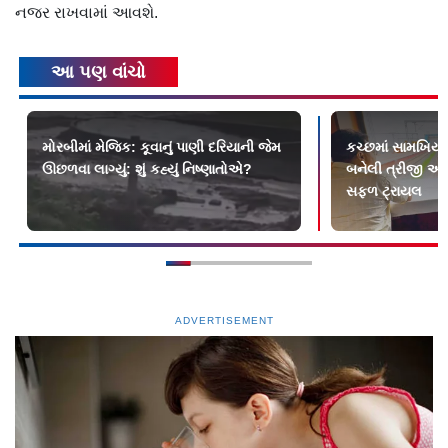
નજર રાખવામાં આવશે.
આ પણ વાંચો
મોરબીમાં મેજિક: કૂવાનું પાણી દરિયાની જેમ
કચ્છમાં સામખિયા
ઊછળવા લાગ્યું: શું કહ્યું નિષ્ણાતોએ?
બનેલી ત્રીજી અન
સફળ ટ્રાયલ
ADVERTISEMENT