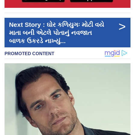
>
Next Story : ઘોર કળિયુગઃ મોટી વયે
માતા બની એટલે પોતાનું નવજાત
બાળક ઉકરડે નાખ્યું...