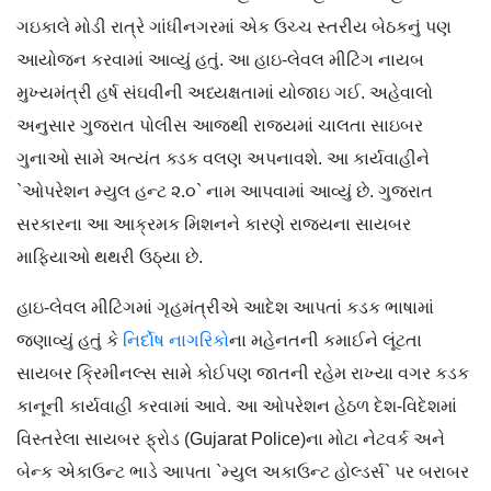
ગઇકાલે મોડી રાત્રે ગાંધીનગરમાં એક ઉચ્ચ સ્તરીય બેઠકનું પણ
આયોજન કરવામાં આવ્યું હતું. આ હાઇ-લેવલ મીટિંગ નાયબ
મુખ્યમંત્રી હર્ષ સંઘવીની અધ્યક્ષતામાં યોજાઇ ગઈ. અહેવાલો
અનુસાર ગુજરાત પોલીસ આજથી રાજ્યમાં ચાલતા સાઇબર
ગુનાઓ સામે અત્યંત ક્ડક વલણ અપનાવશે. આ કાર્યવાહીને
`ઓપરેશન મ્યુલ હન્ટ ૨.૦` નામ આપવામાં આવ્યું છે. ગુજરાત
સરકારના આ આક્રમક મિશનને કારણે રાજ્યના સાયબર
માફિયાઓ થથરી ઉઠ્યા છે.
હાઇ-લેવલ મીટિંગમાં ગૃહમંત્રીએ આદેશ આપતાં કડક ભાષામાં
જણાવ્યું હતું કે
નિર્દોષ નાગરિકો
ના મહેનતની કમાઈને લૂંટતા
સાયબર ક્રિમીનલ્સ સામે કોઈપણ જાતની રહેમ રાખ્યા વગર કડક
કાનૂની કાર્યવાહી કરવામાં આવે. આ ઓપરેશન હેઠળ દેશ-વિદેશમાં
વિસ્તરેલા સાયબર ફ્રોડ (Gujarat Police)ના મોટા નેટવર્ક અને
બેન્ક એકાઉન્ટ ભાડે આપતા `મ્યુલ અકાઉન્ટ હોલ્ડર્સ` પર બરાબર