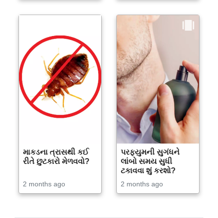
માકડના ત્રાસથી કઈ
પરફ્યુમની સુગંધને
રીતે છુટકારો મેળવવો?
લાંબો સમય સુધી
ટકાવવા શું કરશો?
2 months ago
2 months ago