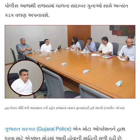
પોલીસ આજથી રાજ્યમાં ચાલતા સાઇબર ગુનાઓ સામે અત્યંત
ક્ડક વલણ અપનાવશે.
હાઇ-લેવલ મીટિંગની અધ્યક્ષતા કરી રહેલ રાજ્યના નાયબ મુખ્યમંત્રી હર્ષ સંઘવી (તસવીર- એક્સ)
ગુજરાત સરકાર (Gujarat Police)
એક મોટા ઓપરેશનને હાથ
ધરવા માટે એક્શન મોડમાં આવી હોવાની માહિતી મળી રહી છે.