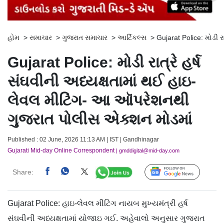
હોમ
>
સમાચાર
>
ગુજરાત સમાચાર
>
આર્ટિકલ્સ
>
Gujarat Police: મોડી 
Gujarat Police: મોડી રાત્રે હર્ષ
સંઘવીની અધ્યક્ષતામાં થઈ હાઇ-
લેવલ મીટિંગ- આ ઑપરેશનથી
ગુજરાત પોલીસ એક્શન મોડમાં
Published : 02 June, 2026 11:13 AM | IST | Gandhinagar
Gujarati Mid-day Online Correspondent
| gmddigital@mid-day.com
Share:
Follow Us
Gujarat Police: હાઇ-લેવલ મીટિંગ નાયબ મુખ્યમંત્રી હર્ષ
સંઘવીની અધ્યક્ષતામાં યોજાઇ ગઈ. અહેવાલો અનુસાર ગુજરાત