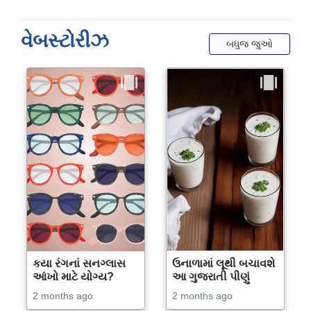
વેબસ્ટોરીઝ
બધુજ જુઓ
કયા રંગનાં સનગ્લાસ
ઉનાળામાં લૂથી બચાવશે
આંખો માટે યોગ્ય?
આ ગુજરાતી પીણું
2 months ago
2 months ago