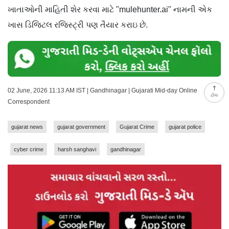
ખાતાઓની માહિતી શેર કરવા માટે "mulehunter.ai" નામની એક
ખાસ ડિજિટલ રજિસ્ટ્રી પણ તૈયાર કરાઇ છે.
02 June, 2026 11:13 AM IST | Gandhinagar | Gujarati Mid-day Online
ટોચ
Correspondent
gujarat news
gujarat government
Gujarat Crime
gujarat police
cyber crime
harsh sanghavi
gandhinagar