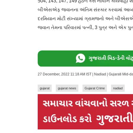
504, 143, 147, 149 હેઠળ કેસ નોંધીને કાર્યવાહી શર
બીએસએફ જવાનના અંતિમ સંસ્કાર કરવામાં આવ્યા 
દરમિયાન મોટી સંખ્યામાં ગ્રામજનો અને બી
જવાન તેમના પરિવારમાં પત્ની, 3 પુત્ર અને એક પુત્
27 December, 2022 11:18 AM IST | Nadiad | Gujarati Mid-
gujarat
gujarat news
Gujarat Crime
nadiad