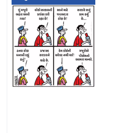
ડી ગયો
જામનગર: પતિ
ગુજરાત: ગાંધીધામમાં
વરસાદ, ૨૬
ઑસ્ટ્રેલિયામાં હોવાનો
વિધર્મી પતિએ પત્ની
લોછલ
દાવો કર્યો, પોલીસે
મારી હત્યા કરી, હિન્
દફનાવેલો મૃતદેહ શોધી
સંગઠન આક્રમક
કાઢ્યો