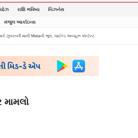
િયોઝ
રાશિ ભવિષ્ય
બિઝનેસ
મંજુલ આર્કાઇવ્સ
ની Metaની ભૂલ, ચાઈલ્ડ અબ્યૂઝ કૉન્ટેન્ટ અને ડીપફેક પર માગી માફી
"અધિકારીએ મ
્ર મામલો