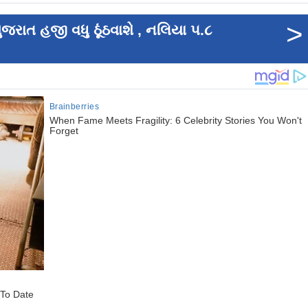
>
 ગુજરાત હજી વધુ ઠૂંઠવાશે , નલિયા ૫.૮