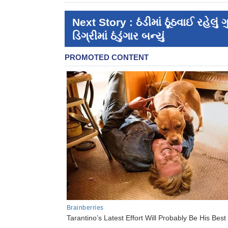
Next Story : ઠંડીમાં ઠૂંઠવાઈ રહેલું
ડિગ્રીમાં ઠંડુંગાર બન્યું