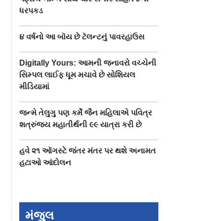
ધરપકડ
૪ વર્ષનો આ બૉય છે ટૅલન્ટનું પાવરહાઉસ
Digitally Yours: આમની જનાવરો વચ્ચેની
સિમ્પલ લાઈફ ધૂમ મચાવે છે સોશિયલ
મીડિયામાં
જન્મે તેલુગુ પણ કર્મે જૈન મહિલાએ પવિત્ર
શત્રુંજય મહાતીર્થની ૯૯ યાત્રા કરી છે
હવે ૨૧ ઑગસ્ટે જંતર મંતર પર થશે અનામત
હટાઓ આંદોલન
મંજુલ