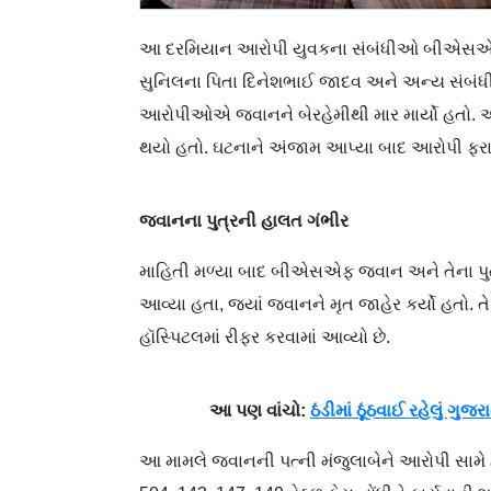
આ દરમિયાન આરોપી યુવકના સંબંધીઓ બીએસએફ જવ
સુનિલના પિતા દિનેશભાઈ જાદવ અને અન્ય સંબંધ
આરોપીઓએ જવાનને બેરહેમીથી માર માર્યો હતો.
થયો હતો. ઘટનાને અંજામ આપ્યા બાદ આરોપી ફર
જવાનના પુત્રની હાલત ગંભીર
માહિતી મળ્યા બાદ બીએસએફ જવાન અને તેના પુત
આવ્યા હતા, જ્યાં જવાનને મૃત જાહેર કર્યો હતો.
હૉસ્પિટલમાં રીફર કરવામાં આવ્યો છે.
આ પણ વાંચો:
ઠંડીમાં ઠૂંઠવાઈ રહેલું ગુજ
આ મામલે જવાનની પત્ની મંજુલાબેને આરોપી સામે હ