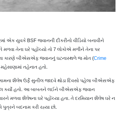
રમાં એક યુવકે BSF જવાનની દીકરીનો વીડિયો બનાવીને
 મળવા તેના ઘરે પહોંચ્યો તો 7 લોકોએ મળીને તેના પર
ેના કારણે બીએસએફ જવાનનું ઘટનાસ્થળે જ મોત (
Crime
મહેસાણામાં તહેનાત હતો.
ગામના શૈલેષ ઉર્ફે સુનીલ જાદવે થોડા દિવસો પહેલા બીએસએફ
ાયરલ કર્યો હતો. આ બાબતને લઈને બીએસએફ જવાન
ને મળવા શૈલેષના ઘરે પહોંચ્યા હતા. તે દરમિયાન શૈલેષ ઘરે ન
 પુત્રને બદનામ કરી રહ્યા છો.