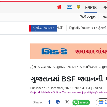
સમાચાર
મ
સિટી ન્યૂઝ
સમ
ીને કહ્યું "હબીબી, કમ ટુ રાંચી"
Digitally Yours: આ બહેનની જંગલી જનાવરો વચ
બ્રેકિંગ સમાચાર
હોમ
>
સમાચાર
>
ગુજરાત સમાચાર
>
આર્ટિકલ્સ
>
ગુજ
ગુજરાતમાં BSF જવાનની ક્ર
Published : 27 December, 2022 11:18 AM | IST | Nadiad
Gujarati Mid-day Online Correspondent
| gmddigital@mid-da
Share: