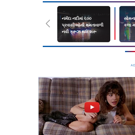
નર્મદા નદીમાં ૬૦૦
સોમના
પ્રવાસીઓની ક્ષમતાવાળી
કલા મ
નવી ક્રૂઝ થશે શરૂ
A