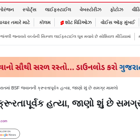
નોરંજન
સ્પોર્ટ્સ
લાઈફસ્ટાઈલ
વેબસ્ટોરીઝ
ફોટોઝ
વીડ
ાચાર તમારે માટે
કૉલમ
શૉટ વિડિઓઝ
વોઈસ ઑફ મુંબઈ
્ચેની સિમ્પલ લાઈફસ્ટાઈલ ધૂમ મચાવે છે સોશિયલ મીડિયામાં
માર્ક ઝુકરબર્ગે મા
રાતમાં BSF જવાનની ક્રૂરતાપૂર્વક હત્યા, જાણો શું છે સમગ્ર મામલો
ૂરતાપૂર્વક હત્યા, જાણો શું છે સમગ
y.com
Follow Us