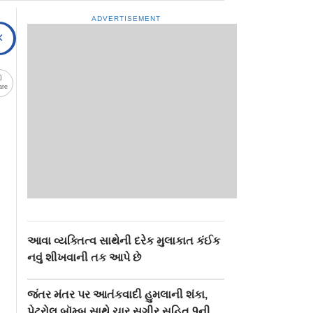
ADVERTISEMENT
are
આવા વ્યક્તિત્વ સાથેની દરેક મુલાકાત કંઈક
નવું શીખવાની તક આપે છે
જંતર મંતર પર આતંકવાદી હુમલાની શંકા,
પેટ્રોલ બૉમ્બ સાથે ચાર સગીર સહિત 9ની