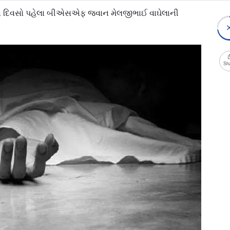
ોડા દિવસો પહેલા બીએસએફ જવાન મેલજીભાઈ વાઘેલાની
Sh