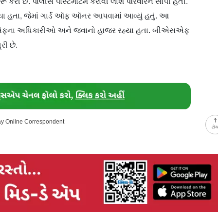
ૂ કરી છે. પોલીસે પોસ્ટમોર્ટમ કરાવી લાશ પરિવારને સોંપી હતી.
હતા, જેમાં ગાર્ડ ઑફ ઑનર આપવામાં આવ્યું હતું. આ
એસએફના અધિકારીઓ અને જવાનો હાજર રહ્યા હતા. બીએસએફ
રી છે.
day Online Correspondent
ટો