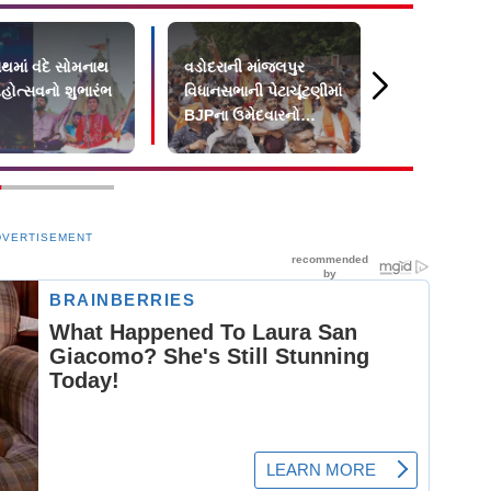
થમાં વંદે સોમનાથ
વડોદરાની માંજલપુર
ગુજરાતમાં પ
હોત્સવનો શુભારંભ
વિધાનસભાની પેટાચૂંટણીમાં
૬૯.૩૬ ટકા 
BJPના ઉમેદવારનો
ડૅમ થયા છ
વિજય
DVERTISEMENT