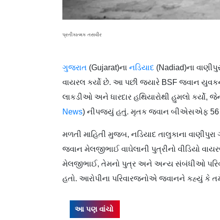
પ્રતીકાત્મક તસવીર
ગુજરાત
(Gujarat)ના
નડિયાદ
(Nadiad)ના વાણીપુ
વાયરલ કર્યો છે. આ પછી જ્યારે BSF જવાન યુવકને
લાકડીઓ અને ધારદાર હથિયારોથી હુમલો કર્યો, જ
News
) નીપજ્યું હતું. મૃતક જવાન બીએસએફ 56 
મળતી માહિતી મુજબ, નડિયાદ તાલુકાના વાણીપુરા 
જવાન મેલજીભાઈ વાઘેલાની પુત્રીનો વીડિયો વ
મેલજીભાઈ, તેમનો પુત્ર અને અન્ય સંબંધીઓ પરિવાર
હતો. આરોપીના પરિવારજનોએ જવાનને કહ્યું કે તમે
આ પણ વાંચો