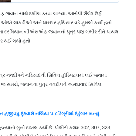
ાન સાથે દલીલ કરવા લાગ્યા. આરોપી શૈલેષ ઉર્ફે
ીઓએ લાકડીઓ અને ધારદાર હથિયાર વડે હુમલો કર્યો હતો.
 આ દરમિયાન બીએસએફ જવાનનો પુત્ર પણ ગંભીર રીતે ઘાયલ
ાર થઈ ગયો હતો.
્ર નવદીપને નડિયાદની સિવિલ હૉસ્પિટલમાં લઈ જવામાં
 તે જ સમયે, જવાનના પુત્ર નવદીપને અમદાવાદ સિવિલ
રાત હજીવધુ ઠૂંઠવાશે નલિયા ૫.૮ડિગ્રીમાં ઠંડુંગાર બન્યું
ત્યાનો ગુનો દાખલ કર્યો છે. પોલીસે કલમ 302, 307, 323,