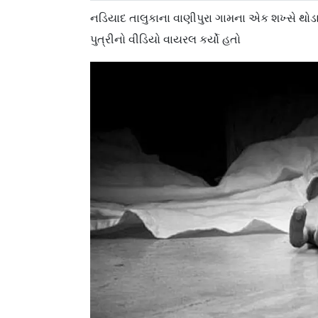
નડિયાદ તાલુકાના વાણીપુરા ગામના એક શખ્સે થ
પુત્રીનો વીડિયો વાયરલ કર્યો હતો