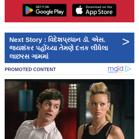
>
Next Story : વિદેશપ્રધાન ડૉ. એસ.
જયશંકર પહોંચ્યા તેમણે દત્તક લીધેલા
લાછરસ ગામમાં