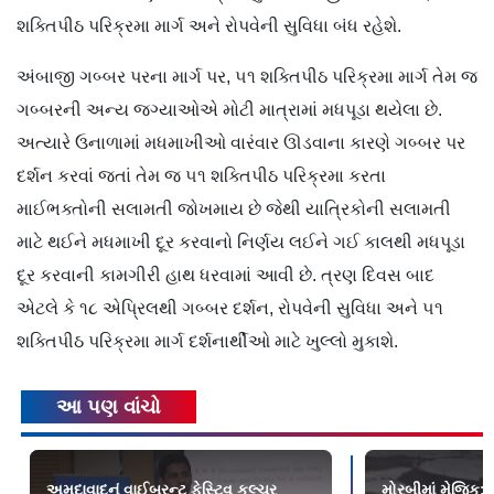
શક્તિપીઠ પરિક્રમા માર્ગ અને રોપવેની સુવિધા બંધ રહેશે.
અંબાજી ગબ્બર પરના માર્ગ પર, ૫૧ શક્તિપીઠ પરિક્રમા માર્ગ તેમ જ
ગબ્બરની અન્ય જગ્યાઓએ મોટી માત્રામાં મધપૂડા થયેલા છે.
અત્યારે ઉનાળામાં મધમાખીઓ વારંવાર ઊડવાના કારણે ગબ્બર પર
દર્શન કરવાં જતાં તેમ જ ૫૧ શક્તિપીઠ પરિક્રમા કરતા
માઈભક્તોની સલામતી જોખમાય છે જેથી યાત્રિકોની સલામતી
માટે થઈને મધમાખી દૂર કરવાનો નિર્ણય લઈને ગઈ કાલથી મધપૂડા
દૂર કરવાની કામગીરી હાથ ધરવામાં આવી છે. ત્રણ દિવસ બાદ
એટલે કે ૧૮ એપ્રિલથી ગબ્બર દર્શન, રોપવેની સુવિધા અને ૫૧
શક્તિપીઠ પરિક્રમા માર્ગ દર્શનાર્થીઓ માટે ખુલ્લો મુકાશે.
આ પણ વાંચો
અમદાવાદનું વાઈબ્રન્ટ ફેસ્ટિવ કલ્ચર
મોરબીમાં મેજિક: ક