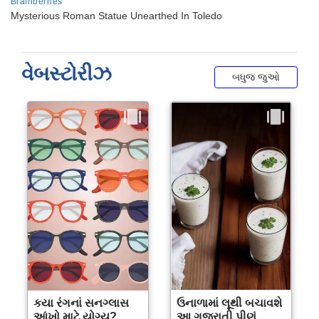
વેબસ્ટોરીઝ
બધુજ જુઓ
કયા રંગનાં સનગ્લાસ
ઉનાળામાં લૂથી બચાવશે
આંખો માટે યોગ્ય?
આ ગુજરાતી પીણું