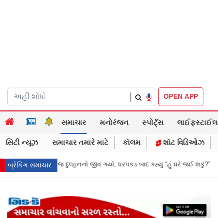
|
OPEN APP
સમાચાર
મનોરંજન
સ્પોર્ટ્સ
લાઈફસ્ટાઈલ
સિટી ન્યૂઝ
સમાચાર તમારે માટે
કૉલમ
શૉટ વિડિઓઝ
રપકડ બાદ કહ્યું “હું ઘરે જઈ શકું?”
‘હું બાબા બાગેશ્વર નથી...’: IIT દિલ્હીમાં વિ
બ્રેકિંગ સમાચાર