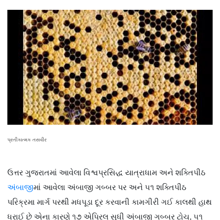
પ્રતીકાત્મક તસવીર
ઉત્તર ગુજરાતમાં આવેલા વિશ્વપ્રસિદ્ધ યાત્રાધામ અને શક્તિપીઠ
અંબાજી
માં આવેલા અંબાજી ગબ્બર પર અને ૫૧ શક્તિપીઠ
પરિક્રમા માર્ગ પરથી મધપૂડા દૂર કરવાની કામગીરી ગઈ કાલથી હાથ
ધરાઈ છે એના કારણે ૧૭ એપ્રિલ સુધી અંબાજી ગબ્બર ટોચ, ૫૧