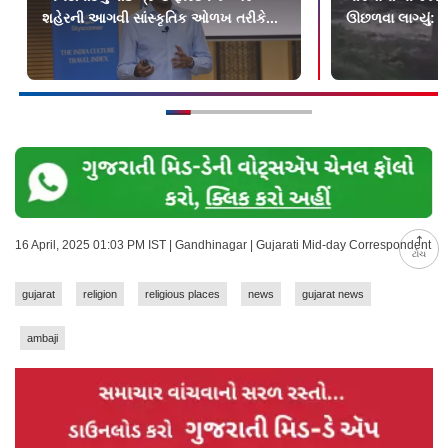
શહેરની આગવી સાંસ્કૃતિક ઓળખ તરીકે...
ઊછળવા લાગ્યું: શુ
16 April, 2025 01:03 PM IST | Gandhinagar | Gujarati Mid-day Correspondent
ટોચ
gujarat
religion
religious places
news
gujarat news
ambaji