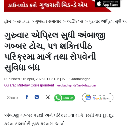
હોમ
>
સમાચાર
>
ગુજરાત સમાચાર
>
આર્ટિકલ્સ
>
ગુરુવાર એપ્રિલ સુધી અં
ગુરુવાર એપ્રિલ સુધી અંબાજી
ગબ્બર ટોચ, ૫૧ શક્તિપીઠ
પરિક્રમા માર્ગ તથા રોપવેની
સુવિધા બંધ
Published : 16 April, 2025 01:03 PM | IST | Gandhinagar
Gujarati Mid-day Correspondent
| feedbackgmd@mid-day.com
Share:
Follow Us
અંબાજી ગબ્બર પરથી અને પરિક્રમાના માર્ગ પરથી મધપૂડા દૂર
કરવા કામગીરી હાથ ધરવામાં આવી