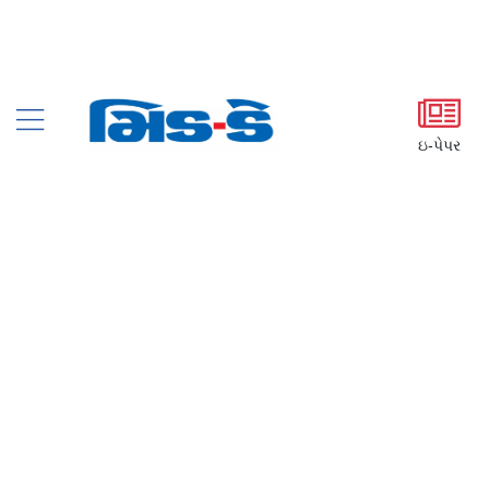
ઇ-પેપર