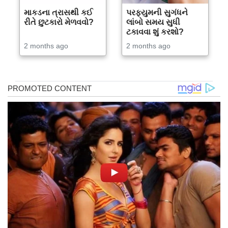
માકડના ત્રાસથી કઈ
પરફ્યુમની સુગંધને
રીતે છુટકારો મેળવવો?
લાંબો સમય સુધી
ટકાવવા શું કરશો?
2 months ago
2 months ago