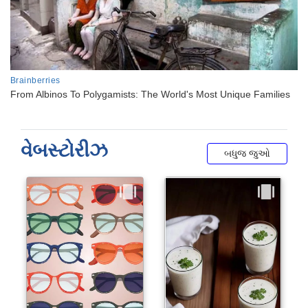
વેબસ્ટોરીઝ
બધુજ જુઓ