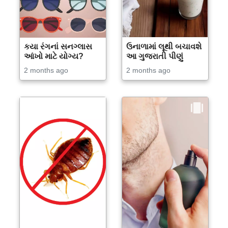
કયા રંગનાં સનગ્લાસ
ઉનાળામાં લૂથી બચાવશે
આંખો માટે યોગ્ય?
આ ગુજરાતી પીણું
2 months ago
2 months ago