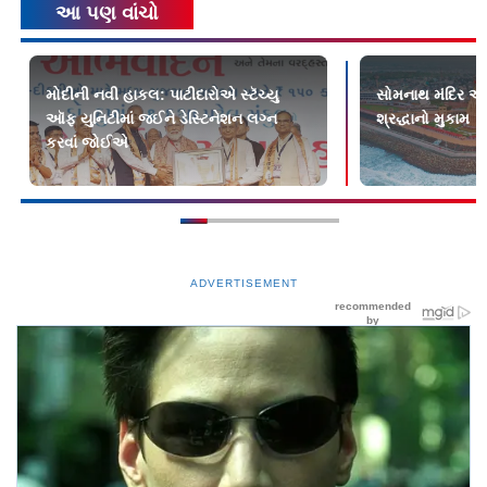
આ પણ વાંચો
મોદીની નવી હાકલ: પાટીદારોએ સ્ટૅચ્યુ
સોમનાથ મંદિર એટલ
ઑફ યુનિટીમાં જઈને ડેસ્ટિનેશન લગ્ન
શ્રદ્ધાનો મુકામ
કરવાં જોઈએ
ADVERTISEMENT