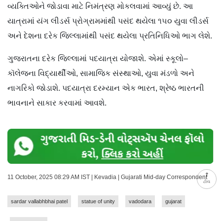
વ્યક્તિઓને જોડાવા માટે નિમંત્રણ મોકલવામાં આવ્યું છે. આ
યાત્રામાં યંગ લીડર્સ પ્રોગ્રામમાંથી પસંદ થયેલા ૧૫૦ યુવા લીડર્સ
અને દેશના દરેક જિલ્લામાંથી પસંદ થયેલા પ્રતિનિધિઓ ભાગ લેશે.
ગુજરાતના દરેક જિલ્લામાં પદયાત્રા યોજાશે. એમાં સ્કૂલો–
કૉલેજના વિદ્યાર્થીઓ, સામાજિક સંસ્થાઓ, યુવા મંડળો અને
નાગરિકો જોડાશે. પદયાત્રા દરમ્યાન એક ભારત, શ્રેષ્ઠ ભારતની
ભાવનાને સાકાર કરવામાં આવશે.
11 October, 2025 08:29 AM IST | Kevadia | Gujarati Mid-day Correspondent
ટોચ
sardar vallabhbhai patel
statue of unity
vadodara
gujarat