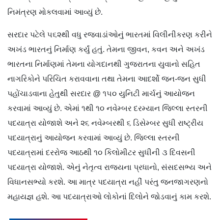
નિમંત્રણ મોકલવામાં આવ્યું છે.
સરદાર પટેલે ૫૬૨થી વધુ રજવાડાંઓનું ભારતમાં વિલીનીકરણ કરીને
અખંડ ભારતનું નિર્માણ કર્યું હતું. તેમના જીવન, કવન અને અખંડ
ભારતના નિર્માણમાં તેમના યોગદાનથી ગુજરાતના યુવાનો સહિત
નાગરિકોને પરિચિત કરાવવાના તથા તેમના આદર્શો જન-જન સુધી
પહોંચાડવાના હેતુથી સરદાર @ ૧૫૦ યુનિટી માર્ચનું આયોજન
કરવામાં આવ્યું છે. એમાં ૧થી ૧૦ નવેમ્બર દરમ્યાન જિલ્લા સ્તરની
પદયાત્રા યોજાશે અને ૨૬ નવેમ્બરથી ૬ ડિસેમ્બર સુધી રાષ્ટ્રીય
પદયાત્રાનું આયોજન કરવામાં આવ્યું છે. જિલ્લા સ્તરની
પદયાત્રામાં દરરોજ આઠથી ૧૦ કિલોમીટર સુધીની ૩ દિવસની
પદયાત્રા યોજાશે. એનું નેતૃત્વ રાજ્યના પ્રધાનો, સંસદસભ્ય અને
વિધાનસભ્યો કરશે. આ માત્ર પદયાત્રા નહીં પરંતુ જનજાગરણનો
મહાયજ્ઞ હશે. આ પદયાત્રાઓ લોકોનાં દિલોને જોડવાનું કામ કરશે.