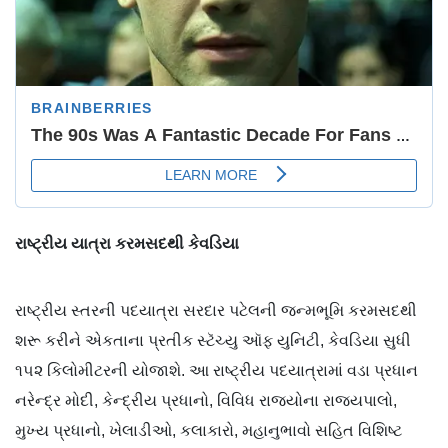
રાષ્ટ્રીય યાત્રા કરમસદથી કેવડિયા
રાષ્ટ્રીય સ્તરની પદયાત્રા સરદાર પટેલની જન્મભૂમિ કરમસદથી
શરૂ કરીને એકતાના પ્રતીક સ્ટૅચ્યુ ઑફ યુનિટી, કેવડિયા સુધી
૧૫૨ કિલોમીટરની યોજાશે. આ રાષ્ટ્રીય પદયાત્રામાં વડા પ્રધાન
નરેન્દ્ર મોદી, કેન્દ્રીય પ્રધાનો, વિવિધ રાજ્યોના રાજ્યપાલો,
મુખ્ય પ્રધાનો, ખેલાડીઓ, કલાકારો, મહાનુભાવો સહિત વિશિષ્ટ