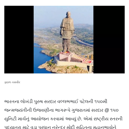
ફાઇલ તસવીર
ભારતના લોખંડી પુરુષ સરદાર વલ્લભભાઈ પટેલની ૧૫૦મી
જન્મજયંતીની ઉજવણીના ભાગરૂપે ગુજરાતમાં સરદાર @ ૧૫૦
યુનિટી માર્ચનું આયોજન કરવામાં આવ્યું છે. એમાં રાષ્ટ્રીય સ્તરની
પદયાત્રા માટે વડા પ્રધાન નરેન્દ્ર મોદી સહિતના મહાનુભાવોને