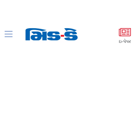
ઇ-પેપર