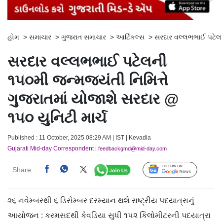
હોમ
>
સમાચાર
>
ગુજરાત સમાચાર
>
આર્ટિકલ્સ
>
સરદાર વલ્લભભાઈ પટેલની
સરદાર વલ્લભભાઈ પટેલની
૧૫૦મી જન્મજયંતી નિમિત્તે
ગુજરાતમાં યોજાશે સરદાર @
૧૫૦ યુનિટી માર્ચ
Published : 11 October, 2025 08:29 AM | IST | Kevadia
Gujarati Mid-day Correspondent
| feedbackgmd@mid-day.com
Share:
Follow Us
૨૬ નવેમ્બરથી ૬ ડિસેમ્બર દરમ્યાન થશે રાષ્ટ્રીય પદયાત્રાનું
આયોજન : કરમસદથી કેવડિયા સુધી ૧૫૨ કિલોમીટરની પદયાત્રા