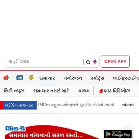
|
OPEN APP
સમાચાર
મનોરંજન
સ્પોર્ટ્સ
લાઈફસ્ટાઈલ
સિટી ન્યૂઝ
સમાચાર તમારે માટે
કૉલમ
શૉટ વિડિઓઝ
 સુપ્રીમ કોર્ટનો ઝટકો
બૉમ્બની ધમકી બાદ મુંબઈમાં હાઈ ઍલર્ટ: શહેરની સુરક્
બ્રેકિંગ સમાચાર