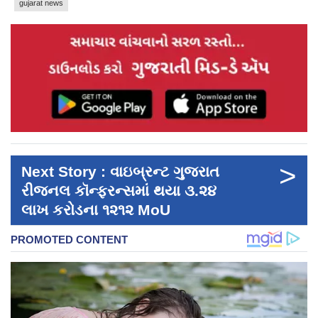
gujarat news
>
Next Story : વાઇબ્રન્ટ ગુજરાત
રીજનલ કૉન્ફરન્સમાં થયા ૩.૨૪
લાખ કરોડના ૧૨૧૨ MoU