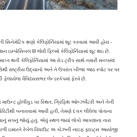
 સિનેમેટિક ક્ષણો કેલિફોર્નિયામાં શૂટ કરવામાં આવી હોય -
ન ઇમ્પોસિબલ III જેવી ફિલ્મો કેલિફોર્નિયામાં શૂટ થઇ છે.
્ત થતી કેલિફોર્નિયામાં આ રોડ ટ્રીપ સાથે તમારી મનપસંદ
રોથી રાષ્ટ્રીય ઉદ્યાનો અને તે ઉપરાંત બીજા આઠ સ્પોટ પર પર
ફેલાયેલા વૈવિધ્યસભર લેન્ડસ્કેપમાં ફેરવે છે.
ાઉન્ટ હોલીવુડ પર સ્થિત, ગ્રિફિથ ઓબ્ઝર્વેટરી અને તેની
રિટીથી બનાવવામાં આવી હતી, તેમણે દત્તક લીધેલા પોતાના
ું સપનું જોયું હતું. એવું સ્થળ જ્યાં લોકો આકાશના તારા
જવાળી ઇમારતે રેબેલ વિધાઉટ અ કોઝની નાઇફ ફાઇટ્સ આયોજી