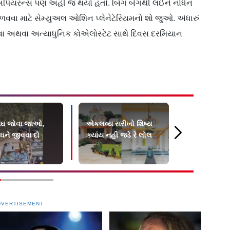
લો અપિયરન્સ પણ અહીં જ થયો હતો. બિગ બેંગથી લઈને નોર્ધન
વા માટે સેમ્યુઅલ ઓશિન પ્લેનેટેરિયમનો શો જુઓ. અંધારું
રવા અથવા અત્યાધુનિક કોએલોસ્ટેટ સાથે દિવસ દરમિયાન
ાઘ જોવા જાઓ,
એકલવ્ય સરીખો શિષ્ય
વેદમાતા ગાયત્
ઘને જીવવા દો
ક્યાંય નહીં જડે રે લોલ
કરવા જઈએ
પ્રદેશના જગ
DVERTISEMENT