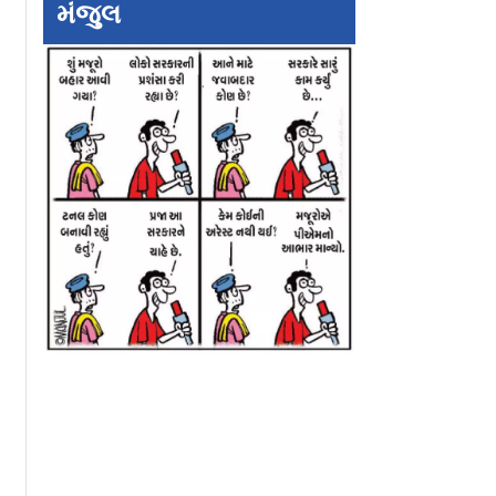
મંજુલ
રીનાં દર્શન
મુંબઈના લાખો મુસાફરો
૬૦+ ઉંમરની ૪
 હિમાચલ
BESTની લાલ પરીને રોજ
મહિલાઓએ ઉત્તરાખ
તસુખ ગામે
કહેતા : મૈં તેરા તૂ મેરી,
૧૨,૦૦૦+ ફુટની ઊ
જાને...
આવેલા ભગવાન શિવ