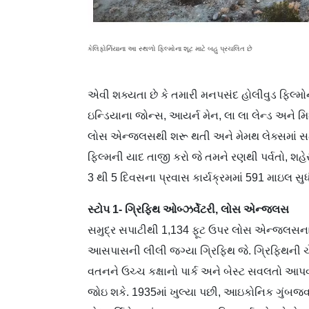
કેલિફોર્નિયાના આ સ્થળો ફિલ્મોના શૂટ માટે બહુ પ્રચલિત છે
એવી શક્યતા છે કે તમારી મનપસંદ હોલીવુડ ફિલ્મોની
ઇન્ડિયાના જોન્સ, આયર્ન મેન, લા લા લેન્ડ અને મિશ
લોસ એન્જલસથી શરૂ થતી અને મેમથ લેક્સમાં સમાપ
ફિલ્મની યાદ તાજી કરો જે તમને રણથી પર્વતો, શહે
3 થી 5 દિવસના પ્રવાસ કાર્યક્રમમાં 591 માઇલ સુધી 
સ્ટોપ 1- ગ્રિફિથ ઓબ્ઝર્વેટરી, લોસ એન્જલસ
સમુદ્ર સપાટીથી 1,134 ફૂટ ઉપર લોસ એન્જલસના મ
આસપાસની લીલી જગ્યા ગ્રિફિથ જે. ગ્રિફિથની ચે
વતનને ઉચ્ચ કક્ષાનો પાર્ક અને બેસ્ટ સવલતો આપવાન
જોઇ શકે. 1935માં ખુલ્યા પછી, આઇકોનિક ગુંબ