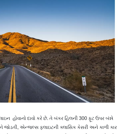
વે લાઇન હોવાનો દાવો કરે છે. તે બંકર હિલની 300 ફૂટ ઉપર બંન્ને
ટ્સને જોડતી, એન્જલ્સ ફ્લાઇટની ક્લાસિક કેસરી અને કાળી કાર