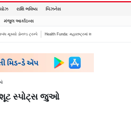
િયોઝ
રાશિ ભવિષ્ય
બિઝનેસ
મંજુલ આર્કાઇવ્સ
ડોનલ્ડ ટ્રમ્પે
Health Funda: મહારાષ્ટ્રમાં શાળાની બહાર જંક ફૂડ બૅન! બાળકોના 
ુઓ
 શૂટ સ્પોટ્સ જુઓ