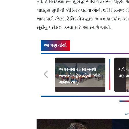
તોધ ટર્મિનેટરમાં સ્નાયુબદ્ધ ભાવિ ગવર્નરનો પહે
લાઇટ્સ સુધીની કોસ્મિક ઘટનાઓની ઊંડી સમજ મેળવ
થાય પછી ઝેઇસ ટેલિસ્કોપ દ્વારા અવકાશ દર્શન ક
સૂર્યનું પરીક્ષણ કરવા માટે આ સ્થળે આવો.
આ પણ વાંચો
અમરનાથ યાત્રા બનશે
ભલે વ
ભારતની પહેલવહેલી ઝીરો
પણ વા
ગાર્બેજ યાત્રા
A