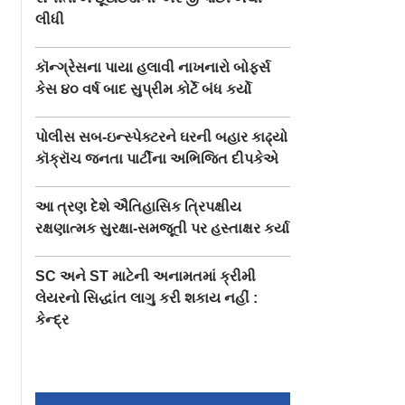
લીધી
કૉન્ગ્રેસના પાયા હલાવી નાખનારો બોફર્સ
કેસ ૪૦ વર્ષ બાદ સુપ્રીમ કોર્ટે બંધ કર્યો
પોલીસ સબ-ઇન્સ્પેક્ટરને ઘરની બહાર કાઢ્યો
કૉક્રૉચ જનતા પાર્ટીના અભિજિત દીપકેએ
આ ત્રણ દેશે ઐતિહાસિક ત્રિપક્ષીય
રક્ષણાત્મક સુરક્ષા-સમજૂતી પર હસ્તાક્ષર કર્યા
SC અને ST માટેની અનામતમાં ક્રીમી
લેયરનો સિદ્ધાંત લાગુ કરી શકાય નહીં :
કેન્દ્ર