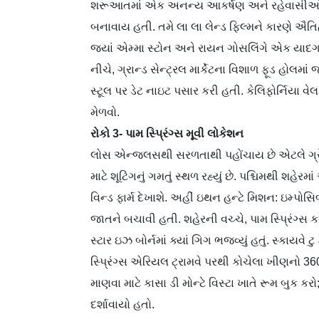
શરૂઆતમાં એક અનન્ય આકર્ષણ અને રહેવાસીઓ મા
બનાવાય હતી. તમે લા લા લેન્ડ ફિલ્મને કારણે ઐ
જ્યાં એમ્મા સ્ટોન અને રાયન ગોસલિંગે એક યાદગા
નીચે, ગ્રાન્ડ સેન્ટ્રલ માર્કેટના વિશાળ ફૂડ હોલ
સ્ટૂલ પર ડેટ નાઇટ પસાર કરી હતી. કેલિફોર્નિયા 
મેળવો.
રોકો 3- પામ સ્પ્રિંગ્સ મૂવી લોકેશન
લોસ એન્જલસથી સરળતાથી પહોંચાય છે એટલે ગ્રેટ
માટે શૂટિંગનું ગમતું સ્થળ રહ્યું છે. પશ્ચિમથી શહેર
વિન્ડ ફાર્મ દેખાશે. અહીં ઇથન હન્ટે મિશન: ઇમ્પોસ
જાતને બચાવી હતી. શહેરની વચ્ચે, પામ સ્પ્રિંગ્સ
સ્ટાર ઇઝ બોર્નમાં ક્યાં ગિગ ભજવ્યું હતું. સ્કાયવે 
સ્પ્રિંગ્સ એરિયલ ટ્રામવે પરથી કોચેલા ખીણનો 
માણવા માટે કાસા ડી મોન્ટે વિસ્ટા ખાતે રૂમ બુક કરો;
દર્શાવાયો હતો.