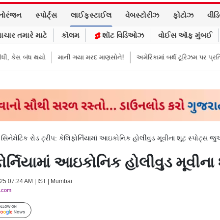
નોરંજન
સ્પોર્ટ્સ
લાઈફસ્ટાઈલ
વેબસ્ટોરીઝ
ફોટોઝ
વીડ
ાચાર તમારે માટે
કૉલમ
શૉટ વિડિઓઝ
વોઈસ ઑફ મુંબઈ
બંધ થયો
માની ગયા મરદ માણસોને!
અમેરિકામાં બર્થ ટૂરિઝમ પર પ્રતિબંધ મૂક્યો 
>
સિનેમેટિક રોડ ટ્રીપ: કેલિફોર્નિયામાં આઇકોનિક હોલીવુડ મૂવીના શૂટ સ્પોટ્સ જ
િફોર્નિયામાં આઇકોનિક હોલીવુડ મૂવીના
2025 07:24 AM | IST | Mumbai
y.com
Follow Us