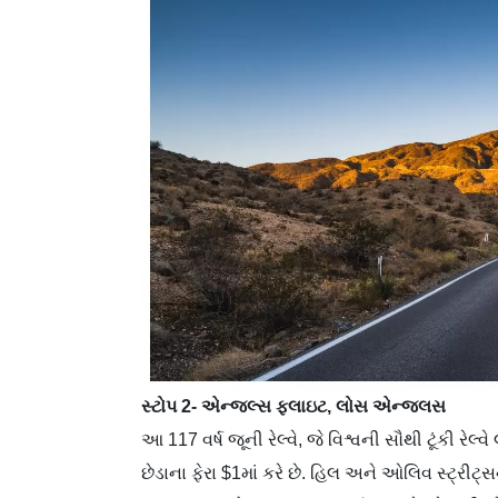
સ્ટોપ 2- એન્જલ્સ ફ્લાઇટ, લોસ એન્જલસ
આ 117 વર્ષ જૂની રેલ્વે, જે વિશ્વની સૌથી ટૂંકી રેલ્
છેડાના ફેરા $1માં કરે છે. હિલ અને ઓલિવ સ્ટ્રી