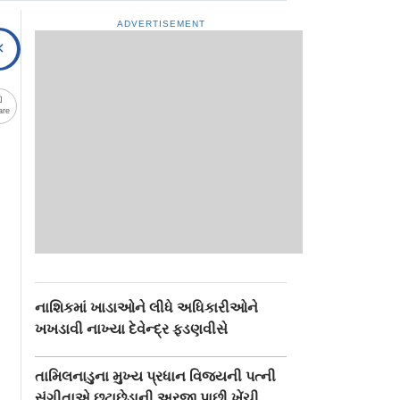
ADVERTISEMENT
are
નાશિકમાં ખાડાઓને લીધે અધિકારીઓને
ખખડાવી નાખ્યા દેવેન્દ્ર ફડણવીસે
તામિલનાડુના મુખ્ય પ્રધાન વિજયની પત્ની
સંગીતાએ છૂટાછેડાની અરજી પાછી ખેંચી