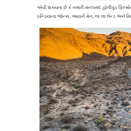
એવી શક્યતા છે કે તમારી મનપસંદ હોલીવુડ ફિલ્મોની
ઇન્ડિયાના જોન્સ, આયર્ન મેન, લા લા લેન્ડ અને મિશ