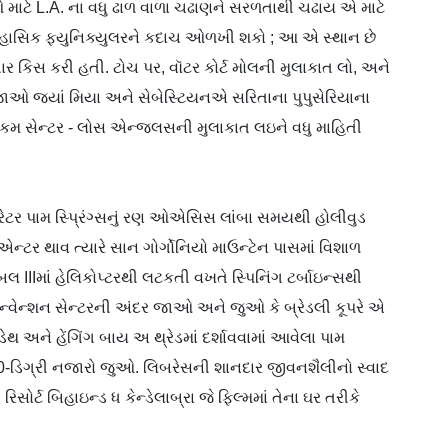
ટે L.A. ના વધુ ઢાળ વાળા ચઢાણને સરળતાથી ચઢાય એ માટે
તિહાસિક ફ્યુનિક્યુલરને કદાચ ઓળખી શકો ; આ એ સ્થાન છે
ર કિસ કરી હતી. ટોચ પર, વૉટર કોર્ટ મોલની મુલાકાત લો, અને
માં જાઓ જ્યાં મિયા અને સેબેસ્ટિયનએ સરિતાના પુપુસેરિયાના
વેલકમ સેન્ટર - લોસ એન્જલસની મુલાકાત લઇને વધુ માહિતી
ર પામ સ્પ્રિંગ્સનું રણ ઓએસિસ લાંબા સમયથી હોલીવુડ
માં એન્ટર થાવ ત્યારે સાન ગોર્ગોનિયો માઉન્ટેન પાસમાં વિશાળ
િબલ IIIમાં હેલિકોપ્ટરથી લટકતી વખતે સ્પિનિંગ ટર્બાઇન્સથી
 કન્વેન્શન સેન્ટરની અંદર જાઓ અને જુઓ કે બ્રેડલી કૂપરે એ
ટુ ડેથ અને હેંગિંગ બાય અ થ્રેડમાં દર્શાવવામાં આવેલા પામ
360-ડિગ્રી નજારો જુઓ. લિબરેસની શાનદાર જીવનશૈલીનો સ્વાદ
 રિસોર્ટ બિહાઇન્ડ ધ કેન્ડેલાબ્રા જે ફિલ્મમાં તેના ઘર તરીકે