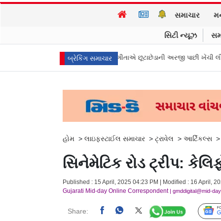
સમાચાર
મ
સિટી ન્યૂઝ
સમ
ના મુખ્ય પ્રધાન વિજયની પત્ની સંગીતાએ છૂટાછેડાની અરજી પાછી ખેંચી લીધી, કેસ 
બ્રેકિંગ સમાચાર
હોમ
>
લાઇફસ્ટાઈલ સમાચાર
>
ટ્રાવેલ
>
આર્ટિકલ્સ
સિનેમેટિક રોડ ટ્રીપ: કેલ
Published : 15 April, 2025 04:23 PM | Modified : 16 April, 
Gujarati Mid-day Online Correspondent
| gmddigital@mid-da
Share: