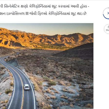
 સિનેમેટિક ક્ષણો કેલિફોર્નિયામાં શૂટ કરવામાં આવી હોય -
ન ઇમ્પોસિબલ III જેવી ફિલ્મો કેલિફોર્નિયામાં શૂટ થઇ છે
Sh