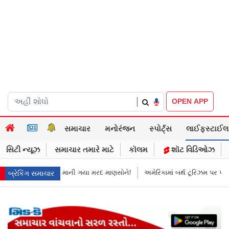
|
OPEN APP
સમાચાર
મનોરંજન
સ્પોર્ટ્સ
લાઈફસ્ટાઈલ
સિટી ન્યૂઝ
સમાચાર તમારે માટે
કૉલમ
શૉટ વિડિઓઝ
 થયો
માની ગયા મરદ માણસોને!
અમેરિકામાં બર્થ ટૂરિઝમ પર પ્રતિબંધ મૂક્યો ડોન
બ્રેકિંગ સમાચાર