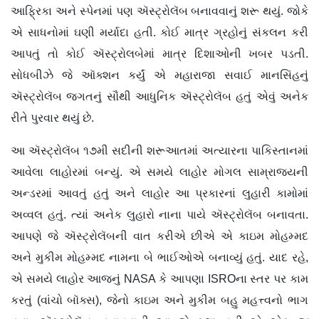
આફ્રિકા અને સ્પેનમાં પણ ઍસ્ટ્રોલૅબ બનાવવાનું શરૂ થયું. જોકે
એ સાધનોમાં ઘણી મર્યાદા હતી. કોઈ માત્ર ગ્રહોનું સંકલન કરી
આપતું તો કોઈ ઍસ્ટ્રોલબેમાં માત્ર દિશાઓની ખબર પડતી.
સોધબીઝે જે ઑક્શન કર્યું એ મહારાજા સવાઈ માનસિંહનું
ઍસ્ટ્રોલૅબ જગતનું સૌથી આધુનિક ઍસ્ટ્રોલૅબ હતું એવું અનેક
રીતે પુરવાર થયું છે.
આ ઍસ્ટ્રોલૅબ ૧૭મી સદીની શરૂઆતમાં અત્યારના પાકિસ્તાનમાં
આવેલા લાહોરમાં બન્યું. એ સમયે લાહોર મોગલ સામ્રાજ્યની
અન્ડરમાં આવતું હતું અને લાહોર આ પ્રકારનાં લુહારી કામોમાં
અવ્વલ હતું. ત્યાં અનેક લુહારો નાના પાયે ઍસ્ટ્રોલૅબ બનાવતા.
આપણે જે ઍસ્ટ્રોલૅબની વાત કરીએ છીએ એ કાઇમ મોહમ્મદ
અને મુકીમ મોહમ્મદ નામના બે ભાઈઓએ બનાવ્યું હતું. યાદ રહે,
એ સમયે લાહોર આજનું NASA કે આપણા ISROના સ્તર પર કામ
કરતું (વાંચો બૉક્સ), જેનો કાઇમ અને મુકીમ બહુ મહત્ત્વનો ભાગ