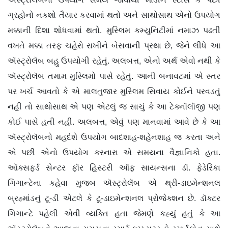
ગ્રહોનો નકશો તૈયાર કરવામાં થતો અને સાથોસાથ એનો ઉપયોગ
મક્કાની દિશા શોધવામાં થતો. મુસ્લિમ કમ્યુનિટીમાં નમાઝ પઢતી
વખતે મક્કા તરફ ચહેરો રાખીને બેસવાની પ્રથા છે, જેને લીધે આ
ઍસ્ટ્રોલૅબ બહુ ઉપયોગી રહેતું. અલબત્ત, એનો અર્થ એવો નથી કે
ઍસ્ટ્રોલૅબ તમામ મુસ્લિમો પાસે રહેતું. આની બનાવટમાં એ સ્તર
પર ખર્ચ આવતો કે એ માલતુજાર મુસ્લિમ સિવાય કોઈને પરવડતું
નહીં તો સાથોસાથ એ પણ એટલું જ સાચું કે આ ટેક્નૉલૉજી પણ
કોઈ પાસે હતી નહીં. અલબત્ત, એવું પણ માનવામાં આવે છે કે આ
ઍસ્ટ્રોલૅબનો મહદંશે ઉપયોગ બાદશાહ-શહેનશાહ જ કરતા અને
એ પછી એનો ઉપયોગ કરનારા એ સમયના વૈજ્ઞાનિકો હતા.
ઑક્સફર્ડ સેન્ટર ફૉર હિસ્ટરી ઑફ સાયન્સના ડૉ. ફેડેરિકા
ગિગાન્ટેના કહેવા મુજબ ઍસ્ટ્રોલૅબ એ થ્રી-ડાઇમેન્શનલ
બ્રહ્માંડનું ટૂ-ડી એટલે કે ટૂ-ડાઇમેન્શનલ પ્રોજેક્શન છે. ડૉક્ટર
ગિગાન્ટે પહેલી એવી વ્યક્તિ હતા જેમણે કહ્યું હતું કે આ