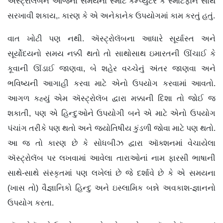
ઍસ્ટ્રોલૅબને આજના સમયના સ્માર્ટ કમ્પ્યુટર કે સ્માર્ટફોન સાથે
સરખાવી શકાય,. કારણ કે એ અનેકાનેક ઉપયોગમાં કામ કરતું હતું.
વાત ખોટી પણ નથી. ઍસ્ટ્રોલૅબના આધારે સૂર્યાસ્ત અને
સૂર્યોદયનો સમય નક્કી થતો તો સાથોસાથ ઇમારતની ઊંચાઈ કે
કૂવાની ઊંડાઈ જાણવા, બે શહેર વચ્ચેનું અંતર જાણવા અને
ભવિષ્યની આગાહી કરવા માટે એનો ઉપયોગ કરવામાં આવતો.
આગળ કહ્યું એમ ઍસ્ટ્રોલૅબ દ્વારા મક્કાની દિશા તો જોઈ જ
શકાતી, પણ એ હિન્દુઓને ઉપયોગી બને એ માટે એનો ઉપયોગ
પંચાંગ તરીકે પણ થતો અને જ્યોતિષીય કુંડળી જોવા માટે પણ થતો.
આ જ તો કારણ છે કે સોધબીઝ દ્વારા ઑક્શનમાં વેચાયેલા
ઍસ્ટ્રોલૅબ પર લખવામાં આવેલા તારાઓનાં નામ ફારસી ભાષાની
સાથે-સાથે સંસ્કૃતમાં પણ લખેલાં છે જે દર્શાવે છે કે એ સમયના
(ખાસ તો) વૈજ્ઞાનિકો હિન્દુ અને ઇસ્લામિક બન્ને અવકાશ-જ્ઞાનનો
ઉપયોગ કરતા.