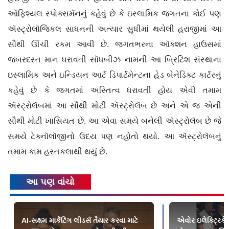
ઑફિશ્યલ સ્પોક્સમૅનનું કહેવું છે કે ઇસ્લામિક જગતના કોઈ પણ
ઍસ્ટ્રોલૉજિકલ સાધનની અત્યાર સુધીમાં થયેલી હરાજીમાં આ
સૌથી ઊંચી રકમ આવી છે. જગતભરના ઑક્શન હાઉસમાં
જબરદસ્ત માન ધરાવતી સૉધબીઝ નામની આ બ્રિટિશ સંસ્થાના
ઇસ્લામિક અને ઇન્ડિયન આર્ટ ડિપાર્ટમેન્ટના હેડ બેનેડિક્ટ કાર્ટરનું
કહેવું છે કે જગતમાં અસ્તિત્વ ધરાવતી હોય એવી તમામ
ઍસ્ટ્રોલૅબમાં આ સૌથી મોટી ઍસ્ટ્રોલૅબ છે અને એ જ એની
સૌથી મોટી ખાસિયત છે. આ એવા સમયે બનેલી ઍસ્ટ્રોલૅબ છે જે
સમયે ટેક્નૉલૉજીનો ઉદય પણ નહોતો થયો. આ ઍસ્ટ્રોલૅબનું
તમામ કામ હસ્તકલાથી થયું છે.
આ પણ વાંચો
AI-સક્ષમ માર્કેટિંગ લીડર્સ તૈયાર કરવા માટે
એવોર ઇલેક્ટ્રિકે