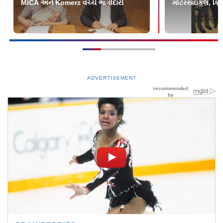
MICA અને Komerz વચ્ચે ભાગીદારી
મોટરસાઇકલ, કિં
ADVERTISEMENT