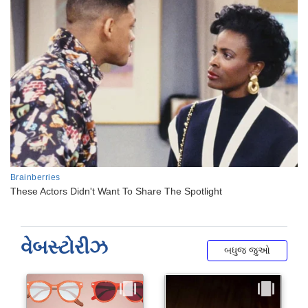
વેબસ્ટોરીઝ
બધુજ જુઓ