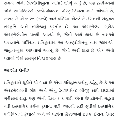
સમયે એની ટેક્નૉલૉજીના આધારે ઊભું થયું છે, પણ હકીકતમાં
એને સાયન્ટિસ્ટો ઇન્ડો-પર્શિયન ઍસ્ટ્રોલૅબના નામે ઓળખે છે,
કારણ કે એ ભારત (ઇન્ડો) અને પર્શિયા એટલે કે ઈરાનની સંયુક્ત
સંસ્કૃતિ અને નૉલેજનું પ્રતીક છે. આ ઍસ્ટ્રોલૅબ ગ્રીક
ઍસ્ટ્રોલેબોસ પરથી આવ્યો છે, જેનો અર્થ થાય છે તારાઓ
પકડનારો. પર્શિયન ઇતિહાસમાં આ ઍસ્ટ્રોલૅબનું નામ જામ-એ-
જહાન-નુમા આપવામાં આવ્યું છે, જેનો અર્થ થાય છે એક એવો
પ્યાલો જેમાં સમગ્ર વિશ્વ દેખાય છે.
આ
શોધ
કોની
?
ઇતિહાસને ઘૂંટીને પી ગયા છે એવા ઇતિહાસકારોનું કહેવું છે કે આ
ઍસ્ટ્રોલૅબની શોધ અને એનું ડેવલપમેન્ટ બીજી સદી BCEમાં
ગ્રીસમાં થયું, પણ એની ડિમાન્ડ કે પછી એના ઉપયોગની મહતા
વધી ઇસ્લામિક ધર્મના ફેલાવા પછી. આઠમી સદી સુધીમાં ઇસ્લામિક
ધર્મ વિશ્વમાં ફેલાયો અને એ પછીના સૈકાઓમાં ઇરાક, ઈરાન, ઉત્તર