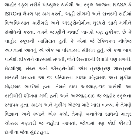
લાહોર સ્કૂલ તરીકે પૉપ્યુલર થયેલી આ સ્કૂલ આજના NASA કે
ISROના લેવલ પર કામ કરતી. અહીં સોળમી અને સત્તરમી સદીમાં
વિશ્વવિખ્યાત કારીગરો અને ઍસ્ટ્રોનોમીના ધુરંધરો સાથે મળીને
સંશોધનો કરતા. તમને જાણીને નવાઈ લાગશે પણ હકીકત છે કે
લાહોર સ્કૂલની ખાસિયત હતી કે એમાં જે ટેક્નિકલ નૉલેજ
આપવામાં આવતું એ એક જ પરિવારમાં સીમિત હતું. એ કળા બાપ
પાસેથી દીકરાને વારસામાં મળતી, જેને ઉસ્તાદની ઉપાધિ પણ મળતી.
મેટલૉજી, મૅથ્સ અને ઍસ્ટ્રોનોમી એમ ત્રણેત્રણ શાસ્ત્રમાં
માસ્ટરી ધરાવતા આ જ પરિવારના કાઇમ મોહમ્મદ અને મુકીમ
મોહમ્મદ ભાઈઓ હતા. તેમને દાદા અલ્લાહ-દાદ પાસેથી આ
કારીગીરી શીખવા મળી હતી અને અલ્લાહ-દાદ જ લાહોર સ્કૂલના
સ્થાપક હતા. કાઇમ અને મુકીમ એટલા માટે ખાસ બન્યા કે તેમણે
વિજ્ઞાન અને કળાને એક કર્યાં. તેમણે બનાવેલાં સાધનો માત્ર
ચોક્કસ ગણતરી જ નહોતાં આપતાં, જોવામાં પણ કોઈ કીમતી
દાગીના જેવા સુંદર હતાં.