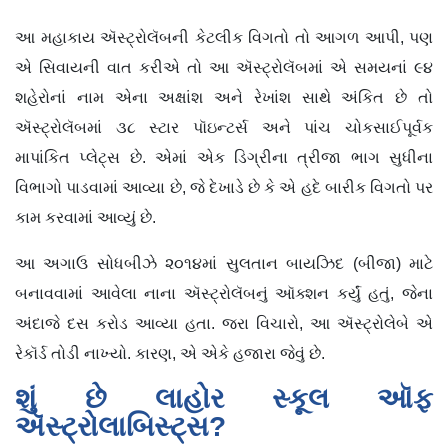
આ મહાકાય ઍસ્ટ્રોલૅબની કેટલીક વિગતો તો આગળ આપી, પણ
એ સિવાયની વાત કરીએ તો આ ઍસ્ટ્રોલૅબમાં એ સમયનાં ૯૪
શહેરોનાં નામ એના અક્ષાંશ અને રેખાંશ સાથે અંકિત છે તો
ઍસ્ટ્રોલૅબમાં ૩૮ સ્ટાર પૉઇન્ટર્સ અને પાંચ ચોકસાઈપૂર્વક
માપાંકિત પ્લેટ્સ છે. એમાં એક ડિગ્રીના ત્રીજા ભાગ સુધીના
વિભાગો પાડવામાં આવ્યા છે, જે દેખાડે છે કે એ હદે બારીક વિગતો પર
કામ કરવામાં આવ્યું છે.
આ અગાઉ સોધબીઝે ૨૦૧૪માં સુલતાન બાયઝિદ (બીજા) માટે
બનાવવામાં આવેલા નાના ઍસ્ટ્રોલૅબનું ઑક્શન કર્યું હતું, જેના
અંદાજે દસ કરોડ આવ્યા હતા. જરા વિચારો, આ ઍસ્ટ્રોલેબે એ
રેકૉર્ડ તોડી નાખ્યો. કારણ, એ એકે હજારા જેવું છે.
શું છે લાહોર સ્કૂલ ઑફ
ઍસ્ટ્રોલાબિસ્ટ્સ?