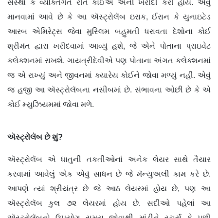
સંસ્થા કે વ્યક્તિગત રીતે કોઈએ એની ખરીદી કરી હોય. એવું
માનવામાં આવે છે કે આ ઍસ્ટ્રોલૅબ ઇરાક, ઈરાન કે યુનાઇટેડ
આરબ એમિરેટ્સ જેવા મુસ્લિમ બહુમતી ધરાવતા દેશોના કોઈ
શ્રીમંત દ્વારા ખરીદવામાં આવ્યું હશે, જે એને પોતાના પ્રાઇવેટ
કલેક્શનમાં રાખશે. ગાયત્રીદેવીએ પણ પોતાના અંગત કલેક્શનમાં
જ એ રાખ્યું અને જીવનમાં ક્યારેય કોઈને જોવા મળ્યું નહીં. એવું
જ હજી આ ઍસ્ટ્રોલૅબના નસીબમાં છે. સંભાવના ઓછી છે કે એ
કોઈ મ્યુઝિયમમાં જોવા મળે.
ઍસ્ટ્રોલૅબ
છે
શું
?
ઍસ્ટ્રોલૅબ એ ધાતુની તકતીઓનાં અનેક લેયર સાથે તૈયાર
કરવામાં આવેલું એક એવું સાધન છે જે મૅન્યુઅલી કામ કરે છે.
આપણે ત્યાં શ્રીયંત્ર છે જે આઠ લેયરમાં હોય છે, પણ આ
ઍસ્ટ્રોલૅબ કુલ ૭૨ લેયરમાં હોય છે. સદીઓ પહેલાં આ
ઍસ્ટ્રોલૅબનો ઉપયોગ સમય જોવાથી માંડીને સ્ટાર્સ કે પછી