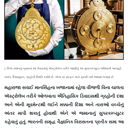
૮ કિલો વજનનું બ્રાસનાં ૭૨ લેયરવાળું ઍસ્ટ્રોલૅબ તરીકે જાણીતું આ સુપરકમ્પ્યુટર ભવિષ્યની આગાહી,
પંચાંગ, દિશાસૂચન, ગ્રહોની સ્થિતિ દર્શાવે છે. એના પર સંસ્કૃત અને ફારસી બન્ને ભાષામાં લખાણ છે.
મહારાજા સવાઈ માનસિંહના ખજાનામાં રહેલા વીજળી વિના ચાલતા
ઍસ્ટ્રોલૅબ તરીકે ઓળખાતા ઐતિહાસિક ડિવાઇસથી‍ ગ્રહોની દશા
અને એની મૂવમેન્ટથી લઈને મક્કાની દિશા અને તારાઓ વચ્ચેનું
અંતર માપી શકાતું હોવાથી એને એ જમાનાનું સુપરકમ્પ્યુટર
કહેવાતું હતું. ભારતની સમૃદ્ધ વૈજ્ઞાનિક વિરાસતના પ્રતીક સમા આ