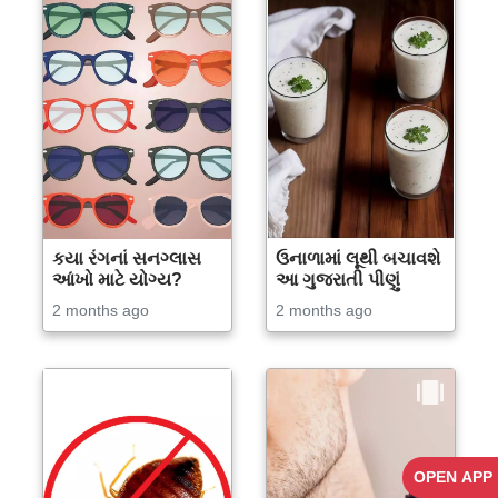
કયા રંગનાં સનગ્લાસ
ઉનાળામાં લૂથી બચાવશે
આંખો માટે યોગ્ય?
આ ગુજરાતી પીણું
2 months ago
2 months ago
OPEN APP