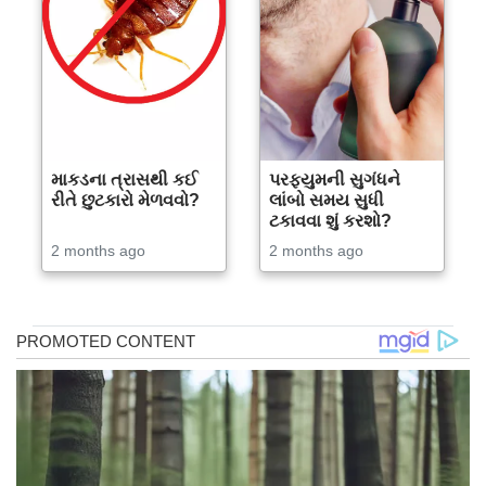
માકડના ત્રાસથી કઈ
પરફ્યુમની સુગંધને
રીતે છુટકારો મેળવવો?
લાંબો સમય સુધી
ટકાવવા શું કરશો?
2 months ago
2 months ago