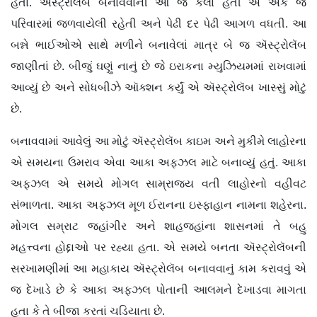
હતા. ઍસ્ટ્રોલૅબ બનાવવાની આ જે કલા હતી એ એક જ
પરિવારમાં જળવાયેલી રહેતી અને પેઢી દર પેઢી આગળ વધતી. આ
બન્ને ભાઈઓએ સાથે મળીને બનાવેલાં માત્ર બે જ ઍસ્ટ્રોલૅબ
જાણીતાં છે. બીજું ઘણું નાનું છે જે ઇરાકના મ્યુઝિયમમાં રાખવામાં
આવ્યું છે અને સોધબીઝે ઑક્શન કર્યું એ ઍસ્ટ્રોલૅબ ખાસ્સું મોટું
છે.
બનાવવામાં આવેલું આ મોટું ઍસ્ટ્રોલૅબ કાઇમ અને મુકીમે લાહોરના
એ સમયના ઉમરાવ એવા આકા અફઝલ માટે બનાવ્યું હતું. આકા
અફઝલ એ સમયે મોગલ સામ્રાજ્ય વતી લાહોરનો વહીવટ
સંભાળતા. આકા અફઝલ મૂળ ઈરાનના ઇસ્ફાહાન નામના શહેરના.
મોગલ સમ્રાટ જહાંગીર અને શાહજહાંના શાસનમાં તે બહુ
મહત્ત્વના હોદ્દાઓ પર રહ્યા હતા. એ સમયે બનતા ઍસ્ટ્રોલૅબની
સરખામણીમાં આ મહાકાય ઍસ્ટ્રોલૅબ બનાવવાનું કામ કરાવવું એ
જ દેખાડે છે કે આકા અફઝલ પોતાની આલમને દેખાડવા માગતા
હતા કે તે બીજા કરતાં ચડિયાતા છે.