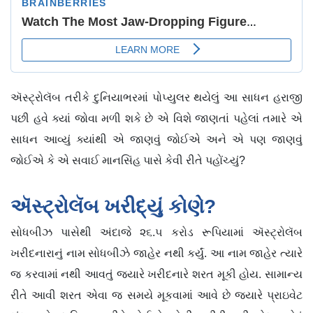
ઍસ્ટ્રોલૅબ તરીકે દુનિયાભરમાં પોપ્યુલર થયેલું આ સાધન હરાજી
પછી હવે ક્યાં જોવા મળી શકે છે એ વિશે જાણતાં પહેલાં તમારે એ
સાધન આવ્યું ક્યાંથી એ જાણવું જોઈએ અને એ પણ જાણવું
જોઈએ કે એ સવાઈ માનસિંહ પાસે કેવી રીતે પહોંચ્યું?
ઍસ્ટ્રોલૅબ ખરીદ્યું કોણે?
સોધબીઝ પાસેથી અંદાજે ૨૬.૫ કરોડ રૂપિયામાં ઍસ્ટ્રોલૅબ
ખરીદનારાનું નામ સોધબીઝે જાહેર નથી કર્યું. આ નામ જાહેર ત્યારે
જ કરવામાં નથી આવતું જ્યારે ખરીદનારે શરત મૂકી હોય. સામાન્ય
રીતે આવી શરત એવા જ સમયે મૂકવામાં આવે છે જ્યારે પ્રાઇવેટ