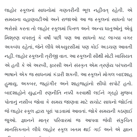
લાહોર સ્કૂલનાં સાધનોમાં ગણતરીની ભૂલ નહીંવત્ રહેતી. એ
સમયના વહાણવટીઓ અને રાજાઓ આ જ સ્કૂલનાં સાધનો પર
ભરોસો કરતા તો લાહોર સ્કૂલમાં પિત્તળ અને અન્ય ધાતુઓનું એવું
મિશ્રણ વપરાતું કે વર્ષો પછી પણ આ સાધનો કાટ લાગ્યા વગર
અકબંધ રહેતાં, જેને લીધે ઍક્યુરસીમાં પણ કોઈ અડચણ આવતી
નહીં. લાહોર સ્કૂલની ત્રીજી વાત. આ સ્કૂલની સૌથી મોટી ખાસિયત
એ હતી કે એ અરબી, ફારસી અને સંસ્કૃત એમ ત્રણેય પરંપરાની
ભાષાને એક જ સાધનમાં કંડારી શકતી. આ સ્કૂલને મોગલ બાદશાહ
હુમાયુ, અકબર, જહાંગીર અને શાહજહાંનો સીધો સપોર્ટ હતો.
બાદશાહોને યુદ્ધની રણનીતિ નક્કી કરવાથી લઈને ગ્રહો મુજબ
પોતાનું નસીબ જોવા કે સમય જાણવા માટે સચોટ સાધનો જોઈતાં
જે લાહોર સ્કૂલ દ્વારા પૂરાં પાડવામાં આવતાં. જોકે સમયની કઠણાઈ
જુઓ. જ્ઞાનને માત્ર પરિવારમાં જ આપવા જેવી સંકુચિત
માનસિકતાને લીધે લાહોર સ્કૂલ ખતમ થઈ ગઈ અને એ જ્ઞાન