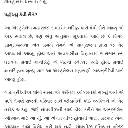
ઇતિહાસમાં ધરબાઈ ગયું.
પહોંચ્યું
કેવી
રીતે
?
આ ઍસ્ટ્રોલૅબ મહારાજા સવાઈ માનસિંહ પાસે કેવી રીતે આવ્યું એ
એક સવાલ છે, પણ એવું અનુમાન મૂકવામાં આવે છે કે મોગલ
સામ્રાજ્યના અંત સમયે તેમને એ સામ્રાજ્ય દ્વારા જ ભેટ
આપવામાં આવ્યું હોય અને અવકાશીય વિજ્ઞાનમાં ભારોભાર રસ
ધરાવતા સવાઈ માનસિંહે એ ભેટનો સ્વીકાર કર્યો હોય. સવાઈ
માનસિંહના મૃત્યુ બાદ આ ઍસ્ટ્રોલૅબ મહારાણી ગાયત્રીદેવી પાસે
આવ્યું હોય.
ગાયત્રીદેવીએ લાંબો સમય એ પર્સનલ કલેક્શનમાં રાખ્યું અને એ
પછી તેમણે રાજવી પરિવાર સાથે જોડાયેલી કોઈ વ્યક્તિને એ ભેટ
તરીકે આપ્યું, જેણે સોધબીઝની સાથે ડીલ કરીને આ ઍસ્ટ્રોલૅબ
ઑક્શન માટે આપ્યું. આ અંગત ચીજ હોવાથી ભારત સરકાર એના
ઑક્શન સામે વિરોધ કરી શકે નહીં. સોધબીઝ દુનિયાનું બીજા