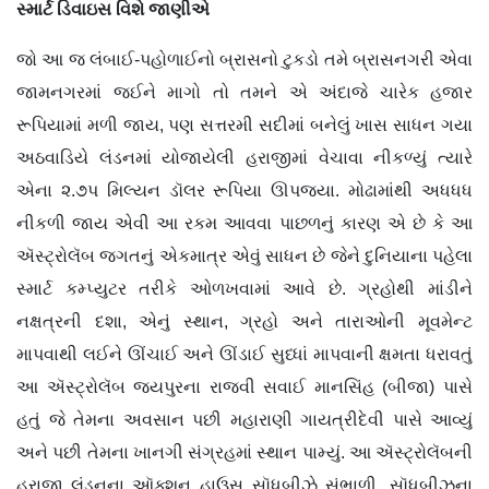
સ્માર્ટ ડિવાઇસ વિશે જાણીએ
જો આ જ લંબાઈ-પહોળાઈનો બ્રાસનો ટુકડો તમે બ્રાસનગરી એવા
જામનગરમાં જઈને માગો તો તમને એ અંદાજે ચારેક હજાર
રૂપિયામાં મળી જાય, પણ સત્તરમી સદીમાં બનેલું ખાસ સાધન ગયા
અઠવાડિયે લંડનમાં યોજાયેલી હરાજીમાં વેચાવા નીકળ્યું ત્યારે
એના ૨.૭પ મિલ્યન ડૉલર રૂપિયા ઊપજ્યા. મોઢામાંથી અધધધ
નીકળી જાય એવી આ રકમ આવવા પાછળનું કારણ એ છે કે આ
ઍસ્ટ્રોલૅબ જગતનું એકમાત્ર એવું સાધન છે જેને દુનિયાના પહેલા
સ્માર્ટ કમ્પ્યુટર તરીકે ઓળખવામાં આવે છે. ગ્રહોથી માંડીને
નક્ષત્રની દશા, એનું સ્થાન, ગ્રહો અને તારાઓની મૂવમેન્ટ
માપવાથી લઈને ઊંચાઈ અને ઊંડાઈ સુધ્ધાં માપવાની ક્ષમતા ધરાવતું
આ ઍસ્ટ્રોલૅબ જયપુરના રાજવી સવાઈ માનસિંહ (બીજા) પાસે
હતું જે તેમના અવસાન પછી મહારાણી ગાયત્રીદેવી પાસે આવ્યું
અને પછી તેમના ખાનગી સંગ્રહમાં સ્થાન પામ્યું. આ ઍસ્ટ્રોલૅબની
હરાજી લંડનના ઑક્શન હાઉસ સૉધબીઝે સંભાળી. સૉધબીઝના