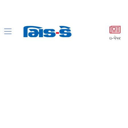
ઇ-પેપર