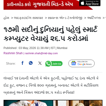
હોમ
>
લાઇફસ્ટાઈલ સમાચાર
>
સાયન્સ એન્ડ ટૅક્નોલૉજી
>
આર્ટિકલ્સ
>
૧૭મી સદીનું દુનિયાનું પહેલું સ્માર્ટ
કમ્પ્યુટર વેચાયું ૨૬.૫ કરોડમાં
Published : 03 May, 2026 11:38 AM | IST | Mumbai
Rashmin Shah
| rashmin.shah@mid-day.com
Share:
Follow Us
લંબાઈ ૧૨ ઇંચની એટલે કે એક ફુટની, પહોળાઈ ૧૮ ઇંચ એટલે કે
દોઢ ફુટ, વજન ૮ કિલો ૨૦૦ ગ્રામનું, બનાવટ એટલે કે મટીરિયલ
બ્રાસનું અને કિંમત અંદાજે ૨૬.૫ કરોડ રૂપિયા!