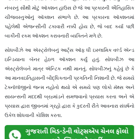
નંબરનું સૌથી મોટું ઑક્શન હાઉસ છે જે આ પ્રકારની ઐતિહાસિક
ચીજવસ્તુઓનું ઑક્શન સંભાળે છે. આ પ્રકારના ઑક્શનમાં
પહેલેથી એજન્સીની ટકાવારી નક્કી હોય છે, જે બાદ કર્યા પછી
બાકીની રકમ ઑક્શન કરાવનારી વ્યક્તિને મળે છે.
સોધબીઝે આ ઍસ્ટ્રોલૅબનું આર્ટ્સ ઑફ ધી ઇસ્લામિક વર્લ્ડ ઍન્ડ
ઇન્ડિયાના બૅનર હેઠળ ઑક્શન કર્યું હતું. સોધબીઝ આ
ઍસ્ટ્રોલૅબને માત્ર ઍન્ટિક નથી માનતું. સોધબીઝનું કહેવું છે કે
આ માનવઇતિહાસની બૌદ્ધિકતાની પ્રગતિની નિશાની છે. જે સમયે
ટેક્નૉલૉજીનો જન્મ નહોતો થયો એ સમયે પણ લોકો મૅથ્સ અને
સાયન્સની મદદથી બ્રહ્માંડને સમજવાનો પ્રયાસ કરતા અને એ
પ્રયાસ દ્વારા જીવનમાં ગ્રહો દ્વારા કે કુદરતી રીતે આવનારા સંઘર્ષનો
ઉકેલ શોધવાની કોશિશ કરતા.