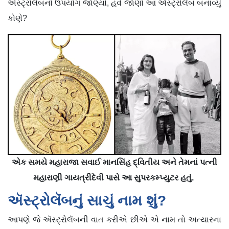
ઍસ્ટ્રોલૅબનો ઉપયોગ જાણ્યો, હવે જાણો આ ઍસ્ટ્રોલૅબ બનાવ્યું
કોણે?
એક સમયે મહારાજા સવાઈ માનસિંહ દ્વિતીય અને તેમનાં પત્ની
મહારાણી ગાયત્રીદેવી પાસે આ સુપરકમ્પ્યુટર હતું.
ઍસ્ટ્રોલૅબનું સાચું નામ શું?
આપણે જે ઍસ્ટ્રોલૅબની વાત કરીએ છીએ એ નામ તો અત્યારના