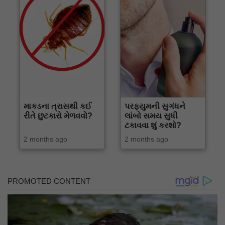
માકડના ત્રાસથી કઈ
પરફ્યુમની સુગંધને
રીતે છુટકારો મેળવવો?
લાંબો સમય સુધી
ટકાવવા શું કરશો?
2 months ago
2 months ago