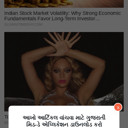
X
આખો આર્ટિકલ વાંચવા માટે ગુજરાતી
મિડ-ડે એપ્લિકેશન ડાઉનલોડ કરો