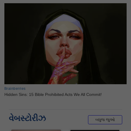
વેબસ્ટોરીઝ
બધુજ જુઓ