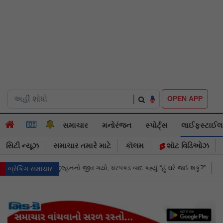
|
OPEN APP
સમાચાર
મનોરંજન
સ્પોર્ટ્સ
લાઈફસ્ટાઈલ
સિટી ન્યૂઝ
સમાચાર તમારે માટે
કૉલમ
શૉટ વિડિઓઝ
દ કહ્યું “હું ઘરે જઈ શકું?”
‘હું બાબા બાગેશ્વર નથી...’: IIT દિલ્હીમાં વિદ્યાર્
બ્રેકિંગ સમાચાર