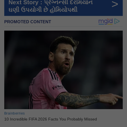
>
Next Story : પ્રેગ્નન્સી દરમિયાન
ઘણી ઉપયોગી છે હોમિયોપથી