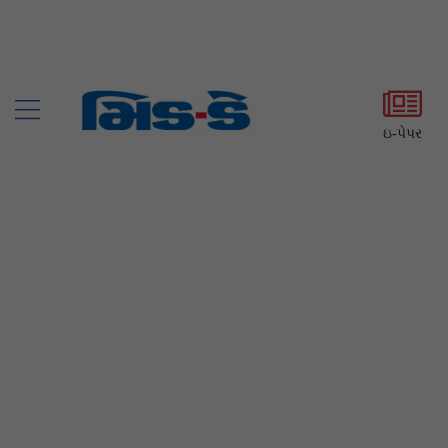
ઇ-પેપર