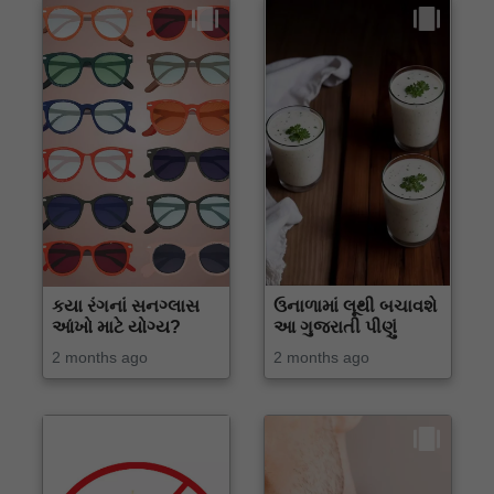
કયા રંગનાં સનગ્લાસ
ઉનાળામાં લૂથી બચાવશે
આંખો માટે યોગ્ય?
આ ગુજરાતી પીણું
2 months ago
2 months ago