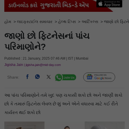
હોમ
>
લાઇફસ્ટાઈલ સમાચાર
>
હેલ્થ ટિપ્સ
>
આર્ટિકલ્સ
>
જાણો છો ફિટને
જાણો છો ફિટનેસનાં પાંચ
પરિમાણોને?
Published : 21 January, 2025 07:46 AM | IST | Mumbai
Jigisha Jain
| jigisha.jain@mid-day.com
Share:
Follow Us
આ પાંચ પરિમાણોને તમે ખુદ પણ ચકાસી શકો છો અને જાણી શકો
છો કે તમારું ફિટનેસ લેવલ છે શું અને એને વધારવા માટે કઈ રીતે
કાર્યરત થઈ શકો છો