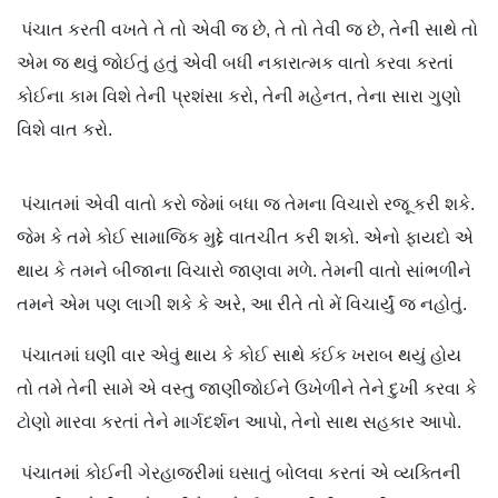
પંચાત કરતી વખતે તે તો એવી જ છે, તે તો તેવી જ છે, તેની સાથે તો
એમ જ થવું જોઈતું હતું એવી બધી નકારાત્મક વાતો કરવા કરતાં
કોઈના કામ વિશે તેની પ્રશંસા કરો, તેની મહેનત, તેના સારા ગુણો
વિશે વાત કરો.
પંચાતમાં એવી વાતો કરો જેમાં બધા જ તેમના વિચારો રજૂ કરી શકે.
જેમ કે તમે કોઈ સામાજિક મુદ્દે વાતચીત કરી શકો. એનો ફાયદો એ
થાય કે તમને બીજાના વિચારો જાણવા મળે. તેમની વાતો સાંભળીને
તમને એમ પણ લાગી શકે કે અરે, આ રીતે તો મેં વિચાર્યું જ નહોતું.
પંચાતમાં ઘણી વાર એવું થાય કે કોઈ સાથે કંઈક ખરાબ થયું હોય
તો તમે તેની સામે એ વસ્તુ જાણીજોઈને ઉખેળીને તેને દુખી કરવા કે
ટોણો મારવા કરતાં તેને માર્ગદર્શન આપો, તેનો સાથ સહકાર આપો.
પંચાતમાં કોઈની ગેરહાજરીમાં ઘસાતું બોલવા કરતાં એ વ્યક્તિની