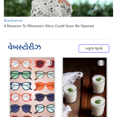
વેબસ્ટોરીઝ
બધુજ જુઓ