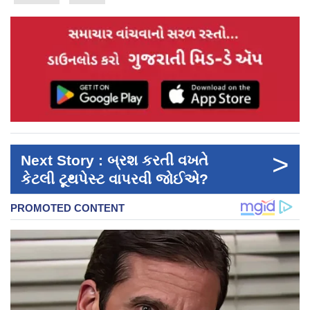
>
Next Story : બ્રશ કરતી વખતે
કેટલી ટૂથપેસ્ટ વાપરવી જોઈએ?