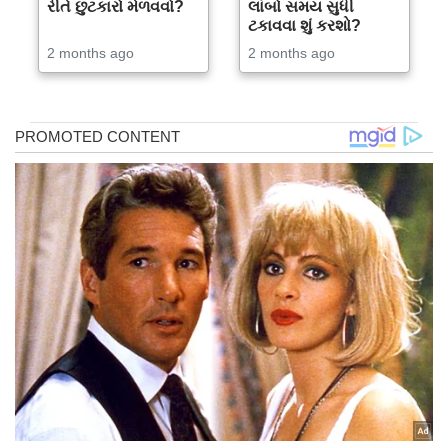
રીતે છુટકારો મેળવવો?
લાંબો સમય સુધી
ટકાવવા શું કરશો?
2 months ago
2 months ago