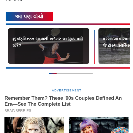
આ પણ વાંચો
શું બૅડ્‌મિન્ટન રમવાથી ખરેખર આયુષ્ય વધી
વરસાદમાં વારંવાર 
શકે?
લેપ્ટોસ્પાઇરોસિસ
ADVERTISEMENT