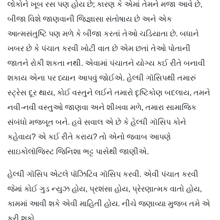
લોકોને ખૂબ રસ પણ હોય છે; કારણ કે એમાં તેમને મજા આવે છે,
બીજા વિશે જાણવાની જિજ્ઞાસા સંતોષાય છે અને એક
આત્મસંતુષ્ટિ પણ મળે કે બીજા કરતાં તેઓ ચડિયાતા છે. બધાને
ખબર છે કે પંચાત કરવી ખોટી વાત છે એમ છતાં તેઓ પોતાની
જાતને રોકી શકતા નથી. એવામાં પંચાતને યોગ્ય કઈ રીતે બનાવી
શકાય એના પર ધ્યાન આપવું જોઈએ. હેલ્ધી ગૉસિપથી તમારું
સ્ટ્રેસ દૂર થાય, કોઈ વસ્તુને લઈને તમારો દૃષ્ટિકોણ બદલાય, તમને
નવી-નવી વસ્તુઓ જાણવા અને શીખવા મળે, તમારા સામાજિક
સંબંધો મજબૂત બને. હવે સવાલ એ છે કે હેલ્ધી ગૉસિપ કોને
કહેવાય? એ કઈ રીતે કરાય? તો એનો જવાબ આપણે
સાઇકોલૉજિસ્ટ જિનિશા ભટ્ટ પાસેથી જાણીએ.
હેલ્ધી ગૉસિપ એટલે પૉઝિટિવ ગૉસિપ કરવી. એવી પંચાત કરવી
જેમાં કોઈ ગુડ ન્યુઝ હોય, પ્રશંસા હોય, પ્રેરણાત્મક વાતો હોય,
કામમાં આવી શકે એવી માહિતી હોય. નીચે જણાવ્યા મુજબ તમે એ
કરી શકો.