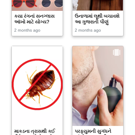
કયા રંગનાં સનગ્લાસ
ઉનાળામાં લૂથી બચાવશે
આંખો માટે યોગ્ય?
આ ગુજરાતી પીણું
2 months ago
2 months ago
માકડના ત્રાસથી કઈ
પરફ્યુમની સુગંધને