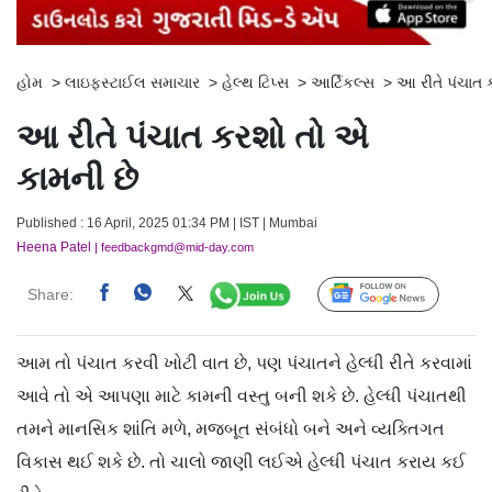
હોમ
>
લાઇફસ્ટાઈલ સમાચાર
>
હેલ્થ ટિપ્સ
>
આર્ટિકલ્સ
>
આ રીતે પંચાત 
આ રીતે પંચાત કરશો તો એ
કામની છે
Published : 16 April, 2025 01:34 PM | IST | Mumbai
Heena Patel
| feedbackgmd@mid-day.com
Share:
Follow Us
આમ તો પંચાત કરવી ખોટી વાત છે, પણ પંચાતને હેલ્ધી રીતે કરવામાં
આવે તો એ આપણા માટે કામની વસ્તુ બની શકે છે. હેલ્ધી પંચાતથી
તમને માનસિક શાંતિ મળે, મજબૂત સંબંધો બને અને વ્યક્તિગત
વિકાસ થઈ શકે છે. તો ચાલો જાણી લઈએ હેલ્ધી પંચાત કરાય કઈ