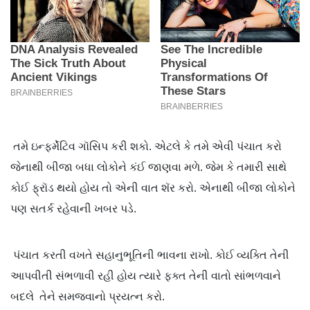
તમે ઇન્ફર્મેટિવ ગૉસિપ કરી શકો. એટલે કે તમે એવી પંચાત કરો
જેનાથી બીજા બધા લોકોને કંઈ જાણવા મળે. જેમ કે તમારી સાથે
કોઈ ફ્રૉડ થયો હોય તો એની વાત શૅર કરો. એનાથી બીજા લોકોને
પણ સતર્ક રહેવાની ખબર પડે.
પંચાત કરતી વખતે સહાનુભૂતિની ભાવના રાખો. કોઈ વ્યક્તિ તેની
આપવીતી સંભળાવી રહી હોય ત્યારે ફક્ત તેની વાતો સાંભળવાને
બદલે તેને સમજવાનો પ્રયત્ન કરો.