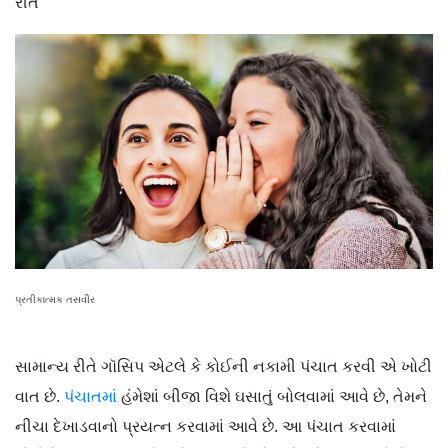
રીતે
પ્રતીકાત્મક તસવીર
સામાન્ય રીતે ગૉસિપ એટલે કે કોઈની નકામી પંચાત કરવી એ ખોટી
વાત છે.
પંચાતમાં
હંમેશાં બીજા વિશે ઘસાતું બોલવામાં આવે છે, તેમને
નીચા દેખાડવાનો પ્રયત્ન કરવામાં આવે છે. આ પંચાત કરવામાં