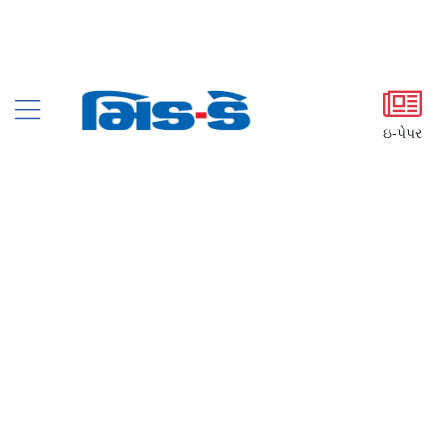
ઇ-પેપર