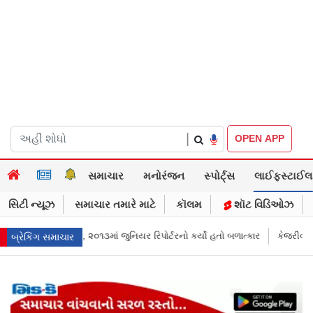
|
OPEN APP
સમાચાર
મનોરંજન
સ્પોર્ટ્સ
લાઈફસ્ટાઈલ
સિટી ન્યૂઝ
સમાચાર તમારે માટે
કૉલમ
શૉટ વિડિઓઝ
્ટરનો કર્યો હતો બળાત્કાર
કેજરીવાલનું ઇન્સ્ટાગ્રામ એકાઉન્ટ ભારતમાં રિસ્ટ્રિક્
બ્રેકિંગ સમાચાર